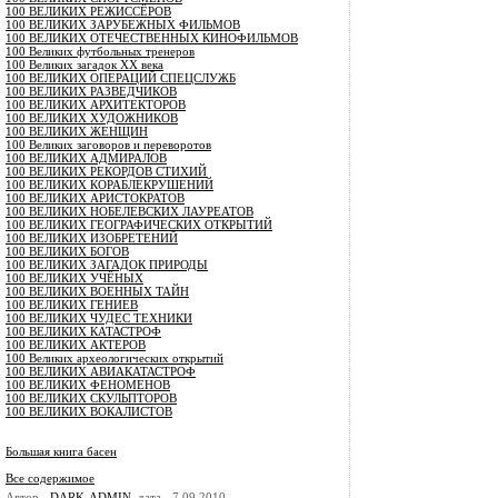
100 ВЕЛИКИХ РЕЖИССЁРОВ
100 ВЕЛИКИХ ЗАРУБЕЖНЫХ ФИЛЬМОВ
100 ВЕЛИКИХ ОТЕЧЕСТВЕННЫХ КИНОФИЛЬМОВ
100 Великих футбольных тренеров
100 Великих загадок XX века
100 ВЕЛИКИХ ОПЕРАЦИЙ СПЕЦСЛУЖБ
100 ВЕЛИКИХ РАЗВЕДЧИКОВ
100 ВЕЛИКИХ АРХИТЕКТОРОВ
100 ВЕЛИКИХ ХУДОЖНИКОВ
100 ВЕЛИКИХ ЖЕНЩИН
100 Великих заговоров и переворотов
100 ВЕЛИКИХ АДМИРАЛОВ
100 ВЕЛИКИХ РЕКОРДОВ СТИХИЙ
100 ВЕЛИКИХ КОРАБЛЕКРУШЕНИЙ
100 ВЕЛИКИХ АРИСТОКРАТОВ
100 ВЕЛИКИХ НОБЕЛЕВСКИХ ЛАУРЕАТОВ
100 ВЕЛИКИХ ГЕОГРАФИЧЕСКИХ ОТКРЫТИЙ
100 ВЕЛИКИХ ИЗОБРЕТЕНИЙ
100 ВЕЛИКИХ БОГОВ
100 ВЕЛИКИХ ЗАГАДОК ПРИРОДЫ
100 ВЕЛИКИХ УЧЁНЫХ
100 ВЕЛИКИХ ВОЕННЫХ ТАЙН
100 ВЕЛИКИХ ГЕНИЕВ
100 ВЕЛИКИХ ЧУДЕС ТЕХНИКИ
100 ВЕЛИКИХ КАТАСТРОФ
100 ВЕЛИКИХ АКТЕРОВ
100 Великих археологических открытий
100 ВЕЛИКИХ АВИАКАТАСТРОФ
100 ВЕЛИКИХ ФЕНОМЕНОВ
100 ВЕЛИКИХ СКУЛЬПТОРОВ
100 ВЕЛИКИХ ВОКАЛИСТОВ
Большая книга басен
Все содержимое
Автор -
DARK-ADMIN
, дата - 7.09.2010