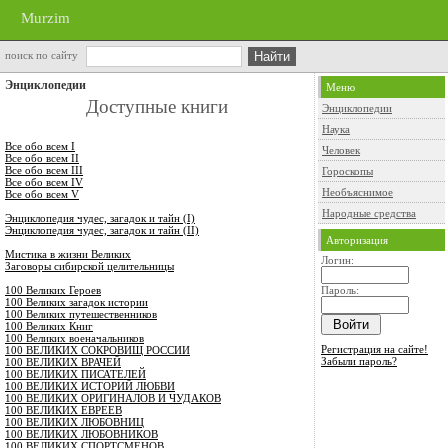
Murzim
поиск по сайту
Энциклопедии
Меню
Доступные книги
Энциклопедии
Наука
Все обо всем I
Человек
Все обо всем II
Все обо всем III
Гороскопы
Все обо всем IV
Необъяснимое
Все обо всем V
Народные средства
Энциклопедия чудес, загадок и тайн (I)
Энциклопедия чудес, загадок и тайн (II)
Авторизация
Мистика в жизни Великих
Логин:
Заговоры сибирской целительницы
100 Великих Героев
Пароль:
100 Великих загадок истории
100 Великих путешественников
100 Великих Книг
100 Великих военачальников
Регистрация на сайте!
100 ВЕЛИКИХ СОКРОВИЩ РОССИИ
Забыли пароль?
100 ВЕЛИКИХ ВРАЧЕЙ
100 ВЕЛИКИХ ПИСАТЕЛЕЙ
100 ВЕЛИКИХ ИСТОРИЙ ЛЮБВИ
100 ВЕЛИКИХ ОРИГИНАЛОВ И ЧУДАКОВ
100 ВЕЛИКИХ ЕВРЕЕВ
100 ВЕЛИКИХ ЛЮБОВНИЦ
100 ВЕЛИКИХ ЛЮБОВНИКОВ
100 ВЕЛИКИХ СПОРТСМЕНОВ