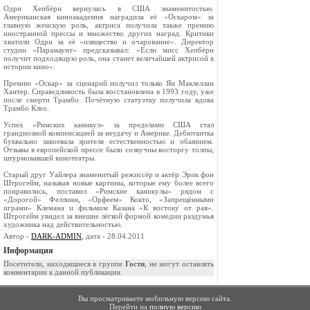
Одри Хепбёрн вернулась в США знаменитостью.
Американская киноакадемия наградила её «Оскаром» за
главную женскую роль, актриса получила также премию
иностранной прессы и множество других наград. Критики
хватили Одри за её «изящество и очарование». Директор
студии «Парамаунт» предсказывал: «Если мисс Хепбёрн
получит подходящую роль, она станет величайшей актрисой в
истории кино».
Премию «Оскар» за сценарий получил только Ян Маклеллан
Хантер. Справедливость была восстановлена в 1993 году, уже
после смерти Трамбо. Почётную статуэтку получила вдова
Трамбо Клео.
Успех «Римских каникул» за пределами США стал
грандиозной компенсацией за неудачу и Америке. Дебютантка
буквально завоевала зрителя естественностью и обаянием.
Отзывы в европейской прессе были созвучны восторгу толпы,
штурмовавшей кинотеатры.
Старый друг Уайлера знаменитый режиссёр и актёр Эрик фон
Штрогейм, называя новые картины, которые ему более всего
понравились, поставил «Римские каникулы» рядом с
«Дорогой» Феллини, «Орфеем» Кокто, «Запрещёнными
играми» Клемана и фильмом Казана «К востоку от рая».
Штрогейм увидел за внешне лёгкой формой комедии раздумья
художника над действительностью.
Автор -
DARK-ADMIN
, дата - 28.04.2011
Информация
Посетители, находящиеся в группе
Гости
, не могут оставлять
комментарии к данной публикации.
Вы просматриваете мобильную версию сайта.
Перейти на
полную версию