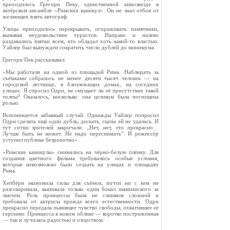
приходилось Грегори Пеку, единственной кинозвезде в
актёрском ансамбле «Римских каникул». Он не знал отбоя от
желающих взять автограф.
Улицы приходилось перекрывать, огораживать памятники,
вызывая неудовольствие туристов. Направо и налево
раздавались взятки всем, кто обладал хоть какой-то властью.
Уайлер был вынужден сократить число дублей до минимума.
Грегори Пек рассказывал:
«Мы работали на одной из площадей Рима. Наблюдать за
съёмками собралось не менее десяти тысяч человек — на
городской лестнице, в близлежащих домах, на соседних
улицах. Я спросил Одри, не смущает ли её присутствие такой
толпы? Оказалось, нисколько: она целиком была поглощена
ролью.
Вспоминается забавный случай. Однажды Уайлер попросил
Одри сделать ещё один дубль, дескать, сцена ей не удалась. И
тут сотни зрителей закричали: „Нет, нет, это прекрасно…
Лучше быть не может. Не надо переснимать“. И режиссёр
уступил публике безропотно».
«Римские каникулы» снимались на чёрно-белую плёнку. Для
создания цветного фильма требовались особые условия,
которые невозможно было создать на улицах и площадях
Рима.
Хепбёрн экономила силы для съёмок, почти ни с кем не
разговаривала, выпивала только один бокал шампанского за
ланчем. Роль принцессы была не слишком сложной и
требовала от актрисы прежде всего естественности. Одри
прекрасно передала пьянящее чувство свободы, охватившее её
героиню. Принцесса в новом облике — коротко постриженная
— так и лучилась радостью и озорством.