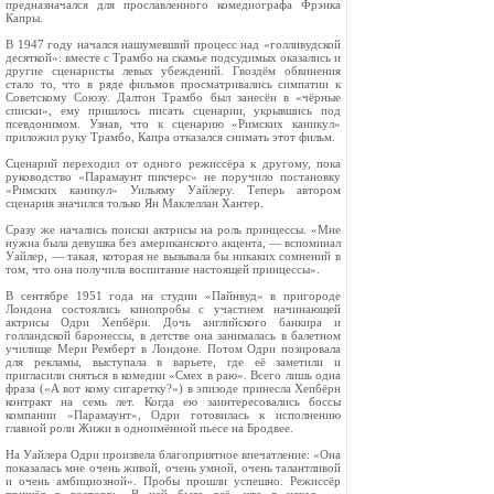
предназначался для прославленного комедиографа Фрэнка
Капры.
В 1947 году начался нашумевший процесс над «голливудской
десяткой»: вместе с Трамбо на скамье подсудимых оказались и
другие сценаристы левых убеждений. Гвоздём обвинения
стало то, что в ряде фильмов просматривались симпатии к
Советскому Союзу. Далтон Трамбо был занесён в «чёрные
списки», ему пришлось писать сценарии, укрывшись под
псевдонимом. Узнав, что к сценарию «Римских каникул»
приложил руку Трамбо, Капра отказался снимать этот фильм.
Сценарий переходил от одного режиссёра к другому, пока
руководство «Парамаунт пикчерс» не поручило постановку
«Римских каникул» Уильяму Уайлеру. Теперь автором
сценария значился только Ян Маклеллан Хантер.
Сразу же начались поиски актрисы на роль принцессы. «Мне
нужна была девушка без американского акцента, — вспоминал
Уайлер, — такая, которая не вызывала бы никаких сомнений в
том, что она получила воспитание настоящей принцессы».
В сентябре 1951 года на студии «Пайнвуд» в пригороде
Лондона состоялись кинопробы с участием начинающей
актрисы Одри Хепбёрн. Дочь английского банкира и
голландской баронессы, в детстве она занималась в балетном
училище Мери Ремберт в Лондоне. Потом Одри позировала
для рекламы, выступала в варьете, где её заметили и
пригласили сняться в комедии «Смех в раю». Всего лишь одна
фраза («А вот кому сигаретку?») в эпизоде принесла Хепбёрн
контракт на семь лет. Когда ею заинтересовались боссы
компании «Парамаунт», Одри готовилась к исполнению
главной роли Жижи в одноимённой пьесе на Бродвее.
На Уайлера Одри произвела благоприятное впечатление: «Она
показалась мне очень живой, очень умной, очень талантливой
и очень амбициозной». Пробы прошли успешно. Режиссёр