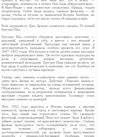
пришёл в восторг: «В ней было всё, что я искал, —
очарование, невинность и талант. Она была обворожительна».
В Нью-Йорке с ним полностью согласились. Правда, студия
потребовала, чтобы юная актриса сменила фамилию — не
желая, чтобы её путали со знаменитой Кэтрин Хепбёрн, но
Одри отказалась, хотя это могло стоить ей карьеры в кино.
Роль журналиста Джо Брэдли согласился сыграть 35-летний
Грегори Пек.
Грегори Пек считался образцом настоящего мужчины —
красивый, уверенный в себе, и вместе с тем нежный и
заботливый возлюбленный. Присущие ему мягкий юмор и
интеллигентность придавали особую прелесть его игре. В
1947–1952 годах Пек входил в список десяти самых кассовых
актёров американского кино. Он почти идеально подходил на
роли в популярных жанрах: вестерне, детективе,
романтической мелодраме. Грегори Пека уважали коллеги, он
был щедр и доброжелателен к новичкам, так что Хепбёрн не
могла и мечтать о лучшем партнёре.
Уайлер смог наконец осуществить свою давнюю мечту —
снять весь фильм на натуре. Действие «Римских каникул»
было вынесено из павильонов на улицы итальянской столицы.
Объяснялось это, конечно, прежде всего финансовыми
соображениями: из-за вторжения телевидения и запрещения
крупным студиям владеть кинотеатрами Голливуду стало
выгоднее снимать за границей.
Лето 1952 года выдалось в Италии жарким, а высокая
влажность превратила город в настоящую парилку. Кроме
того, был самый пик туристского сезона. По сценарию
фотограф, сопровождающий Пека (его играет Эдди Альберт),
тайком делает снимки «её королевского величества». Съёмки
фильма приходилось часто останавливать из-за того, что
зеваки толпами собирались у тех самых
достопримечательностей, где должны были прогуливаться
репортёр с принцессой-беглянкой. Особенно трудно