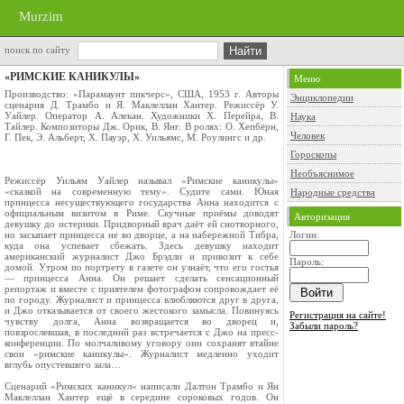
Murzim
поиск по сайту
«РИМСКИЕ КАНИКУЛЫ»
Меню
Производство: «Парамаунт пикчерс», США, 1953 г. Авторы
Энциклопедии
сценария Д. Трамбо и Я. Маклеллан Хантер. Режиссёр У.
Уайлер. Оператор А. Алекан. Художники Х. Перейра, В.
Наука
Тайлер. Композиторы Дж. Орик, В. Янг. В ролях: О. Хепбёрн,
Человек
Г. Пек, Э. Альберт, Х. Пауэр, Х. Уильямс, М. Роулингс и др.
Гороскопы
Необъяснимое
Режиссёр Уильям Уайлер называл «Римские каникулы»
«сказкой на современную тему». Судите сами. Юная
Народные средства
принцесса несуществующего государства Анна находится с
официальным визитом в Риме. Скучные приёмы доводят
Авторизация
девушку до истерики. Придворный врач даёт ей снотворного,
но засыпает принцесса не во дворце, а на набережной Тибра,
Логин:
куда она успевает сбежать. Здесь девушку находит
американский журналист Джо Брэдли и привозит к себе
Пароль:
домой. Утром по портрету в газете он узнаёт, что его гостья
— принцесса Анна. Он решает сделать сенсационный
репортаж и вместе с приятелем фотографом сопровождает её
по городу. Журналист и принцесса влюбляются друг в друга,
и Джо отказывается от своего жестокого замысла. Повинуясь
Регистрация на сайте!
чувству долга, Анна возвращается во дворец и,
Забыли пароль?
повзрослевшая, в последний раз встречается с Джо на пресс-
конференции. По молчаливому уговору они сохранят втайне
свои «римские каникулы». Журналист медленно уходит
вглубь опустевшего зала…
Сценарий «Римских каникул» написали Далтон Трамбо и Ян
Маклеллан Хантер ещё в середине сороковых годов. Он