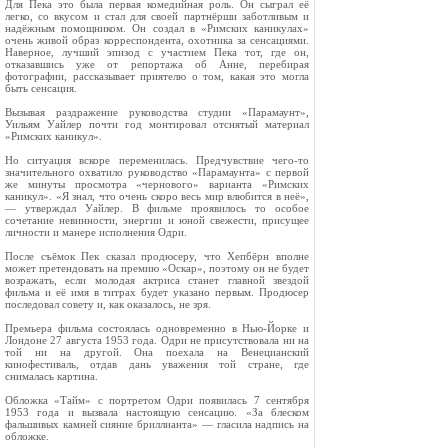
Для Пека это была первая комедийная роль. Он сыграл её
легко, со вкусом и стал для своей партнёрши заботливым и
надёжным помощником. Он создал в «Римских каникулах»
очень живой образ корреспондента, охотника за сенсациями.
Наверное, лучший эпизод с участием Пека тот, где он,
отказавшись уже от репортажа об Анне, перебирая
фотографии, рассказывает приятелю о том, какая это могла
быть сенсация.
Вызывая раздражение руководства студии «Парамаунт»,
Уильям Уайлер почти год монтировал отснятый материал
«Римских каникул».
Но ситуация вскоре переменилась. Предчувствие чего-то
значительного охватило руководство «Парамаунта» с первой
же минуты просмотра «чернового» варианта «Римских
каникул». «Я знал, что очень скоро весь мир влюбится в неё»,
— утверждал Уайлер. В фильме проявилось то особое
сочетание невинности, энергии и юной свежести, присущее
личности и манере исполнения Одри.
После съёмок Пек сказал продюсеру, что Хепбёрн вполне
может претендовать на премию «Оскар», поэтому он не будет
возражать, если молодая актриса станет главной звездой
фильма и её имя в титрах будет указано первым. Продюсер
последовал совету и, как оказалось, не зря.
Премьера фильма состоялась одновременно в Нью-Йорке и
Лондоне 27 августа 1953 года. Одри не присутствовала ни на
той ни на другой. Она поехала на Венецианский
кинофестиваль, отдав дань уважения той стране, где
снималась картина.
Обложка «Тайм» с портретом Одри появилась 7 сентября
1953 года и вызвала настоящую сенсацию. «За блеском
фальшивых камней сияние бриллианта» — гласила надпись на
обложке.