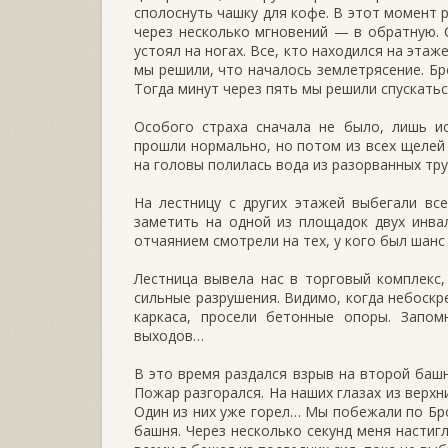
сполоснуть чашку для кофе. В этот момент р
через несколько мгновений — в обратную. 
устоял на ногах. Все, кто находился на этаж
мы решили, что началось землетрясение. Бр
Тогда минут через пять мы решили спускатьс
Особого страха сначала не было, лишь ис
прошли нормально, но потом из всех щелей 
на головы полилась вода из разорванных тру
На лестницу с других этажей выбегали все
заметить на одной из площадок двух инва
отчаянием смотрели на тех, у кого был шанс
Лестница вывела нас в торговый комплекс
сильные разрушения. Видимо, когда небоскр
каркаса, просели бетонные опоры. Запом
выходов…
В это время раздался взрыв на второй баш
Пожар разгорался. На наших глазах из верх
Один из них уже горел… Мы побежали по Бр
башня. Через несколько секунд меня настиг