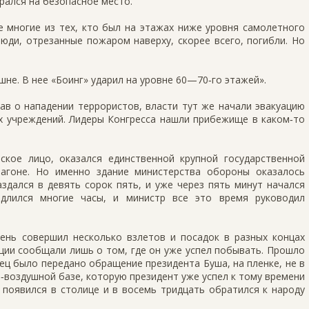
брался на безопасное место.
 многие из тех, кто был на этажах ниже уровня самолетного
 люди, отрезанные пожаром наверху, скорее всего, погибли. Но
е. В нее «Боинг» ударил на уровне 60—70‑го этажей».
ав о нападении террористов, власти тут же начали эвакуацию
х учреждений. Лидеры Конгресса нашли прибежище в каком‑то
кое лицо, оказался единственной крупной государственной
агоне. Но именно здание министерства обороны оказалось
здался в девять сорок пять, и уже через пять минут начался
 длился многие часы, и министр все это время руководил
ень совершил несколько взлетов и посадок в разных концах
ции сообщали лишь о том, где он уже успел побывать. Прошло
нец было передано обращение президента Буша, на пленке, не в
‑воздушной базе, которую президент уже успел к тому времени
 появился в столице и в восемь тридцать обратился к народу