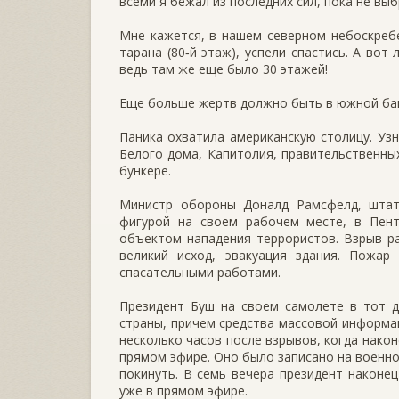
всеми я бежал из последних сил, пока не вы
Мне кажется, в нашем северном небоскребе
тарана (80‑й этаж), успели спастись. А вот
ведь там же еще было 30 этажей!
Еще больше жертв должно быть в южной башн
Паника охватила американскую столицу. Узн
Белого дома, Капитолия, правительственны
бункере.
Министр обороны Доналд Рамсфелд, штатс
фигурой на своем рабочем месте, в Пент
объектом нападения террористов. Взрыв ра
великий исход, эвакуация здания. Пожар
спасательными работами.
Президент Буш на своем самолете в тот д
страны, причем средства массовой информа
несколько часов после взрывов, когда нако
прямом эфире. Оно было записано на военно
покинуть. В семь вечера президент наконец
уже в прямом эфире.