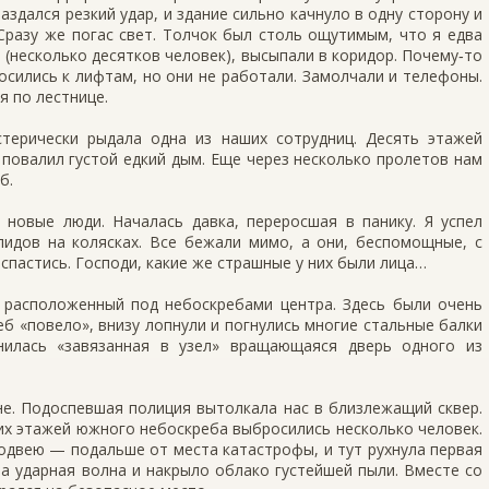
аздался резкий удар, и здание сильно качнуло в одну сторону и
Сразу же погас свет. Толчок был столь ощутимым, что я едва
е (несколько десятков человек), высыпали в коридор. Почему‑то
осились к лифтам, но они не работали. Замолчали и телефоны.
я по лестнице.
терически рыдала одна из наших сотрудниц. Десять этажей
повалил густой едкий дым. Еще через несколько пролетов нам
б.
 новые люди. Началась давка, переросшая в панику. Я успел
лидов на колясках. Все бежали мимо, а они, беспомощные, с
 спастись. Господи, какие же страшные у них были лица…
, расположенный под небоскребами центра. Здесь были очень
еб «повело», внизу лопнули и погнулись многие стальные балки
нилась «завязанная в узел» вращающаяся дверь одного из
не. Подоспевшая полиция вытолкала нас в близлежащий сквер.
них этажей южного небоскреба выбросились несколько человек.
одвею — подальше от места катастрофы, и тут рухнула первая
ла ударная волна и накрыло облако густейшей пыли. Вместе со