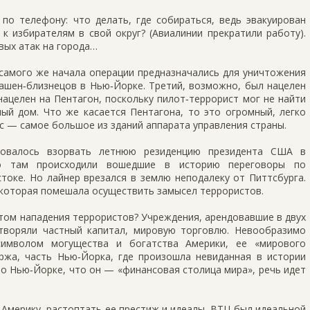
по телефону: что делать, где собираться, ведь эвакуирован
к избирателям в свой округ? (Авиалинии прекратили работу).
вых атак на города…
 самого же начала операции предназначались для уничтожения
башен‑близнецов в Нью‑Йорке. Третий, возможно, был нацелен
ацелен на Пентагон, поскольку пилот‑террорист мог не найти
ый дом. Что же касается Пентагона, то это огромный, легко
с — самое большое из зданий аппарата управления страны.
ровалось взорвать летнюю резиденцию президента США в
но там происходили вошедшие в историю переговоры по
оке. Но лайнер врезался в землю неподалеку от Питтсбурга.
 которая помешала осуществить замысел террористов.
ом нападения террористов? Учреждения, арендовавшие в двух
воряли частный капитал, мировую торговлю. Невообразимо
символом могущества и богатства Америки, ее «мирового
иржа, часть Нью‑Йорка, где произошла невиданная в истории
 о Нью‑Йорке, что он — «финансовая столица мира», речь идет
 Америку, растоптать ее престиж и идеалы, ВТЦ был идеальной