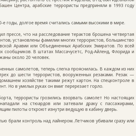
башен Центра, арабские террористы предприняли в 1993 году
0‑е годы, долгое время считались самыми высокими в мире.
л прессе, что на расследование терактов брошена четвертая
ентов, установлены фамилии многих террористов, большинство
овской Аравии или Объединенных Арабских Эмиратов. По всей
их сообщников. В штатах Массачусетс, Род‑Айленд, Флорида и
жаны около 20 человек.
ченных самолетов, теперь слегка прояснилась. В каждом из них
 трех до шести террористов, вооруженных резаками. Резак —
домашнем хозяйстве такими режут картон. На спецконтроле в
нт. Но в умелых руках он вмиг перерезает горло.
борта, террористы грозились взорвать самолет Но настоящих
нападали на стюардов или затевали драку с пассажирами,
ящим пилоты откроют изнутри ведущую в кабину дверь.
тью брали контроль над лайнером. Летчиков убивали сразу или