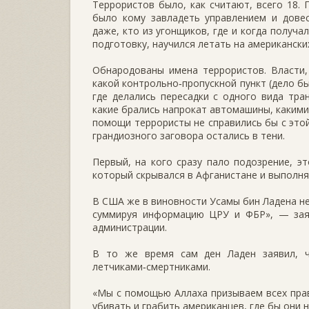
Террористов было, как считают, всего 18.
было кому завладеть управлением и дове
даже, кто из угонщиков, где и когда получ
подготовку, научился летать на американски
Обнародованы имена террористов. Власти,
какой контрольно‑пропускной пункт (дело бы
где делались пересадки с одного вида тран
какие брались напрокат автомашины, каким
помощи террористы не справились бы с это
грандиозного заговора остались в тени.
Первый, на кого сразу пало подозрение, э
который скрывался в Афганистане и выполня
В США же в виновности Усамы бин Ладена не
суммируя информацию ЦРУ и ФБР», — заяв
администрации.
В то же время сам ден Ладен заявил, ч
летчиками‑смертниками.
«Мы с помощью Аллаха призываем всех пра
убивать и грабить американцев, где бы они 