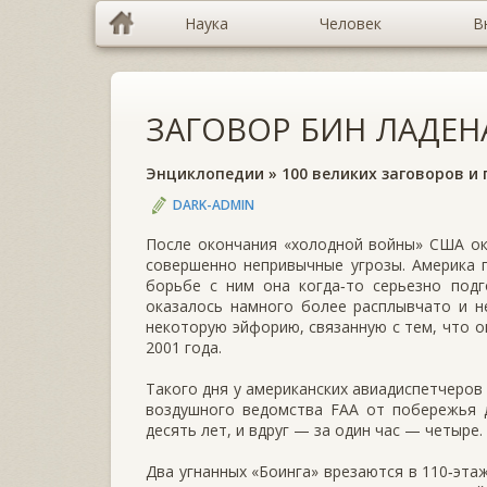
Наука
Человек
В
ЗАГОВОР БИН ЛАДЕН
Энциклопедии
»
100 великих заговоров и
DARK-ADMIN
После окончания «холодной войны» США ок
совершенно непривычные угрозы. Америка п
борьбе с ним она когда‑то серьезно подг
оказалось намного более расплывчато и н
некоторую эйфорию, связанную с тем, что о
2001 года.
Такого дня у американских авиадиспетчеров
воздушного ведомства FAA от побережья д
десять лет, и вдруг — за один час — четыре.
Два угнанных «Боинга» врезаются в 110‑эт