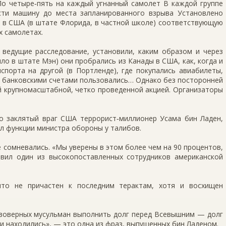
 По четыре‑пять на каждый угнанный самолет В каждой группе
сти машину до места запланированного взрыва Установлено
ал в США (в штате Флорида, в частной школе) соответствующую
х самолетах.
 ведущие расследование, установили, каким образом и через
ло в штате Мэн) они пробрались из Канады в США, как, когда и
спорта на другой (в Портленде), где покупались авиабилеты,
и банковскими счетами пользовались… Однако без посторонней
й крупномасштабной, четко проведенной акцией. Организаторы
то заклятый враг США террорист‑миллионер Усама бин Ладен,
л функции министра обороны у талибов.
 сомневались. «Мы уверены в этом более чем на 90 процентов,
ил один из высокопоставленных сотрудников американской
то не причастен к последним терактам, хотя и восхищен
воверных мусульман выполнить долг перед Всевышним — долг
ни находились», — это одна из фраз, выпущенных бин Ладеном.