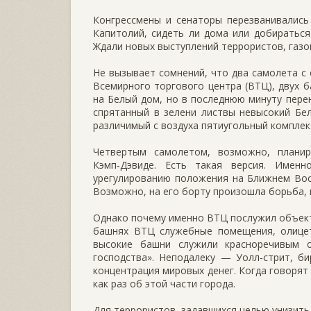
Конгрессмены и сенаторы перезванивались 
Капитолий, сидеть ли дома или добираться 
Ждали новых выступлений террористов, газо
Не вызывает сомнений, что два самолета с
Всемирного торгового центра (ВТЦ), двух 
на Белый дом, но в последнюю минуту перен
спрятанный в зелени листвы невысокий Бел
различимый с воздуха пятиугольный комплек
Четвертым самолетом, возможно, плани
Кэмп‑Дэвиде. Есть такая версия. Имен
урегулированию положения на Ближнем Вост
Возможно, на его борту произошла борьба,
Однако почему именно ВТЦ послужил объект
башнях ВТЦ служебные помещения, олицет
высокие башни служили красноречивым 
господства». Неподалеку — Уолл‑стрит, б
концентрация мировых денег. Когда говорят
как раз об этой части города.
Для террористов, задавшихся целью унизить