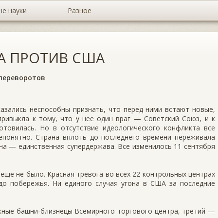
не науки
Разное
А ПРОТИВ США
 переворотов
азались неспособны признать, что перед ними встают новые,
ривыкла к тому, что у нее один враг — Советский Союз, и к
отовилась. Но в отсутствие идеологического конфликта все
епонятно. Страна вплоть до последнего времени переживала
на — единственная супердержава. Все изменилось 11 сентября
 еще не было. Красная тревога во всех 22 контрольных центрах
о побережья. Ни единого случая угона в США за последние
ажные башни‑близнецы Всемирного торгового центра, третий —