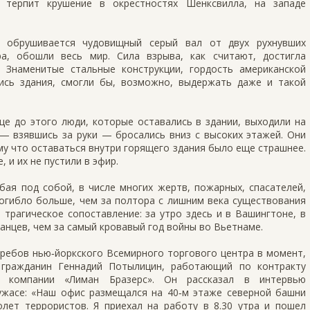
й терпит крушение в окрестностях Шенксвилла, на западе
н обрушивается чудовищный серый вал от двух рухнувших
а, обошли весь мир. Сила взрыва, как считают, достигла
 Знаменитые стальные конструкции, гордость американской
ись здания, смогли бы, возможно, выдержать даже и такой
ще до этого люди, которые оставались в здании, выходили на
— взявшись за руки — бросались вниз с высоких этажей. Они
му что оставаться внутри горящего здания было еще страшнее.
 и их не пустили в эфир.
ебая под собой, в числе многих жертв, пожарных, спасателей,
погибло больше, чем за полтора с лишним века существования
трагическое сопоставление: за утро здесь и в Вашингтоне, в
нцев, чем за самый кровавый год войны во Вьетнаме.
кребов нью‑йоркского Всемирного торгового центра в момент,
 гражданин Геннадий Потылицин, работающий по контракту
й компании «Лиман Бразерс». Он рассказал в интервью
жасе: «Наш офис размещался на 40‑м этаже северной башни
олет террористов. Я приехал на работу в 8.30 утра и пошел