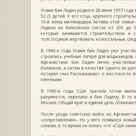
Усама бин Ладен родился 28 июня 1957 года 
52 (!) детей. У его отца, крупного строит
10‑й жены миллиардера Активы этой семьи 
Ладена на банковских счетах от 200 до 
которые занимаются строительством и с
толстосумов жертвовать колоссальные средс
В 1980‑е годы Усама бин Ладен уже участв
строились учебные лагеря для моджахедов, 
Афганистане. Бин Ладен лично участвова
боевиков, а затем в качестве одного из ру
потерял глаз Рассказывают о жестокости б
пленными.
В 1980‑е годы США тратили сотни милли
разумеется, перепало и бин Ладену. В то
Москва. Общий враг и единая цель сближают
После ухода советских войск из Афганиста
«сопротивления». Но у него появился новый
словам, в то время он понял, что «США заня