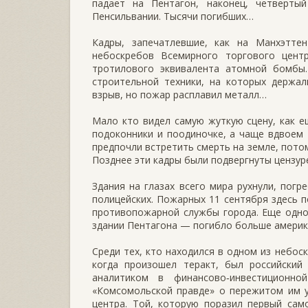
падает на Пентагон, наконец, четверты
Пенсильвании. Тысячи погибших…
Кадры, запечатлевшие, как на Манхэтте
небоскребов Всемирного торгового центр
тротилового эквивалента атомной бомбы.
строительной техники, на которых держал
взрыв, но пожар расплавил металл…
Мало кто видел самую жуткую сцену, как е
подоконники и поодиночке, а чаще вдвоем 
предпочли встретить смерть на земле, пото
Позднее эти кадры были подвергнуты цензуре,
Здания на глазах всего мира рухнули, погр
полицейских. Пожарных 11 сентября здесь 
противопожарной службы города. Еще одно 
здании Пентагона — погибло больше америка
Среди тех, кто находился в одном из небос
когда произошел теракт, был российский
аналитиком в финансово‑инвестиционно
«Комсомольской правде» о пережитом им у
центра. Той, которую поразил первый сам