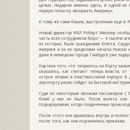
целью. Недаром именно здесь, в одной из 
первую попытку «взорвать Америку».
К тому же сами башни, выстроенные еще в 7
Новый директор ФБР Роберт Мюллер сообщи
часть всех сотрудников бюро — 4 тысячи аг
из которых были гражданами Египта, Сауд
Америке и за ее пределами начаты поиски 
даже в немецком городе Гамбурге уже задер
Картина того, что творилось на борту захва
оказались, как считают теперь власти, от
острое лезвие в пластмассовом корпусе В 
аэропорту резак сойдет за бытовой инструме
Судя по некоторым звонкам пассажиров с 
бомб у них не было. После взлета они 
подкарауливая, когда озадаченные происход
После этого они врывались внутрь и полнос
после того, как они подчинялись приказам.