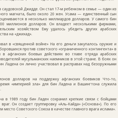
в саудовской Джидде. Он стал 17‑м ребенком в семье — один из
ельного магната, было около 20 жен. Усама — единственный сын
оцениваются в несколько миллиардов долларов. У самого бин
500 миллионов долларов. Он владеет несколькими фирмами,
ельским хозяйством Ему удалось убедить других арабских
тва на «джихад».
овал в «священной войне» На его деньги закупалось оружие и
боровшихся против советского «ограниченного контингента» в
л в афганских боевых действиях во главе отряда арабских
ководителей мусульманских наемников в этой стране. В боях он
ин Ладена он лично участвовал в расправах над безоружными
онов долларов на поддержку афганских боевиков Что‑то,
 время «империей зла» для бин Ладена и Вашингтона служила
.
на в 1989 году бин Ладен сохранил крепкие связи с бойцами
 враг. Он создает группировку «Аль‑Кайда» («Основа»). По его
ли место Советского Союза в качестве главного врага ислама».