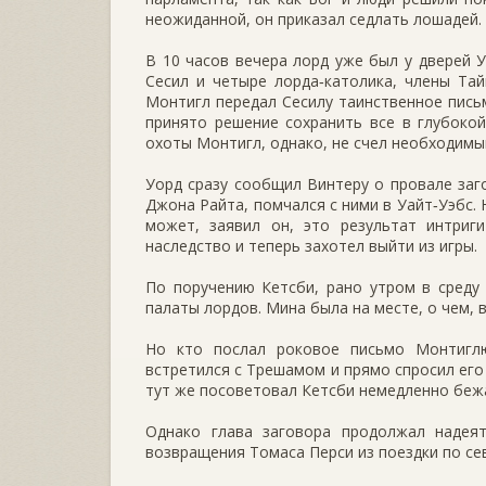
неожиданной, он приказал седлать лошадей.
В 10 часов вечера лорд уже был у дверей У
Сесил и четыре лорда‑католика, члены Та
Монтигл передал Сесилу таинственное письм
принято решение сохранить все в глубоко
охоты Монтигл, однако, не счел необходимы
Уорд сразу сообщил Винтеру о провале заго
Джона Райта, помчался с ними в Уайт‑Уэбс. 
может, заявил он, это результат интриг
наследство и теперь захотел выйти из игры.
По поручению Кетсби, рано утром в среду
палаты лордов. Мина была на месте, о чем, 
Но кто послал роковое письмо Монтигл
встретился с Трешамом и прямо спросил его
тут же посоветовал Кетсби немедленно беж
Однако глава заговора продолжал надеят
возвращения Томаса Перси из поездки по се