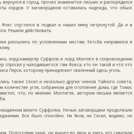
 вернулся в город, прочел знаменитое письмо и распорядился
ты лордов. У заговорщиков оставалась надежда, что обыск
 Фокс спустился в подвал и нашел мину нетронутой. Да и в
оги. Решили действовать.
ки разошлись по условленным местам. Кетсби направился в
кому.
лись лорд‑камергер Суффолк и лорд Монтигл в сопровождении
ер спросил у находившегося там Фокса, кто он такой и что это
омаса Перси, которому принадлежит сваленный здесь уголь.
лись также Сесил и несколько других членов Тайного совета,
 количестве угля, собранном для отопления дома, где Томас
заметил, что, по мнению Монтигля, автором письма является
ба.
ожиданном визите Суффолка. Ночью заговорщики продолжали
даниями. Все было спокойно. Ни Яков, ни Сесил, видимо, не
ем. Подготовив шнур, он вышел во двор и здесь его схватили