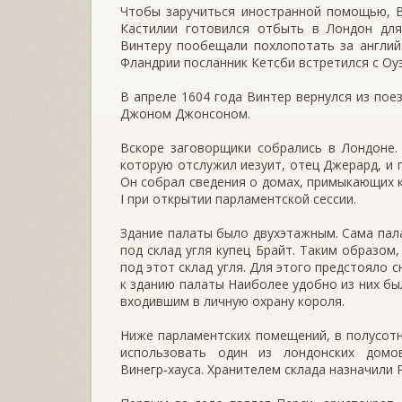
Чтобы заручиться иностранной помощью, В
Кастилии готовился отбыть в Лондон для
Винтеру пообещали похлопотать за англий
Фландрии посланник Кетсби встретился с Оу
В апреле 1604 года Винтер вернулся из пое
Джоном Джонсоном.
Вскоре заговорщики собрались в Лондоне. 
которую отслужил иезуит, отец Джерард, и 
Он собрал сведения о домах, примыкающих к
I при открытии парламентской сессии.
Здание палаты было двухэтажным. Сама пала
под склад угля купец Брайт. Таким образо
под этот склад угля. Для этого предстояло
к зданию палаты Наиболее удобно из них б
входившим в личную охрану короля.
Ниже парламентских помещений, в полусотн
использовать один из лондонских домо
Винегр‑хауса. Хранителем склада назначили 