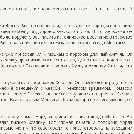
еренесло открытие парламентской сессии — на этот раз на 5
я. Фокс и Винтер проверили, не отсырел ли порох, и пополнили
шадей якобы для добровольческого полка. В то же время он
 было поручено возглавить католическое восстание в графстве
 Винтера, являвшегося зятем католического лорда Монтигля.
кс уже присоединил к мешкам с порохом длинный фитиль. За
ны, Фоксу предписывалось сесть в лодку и отплыть подальше от
браться до Фландрии и передать Оуэну и Уильяму Стенли, что
ся ужинать в свой замок Хокстон. Он находился в родстве со
жеские отношения с Кетсби, Френсисом Трешамом, Томасом
 в заговоре Эссекса, но после вступления на престол Якова I
тво. Вслед за этим Монтиглю были возвращены его имения, он
 заговору Томас Уорд, дворянин из свиты лорда Монтагю. Во
дал письмо хозяину. Тот сломал печать и попросил Уорда
письме Монтиглю советовали не присутствовать на заседании
окарать нечестие «страшным ударом». Реакция Монтигля была