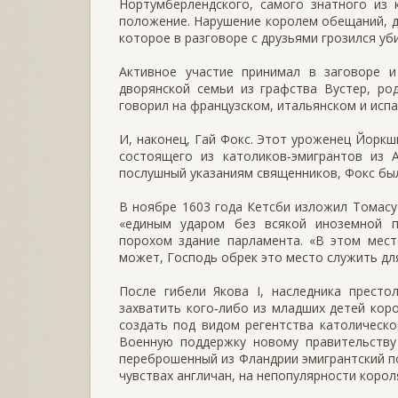
Нортумберлендского, самого знатного из 
положение. Нарушение королем обещаний, да
которое в разговоре с друзьями грозился уб
Активное участие принимал в заговоре и
дворянской семьи из графства Вустер, ро
говорил на французском, итальянском и испа
И, наконец, Гай Фокс. Этот уроженец Йоркш
состоящего из католиков‑эмигрантов из 
послушный указаниям священников, Фокс бы
В ноябре 1603 года Кетсби изложил Томасу
«единым ударом без всякой иноземной п
порохом здание парламента. «В этом мест
может, Господь обрек это место служить для
После гибели Якова I, наследника престо
захватить кого‑либо из младших детей кор
создать под видом регентства католическо
Военную поддержку новому правительству
переброшенный из Фландрии эмигрантский по
чувствах англичан, на непопулярности коро