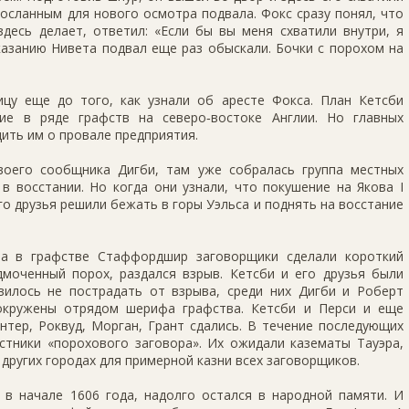
осланным для нового осмотра подвала. Фокс сразу понял, что
здесь делает, ответил: «Если бы вы меня схватили внутри, я
иказанию Нивета подвал еще раз обыскали. Бочки с порохом на
цу еще до того, как узнали об аресте Фокса. План Кетсби
ие в ряде графств на северо‑востоке Англии. Но главных
ить им о провале предприятия.
воего сообщника Дигби, там уже собралась группа местных
в восстании. Но когда они узнали, что покушение на Якова I
го друзья решили бежать в горы Уэльса и поднять на восстание
а в графстве Стаффордшир заговорщики сделали короткий
дмоченный порох, раздался взрыв. Кетсби и его друзья были
вилось не пострадать от взрыва, среди них Дигби и Роберт
окружены отрядом шерифа графства. Кетсби и Перси и еще
нтер, Роквуд, Морган, Грант сдались. В течение последующих
стники «порохового заговора». Их ожидали казематы Тауэра,
 других городах для примерной казни всех заговорщиков.
 в начале 1606 года, надолго остался в народной памяти. И