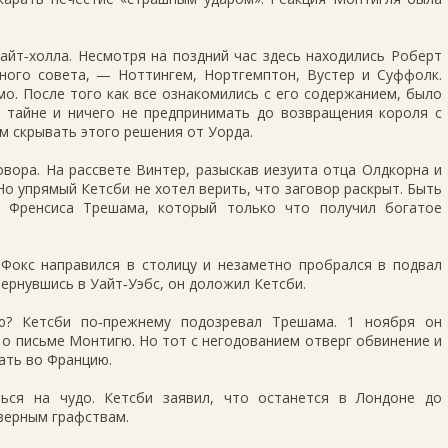
айт‑холла. Несмотря на поздний час здесь находились Роберт
йного совета, — Ноттингем, Нортгемптон, Вустер и Суффолк.
о. После того как все ознакомились с его содержанием, было
й тайне и ничего не предпринимать до возвращения короля с
м скрывать этого решения от Уорда.
вора. На рассвете Винтер, разыскав иезуита отца Олдкорна и
Но упрямый Кетсби не хотел верить, что заговор раскрыт. Быть
и Френсиса Трешама, который только что получил богатое
 Фокс направился в столицу и незаметно пробрался в подвал
вернувшись в Уайт‑Уэбс, он доложил Кетсби.
ю? Кетсби по‑прежнему подозревал Трешама. 1 ноября он
 о письме Монтигю. Но тот с негодованием отверг обвинение и
ать во Францию.
ься на чудо. Кетсби заявил, что останется в Лондоне до
верным графствам.