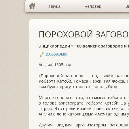
Наука
Человек
В
ПОРОХОВОЙ ЗАГОВО
Энциклопедии
»
100 великих заговоров и
DARK-ADMIN
Англия. 1605 год
«Пороховой заговор» — под таким назван
Роберта Кетсби, Томаса Перси, Гая Фокса, 
там будет присутствовать король Яков I.
Многое говорит за то, что мысль избавитьс
в голове аристократа Роберта Кетсби. За
штраф. Этот религиозный фанатик считал 
Англии в лоно католицизма и мечтал одним у
Другим видным организатором заговор