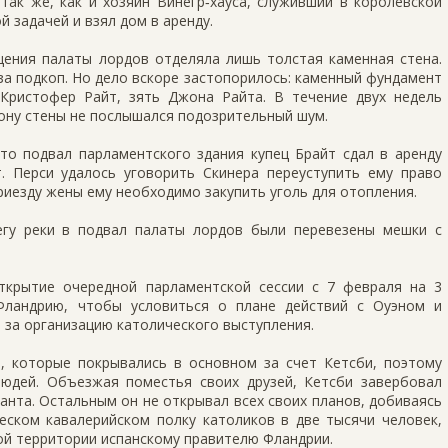
так же, как и хозяин Винегр‑хауса, служивший в королевской
й задачей и взял дом в аренду.
щения палаты лордов отделяла лишь толстая каменная стена.
 за подкоп. Но дело вскоре застопорилось: каменный фундамент
Кристофер Райт, зять Джона Райта. В течение двух недель
рону стены не послышался подозрительный шум.
то подвал парламентского здания купец Брайт сдал в аренду
т. Перси удалось уговорить Скинера переуступить ему право
риезду жены ему необходимо закупить уголь для отопления.
егу реки в подвал палаты лордов были перевезены мешки с
ткрытие очередной парламентской сессии с 7 февраля на 3
Фландрию, чтобы условиться о плане действий с Оуэном и
 за организацию католического выступления.
, которые покрывались в основном за счет Кетсби, поэтому
юдей. Объезжая поместья своих друзей, Кетсби завербовал
анта. Остальным он не открывал всех своих планов, добиваясь
еском кавалерийском полку католиков в две тысячи человек,
ой территории испанскому правителю Фландрии.