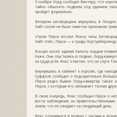
3 ноября Уорд сообщил Винтеру, что король
тайно обыскать подвалы под зданием пала
пройдет формально.
Вечером заговорщики вернулись в Лондон.
Уайт‑холле не было заметно признаков трев
Утром Перси послал Фоксу часы Заговорщи
Уайт‑Уэбс, Перси — к графу Нортумберлендс
Вскоре около здания палаты лордов появи
пажа. Они спустились в подвал. Лорд‑камерг
за груда угля. Фокс ответил, что он слуга Т
Вернувшись в кабинет к королю, где находи
Суффолк сообщил о подозрительно большом
Перси редко бывал. Лорд‑камергер также 
Перси, с которым его связывает тесная друж
В свою очередь, Фокс сообщил Перси о не
вести наблюдение за правительственными з
знали, что их ожидает на следующий день.
Фокс отправился в подвал с часами и фонар