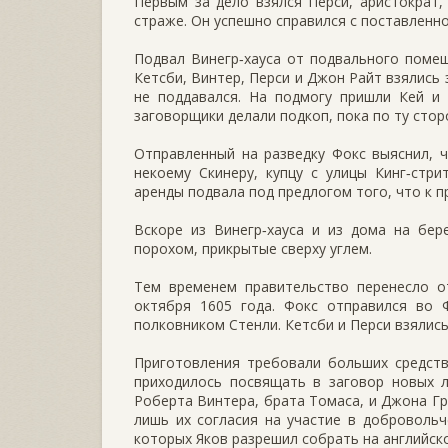
Первым за дело взялся Перси, аристократ, 
страже. Он успешно справился с поставленно
Подвал Винегр‑хауса от подвального поме
Кетсби, Винтер, Перси и Джон Райт взялись
не поддавался. На подмогу пришли Кей и 
заговорщики делали подкоп, пока по ту сто
Отправленный на разведку Фокс выяснил, ч
некоему Скинеру, купцу с улицы Кинг‑стри
аренды подвала под предлогом того, что к п
Вскоре из Винегр‑хауса и из дома на бер
порохом, прикрытые сверху углем.
Тем временем правительство перенесло о
октября 1605 года. Фокс отправился во 
полковником Стенли. Кетсби и Перси взялись
Приготовления требовали больших средств
приходилось посвящать в заговор новых л
Роберта Винтера, брата Томаса, и Джона Гр
лишь их согласия на участие в добровольч
которых Яков разрешил собрать на английск