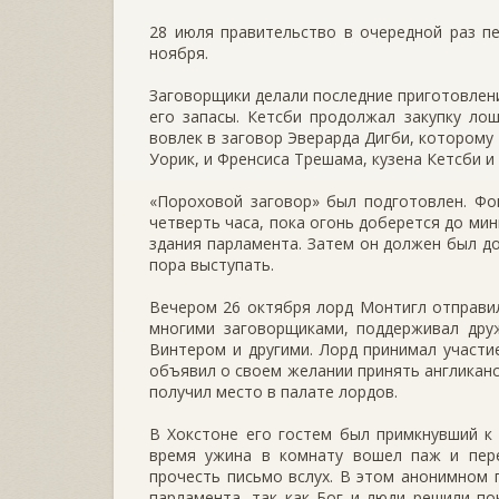
28 июля правительство в очередной раз п
ноября.
Заговорщики делали последние приготовлени
его запасы. Кетсби продолжал закупку ло
вовлек в заговор Эверарда Дигби, которому
Уорик, и Френсиса Трешама, кузена Кетсби и
«Пороховой заговор» был подготовлен. Фо
четверть часа, пока огонь доберется до ми
здания парламента. Затем он должен был до
пора выступать.
Вечером 26 октября лорд Монтигл отправил
многими заговорщиками, поддерживал дру
Винтером и другими. Лорд принимал участие
объявил о своем желании принять англиканс
получил место в палате лордов.
В Хокстоне его гостем был примкнувший к
время ужина в комнату вошел паж и пере
прочесть письмо вслух. В этом анонимном 
парламента, так как Бог и люди решили п