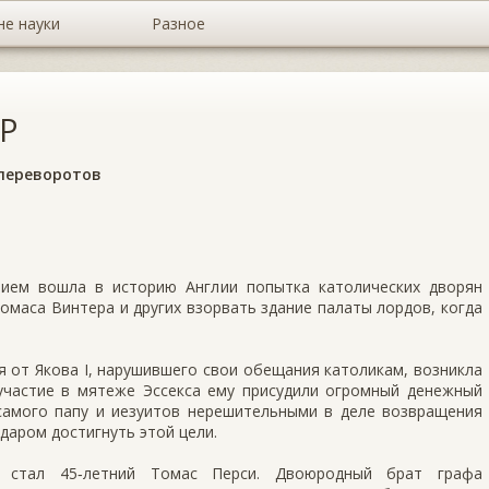
не науки
Разное
Р
 переворотов
ием вошла в историю Англии попытка католических дворян
Томаса Винтера и других взорвать здание палаты лордов, когда
я от Якова I, нарушившего свои обещания католикам, возникла
 участие в мятеже Эссекса ему присудили огромный денежный
самого папу и иезуитов нерешительными в деле возвращения
даром достигнуть этой цели.
а стал 45‑летний Томас Перси. Двоюродный брат графа