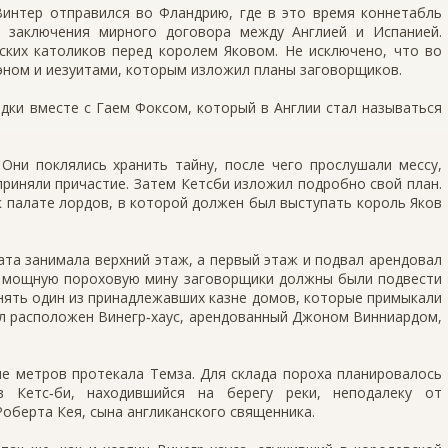
интер отправился во Фландрию, где в это время коннетабль
 заключения мирного договора между Англией и Испанией.
ских католиков перед королем Яковом. Не исключено, что во
эном и иезуитами, которым изложил планы заговорщиков.
здки вместе с Гаем Фоксом, который в Англии стал называться
Они поклялись хранить тайну, после чего прослушали мессу,
приняли причастие. Затем Кетсби изложил подробно свой план.
 палате лордов, в которой должен был выступать король Яков
та занимала верхний этаж, а первый этаж и подвал арендовал
м, мощную пороховую мину заговорщики должны были подвести
 снять один из принадлежавших казне домов, которые примыкали
ыл расположен Винегр‑хаус, арендованный Джоном Винниардом,
е метров протекала Темза. Для склада пороха планировалось
в Кетс‑би, находившийся на берегу реки, неподалеку от
Роберта Кея, сына англиканского священника.