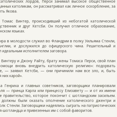
католических лордов, Перси занимал высокое общественное
нных католикам, он рассматривал как личное оскорбление, за
ить Якова.
 Томас Винтер, происходивший из небогатой католической
дственник и друг Кетсби. Он получил отличное образование,
нском языках.
ира в молодости служил во Фландрии в полку Уильяма Стенли,
Англии, и дослужился до офицерского чина. Решительный и
л идеальным исполнителем заговора.
 Винтеру и Джону Райту, брату жены Томаса Перси, свой план
омощи вновь внедрить католическую религию»: подорвать
е, — заявил Кетсби, — они причинили нам все зло, и, быть
 них карой».
ла Генриха и главных советников, заговорщики планировали
оля — принца Карла или принцессу Елизавету — и от их имени
е правительство, которое покончит с шотландским засильем.
 должны были оказать ополчение католического джентри и
лк Стенли. Заговорщики надеялись сыграть на патриотических
ля‑шотландца и привезенных им с собой фаворитов.