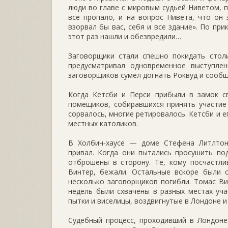
люди во главе с мировым судьей Ниветом, п
все пропало, и на вопрос Нивета, что он 
взорвал бы вас, себя и все здание». По пр
этот раз нашли и обезвредили…
Заговорщики стали спешно покидать столи
предусматривал одновременное выступлен
заговорщиков сумел догнать Роквуд и сообщ
Когда Кетсби и Перси прибыли в замок с
помещиков, собиравшихся принять участие 
сорвалось, многие ретировалось. Кетсби и е
местных католиков.
В Холбич‑хаусе — доме Стефена Литлтон
привал. Когда они пытались просушить по
отброшены в сторону. Те, кому посчастли
Винтер, бежали. Остальные вскоре были 
несколько заговорщиков погибли. Томас Ви
недель были схвачены в разных местах уча
пытки и виселицы, воздвигнутые в Лондоне и
Судебный процесс, проходивший в Лондоне