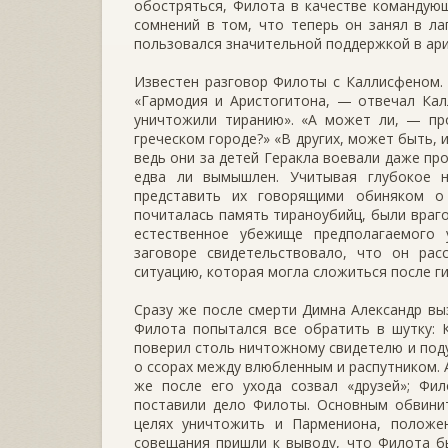
обостряться, Филота в качестве командующ
сомнений в том, что теперь он занял в ла
пользовался значительной поддержкой в арис
Известен разговор Филоты с Каллисфеном.
«Гармодия и Аристогитона, — отвечал Кал
уничтожили тиранию». «А может ли, — пр
греческом городе?» «В других, может быть, 
ведь они за детей Геракла воевали даже пр
едва ли вымышлен. Учитывая глубокое н
представить их говорящими обиняком о 
почиталась память тираноубийц, были враго
естественное убежище предполагаемого
заговоре свидетельствовало, что он рас
ситуацию, которая могла сложиться после г
Сразу же после смерти Димна Александр вы
Филота попытался все обратить в шутку: 
поверил столь ничтожному свидетелю и поду
о ссорах между влюбленным и распутником. 
же после его ухода созвал «друзей»; Фи
поставили дело Филоты. Основным обвинит
целях уничтожить и Пармениона, положен
совещания пришли к выводу, что Филота б