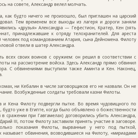
ось на совете, Александр велел молчать.
, как будто ничего не произошло, был приглашен на царский
едовал. Тем временем все выходы из лагеря и дороги заняли
явились «друзья» Александра — Гефестион, Кратер, Кен (зять
ннат, принадлежавшие к отряду телохранителей. Для ареста
00 человек под командованием Атария, сына Дейномена. Филоту
головой отвели в шатер Александра.
ть всех своих воинов с оружием: он решил в соответствии с
оты на рассмотрение войска. Здесь Александр прямо обвинил
ора. С обвинениями выступили также Аминта и Кен. Наконец,
а.
комах, ни Кебалин в числе заговорщиков его не назвали. Он не
чание. Возбужденные солдаты требовали казни Филоты.
 и Кена Филоту подвергли пытке. Во время чудовищного по
, будто уже в Египте, когда было объявлено о божественности
 в сражении при Гавгамелах) договорились убить Александра,
Дарий III, потом Филоту заставили принять участие в заговоре.
колько показания Филоты, вырванные у него под пыткой,
х называет обвинения, возводившиеся на Филоту, «мириадами