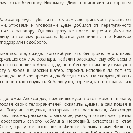
ему возлюбленному Никомаху. Димн происходил из хорошей
Александр будет убит и в этом замысле принимает участие он
ми. Угрозами и уговорами Димн добился от перепуганного
ься к заговору. Однако сразу же после встречи с Дим‑ном
ину и все ему рассказал. Братья условились, что Никомах
заподозрили недоброго.
имел доступа, ожидал кого‑нибудь, кто бы провел его к царю.
ержавшегося у Александра. Кебалин рассказал ему обо всем и
 снова пошел к Александру, но в беседе с ним не упомянул о
оту у входа в царский шатер, спросил, исполнил ли тот его
ександра не было времени для беседы с ним. На следующий день
концов стало внушать Кебалину подозрения, и он отправился к
о доложил Александру, находившемуся в этот момент в бане,
послал своих телохранителей .схватить Димна, а сам пошел в
а. Получив сведения, которыми тот располагал, Александр
 как Никомах рассказал о заговоре, узнав, что идет уже третий
 арестовать самого Кебалина. Последний, естественно, стал
ействе, сразу же поспешил к Филоте. Услышав имя Филоты,
л он одни и те же вопросы: обращался ли Кеба‑лин к Филоте,