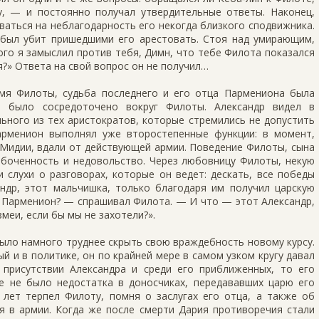
, — и постоянно получал утвердительные ответы. Наконец,
оваться на неблагодарность его некогда близкого сподвижника.
был убит пришедшими его арестовать. Стоя над умирающим,
ного я замыслил против тебя, Димн, что тебе Филота показался
?» Ответа на свой вопрос он не получил…
мя Филоты, судьба последнего и его отца Пармениона была
о было сосредоточено вокруг Филоты. Александр видел в
ьного из тех аристократов, которые стремились не допустить
арменион выполнял уже второстепенные функции: в момент,
 Мидии, вдали от действующей армии. Поведение Филоты, сына
абоченность и недовольство. Через любовницу Филоты, некую
 слухи о разговорах, которые он ведет: дескать, все победы
др, этот мальчишка, только благодаря им получил царскую
е Парменион? — спрашивал Филота. — И что — этот Александр,
меи, если бы мы не захотели?».
ыло намного труднее скрыть свою враждебность новому курсу.
ый и в политике, он по крайней мере в самом узком кругу давал
присутствии Александра и среди его приближенных, то его
е не было недостатка в доносчиках, передававших царю его
 лет терпел Филоту, помня о заслугах его отца, а также об
я в армии. Когда же после смерти Дария противоречия стали