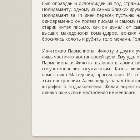
был оправдан и освобожден из‑под стражи
Полидаманту, одному из самых близких друз
Полидамант за 11 дней пересек пустыню н
одновременно он привез письма и самому П
старик читал письмо, как он думал, от сы
высших македонских командиров, вонзил 
бросились колоть и рубить тело мечами. Го
Уничтожив Пармениона, Филоту и других уч
лишь частично достиг своей цели. Ему удало
Пармениона и Филоты вызвала в армии не
сочувствовавших осужденным. Казнь линк
наместника Македонии, врагом царя. Из с
этих настроениях Александр узнавал благод
штрафного подразделения. Желая вырватьс
однако их мысли и настроения не менялись.