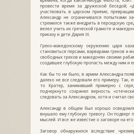
времена, когда какой‑нибудь Филота, Клит
провести время за дружеской беседой; «
участвовать в царском приеме, превращав
Александр не ограничивался попытками за
стремился также внедрить в персидскую сре
велел учить их греческой грамоте и македо
приказу и дети Дария III.
Греко‑македонскому окружению царя каз
становиться персами, варварами греков и м
свободных греков и македонян своими раба
создавшее глубокую пропасть между ним и е
Как бы то ни было, в армии Александра поя
далеко не все следовали его примеру. Так, 
то Кратер, занимавший примерно с сере
подчеркнуто сохранял верность «отечес
следовать за Александром, хотя и считал с
Александр в общем был хорошо осведомлен
внушало ему глубокую тревогу. Он подверг 
мыслей. И все же известие о заговоре на его
Заговор обнаружился вследствие чрезме