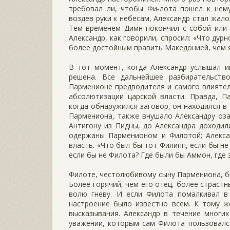
требовал ли, чтобы Фи‑лота пошел к нему
воздев руки к небесам, Александр стал жал
Тем временем Димн покончил с собой или 
Александр, как говорили, спросил: «Что дур
более достойным править Македонией, чем я
В тот момент, когда Александр услышал и
решена. Все дальнейшее разбирательств
Парменионе предводителя и самого влиятел
абсолютизации царской власти. Правда, П
когда обнаружился заговор, он находился в
Пармениона, также внушало Александру оз
Антигону из Пидны, до Александра доходили
одержаны Парменионом и Филотой; Алексан
власть. «Что был бы тот Филипп, если бы н
если бы не Филота? Где были бы Аммон, где з
Филоте, честолюбивому сыну Пармениона, б
Более горячий, чем его отец, более страстн
волю гневу. И если Филота помалкивал в 
настроение было известно всем. К тому ж
высказывания. Александр в течение многих
уважении, которым сам Филота пользовалс