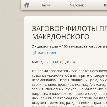
Наука
Человек
В
ЗАГОВОР ФИЛОТЫ П
МАКЕДОНСКОГО
Энциклопедии
»
100 великих заговоров и
DARK-ADMIN
Македония. 330 год до Р.Х.
Во время завоевательного восточного похо
греко‑македонские обычаи при его дворе
церемониалом. Персы, являясь к царю, обы
своих пальцев, простирались ниц. Александ
зрения свободных греков, не считавших с
видевших в царе только первого среди равн
царь принимал в громадном роскошном шатр
окружен тремя подразделениями стражник