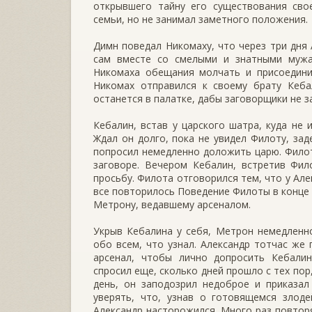
открывшего тайну его существования сво
семьи, но не занимал заметного положения.
Димн поведал Никомаху, что через три дня 
сам вместе со смелыми и знатными мужа
Никомаха обещания молчать и присоединит
Никомах отправился к своему брату Кебал
останется в палатке, дабы заговорщики не 
Кебалин, встав у царского шатра, куда не 
Ждал он долго, пока не увидел Филоту, зад
попросил немедленно доложить царю. Филота
заговоре. Вечером Кебалин, встретив Фил
просьбу. Филота отговорился тем, что у Ал
все повторилось Поведение Филоты в конце 
Метрону, ведавшему арсеналом.
Укрыв Кебалина у себя, Метрон немедленн
обо всем, что узнал. Александр тотчас же 
арсенал, чтобы лично допросить Кебалин
спросил еще, сколько дней прошло с тех пор,
день, он заподозрил недоброе и приказал
уверять, что, узнав о готовящемся злод
Александр насторожился. Много раз повторя