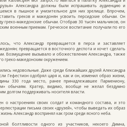
 или Каллисфен мог запросто явиться в палатку Александра и
друзья» Александра должны были испрашивать аудиенцию и
шемся в пышное и унизительное для них зрелище. Впрочем,
ставить греков и македонян усвоить персидские обычаи. Он
ду греко‑македонские обычаи. Отобрав 30 тысяч мальчиков, он
нским военным приемам. Греческое воспитание получали по его
алось, что Александр превращается в перса и заставляет
акедонян; превращается в восточного деспота и хочет сделать
ми. Возмущение вызывало и обожествление Александра, также
го греко‑македонским окружением.
вились недовольные. Даже среди ближайших друзей Александра
если Гефестион одобрял царя и, как и он, изменил образ жизни,
дины 330 года место, ранее принадлежавшее Пармениону,
ким» обычаям. Кратер, видимо, вообще не желал бездумно
воим долгом поддерживать носителя власти.
 о настроениях своих солдат и командного состава, и это
перлюстрации письма своих «друзей», чтобы выведать их образ
 жизнь Александр воспринял как гром среди ясного неба.
рной болтливости одного из участников, некоего Димна,