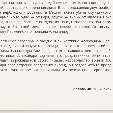
. Организовать расправу над Парменионом Александр поручил
ей престарелого военачальника. В сопровождении двух арабов
а верблюдах и доставил в Мидию приказ убить осужденного;
армениону: одно — от царя, другое — якобы от Филоты. Пока
на, Клеандр, брат Кена, один из присутствовавших при этом
ему в бок свой меч, а затем перерезал горло. Остальные
лову Пармениона отправили Александру.
астников заговора, а заодно и линкестийца Александра, царь
сь подавить и запугать оппозицию, но только на время. Гибель
желательные для Александра толки; нашлось немало людей,
естийца Александра сделала его родственника Антипатра,
олдат, выражавших в своих письмах недовольство войной (об
аря перлюстрации солдатских писем), он создал что‑то вроде
я оттуда, штрафники проявляли исключительное геройство,
Источник:
М., «Вече»