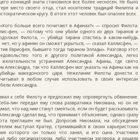
его конницей знати становился все более несносен. Не было
гере место своего отца, стал носителем традиций Филиппа и
тократическом кругу. В итоге этот человек был опаснее всех.
 «Кого больше всего почитают в Афинах?» — спросил Филота.
лис‑фен, — потому что они убили одного из двух тиранов и
одолжал Филота, — убийца тирана спастись в каком‑нибудь
и нет, но у афинян он сможет укрыться, — сказал Каллисфен, —
отив Еврисфея, бывшего тогда тираном Эллады». Разговор этот
едовольство того и другого политикой Александра, легко
желательности устранения Александра. Афины, где свято
м Александра, так что Каллисфен мог указать на Афины как на
 убийцы македонского царя. Нежелание Филоты донести о
считывал в любом случае использовать в своих интересах
ибели Александра.
звал к себе Филоту и предложил ему опровергнуть обвинение.
Кеба‑лин передал ему слова развратника Никомаха, но он не
мал, что над ним станут смеяться, если он будет рассказывать
Александр сделал вид, что принимает объяснение, однако сразу
лота приглашен не был. Допросив Никомаха, на обсуждение
елем выступал Кратер, стремившийся в своих карьеристских
ие которого он только что занял, и его сына. Участники
ыл либо организатором, либо участником заговора, и решили