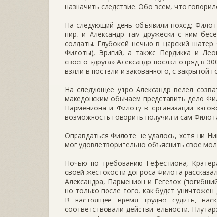
назначить следствие. Обо всем, что говорил
На следующий день объявили поход; Филота
пир, и Александр там дружески с ним бес
солдаты. Глубокой ночью в царский шатер 
Филоты), Эригий, а также Пердикка и Лео
своего «друга» Александр послал отряд в 3
взяли в постели и закованного, с закрытой 
На следующее утро Александр велел созва
македонским обычаем представить дело Фил
Пармениона и Филоту в организации загов
возможность говорить получил и сам Филот
Оправдаться Филоте не удалось, хотя ни Ни
мог удовлетворительно объяснить свое мол
Ночью по требованию Гефестиона, Кратера
своей жестокости допроса Филота рассказал
Александра, Парменион и Гегелох (погибший
но только после того, как будет уничтожен 
В настоящее время трудно судить, нас
соответствовали действительности. Плутар