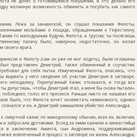
илота не донес о готовившемся покушении, и это делало его
ндру желанную возможность обвинить и погубить как самого
зании. Лежа за занавеской, он слушал показания Филоты,
ниженными мольбами о пощаде, обращенными к Гефестиону.
«Таким‑то малодушным будучи, Филота, и трусом, ты посягаешь
твенному палачу было, наверное, недостаточно, он желал
 своего врага.
принесли и Филоту (сам он уже не мог ходить), были оглашены
 был представлен Деметрий, также обвиненный в соучастии.
требовал для себя пытки. Измученный Филота, опасаясь, что
бы вырвать у него сведения об участии Деметрия в заговоре,
его неподалеку. Перепуганный Калис отказался, и тогда все
 ты допустишь, чтобы Деметрий лгал, а меня бы снова пытали».
 побледнел, голос его пресекся. Раньше никто не называл его
мали было, что Филота хочет оклеветать невиновного, однако
сознался: и он, и Деметрий замышляли убийство Александра.
к смертной казни; по македонскому обычаю, всех их, включая,
и и забросали дротиками. Вслед за ними казнили и линкестийца
ся в заключении. Аминта, сын Андромена, поддерживавший
акже вовлеченный в процесс о заговоре на жизнь Александра,