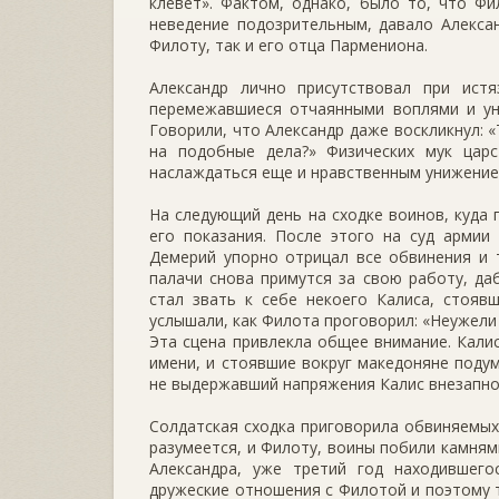
клевет». Фактом, однако, было то, что Ф
неведение подозрительным, давало Алекса
Филоту, так и его отца Пармениона.
Александр лично присутствовал при истя
перемежавшиеся отчаянными воплями и у
Говорили, что Александр даже воскликнул: 
на подобные дела?» Физических мук царс
наслаждаться еще и нравственным унижением
На следующий день на сходке воинов, куда 
его показания. После этого на суд армии
Демерий упорно отрицал все обвинения и 
палачи снова примутся за свою работу, да
стал звать к себе некоего Калиса, стоявш
услышали, как Филота проговорил: «Неужели
Эта сцена привлекла общее внимание. Калис
имени, и стоявшие вокруг македоняне поду
не выдержавший напряжения Калис внезапно 
Солдатская сходка приговорила обвиняемых 
разумеется, и Филоту, воины побили камням
Александра, уже третий год находившего
дружеские отношения с Филотой и поэтому т