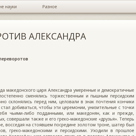
не науки
Разное
РОТИВ АЛЕКСАНДРА
 переворотов
да македонского царя Александра умеренные и демократичные
 постепенно сменялись торжественным и пышным персидским
чно склонялись перед ним, целовали в знак почтения кончики
р стал добиваться, чтобы эти церемонии, унизительные с точки
ебя чьими‑либо подданными, или македонян, как и прежде,
ых, совершали также и его греко‑македонские «друзья». Теперь
е, восседая на стоявшем посредине золотом троне, шатер был
ов, греко‑македонскими и персидскими. Уходили в прошлое