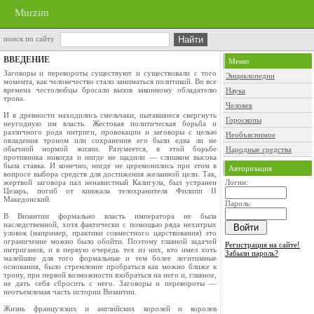
Murzim
поиск по сайту
ВВЕДЕНИЕ
Меню
Заговоры и перевороты существуют и существовали с того
Энциклопедии
момента, как человечество стало заниматься политикой. Во все
времена честолюбцы бросали вызов законному обладателю
Наука
трона.
Человек
И в древности находились смельчаки, пытавшиеся свергнуть
Гороскопы
неугодную им власть. Жестокая политическая борьба и
различного рода интриги, провокации и заговоры с целью
Необъяснимое
овладения троном или сохранения его были едва ли не
обычной нормой жизни. Разумеется, в этой борьбе
Народные средства
противника никогда и нигде не щадили — слишком высока
была ставка. И конечно, нигде не церемонились при этом в
Авторизация
вопросе выбора средств для достижения желанной цели. Так,
жертвой заговора пал ненавистный Калигула, был устранен
Логин:
Цезарь, погиб от кинжала телохранителя Филипп II
Македонский.
Пароль:
В Византии формально власть императора не была
наследственной, хотя фактически с помощью ряда нехитрых
уловок (например, практики совместного царствования) это
ограничение можно было обойти. Поэтому главной задачей
Регистрация на сайте!
интриганов, и в первую очередь тех из них, кто имел хоть
Забыли пароль?
малейшие для того формальные и тем более легитимные
основания, было стремление пробраться как можно ближе к
трону, при первой возможности взобраться на него и, главное,
не дать себя сбросить с него. Заговоры и перевороты —
неотъемлемая часть истории Византии.
Жизнь французских и английских королей и королев