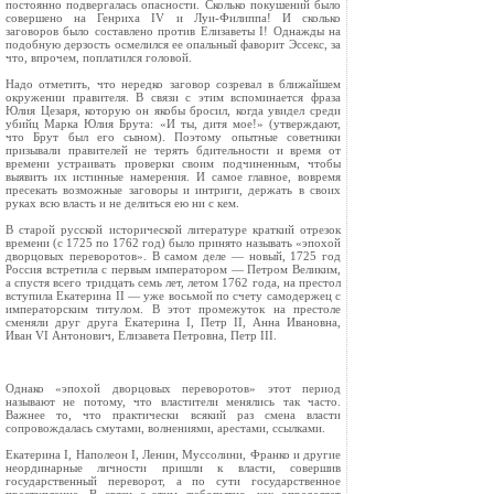
постоянно подвергалась опасности. Сколько покушений было
совершено на Генриха IV и Луи‑Филиппа! И сколько
заговоров было составлено против Елизаветы I! Однажды на
подобную дерзость осмелился ее опальный фаворит Эссекс, за
что, впрочем, поплатился головой.
Надо отметить, что нередко заговор созревал в ближайшем
окружении правителя. В связи с этим вспоминается фраза
Юлия Цезаря, которую он якобы бросил, когда увидел среди
убийц Марка Юлия Брута: «И ты, дитя мое!» (утверждают,
что Брут был его сыном). Поэтому опытные советники
призывали правителей не терять бдительности и время от
времени устраивать проверки своим подчиненным, чтобы
выявить их истинные намерения. И самое главное, вовремя
пресекать возможные заговоры и интриги, держать в своих
руках всю власть и не делиться ею ни с кем.
В старой русской исторической литературе краткий отрезок
времени (с 1725 по 1762 год) было принято называть «эпохой
дворцовых переворотов». В самом деле — новый, 1725 год
Россия встретила с первым императором — Петром Великим,
а спустя всего тридцать семь лет, летом 1762 года, на престол
вступила Екатерина II — уже восьмой по счету самодержец с
императорским титулом. В этот промежуток на престоле
сменяли друг друга Екатерина I, Петр II, Анна Ивановна,
Иван VI Антонович, Елизавета Петровна, Петр III.
Однако «эпохой дворцовых переворотов» этот период
называют не потому, что властители менялись так часто.
Важнее то, что практически всякий раз смена власти
сопровождалась смутами, волнениями, арестами, ссылками.
Екатерина I, Наполеон I, Ленин, Муссолини, Франко и другие
неординарные личности пришли к власти, совершив
государственный переворот, а по сути государственное