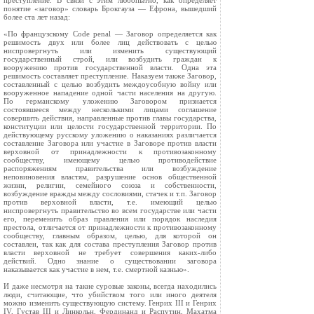
преступление. В связи с этим любопытно, как определяет
понятие «заговор» словарь Брокгауза — Ефрона, вышедший
более ста лет назад:
«По французскому Code penal — Заговор определяется как
решимость двух или более лиц действовать с целью
ниспровергнуть или изменить существующий
государственный строй, или возбудить граждан к
вооружению против государственной власти. Одна эта
решимость составляет преступление. Наказуем также Заговор,
составленный с целью возбудить междоусобную войну или
вооруженное нападение одной части населения на другую.
По германскому уложению Заговором признается
состоявшееся между несколькими лицами соглашение
совершить действия, направленные против главы государства,
конституции или целости государственной территории. По
действующему русскому уложению о наказаниях различается
составление Заговора или участие в Заговоре против власти
верховной от принадлежности к противозаконному
сообществу, имеющему целью противодействие
распоряжениям правительства или возбуждение
неповиновения властям, разрушение основ общественной
жизни, религии, семейного союза и собственности,
возбуждение вражды между сословиями, стачек и т.п. Заговор
против верховной власти, т.е. имеющий целью
ниспровергнуть правительство во всем государстве или части
его, переменить образ правления или порядок наследия
престола, отличается от принадлежности к противозаконному
сообществу, главным образом, целью, для которой он
составлен, так как для состава преступления Заговор против
власти верховной не требует совершения каких‑либо
действий. Одно знание о существовании заговора
наказывается как участие в нем, т.е. смертной казнью».
И даже несмотря на такие суровые законы, всегда находились
люди, считающие, что убийством того или иного деятеля
можно изменить существующую систему. Генрих III и Генрих
IV, Густав III и Линкольн, Фердинанд и Распутин, Махатма