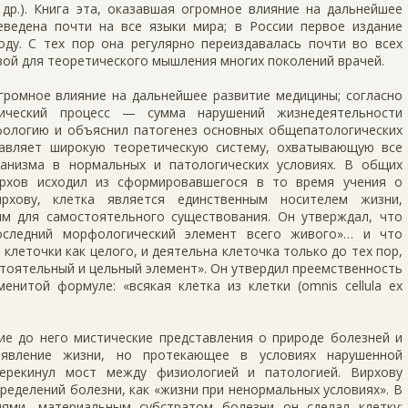
др.). Книга эта, оказавшая огромное влияние на дальнейшее
ведена почти на все языки мира; в России первое издание
ду. С тех пор она регулярно переиздавалась почти во всех
овой для теоретического мышления многих поколений врачей.
громное влияние на дальнейшее развитие медицины; согласно
гический процесс — сумма нарушений жизнедеятельности
фологию и объяснил патогенез основных общепатологических
тавляет широкую теоретическую систему, охватывающую все
анизма в нормальных и патологических условиях. В общих
ирхов исходил из сформировавшегося в то время учения о
рхову, клетка является единственным носителем жизни,
м для самостоятельного существования. Он утверждал, что
последний морфологический элемент всего живого»… и что
клеточки как целого, и деятельна клеточка только до тех пор,
тоятельный и цельный элемент». Он утвердил преемственность
енитой формуле: «всякая клетка из клетки (omnis cellula ex
е до него мистические представления о природе болезней и
явление жизни, но протекающее в условиях нарушенной
перекинул мост между физиологией и патологией. Вирхову
ределений болезни, как «жизни при ненормальных условиях». В
ями, материальным субстратом болезни он сделал клетку: