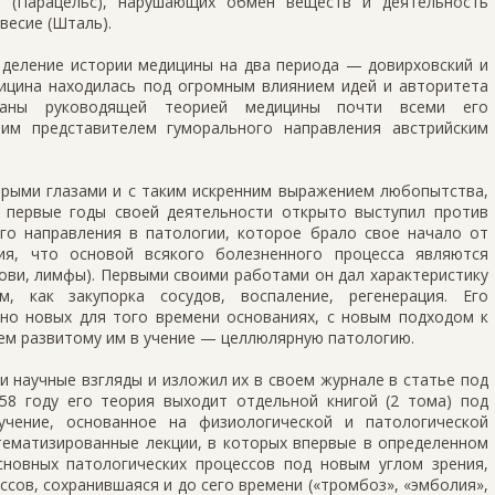
е (Парацельс), нарушающих обмен веществ и деятельность
весие (Шталь).
деление истории медицины на два периода — довирховский и
дицина находилась под огромным влиянием идей и авторитета
наны руководящей теорией медицины почти всеми его
им представителем гуморального направления австрийским
брыми глазами и с таким искренним выражением любопытства,
 первые годы своей деятельности открыто выступил против
го направления в патологии, которое брало свое начало от
ия, что основой всякого болезненного процесса являются
ови, лимфы). Первыми своими работами он дал характеристику
, как закупорка сосудов, воспаление, регенерация. Его
но новых для того времени основаниях, с новым подходом к
ем развитому им в учение — целлюлярную патологию.
 научные взгляды и изложил их в своем журнале в статье под
58 году его теория выходит отдельной книгой (2 тома) под
учение, основанное на физиологической и патологической
стематизированные лекции, в которых впервые в определенном
сновных патологических процессов под новым углом зрения,
ссов, сохранившаяся и до сего времени («тромбоз», «эмболия»,