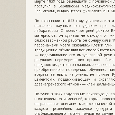
марте 1839 года семнадцати с половиной 
поступил в Берлинский медико-хирургиче
Гельмгольц, выдающегося физиолога И.П. М
По окончании в 1843 году университета и
назначили научным сотрудником при кл
лаборатории. С первых же дней доктор Ви
материалов, он сутками не отходил от ми
самоотверженной работы он обнаружил в 184
персонажами мозга оказались клетки глии.
традиционно объясняли все способности моз
— подслушивание его импульсивной речи 
регуляция периферических органов. Гли
предположил, что это глиальные клетки, а 
приобретенного поведения, обучения, па
всерьез ее никто из ученых не принял. 
цементом», поддерживающим и скрепля
древнегреческого «глион» — клей. Дальнейш
Получив в 1847 году звание приват-доцента
выяснением тех изменений, которые происхо
несравненные описания микроскопической 
каждом грязнейшем закоулке двадцати 
опубликовавшего тысячу трудов на самые 