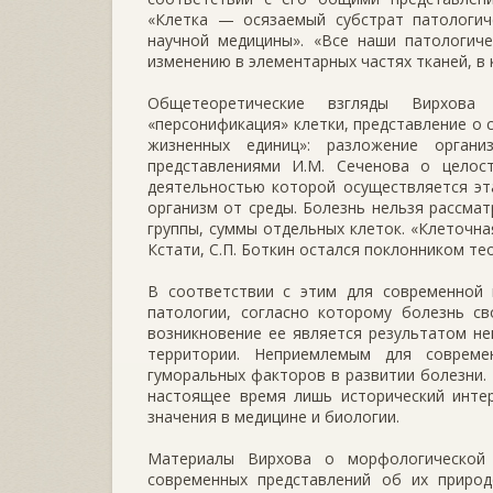
«Клетка — осязаемый субстрат патологич
научной медицины». «Все наши патологиче
изменению в элементарных частях тканей, в 
Общетеоретические взгляды Вирхова 
«персонификация» клетки, представление о 
жизненных единиц»: разложение органи
представлениями И.М. Сеченова о целос
деятельностью которой осуществляется эт
организм от среды. Болезнь нельзя рассма
группы, суммы отдельных клеток. «Клеточна
Кстати, С.П. Боткин остался поклонником те
В соответствии с этим для современной 
патологии, согласно которому болезнь с
возникновение ее является результатом не
территории. Неприемлемым для совреме
гуморальных факторов в развитии болезни.
настоящее время лишь исторический интер
значения в медицине и биологии.
Материалы Вирхова о морфологической
современных представлений об их приро