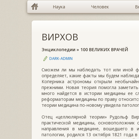
Наука
Человек
В
ВИРХОВ
Энциклопедии
»
100 ВЕЛИКИХ ВРАЧЕЙ
DARK-ADMIN
Сможем ли мы наблюдать тот или иной фак
определяет, какие факты мы будем наблюда
Коперника астрономы открыли необычайн
прежними. Новая теория помогла заметить 
много найдется в истории медицины ее сл
реформаторам медицины по праву относится
теории медицина по-новому увидела патолог
Отец «целлюлярной теории» Рудольф Вирх
практической медицины, основоположник с
направления в медицине, вошедшего в 
патологии, родился 13 октября 1821 года в