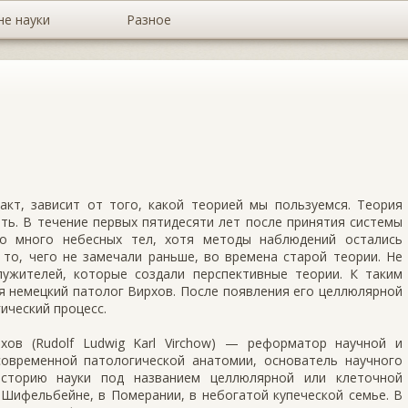
не науки
Разное
т, зависит от того, какой теорией мы пользуемся. Теория
ть. В течение первых пятидесяти лет после принятия системы
о много небесных тел, хотя методы наблюдений остались
то, чего не замечали раньше, во времена старой теории. Не
ужителей, которые создали перспективные теории. К таким
 немецкий патолог Вирхов. После появления его целлюлярной
ический процесс.
ов (Rudolf Ludwig Karl Virchow) — реформатор научной и
овременной патологической анатомии, основатель научного
историю науки под названием целлюлярной или клеточной
 Шифельбейне, в Померании, в небогатой купеческой семье. В