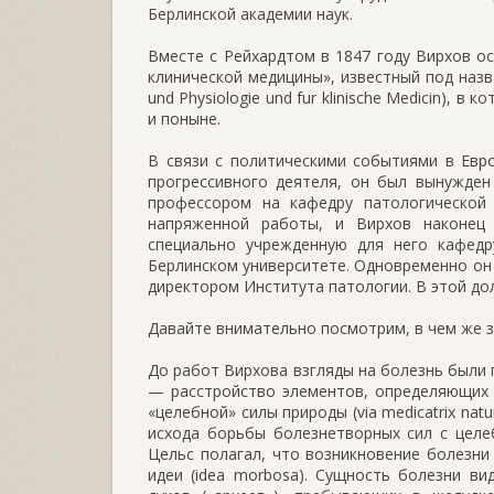
Берлинской академии наук.
Вместе с Рейхардтом в 1847 году Вирхов о
клинической медицины», известный под назва
und Physiologie und fur klinische Medicin), 
и поныне.
В связи с политическими событиями в Евро
прогрессивного деятеля, он был вынужден
профессором на кафедру патологической 
напряженной работы, и Вирхов наконец
специально учрежденную для него кафедр
Берлинском университете. Одновременно он 
директором Института патологии. В этой до
Давайте внимательно посмотрим, в чем же з
До работ Вирхова взгляды на болезнь были
— расстройство элементов, определяющих 
«целебной» силы природы (via medicatrix nat
исхода борьбы болезнетворных сил с целе
Цельс полагал, что возникновение болезни
идеи (idea morbosa). Сущность болезни в