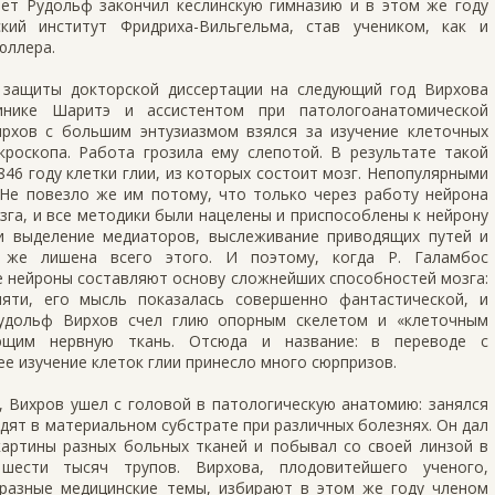
лет Рудольф закончил кеслинскую гимназию и в этом же году
ский институт Фридриха-Вильгельма, став учеником, как и
юллера.
 защиты докторской диссертации на следующий год Вирхова
инике Шаритэ и ассистентом при патологоанатомической
рхов с большим энтузиазмом взялся за изучение клеточных
кроскопа. Работа грозила ему слепотой. В результате такой
6 году клетки глии, из которых состоит мозг. Непопулярными
 Не повезло же им потому, что только через работу нейрона
га, и все методики были нацелены и приспособлены к нейрону
и выделение медиаторов, выслеживание приводящих путей и
я же лишена всего этого. И поэтому, когда Р. Галамбос
не нейроны составляют основу сложнейших способностей мозга:
мяти, его мысль показалась совершенно фантастической, и
Рудольф Вирхов счел глию опорным скелетом и «клеточным
ющим нервную ткань. Отсюда и название: в переводе с
ее изучение клеток глии принесло много сюрпризов.
, Вихров ушел с головой в патологическую анатомию: занялся
дят в материальном субстрате при различных болезнях. Он дал
картины разных больных тканей и побывал со своей линзой в
шести тысяч трупов. Вирхова, плодовитейшего ученого,
разные медицинские темы, избирают в этом же году членом