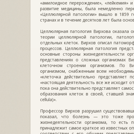
«амилоидное перерождение», «лейкемия» и 
развитие медицины, была немедленно пере
«Целлюлярной патологии» вышло в 1859 го
странах и в течение десятков лет была осн
Целлюлярная патология Вирхова оказала о
теории целлюлярной патологии, патоло
отдельных клеток. Вирхов описал патомор
процессов. Целлюлярная патология предс
основные стороны жизнедеятельности орг
представлениях о сложных организмах В
клеточном строении организмов. По Ви
организмом, снабженным всем необходимы
«клеточка действительно представляет 
«настоящая деятельность все же исходит от 
пока она действительно представляет самос
образования клеток в своей, ставшей знам
cellula)».
Профессор Вирхов разрушил существовавши
показал, что болезнь — это тоже про
жизнедеятельности организма, то есть 
принадлежит самое краткое из известных оп
соответствии с его общими представлени