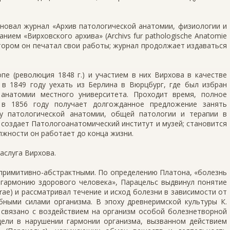
сновал журнал «Архив патологической анатомии, физиологии и
нием «Вирховского архива» (Archivs fur pathologische Anatomie
в котором он печатал свои работы; журнал продолжает издаваться
пе (революция 1848 г.) и участием в них Вирхова в качестве
 в 1849 году уехать из Берлина в Вюрцбург, где был избран
анатомии местного университета. Проходит время, полное
 в 1856 году получает долгожданное предложение занять
у патологической анатомии, общей патологии и терапии в
создает Патологоанатомический институт и музей; становится
лжности он работает до конца жизни.
аслуга Вирхова.
 примитивно-абстрактными. По определению Платона, «болезнь
гармонию здорового человека», Парацельс выдвинул понятие
urae) и рассматривал течение и исход болезни в зависимости от
бными силами организма. В эпоху древнеримской культуры К.
 связано с воздействием на организм особой болезнетворной
идели в нарушении гармонии организма, вызванном действием