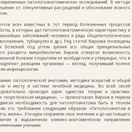
современных патологоанатомических исследований. В методе
ешение от спекулятивных рассуждений и обоснование всякого
гии.
очти всех известных в тот период болезненных процессов
боты, в которых дал патологоанатомическую характеристику и
 важнейших заболеваний человека и ряда общепатологических
 воспаления, туберкулез и др.). Ряд статей Вирхова посвящены
ых болезней под углом зрения его общих принципиальных
ого расцвета микробиологии Вирхов отвергал возможность
онной болезни открытием ее возбудителя и утверждал, что в
надлежит реакциям организма — взгляд, получивший полное
ии инфекциологии.
анию патологической анатомии, методике вскрытий и общей
оли и месту в системе лечебной медицины. Во всей своей
едовательно проводил идею единства теории и практики.
я теоретическая медицина», — провозгласил Вирхов в первом
ыдвигал необходимость для патологоанатома быть в тесном
вав это требование следующим образом: «Патологоанатом в
ть жизнь». Эти идеи сохранили свое значение и до настоящего
итие в выраженном клинико-анатомическом направлении
ременными учеными.