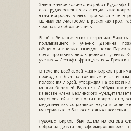
Значительное количество работ Рудольфа 
его трудах освещаются специальные вопрос
этим вопросам у него проявился еще в р
Шлиманом участвовал в раскопках Трои. Ра
черепа и их обозначениям.
В общебиологических воззрениях Вирхова,
примыкавшего к учению Дарвина, поз
общеполитических взглядов после Парижск
ярый противник эволюционного учения. Кс
ученых — Лесгафт, французских — Брока и т.
В течение всей своей жизни Вирхов принима
период он был настойчивым и активным 
положения людей, утверждая на основании
многих болезней. Вместе с Лейбушером из
качестве члена Берлинского муниципалитета
мероприятий (в частности в вопросах водос
медицины как социальной науки и роль м
материального благосостояния населения.
Рудольф Вирхов был одним из основателе
собрания депутатов, сформировавшейся в 