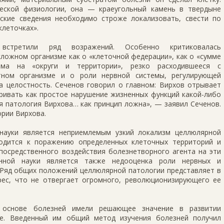
еской физиологии, она — краеугольный камень в твердыне
ские сведения необходимо строже локализовать, свести по
клеточках».
встретили ряд возражений. Особенно критиковалась
сложном организме как о «клеточной федерации», как о «сумме
зма на «округи и территории», резко расходившееся с
тном организме и о роли нервной системы, регулирующей
а целостность. Сеченов говорил о главном: Вирхов отрывает
тривать как простое нарушение жизненных функций какой-либо
я патология Вирхова… как принцип ложна», — заявил Сеченов.
ории Вирхова.
науки является неприемлемым узкий локализм целлюлярной
водится к поражению определенных клеточных территорий и
посредственного воздействия болезнетворного агента на эти
нной науки является также недооценка роли нервных и
 Ряд общих положений целлюлярной патологии представляет в
ес, что не отвергает огромного, революционизирующего ее
 основе болезней имели решающее значение в развитии
де. Введенный им общий метод изучения болезней получил