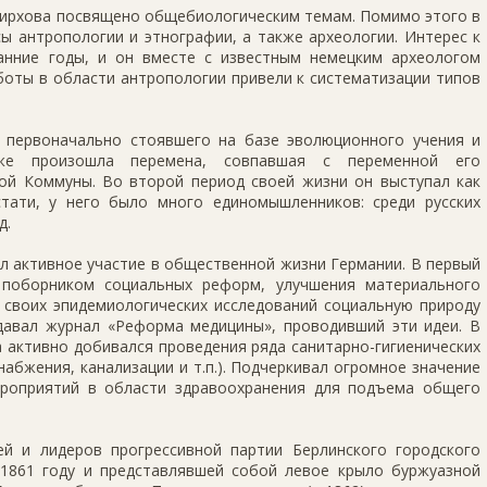
Вирхова посвящено общебиологическим темам. Помимо этого в
ы антропологии и этнографии, а также археологии. Интерес к
анние годы, и он вместе с известным немецким археологом
боты в области антропологии привели к систематизации типов
 первоначально стоявшего на базе эволюционного учения и
же произошла перемена, совпавшая с переменной его
ой Коммуны. Во второй период своей жизни он выступал как
тати, у него было много единомышленников: среди русских
д.
л активное участие в общественной жизни Германии. В первый
поборником социальных реформ, улучшения материального
 своих эпидемиологических исследований социальную природу
давал журнал «Реформа медицины», проводивший эти идеи. В
 активно добивался проведения ряда санитарно-гигиенических
набжения, канализации и т.п.). Подчеркивал огромное значение
ероприятий в области здравоохранения для подъема общего
й и лидеров прогрессивной партии Берлинского городского
1861 году и представлявшей собой левое крыло буржуазной