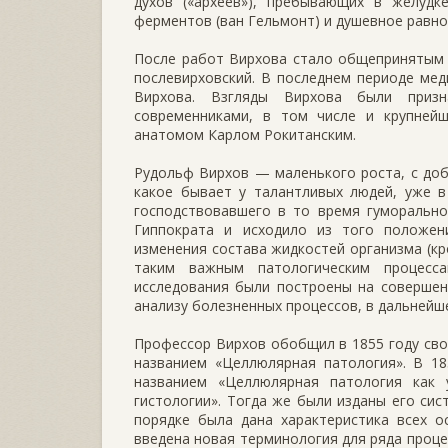
духов («археев»), пребывающих в желудк
ферментов (ван Гельмонт) и душевное равно
После работ Вирхова стало общепринятым 
послевирховский. В последнем периоде ме
Вирхова. Взгляды Вирхова были приз
современниками, в том числе и крупнейш
анатомом Карлом Рокитанским.
Рудольф Вирхов — маленького роста, с до
какое бывает у талантливых людей, уже в
господствовавшего в то время гуморально
Гиппократа и исходило из того положен
изменения состава жидкостей организма (кр
таким важным патологическим процессам
исследования были построены на совершен
анализу болезненных процессов, в дальнейш
Профессор Вирхов обобщил в 1855 году свои
названием «Целлюлярная патология». В 18
названием «Целлюлярная патология как 
гистологии». Тогда же были изданы его си
порядке была дана характеристика всех о
введена новая терминология для ряда проце