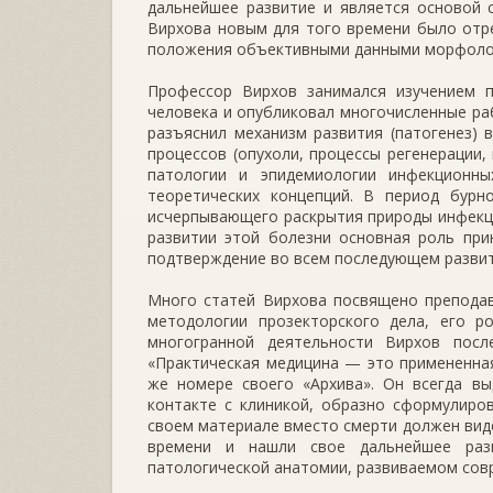
дальнейшее развитие и является основой 
Вирхова новым для того времени было отр
положения объективными данными морфоло
Профессор Вирхов занимался изучением п
человека и опубликовал многочисленные ра
разъяснил механизм развития (патогенез)
процессов (опухоли, процессы регенерации,
патологии и эпидемиологии инфекционн
теоретических концепций. В период бурн
исчерпывающего раскрытия природы инфекци
развитии этой болезни основная роль при
подтверждение во всем последующем развит
Много статей Вирхова посвящено преподав
методологии прозекторского дела, его р
многогранной деятельности Вирхов посл
«Практическая медицина — это примененна
же номере своего «Архива». Он всегда в
контакте с клиникой, образно сформулиро
своем материале вместо смерти должен виде
времени и нашли свое дальнейшее разв
патологической анатомии, развиваемом сов