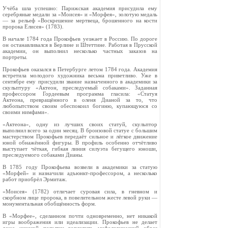
Учёба шла успешно: Парижская академия присудила ему
серебряные медали за «Моисея» и «Морфея», золотую медаль
— за рельеф «Воскрешение мертвеца, брошенного на кости
пророка Елисея» (1783).
В начале 1784 года Прокофьев уезжает в Россию. По дороге
он останавливался в Берлине и Штеттине. Работая в Прусской
академии, он выполнил несколько частных заказов на
портреты.
Прокофьев оказался в Петербурге летом 1784 года. Академия
встретила молодого художника весьма приветливо. Уже в
сентябре ему присудили звание назначенного в академики за
скульптуру «Актеон, преследуемый собаками». Заданная
профессором Гордеевым программа гласила: «Статуя
Актеона, превращённого в оленя Дианой за то, что
любопытством своим обеспокоил богиню, купающуюся со
своими нимфами».
«Актеона», одну из лучших своих статуй, скульптор
выполнил всего за один месяц. В бронзовой статуе с большим
мастерством Прокофьев передаёт сильное и лёгкое движение
юной обнажённой фигуры. В профиль особенно отчётливо
выступает чёткая, гибкая линия силуэта бегущего юноши,
преследуемого собаками Дианы.
В 1785 году Прокофьева возвели в академики за статую
«Морфей» и назначили адъюнкт-профессором, а несколько
работ приобрёл Эрмитаж.
«Моисея» (1782) отличает суровая сила, в гневном и
скорбном лице пророка, в повелительном жесте левой руки —
монументальная обобщённость форм.
В «Морфее», сделанном почти одновременно, нет никакой
игры воображения или идеализации. Прокофьев не делает