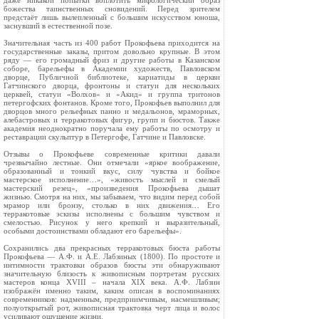
даже никакой попытки воплотить мифологический образ
божества таинственных сновидений. Перед зрителем
предстаёт лишь вылепленный с большим искусством юноша,
заснувший в естественной позе.
Значительная часть из 400 работ Прокофьева приходится на
государственные заказы, притом довольно крупные. В этом
ряду — его громадный фриз и другие работы в Казанском
соборе, барельефы в Академии художеств, Павловском
дворце, Публичной библиотеке, кариатиды в церкви
Гатчинского дворца, фронтоны и статуи для нескольких
церквей, статуи «Волхов» и «Акид» и группа тритонов
петергофских фонтанов. Кроме того, Прокофьев выполнил для
дворцов много рельефных панно и медальонов, мраморных,
алебастровых и терракотовых фигур, групп и бюстов. Также
академия неоднократно поручала ему работы по осмотру и
реставрации скульптур в Петергофе, Гатчине и Павловске.
Отзывы о Прокофьеве современные критики давали
чрезвычайно лестные. Они отмечали «яркое воображение,
образованный и тонкий вкус, силу чувства и бойкое
мастерское исполнение…», «живость мыслей и смелый
мастерский резец», «произведения Прокофьева дышат
жизнью. Смотря на них, мы забываем, что видим перед собой
мрамор или бронзу, столько в них движения… Его
терракотовые эскизы исполнены с большим чувством и
смелостью. Рисунок у него крепкий и выразительный,
особыми достоинствами обладают его барельефы».
Сохранились два прекрасных терракотовых бюста работы
Прокофьева — А.Ф. и А.Е. Лабзиных (1800). По простоте и
интимности трактовки образов бюсты эти обнаруживают
значительную близость к живописным портретам русских
мастеров конца XVIII – начала XIX века. А.Ф. Лабзин
изображён именно таким, каким описан в воспоминаниях
современников: надменным, предприимчивым, насмешливым;
полуоткрытый рот, живописная трактовка черт лица и волос
усиливают ощущение жизни.