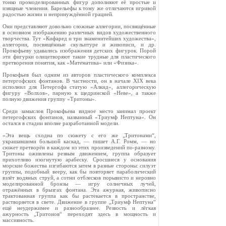
тонко промоделированных фигур дополняют её простые и
изящные членения. Барельефы к тому же отличаются игривой
радостью жизни и непринуждённой грацией.
Они представляют довольно сложные аллегории, посвящённые
в основном изображению различных видов художественного
творчества. Тут «Кифаред и три знаменитейших художества»,
аллегории, посвящённые скульптуре и живописи, и др.
Прокофьеву удавались изображения детских фигурок. Порой
эти фигурки олицетворяют такие трудные для пластического
претворения понятия, как «Математика» или «Физика».
Прокофьев был одним из авторов пластического комплекса
петергофских фонтанов. В частности, он в начале XIX века
исполнил для Петергофа статую «Алкид», аллегорическую
фигуру «Волхов», парную к щедринской «Неве», а также
полную движения группу «Тритоны».
Среди замыслов Прокофьева видное место занимал проект
петергофских фонтанов, названный «Триумф Нептуна». Он
остался в стадии вполне разработанной модели.
«Эта вещь сходна по сюжету с его же „Тритонами“,
украшавшими большой каскад, — пишет А.Г. Ромм, — но
сюжет претворён в каждом из этих произведений по-разному.
Тритоны оживлены резвым движением, группа образует
прихотливо изогнутую арабеску. Сросшиеся у основания
морские божества изгибаются затем в разные стороны: силуэт
группы, подобный вееру, как бы повторяет параболический
взлёт водяных струй, а сотни отблесков порывисто и неровно
моделированной бронзы — игру солнечных лучей,
отражённых в брызгах фонтана. Эта ажурная, живописно
трактованная группа как бы растекается в пространстве,
растворяется в свете. Движение в группе „Триумф Нептуна“
ещё неудержимее и разнообразнее. Резвость и лёгкая
ажурность „Тритонов“ переходят здесь в мощность и
массивность.