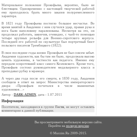
Материальное положение Прокофьева, вероятно, было не
блестящим. Одновременно с настоящей творческой работой
ему приходилось брать много заказов полуремесленного
характера.
В 1821 году Прокофьева постигло большое несчастье. Во
время занятий в Академии с ним случился удар, правая рука и
нога были наполовину парализованы. Несмотря на это, он
продолжал работать, закончив, очевидно, с чьей-то помощью
четыре крупных рельефа для Военно-сиротского корпуса.
Последней его работой по скульптуре был портретный бюст
польского писателя Трембицкого (1822).
В свои последние годы жизни Прокофьев не был совсем забыт.
Академия художеств, как бы там ни было, продолжала высоко
ценить художника, в частности как педагога. Именно ему
передали осиротевший класс самого Козловского. Кроме того,
Прокофьев состоял руководителем медальерного класса и
преподавал рубку в мраморе.
А через два года после его смерти, в 1830 году, Академия
сообщила в ответ на запрос Министерства императорского
двора: «Прокофьев почитался в числе знаменитых
художников…»
Автор -
DARK-ADMIN
, дата - 1.07.2011
Информация
Посетители, находящиеся в группе
Гости
, не могут оставлять
комментарии к данной публикации.
Вы просматриваете мобильную версию сайта.
Перейти на
полную версию
© Murzim.Ru 2009-2015.