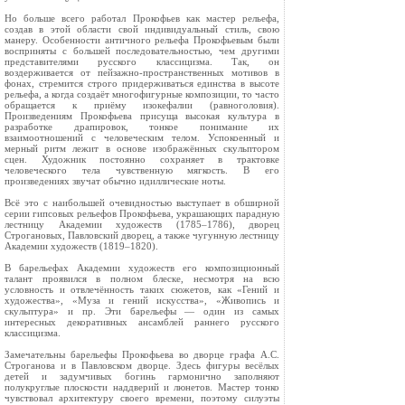
Но больше всего работал Прокофьев как мастер рельефа,
создав в этой области свой индивидуальный стиль, свою
манеру. Особенности античного рельефа Прокофьевым были
восприняты с большей последовательностью, чем другими
представителями русского классицизма. Так, он
воздерживается от пейзажно-пространственных мотивов в
фонах, стремится строго придерживаться единства в высоте
рельефа, а когда создаёт многофигурные композиции, то часто
обращается к приёму изокефалии (равноголовия).
Произведениям Прокофьева присуща высокая культура в
разработке драпировок, тонкое понимание их
взаимоотношений с человеческим телом. Успокоенный и
мерный ритм лежит в основе изображённых скульптором
сцен. Художник постоянно сохраняет в трактовке
человеческого тела чувственную мягкость. В его
произведениях звучат обычно идиллические ноты.
Всё это с наибольшей очевидностью выступает в обширной
серии гипсовых рельефов Прокофьева, украшающих парадную
лестницу Академии художеств (1785–1786), дворец
Строгановых, Павловский дворец, а также чугунную лестницу
Академии художеств (1819–1820).
В барельефах Академии художеств его композиционный
талант проявился в полном блеске, несмотря на всю
условность и отвлечённость таких сюжетов, как «Гений и
художества», «Муза и гений искусства», «Живопись и
скульптура» и пр. Эти барельефы — один из самых
интересных декоративных ансамблей раннего русского
классицизма.
Замечательны барельефы Прокофьева во дворце графа А.С.
Строганова и в Павловском дворце. Здесь фигуры весёлых
детей и задумчивых богинь гармонично заполняют
полукруглые плоскости наддверий и люнетов. Мастер тонко
чувствовал архитектуру своего времени, поэтому силуэты