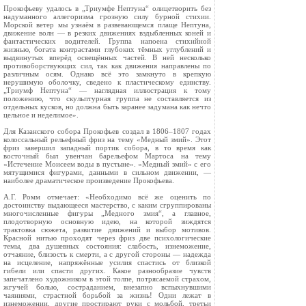
Прокофьеву удалось в „Триумфе Нептуна“ олицетворить без
надуманного аллегоризма грозную силу бурной стихии.
Морской ветер мы узнаём в развевающемся плаще Нептуна,
движение волн — в резких движениях вздыбленных коней и
фантастических водителей. Группа напоена стихийной
жизнью, богата контрастами глубоких тёмных углублений и
выдвинутых вперёд освещённых частей. В ней несколько
противоборствующих сил, так как движения направлены по
различным осям. Однако всё это замкнуто в крепкую
нерушимую оболочку, сведено к пластическому единству.
„Триумф Нептуна“ — наглядная иллюстрация к тому
положению, что скульптурная группа не составляется из
отдельных кусков, но должна быть заранее задумана как нечто
цельное и неделимое».
Для Казанского собора Прокофьев создал в 1806–1807 годах
колоссальный рельефный фриз на тему «Медный змий». Этот
фриз завершил западный портик собора, в то время как
восточный был увенчан барельефом Мартоса на тему
«Истечение Моисеем воды в пустыне». «Медный змий» с его
мятущимися фигурами, данными в сильном движении, —
наиболее драматическое произведение Прокофьева.
А.Г. Ромм отмечает: «Необходимо всё же оценить по
достоинству выдающееся мастерство, с каким сгруппированы
многочисленные фигуры „Медного змия“, а главное,
плодотворную основную идею, на которой зиждятся
трактовка сюжета, развитие движений и выбор мотивов.
Красной нитью проходят через фриз две психологические
темы, два душевных состояния: слабость, изнеможение,
отчаяние, близость к смерти, а с другой стороны — надежда
на исцеление, напряжённые усилия спастись от близкой
гибели или спасти других. Какое разнообразие чувств
запечатлено художником в этой толпе, потрясаемой страхом,
жгучей болью, состраданием, внезапно вспыхнувшими
чаяниями, страстной борьбой за жизнь! Одни лежат в
изнеможении, другие простирают руки с мольбой, третьи