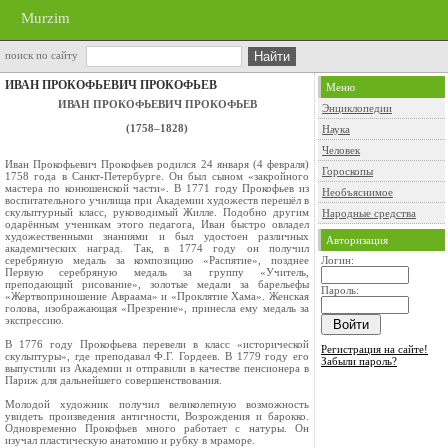
Murzim
поиск по сайту
ИВАН ПРОКОФЬЕВИЧ ПРОКОФЬЕВ
Меню
ИВАН ПРОКОФЬЕВИЧ ПРОКОФЬЕВ
Энциклопедии
(1758–1828)
Наука
Человек
Иван Прокофьевич Прокофьев родился 24 января (4 февраля)
Гороскопы
1758 года в Санкт-Петербурге. Он был сыном «закройного
мастера по конюшенской части». В 1771 году Прокофьев из
Необъяснимое
воспитательного училища при Академии художеств перешёл в
скульптурный класс, руководимый Жилле. Подобно другим
Народные средства
одарённым ученикам этого педагога, Иван быстро овладел
художественными знаниями и был удостоен различных
Авторизация
академических наград. Так, в 1774 году он получил
серебряную медаль за композицию «Распятие», позднее
Логин:
Первую серебряную медаль за группу «Учитель,
преподающий рисование», золотые медали за барельефы
Пароль:
«Жертвоприношение Авраама» и «Проклятие Хама». Женская
голова, изображающая «Презрение», принесла ему медаль за
экспрессию.
В 1776 году Прокофьева перевели в класс «исторической
Регистрация на сайте!
скульптуры», где преподавал Ф.Г. Гордеев. В 1779 году его
Забыли пароль?
выпустили из Академии и отправили в качестве пенсионера в
Париж для дальнейшего совершенствования.
Молодой художник получил великолепную возможность
увидеть произведения античности, Возрождения и барокко.
Одновременно Прокофьев много работает с натуры. Он
изучал пластическую анатомию и рубку в мраморе.