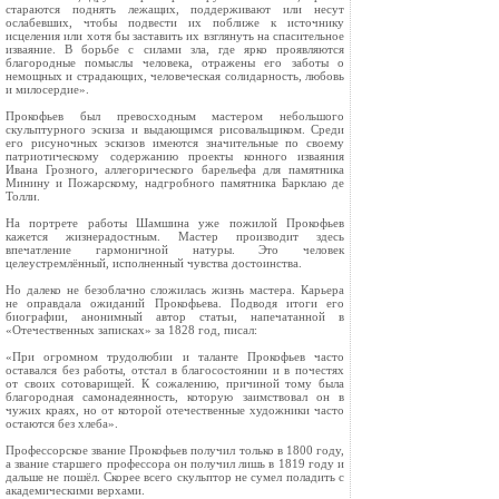
стараются поднять лежащих, поддерживают или несут
ослабевших, чтобы подвести их поближе к источнику
исцеления или хотя бы заставить их взглянуть на спасительное
изваяние. В борьбе с силами зла, где ярко проявляются
благородные помыслы человека, отражены его заботы о
немощных и страдающих, человеческая солидарность, любовь
и милосердие».
Прокофьев был превосходным мастером небольшого
скульптурного эскиза и выдающимся рисовальщиком. Среди
его рисуночных эскизов имеются значительные по своему
патриотическому содержанию проекты конного изваяния
Ивана Грозного, аллегорического барельефа для памятника
Минину и Пожарскому, надгробного памятника Барклаю де
Толли.
На портрете работы Шамшина уже пожилой Прокофьев
кажется жизнерадостным. Мастер производит здесь
впечатление гармоничной натуры. Это человек
целеустремлённый, исполненный чувства достоинства.
Но далеко не безоблачно сложилась жизнь мастера. Карьера
не оправдала ожиданий Прокофьева. Подводя итоги его
биографии, анонимный автор статьи, напечатанной в
«Отечественных записках» за 1828 год, писал:
«При огромном трудолюбии и таланте Прокофьев часто
оставался без работы, отстал в благосостоянии и в почестях
от своих сотоварищей. К сожалению, причиной тому была
благородная самонадеянность, которую заимствовал он в
чужих краях, но от которой отечественные художники часто
остаются без хлеба».
Профессорское звание Прокофьев получил только в 1800 году,
а звание старшего профессора он получил лишь в 1819 году и
дальше не пошёл. Скорее всего скульптор не сумел поладить с
академическими верхами.