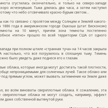
мнота сгустилась окончательно, и только на северо-западе
скоро исчезнувшая. Тьма длилась два часа, а затем наступил
 потому что небо отсвечивало красно-бурым светом…
 как-то связано с пролётом между Солнцем и Землёй какого-
а 1886 года в американском городе Ошкоша (штат Висконсин)
темноты на 10 минут, причём зона темноты постепенно
добное «пятно» прошло по всей территории США от одного
 запада при полном штиле «странная туча» на 14 часов закрыла
 настолько, что всё погрузилось в сплошную тьму. Темень
ожно было увидеть даже поднеся его к глазам.
ые облака, которые иногда могут достигать такой плотности,
обще непроницаемыми для солнечных лучей. Такое облако или
у под прямым углом, может вызвать затемнение на Земле даже
, во всём виноваты сверхплотные облака. К сожалению, эта
 сверхплотные облака не могут создать, например, эффект
ели даже собственной вытянутой руки.