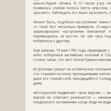
красно-бурые облака. В 10 часов утра те
появилась слабая полоса света, впрочем, 
«рассвет». Наблюдать его было жутковато,
Может быть, подобное наступление темноты
то тела? Вот несколько примеров. 19 март
зафиксировано наступление внезапной 
перемещалась на восток. За три часа по
побережья к другому.
Ещё раньше, 19 мая 1780 года, пришедшая с
небо побережья английских колоний в США
стояла такая, что лист белой бумаги невозм
Астрономы грешат на космические газопылев
что становятся плохо проницаемыми или во
даже его тонкий слой, находящийся к Солнц
днём.
Метеорологи выдвигают свою версию — мол
версия не отвечает реальности — никакие
лондонского затемнения, когда люди не вид