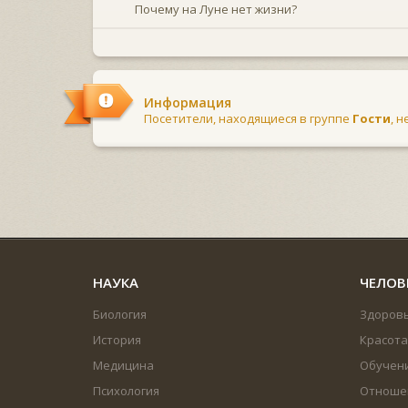
Почему на Луне нет жизни?
Информация
Посетители, находящиеся в группе
Гости
, 
НАУКА
ЧЕЛОВ
Биология
Здоров
История
Красота
Медицина
Обучен
Психология
Отноше