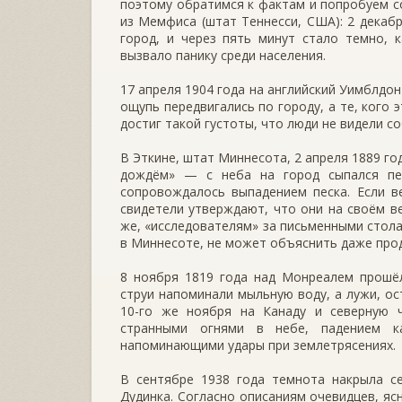
поэтому обратимся к фактам и попробуем с
из Мемфиса (штат Теннесси, США): 2 декабр
город, и через пять минут стало темно, 
вызвало панику среди населения.
17 апреля 1904 года на английский Уимблдо
ощупь передвигались по городу, а те, кого 
достиг такой густоты, что люди не видели с
В Эткине, штат Миннесота, 2 апреля 1889 г
дождём» — с неба на город сыпался пес
сопровождалось выпадением песка. Если ве
свидетели утверждают, что они на своём в
же, «исследователям» за письменными столам
в Миннесоте, не может объяснить даже прод
8 ноября 1819 года над Монреалем прошёл
струи напоминали мыльную воду, а лужи, ос
10-го же ноября на Канаду и северную 
странными огнями в небе, падением к
напоминающими удары при землетрясениях.
В сентябре 1938 года темнота накрыла се
Дудинка. Согласно описаниям очевидцев, яс