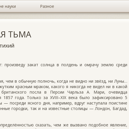
не науки
Разное
Я ТЬМА
СТИХИЙ
г: произведу закат солнца в полдень и омрачу землю среди
я, чем в обычную полночь, когда не видно ни звёзд, ни Луны…
утким красным мраком, какого я никогда не видел ни в какой
 британского посла в Персии Чарльза А. Мари, очевидца
 1857 года. Только за XVIII–XIX века было зафиксировано 5
 — посреди ясного дня, например, вдруг наступала поистине
нные городки, так и на известные столицы — Лондон, Багдад,
определённостью сказать, чем же вызвано подобное явление,