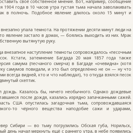
оставить своё собственное мнение. Вот, например, сообщение
я 1904 года в 10 часов утра густая тьма начала заволакивать
как в полночь. Подобное явление длилось около 15 минут и
н внезапно упала темнота. На протяжении десяти минут люди на
это явление застало в домах, — боялись выходить из них. Мрак
обственную вытянутую руку.
ода внезапное наступление темноты сопровождалось «песочным
ок. Кстати, затемнение Багдада 20 мая 1857 года также
рсия самума (песчаного смерча) в Багдаде «очевидна» (хотя
еку самумов повидали, и это был определённо не он — ну что
и всегда видней, кто и что наблюдал), то откуда взялся песок
винутый скептик.
 дождь. Казалось бы, ничего необычного. Однако дождевые
тавшиеся после дождя, казались изрядно запачканными сажей.
часть США опустилась загадочная тьма, сопровождавшаяся
акого-то чёрного вещества наподобие сажи и ударами,
вер Сибири — во тьму погрузились Обская губа, Норильск,
ный день начал меркнуть ещё с раннего утра, в небе появились