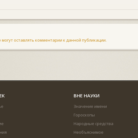
не могут оставлять комментарии к данной публикации.
ЕК
ВНЕ НАУКИ
ье
Значение имени
Гороскопы
ие
Народные средства
ния
Необъяснимое