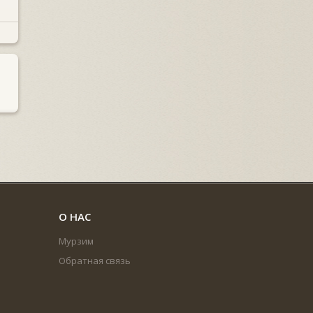
О НАС
Мурзим
Обратная связь