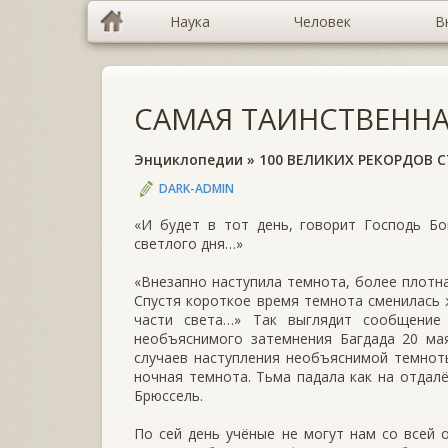
Наука
Человек
В
САМАЯ ТАИНСТВЕННА
Энциклопедии
»
100 ВЕЛИКИХ РЕКОРДОВ 
DARK-ADMIN
«И будет в тот день, говорит Господь Бо
светлого дня…»
«Внезапно наступила темнота, более плотна
Спустя короткое время темнота сменилась ж
части света…» Так выглядит сообщение
необъяснимого затемнения Багдада 20 мая
случаев наступления необъяснимой темноты
ночная темнота. Тьма падала как на отдалё
Брюссель.
По сей день учёные не могут нам со всей 