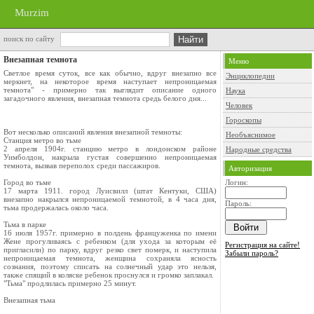
Murzim
поиск по сайту
Внезапная темнота
Меню
Светлое время суток, все как обычно, вдруг внезапно все
Энциклопедии
меркнет, на некоторое время наступает непроницаемая
темнота" - примерно так выглядит описание одного
Наука
загадочного явления, внезапная темнота средь белого дня...
Человек
Гороскопы
Вот несколько описаний явления внезапной темноты:
Необъяснимое
Станция метро во тьме
2 апреля 1904г. станцию метро в лондонском районе
Народные средства
Уимболдон, накрыла густая совершенно непроницаемая
темнота, вызвав переполох среди пассажиров.
Авторизация
Город во тьме
Логин:
17 марта 1911. город Луисвилл (штат Кентуки, США)
внезапно накрылся непроницаемой темнотой, в 4 часа дня,
Пароль:
тьма продержалась около часа.
Тьма в парке
16 июля 1957г. примерно в полдень француженка по имени
Жене прогуливаясь с ребенком (для ухода за которым её
Регистрация на сайте!
пригласили) по парку, вдруг резко свет померк, и наступила
Забыли пароль?
непроницаемая темнота, женщина сохраняла ясность
сознания, поэтому списать на солнечный удар это нельзя,
также спящий в коляске ребенок проснулся и громко заплакал.
"Тьма" продлилась примерно 25 минут.
Внезапная тьма