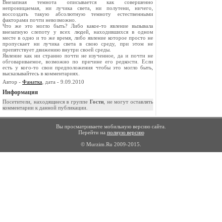
Внезапная темнота описывается как совершенно
непроницаемая, ни лучика света, ни полутени, ничего,
воссоздать такую абсолютную темноту естественными
факторами почти невозможно.
Что же это могло быть? Либо какое-то явление вызывала
внезапную слепоту у всех людей, находившихся в одном
месте в одно и то же время, либо явление которое просто не
пропускает ни лучика света в свою среду, при этом не
препятствует движению внутри своей среды.
Явление как ни странно почти не изученное, да и почти не
обговариваемое, возможно по причине его редкости. Если
есть у кого-то свои предположения чтобы это могло быть,
высказывайтесь в комментариях.
Автор -
Фанатка
, дата - 9.09.2010
Информация
Посетители, находящиеся в группе
Гости
, не могут оставлять
комментарии к данной публикации.
Вы просматриваете мобильную версию сайта.
Перейти на
полную версию
© Murzim.Ru 2009-2015.