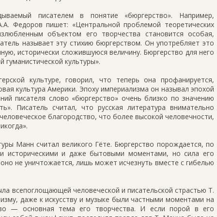
ываемый писателем в понятие «бюргерство». Например,
.А. Федоров пишет: «Центральной проблемой теоретических
злюбленным объектом его творчества становится особая,
сатель называет эту стихию бюргерством. Он употребляет это
чную, исторически сложившуюся величину. Бюргерство для него
й гуманистической культуры».
рской культуре, говорил, что теперь она профанируется,
овая культура Америки. Эпоху империализма он называл эпохой
ений писателя слово «бюргерство» очень близко по значению
ть». Писатель считал, что русская литература внимательно
человеческое благородство, что более высокой человечности,
икогда».
уры Манн считал великого Гёте. Бюргерство порождается, по
и историческими и даже бытовыми моментами, но сила его
оно не уничтожается, лишь может исчезнуть вместе с гибелью
ыла всепоглощающей человеческой и писательской страстью Т.
тизму, даже к искусству и музыке были частными моментами на
тво — основная тема его творчества. И если порой в его