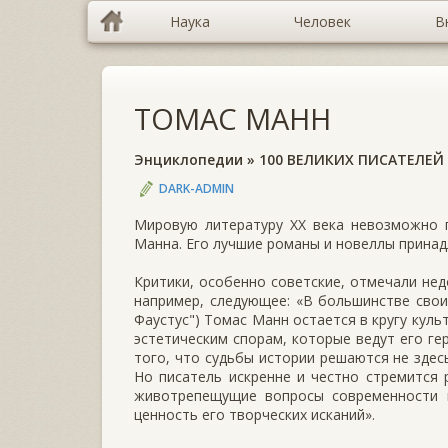
Наука
Человек
В
ТОМАС МАНН
Энциклопедии
»
100 ВЕЛИКИХ ПИСАТЕЛЕЙ
DARK-ADMIN
Мировую литературу XX века невозможно п
Манна. Его лучшие романы и новеллы прина
Критики, особенно советские, отмечали нед
например, следующее: «В большинстве свои
Фаустус") Томас Манн остается в кругу кул
эстетическим спорам, которые ведут его ге
того, что судьбы истории решаются не здесь
Но писатель искренне и честно стремится
животрепещущие вопросы современности и
ценность его творческих исканий».