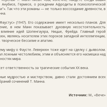
 Анубисе, Гермесе, о рождении Афродиты в психологической
и"». Так что эти романы — не только воссоздание древности, в
нна.
аустус» (1947). Его содержание имеет несколько планов. Для
ение, в нем Манн показывает духовную несостоятельность
 влияние идей Шопенгауэра, Ницше, Фрейда. Главный герой
юн, являясь носителем этих пороков западной интеллигенции,
 творческое бессилие и апатию.
му мифу о Фаусте. Леверкюн тоже идет на сделку с дьяволом.
ал ложным честолюбием, этим и объясняется его насмешка над
ностях мира.
ет ответственность за трагические события XX века.
ые мудростью и мастерством, давно стали достоянием всех
браний сочинений Т. Манна.
Источник:
М., «Вече»