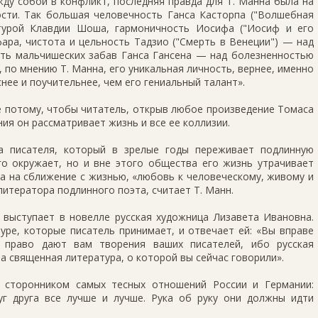
ду собой в конфликт, последняя правда для Т. Манна была на
ости. Так большая человечность Ганса Касторпа ("Волшебная
атурой Клавдии Шоша, гармоничность Иосифа ("Иосиф и его
ра, чистота и цельность Тадзио ("Смерть в Венеции") — над
сть мальчишеских забав Ганса Гансена — над болезненностью
, по мнению Т. Манна, его уникальная личность, вернее, именно
нее и поучительнее, чем его гениальный талант».
е потому, чтобы читатель, открыв любое произведение Томаса
ния он рассматривает жизнь и все ее коллизии.
а писателя, который в зрелые годы переживает подлинную
го окружает, но и вне этого общества его жизнь утрачивает
ра на сближение с жизнью, «любовь к человеческому, живому и
литератора подлинного поэта, считает Т. Манн.
 выступает в новелле русская художница Лизавета Ивановна.
уре, которые писатель принимает, и отвечает ей: «Вы вправе
о право дают вам творения ваших писателей, ибо русская
та священная литература, о которой вы сейчас говорили».
 сторонником самых тесных отношений России и Германии:
г друга все лучше и лучше. Рука об руку они должны идти