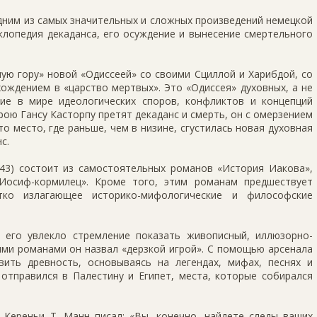
дним из самых значительных и сложных произведений немецкой
клопедия декаданса, его осуждение и вынесение смертельного
ую гору» новой «Одиссеей» со своими Сциллой и Харибдой, со
ождением в «царство мертвых». Это «Одиссея» духовных, а не
вие в мире идеологических споров, конфликтов и концепций
рою Гансу Касторпу претят декаданс и смерть, он с омерзением
о место, где раньше, чем в низине, сгустилась новая духовная
с.
943) состоит из самостоятельных романов «История Иакова»,
Иосиф-кормилец». Кроме того, этим романам предшествует
атко излагающее историко-мифологические и философские
 его увлекло стремление показать живописный, иллюзорно-
ими романами он назвал «дерзкой игрой». С помощью арсенала
ить древность, основываясь на легендах, мифах, песнях и
 отправился в Палестину и Египет, места, которые собирался
 Кереньи Т. Манн писал: «Вы, конечно, найдете следы ваших