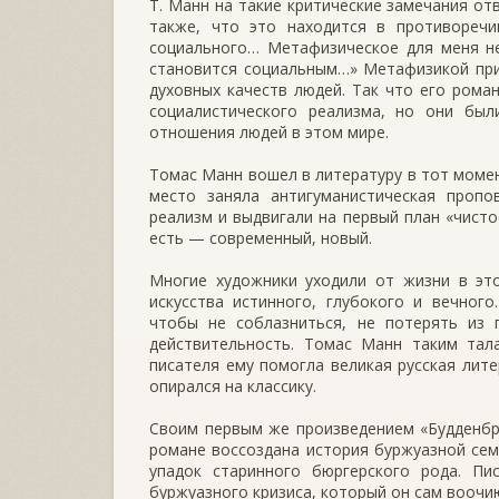
Т. Манн на такие критические замечания от
также, что это находится в противореч
социального… Метафизическое для меня н
становится социальным…» Метафизикой при
духовных качеств людей. Так что его рома
социалистического реализма, но они бы
отношения людей в этом мире.
Томас Манн вошел в литературу в тот момен
место заняла антигуманистическая пропо
реализм и выдвигали на первый план «чист
есть — современный, новый.
Многие художники уходили от жизни в это
искусства истинного, глубокого и вечног
чтобы не соблазниться, не потерять из 
действительность. Томас Манн таким тал
писателя ему помогла великая русская лите
опирался на классику.
Своим первым же произведением «Будденбро
романе воссоздана история буржуазной се
упадок старинного бюргерского рода. Пи
буржуазного кризиса, который он сам воочи