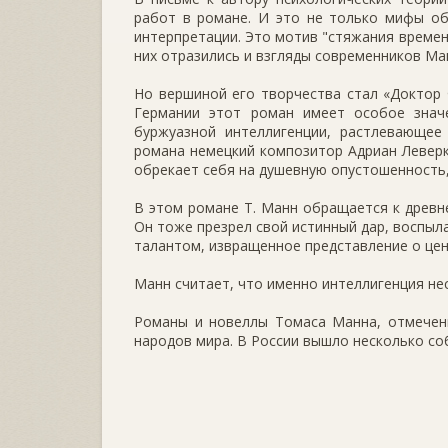
работ в романе. И это не только мифы об
интерпретации. Это мотив "стяжания времен
них отразились и взгляды современников Ма
Но вершиной его творчества стал «Доктор Ф
Германии этот роман имеет особое знач
буржуазной интеллигенции, растлевающее
романа немецкий композитор Адриан Леверк
обрекает себя на душевную опустошенность,
В этом романе Т. Манн обращается к древне
Он тоже презрел свой истинный дар, воспыл
талантом, извращенное представление о цен
Манн считает, что именно интеллигенция нес
Романы и новеллы Томаса Манна, отмеченн
народов мира. В России вышло несколько со