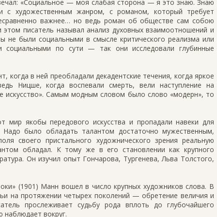
вечал: «Социальное — моя слабая сторона — я это знаю. Знаю
ии с художественным жанром, с романом, который требует
есравненно важнее… но ведь роман об обществе сам собою
 этом писатель называл анализ духовных взаимоотношений и
ны не были социальными в смысле критического реализма или
ли социальными по сути — так они исследовали глубинные
т, когда в ней преобладали декадентские течения, когда яркое
ведь Ницше, когда воспевали смерть, вели наступление на
ое искусство». Самым модным словом было слово «модерн», то
т мир якобы передового искусства и пропадали навеки для
о. Надо было обладать талантом достаточно мужественным,
поля своего пристального художнического зрения реальную
антом обладал. К тому же в его становлении как крупного
ратура. Он изучил опыт Гончарова, Тургенева, Льва Толстого,
ки» (1901) Манн вошел в число крупных художников слова. В
мьи на протяжении четырех поколений — обретение величия и
сатель прослеживает судьбу рода вплоть до глубочайшего
ю наблюдает вокруг.