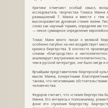
Критики отмечают особый смысл, вклад
исследователь творчества Томаса Манна А
размышлений Т. Манна и вместе с тем и
высокоразвитая духовная стихия жизни. Пи
слово как научный термин, определяя им то
— некое суммарное определение европейско
Томас Манн много писал о великой бюрге
особенно пагубно на нее воздействует масс
кризиса бюргерства. В контексте произвед
словам «благородство» и «интеллигентнос
анализирует внутреннюю интеллигентность, 
чем в русской литературе, «не было нигде и н
Ярчайшим представителем бюргерской культ
мысли Манна, конкретными благоприятным
такова, что негативными обстоятельствами 
человечества.
Федоров считает, что «стихия бюргерства б
Манна. Его интересы к психоанализу, роман
фоне его служения бюргерству. Бюргерс