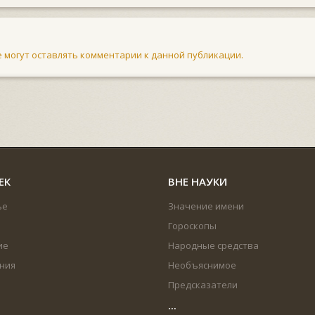
не могут оставлять комментарии к данной публикации.
ЕК
ВНЕ НАУКИ
ье
Значение имени
Гороскопы
ие
Народные средства
ния
Необъяснимое
Предсказатели
...