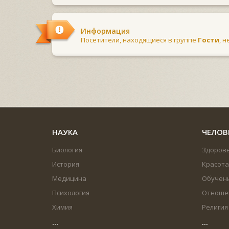
Информация
Посетители, находящиеся в группе
Гости
, 
НАУКА
ЧЕЛОВ
Биология
Здоров
История
Красота
Медицина
Обучен
Психология
Отноше
Химия
Религия
...
...