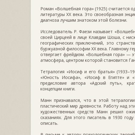
Роман «Волшебная гора» (1925) считается о
литературы XX века. Это своеобразная энци
диагноза лучшим знатоком этой болезни.
Исследователь Р. Фаези называет «Волшебн
своей Цирцеей в лице Клавдии Шоша, с нисх
географических приключений, это странст
буржуазной философии XX века. Главному ге
отвергает фрейдизм. «Волшебная гора» — эт
атмосфера, центром которой становится Ган
Тетралогия «Иосиф и его братья» (1933–1
«Юность Иосифа», «Иосиф в Египте» и «
предисловие автора «Адский путь», кр
концепции книги.
Манн признавался, что в этой тетралогии
пластический мир древности. Работу над эт
художественных средств Манн решил ожив
сказаниях. Для этого писатель в 1930 году
описать.
В письме к автору психологических теорий