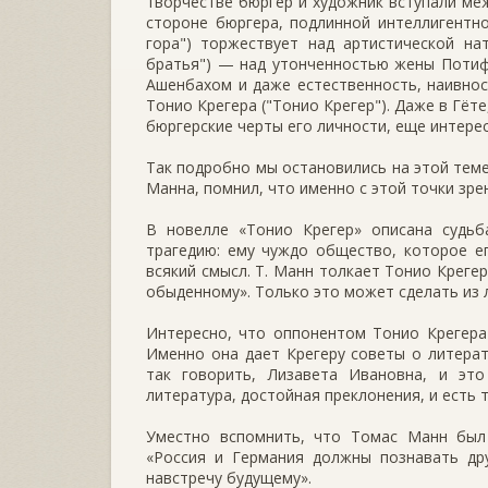
творчестве бюргер и художник вступали меж
стороне бюргера, подлинной интеллигентн
гора") торжествует над артистической н
братья") — над утонченностью жены Потифа
Ашенбахом и даже естественность, наивно
Тонио Крегера ("Тонио Крегер"). Даже в Гёте
бюргерские черты его личности, еще интерес
Так подробно мы остановились на этой тем
Манна, помнил, что именно с этой точки зре
В новелле «Тонио Крегер» описана судьб
трагедию: ему чуждо общество, которое е
всякий смысл. Т. Манн толкает Тонио Креге
обыденному». Только это может сделать из 
Интересно, что оппонентом Тонио Крегера
Именно она дает Крегеру советы о литерат
так говорить, Лизавета Ивановна, и эт
литература, достойная преклонения, и есть 
Уместно вспомнить, что Томас Манн был
«Россия и Германия должны познавать дру
навстречу будущему».