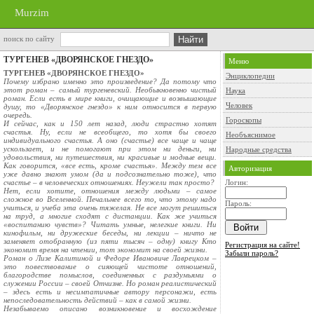
Murzim
поиск по сайту
ТУРГЕНЕВ «ДВОРЯНСКОЕ ГНЕЗДО»
Меню
ТУРГЕНЕВ «ДВОРЯНСКОЕ ГНЕЗДО»
Энциклопедии
Почему избрано именно это произведение? Да потому что
этот роман – самый тургеневский. Необыкновенно чистый
Наука
роман. Если есть в мире книги, очищающие и возвышающие
Человек
душу, то «Дворянское гнездо» к ним относится в первую
очередь.
Гороскопы
И сейчас, как и 150 лет назад, люди страстно хотят
счастья. Ну, если не всеобщего, то хотя бы своего
Необъяснимое
индивидуального счастья. А оно (счастье) все чаще и чаще
ускользает, и не помогают при этом ни деньги, ни
Народные средства
удовольствия, ни путешествия, ни красивые и модные вещи.
Как говорится, «все есть, кроме счастья». Между тем все
Авторизация
уже давно знают умом (да и подсознательно тоже), что
счастье – в человеческих отношениях. Неужели так просто?
Логин:
Нет, если хотите, отношения между людьми – самое
сложное во Вселенной. Печальнее всего то, что этому надо
Пароль:
учиться, и учеба эта очень тяжелая. Не все могут решиться
на труд, а многие сходят с дистанции. Как же учиться
«воспитанию чувств»? Читать умные, нелегкие книги. Ни
кинофильм, ни дружеские беседы, ни лекции – ничто не
заменяет отобранную (из пяти тысяч – одну) книгу Кто
Регистрация на сайте!
экономит время на чтении, тот экономит на своей жизни.
Забыли пароль?
Роман о Лизе Калитиной и Федоре Ивановиче Лаврецком –
это повествование о сияющей чистоте отношений,
благородстве помыслов, соединенных с раздумьями о
служении России – своей Отчизне. Но роман реалистический
– здесь есть и несимпатичные автору персонажи, есть
непоследовательность действий – как в самой жизни.
Незабываемо описано возникновение и восхождение