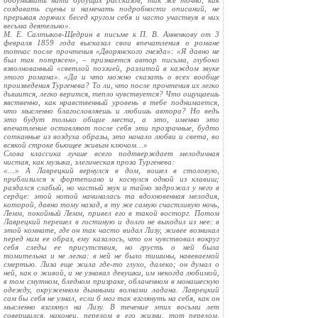
обдумывать нити будущих рассказов, так же точно, как
создавать сцены и намечать подробности описаний, не
прерывая горячих бесед кругом себя и часто участвуя в них
весьма деятельно».
М. Е. Салтыков-Щедрин в письме к П. В. Анненкову от 3
февраля 1859 года высказал свои впечатления о романе
тотчас после прочтения «Дворянского гнезда»: «Я давно не
был так потрясен», – признается автор письма, глубоко
взволнованный «светлой поэзией, разлитой в каждом звуке
этого романа». «Да и что можно сказать о всех вообще
произведения Тургенева? То ли, что после прочтения их легко
дышится, легко верится, тепло чувствуется? Что ощущаешь
явственно, как нравственный уровень в тебе поднимается,
что мысленно благословляешь и любишь автора? Но ведь
это будут только общие места, а это, именно это
впечатление оставляют после себя эти прозрачные, будто
сотканные из воздуха образы, это начало любви и света, во
всякой строке бьющее живым ключом…»
Слова классика лучше всего подтверждает мелодичная
чистая, как музыка, элегическая проза Тургенева:
«…» А Лаврецкий вернулся в дом, вошел в столовую,
приблизился к фортепиано и коснулся одной из клавиш;
раздался слабый, но чистый звук и тайно задрожал у него в
сердце: этой нотой начиналась та вдохновенная мелодия,
которой, давно тому назад, в ту же самую счастливую ночь,
Лемм, покойный Лемм, привел его в такой восторг. Потом
Лаврецкий перешел в гостиную и долго не выходил из нее: в
этой комнате, где он так часто видал Лизу, живее возникал
перед ним ее образ, ему казалось, что он чувствовал вокруг
себя следы ее присутствия, но грусть о ней была
томительна и не легка: в ней не было тишины, навеваемой
смертью. Лиза еще жила где-то глухо, далеко; он думал о
ней, как о живой, и не узнавал девушки, им некогда любимой,
в том смутном, бледном призраке, облаченном в монашескую
одежду, окруженном дымными волнами ладана. Лаврецкий
сам бы себя не узнал, если б мог так взглянуть на себя, как он
мысленно взглянул на Лизу. В течение этих восьми лет
совершился, наконец, перелом в его жизни, тот перелом,