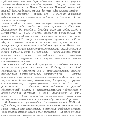
глубочайшего чувства двух одинаково мыслящих существ.
Летняя звездная ночь, усадьба, музыка… Нет, не стоит это
все переписывать за Ивана Сергеевича. И такой печальный,
полный безысходности финал. То, что «Дворянское гнездо» –
шедевр из шедевров – видели все – и русская читающая
публика второй половины века, и Европа, и Америка – Генри
Джеймс, например.
Роман создавался несколько месяцев, начиная с середины
июня 1858 года, когда писатель приехал в Спасское-
Лутовиново, до середины декабря того же года, когда в
Петербурге им были внесены последние исправления. Но
замысел произведения, по собственному признанию Тургенева,
относится к 1856 году. Все это время Тургенев жил в Риме,
где, по словам писателя, застали его первые вести о
намерении правительства освободить крестьян. Вести эти
горячо были встречены соотечественниками, находившимися
тогда в Риме вместе с Тургеневым – устраивались сходки,
произносились речи, обсуждалась идея создания
специального журнала для освещения важнейших сторон
«жизненного вопроса».
Напряженная работа над «Дворянским гнездом» началась
после возвращения писателя на Родину, в спокойной
обстановке, в Спасском. Но и предшествующий период,
насыщенный разнообразными впечатлениями, – частые
переезды в новые места, встречи с многими людьми, беседы с
Черкасским, Боткиным, Анненковым, Герценом, с другими
современниками, олицетворявшими мысль и дух века;
размышления о событиях, происходивших в русской
общественной жизни, о развертывавшейся подготовке к
освобождению крестьян, о роли дворянства в этом
процессе, – был периодом интенсивного накопления
материала и вынашивания основных образов и идей романа.
П. В. Анненков, встречавшийся с Тургеневым весной 1858 года
в Дрездене, так характеризует в своих воспоминаниях этот
этап, весьма знаменательный в истории создания романа:
«Дворянское гнездо» зрело в уме Тургенева… Тургенев обладал
способностью в частых и продолжительных своих переездах