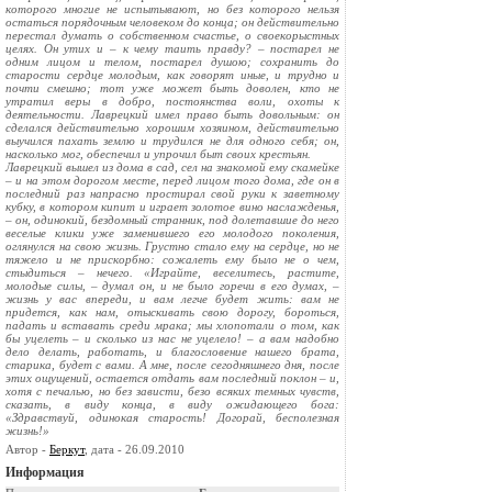
которого многие не испытывают, но без которого нельзя
остаться порядочным человеком до конца; он действительно
перестал думать о собственном счастье, о своекорыстных
целях. Он утих и – к чему таить правду? – постарел не
одним лицом и телом, постарел душою; сохранить до
старости сердце молодым, как говорят иные, и трудно и
почти смешно; тот уже может быть доволен, кто не
утратил веры в добро, постоянства воли, охоты к
деятельности. Лаврецкий имел право быть довольным: он
сделался действительно хорошим хозяином, действительно
выучился пахать землю и трудился не для одного себя; он,
насколько мог, обеспечил и упрочил быт своих крестьян.
Лаврецкий вышел из дома в сад, сел на знакомой ему скамейке
– и на этом дорогом месте, перед лицом того дома, где он в
последний раз напрасно простирал свой руки к заветному
кубку, в котором кипит и играет золотое вино наслажденья,
– он, одинокий, бездомный странник, под долетавшие до него
веселые клики уже заменившего его молодого поколения,
оглянулся на свою жизнь. Грустно стало ему на сердце, но не
тяжело и не прискорбно: сожалеть ему было не о чем,
стыдиться – нечего. «Играйте, веселитесь, растите,
молодые силы, – думал он, и не было горечи в его думах, –
жизнь у вас впереди, и вам легче будет жить: вам не
придется, как нам, отыскивать свою дорогу, бороться,
падать и вставать среди мрака; мы хлопотали о том, как
бы уцелеть – и сколько из нас не уцелело! – а вам надобно
дело делать, работать, и благословение нашего брата,
старика, будет с вами. А мне, после сегодняшнего дня, после
этих ощущений, остается отдать вам последний поклон – и,
хотя с печалью, но без зависти, безо всяких темных чувств,
сказать, в виду конца, в виду ожидающего бога:
«Здравствуй, одинокая старость! Догорай, бесполезная
жизнь!»
Автор -
Беркут
, дата - 26.09.2010
Информация