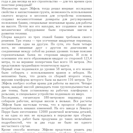
года и два месяца на все строительство — для тех времен срок
поистине рекордный!
Множество задач Эйфель тогда решал впервые: исследовал
свойства и напластования грунта, возможность использования
сжатого воздуха и кессонов для устройства основания,
создавал восьмисоттонные домкраты для регулирования
положения башни, специальные монтажные краны для работы
на высоте. Почти все его находки, все созданное им новое
механическое оборудование были серьезным шагом в
развитии техники.
Сборка каждого из трех этажей башни требовала своего
решения. Три этажа — три усеченные квадратные пирамиды,
поставленные одна на другую. По сути, это были четыре
ноги, не связанные друг с другом по диагоналям и
соединенные между собой на разных уровнях только поясами
горизонтальных балок по сторонам квадрата. И если в
основании эти ноги образовывали квадрат со стороной 123,4
метра, то на вершине поперечник был всего 16 метров. Это
представляло труднейшую техническую задачу.
Первый этаж поднимался до уровня 58 метров, и его можно
было собирать с использованием кранов и лебедок. Но
непонятно было, что делать со сборкой второго этажа,
верхняя платформа которого была на высоте 116 метров. Тут
Эйфель изобрел особые краны для работы на высоте. Четыре
крана, каждый массой двенадцать тонн грузоподъемностью в
две тонны, были установлены на рабочих платформах с
рельсами, и специальное устройство поднимало их вверх.
Последнюю, гигантскую 180-метровую пирамиду уже
собирали рабочие, которые висели в люльках. Все расчеты
Эйфеля были настолько точны, что в процессе сборки не
потребовалось никаких изменений. На его заводе в Левалуа-
Перре было изготовлено 12000 различной величины деталей,
и ни одна из них не нуждалась в переделке при сборке.
Безопасность работ была продумана до таких мельчайших
подробностей, что за два года не было ни одного
несчастного случая.
Кроме способа монтажа Эйфелю предстояло решить ряд