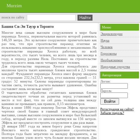
Murzim
поиск по сайту
Башня Си-Эн Тауэр в Торонто
Меню
Многие века самым высоким сооружением в мире была
Энциклопедии
пирамида Хеопса, первоначальная высота которой равнялась
146,59 метра. Это культовое сооружение примечательно как
Наука
раз тем, что при строительстве пирамид египтяне не
Человек
пользовались никакими приспособлениями и механизмами. На
строительстве пирамиды Хеопса работало, по всей
Гороскопы
вероятности, сто тысяч человек, но всего лишь три месяца в
году, в период разлива Нила. Постоянно на строительстве
Необъяснимое
трудилось всего лишь около четырех тысяч человек.
Для строительства пирамиды Хеопса понадобилось два
Народные средства
миллиона триста тысяч каменных блоков массой в 2,5 тонны
каждый! Фундамент пирамиды Хеопса имел форму квадрата
Авторизация
со сторонами 232,5x232,5 метра, угол наклона граней — 51
градус 52 минуты. Склоны пирамиды сориентированы по
Логин:
частям света, точность расчета вызывает удивление. Ошибка
составляет лишь несколько минут!
Пароль:
О тщательности обработки гигантских каменных блоков
свидетельствует точная их разметка перед установкой на
место и тот факт, что по сей день толщина шва между
камнями не превышает, как правило, 0,15 миллиметров.
Когда в июне 1886 года инженер Гюстав Эйфель представил
Регистрация на сайте!
чертежи своей башни в главный совет международной
Забыли пароль?
выставки, самым высоким сооружением в мире был Кельнский
собор, который вместе со шпилем вытянулся на 156 метров.
Эйфель же предлагал построить сооружение в два раза выше.
28 января 1887 года на левом берегу реки Сены напротив
Йенского моста началось грандиозное строительство.
Полтора года было затрачено на закладку фундамента, а на
монтаж башни ушло всего чуть больше восьми месяцев. Два