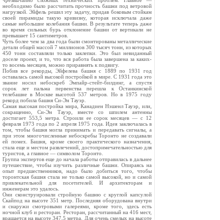
чрезвычайно сложных технических проблем. Главное —
необходимо было рассчитать прочность башни под ветровой
нагрузкой. Эйфель решил эту задачу, придав боковым стойкам
своей пирамиды такую кривизну, которая исключала даже
самые небольшие колебания башни. В результате теперь даже
во время сильных бурь отклонение башни от вертикали не
превышает 15 сантиметров.
Чуть более чем за два года были смонтированы металлические
детали общей массой 7 миллионов 300 тысяч тонн, из которых
450 тонн составляли только заклепки. Это был невиданный
доселе проект, и то, что вся работа была завершена за каких-
то восемь месяцев, можно приравнять к подвигу.
Побив все рекорды, Эйфелева башня с 1889 по 1931 год
оставалась самой высокой постройкой в мире. С 1931 года это
звание носил небоскреб Эмпайр-стейт-билдинг, а спустя
сорок лет пальма первенства перешла к Останкинской
телебашне в Москве высотой 537 метров. Но в 1975 году
рекорд побила башня Си-Эн Тауэр.
Самая высокая постройка мира, Канадиен Нэшенл Тауэр, или,
сокращенно, Си-Эн Тауэр, вместе со шпилем антенны
достигает 553,5 метра. Строили ее сорок месяцев — с 12
февраля 1973 года по 2 апреля 1975 года. Идея заключалась в
том, чтобы башня могла принимать и передавать сигналы, а
при этом многочисленные небоскребы Торонто не создавали
ей помех. Башня, кроме своего практического назначения,
стала еще и местом развлечений, достопримечательностью для
туристов, а главное — символом Торонто.
Группа экспертов еще до начала работы отправилась в дальнее
путешествие, чтобы изучить различные башни. Опираясь на
опыт предшественников, надо было добиться того, чтобы
торонтская башня стала не только самой высокой, но и самой
привлекательной для посетителей. И архитекторам и
инженерам это удалось.
Они сконструировали стройную башню с круглой капсулой
Скайпод на высоте 351 метр. Последняя оборудована внутри
и снаружи смотровыми галереями, кроме того, здесь есть
ночной клуб и ресторан. Ресторан, рассчитанный на 416 мест,
вращается на высоте 347,5 метра. Для очень смелых на высоте