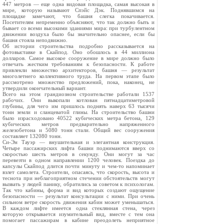
447 метров — еще одна видовая площадка, самая высокая в
мире, которую называют Спэйс Дэк. Поднявшимся на
площадке замечают, что башня слегка покачивается.
Посетителям непременно объясняют, что так должно быть и
бывает со всеми высокими зданиями мира: при турбулентном
движении воздуха было бы значительно опаснее, если бы
башня стояла неподвижно.
Об истории строительства подробно рассказывается на
фотовыставке в Скайпод. Оно обошлось в 44 миллиона
долларов. Самое высокое сооружение в мире должно было
отвечать жестким требованиям к безопасности. К работе
привлекли множество архитекторов, башня — результат
многолетнего коллективного труда. На первом этапе было
рассмотрено множество предложений, пока, наконец, не
утвердили окончательный вариант.
Всего на этом грандиозном строительстве работали 1537
рабочих. Они выкопали котлован пятнадцатиметровой
глубины, для чего им пришлось поднять наверх 63 тысячи
тонн земли и сланцеватой глины. На строительство башни
было израсходовано 40522 кубических метра бетона, 129
кубических метров предварительно напряженного
железобетона и 5080 тонн стали. Общий вес сооружения
составляет 132080 тонн.
Си-Эн Тауэр — внушительная и элегантная конструкция.
Четыре пассажирских лифта башни поднимаются вверх со
скоростью шесть метров в секунду. Они могут за час
перевезти в одном направлении 1200 человек. Поездка до
капсулы Скайпод длится почти минуту и чем-то напоминает
взлет самолета. Строители, опасаясь, что скорость, высота и
теснота при неблагоприятном стечении обстоятельств могут
вызвать у людей панику, обратились за советом к психологам.
Так что кабины, форма и вид которых создают ощущение
безопасности — результат консультации с ними. При очень
сильном ветре скорость движения кабин может уменьшаться.
В каждом лифте имеется одна стеклянная стена, через
которую открывается изумительный вид, вместе с тем она
помогает пассажирам в кабине преодолеть неприятное