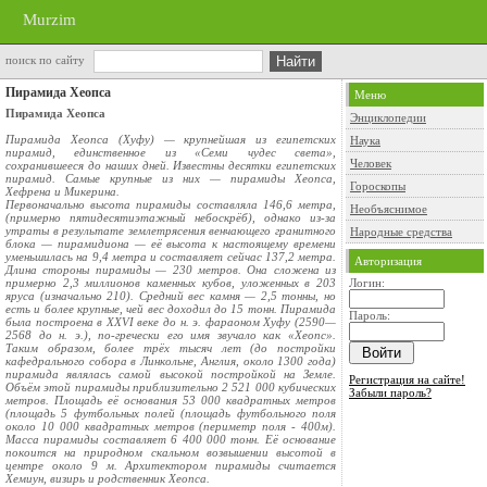
Murzim
поиск по сайту
Пирамида Хеопса
Меню
Пирамида Хеопса
Энциклопедии
Пирамида Хеопса (Хуфу) — крупнейшая из египетских
Наука
пирамид, единственное из «Семи чудес света»,
Человек
сохранившееся до наших дней. Известны десятки египетских
пирамид. Самые крупные из них — пирамиды Хеопса,
Гороскопы
Хефрена и Микерина.
Первоначально высота пирамиды составляла 146,6 метра,
Необъяснимое
(примерно пятидесятиэтажный небоскрёб), однако из-за
утраты в результате землетрясения венчающего гранитного
Народные средства
блока — пирамидиона — её высота к настоящему времени
уменьшилась на 9,4 метра и составляет сейчас 137,2 метра.
Авторизация
Длина стороны пирамиды — 230 метров. Она сложена из
примерно 2,3 миллионов каменных кубов, уложенных в 203
Логин:
яруса (изначально 210). Средний вес камня — 2,5 тонны, но
есть и более крупные, чей вес доходил до 15 тонн. Пирамида
Пароль:
была построена в XXVI веке до н. э. фараоном Хуфу (2590—
2568 до н. э.), по-гречески его имя звучало как «Хеопс».
Таким образом, более трёх тысяч лет (до постройки
кафедрального собора в Линкольне, Англия, около 1300 года)
пирамида являлась самой высокой постройкой на Земле.
Регистрация на сайте!
Объём этой пирамиды приблизительно 2 521 000 кубических
Забыли пароль?
метров. Площадь её основания 53 000 квадратных метров
(площадь 5 футбольных полей (площадь футбольного поля
около 10 000 квадратных метров (периметр поля - 400м).
Масса пирамиды составляет 6 400 000 тонн. Её основание
покоится на природном скальном возвышении высотой в
центре около 9 м. Архитектором пирамиды считается
Хемиун, визирь и родственник Хеопса.