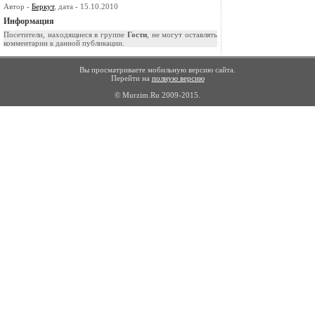
Автор -
Беркут
, дата - 15.10.2010
Информация
Посетители, находящиеся в группе
Гости
, не могут оставлять
комментарии к данной публикации.
Вы просматриваете мобильную версию сайта.
Перейти на
полную версию
© Murzim.Ru 2009-2015.