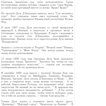
Спектакль закончился под гром аплодисментов. Среди
восторженных криков публики слышался голос Сары Бернар,
из своей ложи кричавшей вместе со всеми: "Браво! Браво!"
По просьбе Дузе Д'Аннунцио написал пьесу "Сон весеннего
утра". Этот спектакль также имел огромный успех. На
премьеру прибыл президент Французской республики Феликс
Фор.
В июле 1897 года Дузе рассталась со своей прекрасной
квартирой в Венеции и переехала в скромную виллу в
Сеттиньяно, неподалеку от Флоренции. В марте следующего
года ее соседом стал Д'Аннунцио, поселившийся в
Каппончине. Именно тогда он и окрестил домик Дузе именем
"Порциункола".
Актриса с успехом играет в "Родине", "Второй жене" Пинеро,
"Трактирщице" и "Жене Клода". Она всегда разная, всегда
новая, всегда оригинальная.
12 июня 1898 года имя Элеоноры Дузе было присвоено
болонскому театру "Брунетти". "Хотелось бы, чтобы он стал
храмом подлинного искусства", — сказала она посланцу,
сообщившему ей эту приятную весть.
В сентябре 1899 года вместе с труппой Луиджи Рази она
отправилась в турне по Швейцарии, Германии, Румынии,
Венгрии, Австрии. Дузе писала Д'Аннунцио из Виши: "…Вот
я уже в открытом море, снова вечные гостиницы… А ты
работай. Благословен Господь, что направляет тебя!.. жизнь
скоротечна. Не мешкай же на своем пути…" И, выражая ему
свою безграничную преданность, добавляет: "…Я бы хотела
отдать тебе всю свою жизнь, чтобы помочь победить тому,
что в тебе не должно умереть, — твоему благородству…"
Теперь Дузе играет в основном пьесы своего друга.
"Джоконда", "Мертвый город", "Франческа да Римини"… В