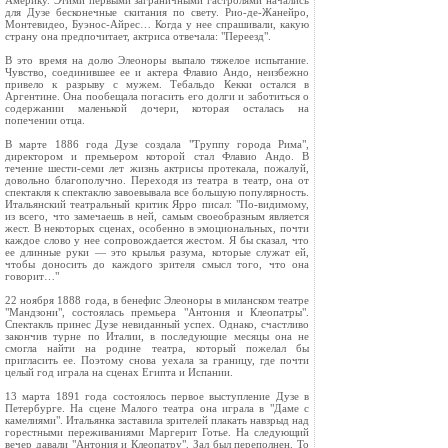
Америку. Этими первыми заграничными гастролями начались
для Дузе бесконечные скитания по свету. Рио-де-Жанейро,
Монтевидео, Буэнос-Айрес… Когда у нее спрашивали, какую
страну она предпочитает, актриса отвечала: "Переезд".
В это время на долю Элеоноры выпало тяжелое испытание.
Чувство, соединившее ее и актера Флавио Андо, неизбежно
привело к разрыву с мужем. Тебальдо Кекки остался в
Аргентине. Она пообещала погасить его долги и заботиться о
содержании маленькой дочери, которая осталась на
попечении отца.
В марте 1886 года Дузе создала "Труппу города Рима",
директором и премьером которой стал Флавио Андо. В
течение шести-семи лет жизнь актрисы протекала, пожалуй,
довольно благополучно. Переходя из театра в театр, она от
спектакля к спектаклю завоевывала все большую популярность.
Итальянский театральный критик Ярро писал: "По-видимому,
из всего, что замечаешь в ней, самым своеобразным является
жест. В некоторых сценах, особенно в эмоциональных, почти
каждое слово у нее сопровождается жестом. Я бы сказал, что
ее длинные руки — это крылья разума, которые служат ей,
чтобы доносить до каждого зрителя смысл того, что она
говорит…"
22 ноября 1888 года, в бенефис Элеоноры в миланском театре
"Мандзони", состоялась премьера "Антония и Клеопатры".
Спектакль принес Дузе невиданный успех. Однако, счастливо
закончив турне по Италии, в последующие месяцы она не
смогла найти на родине театра, который пожелал бы
пригласить ее. Поэтому снова уехала за границу, где почти
целый год играла на сценах Египта и Испании.
13 марта 1891 года состоялось первое выступление Дузе в
Петербурге. На сцене Малого театра она играла в "Даме с
камелиями". Итальянка заставила зрителей плакать навзрыд над
горестными переживаниями Маргерит Готье. На следующий
вечер давали "Антония и Клеопатру". Зал был переполнен. То