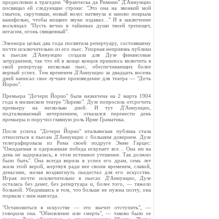
предисловии к трагедии "Франческа да Римини" Д'Аннунцио
посвящал ей следующие строки: "Это она на звонкий мой
смычок, скрутивши, новый волос натянула и заново покрыла
канифолью, чтобы мощнее звуки издавал…" И в заключение
восклицал: "Пусть вечно в тайниках души твоей трепещет,
негасим, огонь священный".
Элеонора целых два года посвятила репертуару, состоявшему
почти исключительно из его пьес. Упорная неприязнь публики
к пьесам Д'Аннунцио создала для Дузе финансовые
затруднения, так что ей в конце концов пришлось включить в
свой репертуар несколько пьес, обеспечивающих более
верный успех. Тем временем Д'Аннунцио за двадцать восемь
дней написал свое лучшее произведение для театра — "Дочь
Йорио".
Премьера "Дочери Йорио" была назначена на 2 марта 1904
года в миланском театре "Лирико". Дузе попросила отсрочить
премьеру на несколько дней. И тут Д'Аннунцио,
подталкиваемый нетерпением, отказался перенести день
премьеры и поручил главную роль Ирме Граматика.
После успеха "Дочери Йорио" итальянская публика стала
относиться к пьесам Д'Аннунцио с большим доверием. Дузе
телеграфировала из Рима своей подруге Эмме Гарцес:
"Ожидаемая и одержанная победа искупает все… Она ни на
день не задержалась, в этом истинное утешение. Так должно
было быть". Она всегда верила в успех его драм, семь лет
жила этой верой, жертвуя ради нее своим временем, славой,
деньгами, желая воздвигнуть пьедестал для его искусства.
Играя почти исключительно в пьесах Д'Аннунцио, Дузе
осталась без денег, без репертуара и, более того, — тяжело
больной. Убедившись в том, что больше не нужна поэту, она
порвала с ним навсегда.
"Остановиться в искусстве — это значит отступить", —
говорила она. "Обновление или смерть", — таково было ее