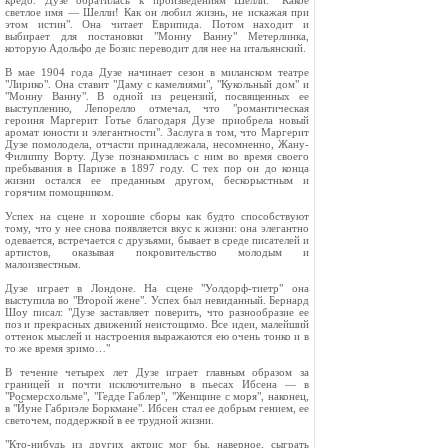
кредо. Дузе обратилась к произведениям Шелли. "Какое
светлое имя — Шелли! Как он любил жизнь, не искажая при
этом истин". Она читает Еврипида. Потом находит и
выбирает для постановки "Монну Ванну" Метерлинка,
которую Адольфо де Бозис переводит для нее на итальянский.
В мае 1904 года Дузе начинает сезон в миланском театре
"Лирико". Она ставит "Даму с камелиями", "Кукольный дом" и
"Монну Ванну". В одной из рецензий, посвященных ее
выступлению, Лепорелло отмечал, что "романтическая
героиня Маргерит Готье благодаря Дузе приобрела новый
аромат юности и элегантности". Заслуга в том, что Маргерит
Дузе помолодела, отчасти принадлежала, несомненно, Жану-
Филиппу Ворту. Дузе познакомилась с ним во время своего
пребывания в Париже в 1897 году. С тех пор он до конца
жизни остался ее преданным другом, бескорыстным и
горячим помощником.
Успех на сцене и хорошие сборы как будто способствуют
тому, что у нее снова появляется вкус к жизни: она элегантно
одевается, встречается с друзьями, бывает в среде писателей и
артистов, оказывая покровительство молодым и
малоизвестным.
Дузе играет в Лондоне. На сцене "Уолдорф-тиетр" она
выступила во "Второй жене". Успех был невиданный. Бернард
Шоу писал: "Дузе заставляет поверить, что разнообразие ее
поз и прекрасных движений неистощимо. Все идеи, малейший
оттенок мыслей и настроения выражаются ею очень тонко и в
то же время зримо…"
В течение четырех лет Дузе играет главным образом за
границей и почти исключительно в пьесах Ибсена — в
"Росмерсхольме", "Гедде Габлер", "Женщине с моря", наконец,
в "Йуне Габриэле Боркмане". Ибсен стал ее добрым гением, ее
светочем, поддержкой в ее трудной жизни.
"Кто-нибудь из других актрис мог бы, наверное, сыграть