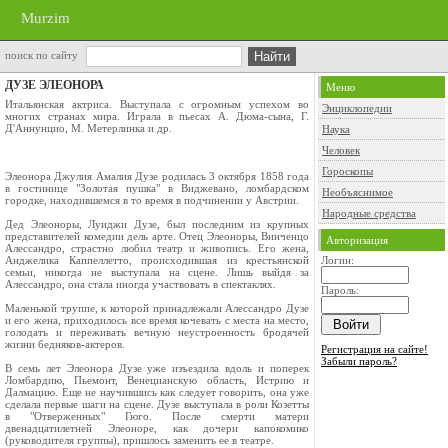
Murzim
поиск по сайту
ДУЗЕ ЭЛЕОНОРА
Меню
Итальянская актриса. Выступала с огромным успехом во
Энциклопедии
многих странах мира. Играла в пьесах А. Дюма-сына, Г.
Д'Аннунцио, М. Метерлинка и др.
Наука
Человек
Гороскопы
Элеонора Джулия Амалия Дузе родилась 3 октября 1858 года
в гостинице "Золотая пушка" в Виджевано, ломбардском
Необъяснимое
городке, находившемся в то время в подчинении у Австрии.
Народные средства
Дед Элеоноры, Луиджи Дузе, был последним из крупных
представителей комедии дель арте. Отец Элеоноры, Винченцо
Авторизация
Алессандро, страстно любил театр и живопись. Его жена,
Анджелика Каппеллетто, происходившая из крестьянской
Логин:
семьи, никогда не выступала на сцене. Лишь выйдя за
Алессандро, она стала иногда участвовать в спектаклях.
Пароль:
Маленькой труппе, к которой принадлежали Алессандро Дузе
и его жена, приходилось все время кочевать с места на место,
голодать и переживать вечную неустроенность бродячей
жизни бедняков-актеров.
Регистрация на сайте!
Забыли пароль?
В семь лет Элеонора Дузе уже изъездила вдоль и поперек
Ломбардию, Пьемонт, Венецианскую область, Истрию и
Далмацию. Еще не научившись как следует говорить, она уже
сделала первые шаги на сцене. Дузе выступала в роли Козетты
в "Отверженных" Гюго. После смерти матери
двенадцатилетней Элеоноре, как дочери капокомико
(руководителя группы), пришлось заменить ее в театре.