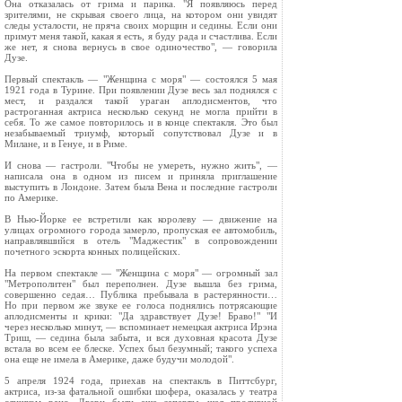
Она отказалась от грима и парика. "Я появляюсь перед
зрителями, не скрывая своего лица, на котором они увидят
следы усталости, не пряча своих морщин и седины. Если они
примут меня такой, какая я есть, я буду рада и счастлива. Если
же нет, я снова вернусь в свое одиночество", — говорила
Дузе.
Первый спектакль — "Женщина с моря" — состоялся 5 мая
1921 года в Турине. При появлении Дузе весь зал поднялся с
мест, и раздался такой ураган аплодисментов, что
растроганная актриса несколько секунд не могла прийти в
себя. То же самое повторилось и в конце спектакля. Это был
незабываемый триумф, который сопутствовал Дузе и в
Милане, и в Генуе, и в Риме.
И снова — гастроли. "Чтобы не умереть, нужно жить", —
написала она в одном из писем и приняла приглашение
выступить в Лондоне. Затем была Вена и последние гастроли
по Америке.
В Нью-Йорке ее встретили как королеву — движение на
улицах огромного города замерло, пропуская ее автомобиль,
направлявшийся в отель "Маджестик" в сопровождении
почетного эскорта конных полицейских.
На первом спектакле — "Женщина с моря" — огромный зал
"Метрополитен" был переполнен. Дузе вышла без грима,
совершенно седая… Публика пребывала в растерянности…
Но при первом же звуке ее голоса поднялись потрясающие
аплодисменты и крики: "Да здравствует Дузе! Браво!" "И
через несколько минут, — вспоминает немецкая актриса Ирэна
Триш, — седина была забыта, и вся духовная красота Дузе
встала во всем ее блеске. Успех был безумный; такого успеха
она еще не имела в Америке, даже будучи молодой".
5 апреля 1924 года, приехав на спектакль в Питтсбург,
актриса, из-за фатальной ошибки шофера, оказалась у театра