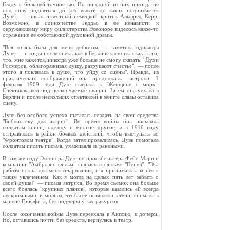
Гедду с большей точностью. Но ни одной из них никогда не
под силу подняться до тех высот, до каких поднимается
Дузе", — писал известный немецкий критик Альфред Керр.
Возможно, в одиночестве Гедды, в ее ненависти к
окружающему миру филистерства Элеоноре виделось какое-то
отражение ее собственной духовной драмы.
"Вся жизнь была для меня дебютом, — заметила однажды
Дузе, — и когда после спектакля в Берлине я смогла сказать то,
что, мне кажется, никогда уже больше не смогу сказать: "Духи
Росмеров, облагораживая душу, разрушают счастье", — после
этого я поклялась в душе, что уйду со сцены". Правда, из
практических соображений она продолжила гастроли. 1
февраля 1909 года Дузе сыграла в "Женщине с моря".
Спектакль шел под нескончаемые овации. Затем она уехала в
Берлин и после нескольких спектаклей в зените славы оставила
сцену.
Дузе без особого успеха пыталась создать на свои средства
"Библиотеку для актрис". Во время войны она посылала
солдатам книги, одежду и многое другое, а в 1916 году
отправилась в район боевых действий, чтобы выступать во
"Фронтовом театре". Когда затея провалилась, Дузе помогала
солдатам писать письма, ухаживала за ранеными.
В том же году Элеонора Дузе по просьбе актера Фебо Мари и
компании "Амброзио-фильм" снялась в фильме "Пепел". "Эта
работа полна для меня очарования, и я принимаюсь за нее с
таким увлечением. Как я могла на целых пять лет забыть о
своей душе!" — писала актриса. Во время съемок она больше
всего боялась "крупных планов", которые казались ей всегда
нескромными, и молила, чтобы ее оставляли в тени, снимали в
манере Гриффита, без подчеркнутых ракурсов.
После окончания войны Дузе переехала в Англию, к дочери.
Но, оставшись почти без средств, вернулась в театр.