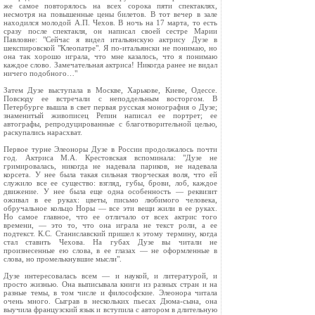
же самое повторялось на всех сорока пяти спектаклях,
несмотря на повышенные цены билетов. В тот вечер в зале
находился молодой А.П. Чехов. В ночь на 17 марта, то есть
сразу после спектакля, он написал своей сестре Марии
Павловне: "Сейчас я видел итальянскую актрису Дузе в
шекспировской "Клеопатре". Я по-итальянски не понимаю, но
она так хорошо играла, что мне казалось, что я понимаю
каждое слово. Замечательная актриса! Никогда ранее не видал
ничего подобного…"
Затем Дузе выступала в Москве, Харькове, Киеве, Одессе.
Повсюду ее встречали с неподдельным восторгом. В
Петербурге вышла в свет первая русская монография о Дузе;
знаменитый живописец Репин написал ее портрет; ее
автографы, репродуцированные с благотворительной целью,
раскупались нарасхват.
Первое турне Элеоноры Дузе в России продолжалось почти
год. Актриса М.А. Крестовская вспоминала: "Дузе не
гримировалась, никогда не надевала париков, не надевала
корсета. У нее была такая сильная творческая воля, что ей
служило все ее существо: взгляд, губы, брови, лоб, каждое
движение. У нее была еще одна особенность — реквизит
оживал в ее руках: цветы, письмо любимого человека,
обручальное кольцо Норы — все эти вещи жили в ее руках.
Но самое главное, что ее отличало от всех актрис того
времени, — это то, что она играла не текст роли, а ее
подтекст. К.С. Станиславский пришел к этому термину, когда
стал ставить Чехова. На губах Дузе вы читали не
произнесенные ею слова, в ее глазах — не оформленные в
слова, но промелькнувшие мысли".
Дузе интересовалась всем — и наукой, и литературой, и
просто жизнью. Она выписывала книги из разных стран и на
разные темы, в том числе и философские. Элеонора читала
очень много. Сыграв в нескольких пьесах Дюма-сына, она
выучила французский язык и вступила с автором в длительную