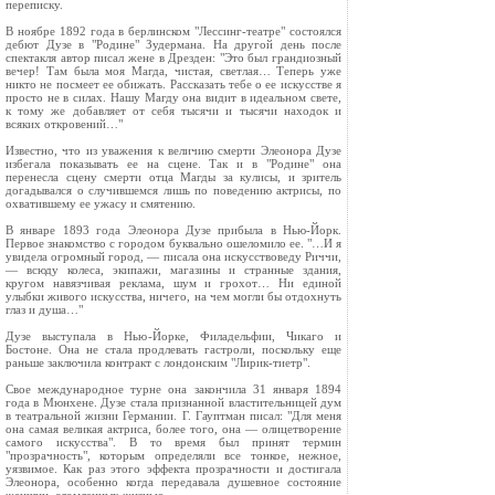
переписку.
В ноябре 1892 года в берлинском "Лессинг-театре" состоялся
дебют Дузе в "Родине" Зудермана. На другой день после
спектакля автор писал жене в Дрезден: "Это был грандиозный
вечер! Там была моя Магда, чистая, светлая… Теперь уже
никто не посмеет ее обижать. Рассказать тебе о ее искусстве я
просто не в силах. Нашу Магду она видит в идеальном свете,
к тому же добавляет от себя тысячи и тысячи находок и
всяких откровений…"
Известно, что из уважения к величию смерти Элеонора Дузе
избегала показывать ее на сцене. Так и в "Родине" она
перенесла сцену смерти отца Магды за кулисы, и зритель
догадывался о случившемся лишь по поведению актрисы, по
охватившему ее ужасу и смятению.
В январе 1893 года Элеонора Дузе прибыла в Нью-Йорк.
Первое знакомство с городом буквально ошеломило ее. "…И я
увидела огромный город, — писала она искусствоведу Риччи,
— всюду колеса, экипажи, магазины и странные здания,
кругом навязчивая реклама, шум и грохот… Ни единой
улыбки живого искусства, ничего, на чем могли бы отдохнуть
глаз и душа…"
Дузе выступала в Нью-Йорке, Филадельфии, Чикаго и
Бостоне. Она не стала продлевать гастроли, поскольку еще
раньше заключила контракт с лондонским "Лирик-тиетр".
Свое международное турне она закончила 31 января 1894
года в Мюнхене. Дузе стала признанной властительницей дум
в театральной жизни Германии. Г. Гауптман писал: "Для меня
она самая великая актриса, более того, она — олицетворение
самого искусства". В то время был принят термин
"прозрачность", которым определяли все тонкое, нежное,
уязвимое. Как раз этого эффекта прозрачности и достигала
Элеонора, особенно когда передавала душевное состояние