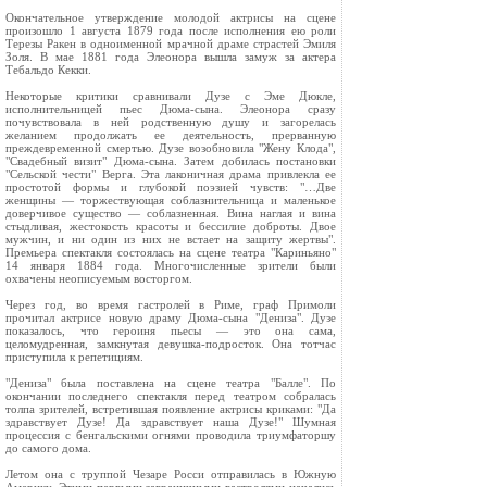
Окончательное утверждение молодой актрисы на сцене
произошло 1 августа 1879 года после исполнения ею роли
Терезы Ракен в одноименной мрачной драме страстей Эмиля
Золя. В мае 1881 года Элеонора вышла замуж за актера
Тебальдо Кекки.
Некоторые критики сравнивали Дузе с Эме Дюкле,
исполнительницей пьес Дюма-сына. Элеонора сразу
почувствовала в ней родственную душу и загорелась
желанием продолжать ее деятельность, прерванную
преждевременной смертью. Дузе возобновила "Жену Клода",
"Свадебный визит" Дюма-сына. Затем добилась постановки
"Сельской чести" Верга. Эта лаконичная драма привлекла ее
простотой формы и глубокой поэзией чувств: "…Две
женщины — торжествующая соблазнительница и маленькое
доверчивое существо — соблазненная. Вина наглая и вина
стыдливая, жестокость красоты и бессилие доброты. Двое
мужчин, и ни один из них не встает на защиту жертвы".
Премьера спектакля состоялась на сцене театра "Кариньяно"
14 января 1884 года. Многочисленные зрители были
охвачены неописуемым восторгом.
Через год, во время гастролей в Риме, граф Примоли
прочитал актрисе новую драму Дюма-сына "Дениза". Дузе
показалось, что героиня пьесы — это она сама,
целомудренная, замкнутая девушка-подросток. Она тотчас
приступила к репетициям.
"Дениза" была поставлена на сцене театра "Балле". По
окончании последнего спектакля перед театром собралась
толпа зрителей, встретившая появление актрисы криками: "Да
здравствует Дузе! Да здравствует наша Дузе!" Шумная
процессия с бенгальскими огнями проводила триумфаторшу
до самого дома.
Летом она с труппой Чезаре Росси отправилась в Южную