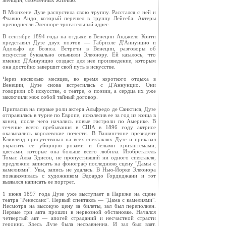
женщин, сломленных жизнью.
В Мюнхене Дузе распустила свою труппу. Расстался с ней и
Флавио Андо, который перешел в труппу Лейгеба. Актеры
преподнесли Элеоноре трогательный адрес.
В сентябре 1894 года на отдыхе в Венеции Анджело Конти
представил Дузе двух поэтов — Габриэле Д'Аннунцио и
Адольфо де Бозиса. Встречи в Венеции, разговоры об
искусстве буквально опьяняли Элеонору. Ей казалось, что
именно Д'Аннунцио создаст для нее произведение, которым
она достойно завершит свой путь в искусстве.
Через несколько месяцев, во время короткого отдыха в
Венеции, Дузе снова встретилась с Д'Аннунцио. Они
говорили об искусстве, о театре, о поэзии, а сердца их уже
заключили меж собой тайный договор.
Пригласив на первые роли актера Альфредо де Санктиса, Дузе
отправилась в турне по Европе, исколесив ее за год из конца в
конец, после чего начались новые гастроли по Америке. В
течение всего пребывания в США в 1896 году актрисе
оказывались королевские почести. В Вашингтоне президент
Кливленд присутствовал на всех спектаклях Дузе и приказал
украсить ее уборную розами и белыми хризантемами,
цветами, которые она больше всего любила. Изобретатель
Томас Алва Эдисон, не пропустивший ни одного спектакля,
предложил записать на фонограф последнюю сцену "Дамы с
камелиями". Увы, запись не удалась. В Нью-Йорке Элеонора
познакомилась с художником Эдоардо Гордиджани и тот
вызвался написать ее портрет.
1 июня 1897 года Дузе уже выступает в Париже на сцене
театра "Ренессанс". Первый спектакль — "Дама с камелиями".
Несмотря на высокую цену за билеты, зал был переполнен.
Первые три акта прошли в нервозной обстановке. Начался
четвертый акт — апогей страданий и несчастной страсти
героини. Здесь Дузе была несравненна. И зал был взят.