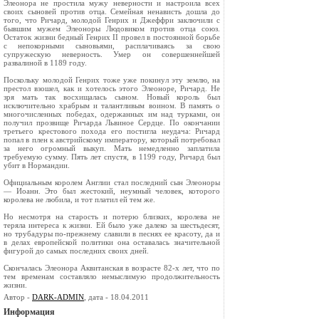
Элеонора не простила мужу неверности и настроила всех
своих сыновей против отца. Семейная ненависть дошла до
того, что Ричард, молодой Генрих и Джеффри заключили с
бывшим мужем Элеоноры Людовиком против отца союз.
Остаток жизни бедный Генрих II провел в постоянной борьбе
с непокорными сыновьями, расплачиваясь за свою
супружескую неверность. Умер он совершеннейшей
развалиной в 1189 году.
Поскольку молодой Генрих тоже уже покинул эту землю, на
престол взошел, как и хотелось этого Элеоноре, Ричард. Не
зря мать так восхищалась сыном. Новый король был
исключительно храбрым и талантливым воином. В память о
многочисленных победах, одержанных им над турками, он
получил прозвище Ричарда Львиное Сердце. По окончании
третьего крестового похода его постигла неудача: Ричард
попал в плен к австрийскому императору, который потребовал
за него огромный выкуп. Мать немедленно заплатила
требуемую сумму. Пять лет спустя, в 1199 году, Ричард был
убит в Нормандии.
Официальным королем Англии стал последний сын Элеоноры
— Иоанн. Это был жестокий, неумный человек, которого
королева не любила, и тот платил ей тем же.
Но несмотря на старость и потерю близких, королева не
теряла интереса к жизни. Ей было уже далеко за шестьдесят,
но трубадуры по-прежнему славили в песнях ее красоту, да и
в делах европейской политики она оставалась значительной
фигурой до самых последних своих дней.
Скончалась Элеонора Аквитанская в возрасте 82-х лет, что по
тем временам составляло немыслимую продолжительность
жизни.
Автор -
DARK-ADMIN
, дата - 18.04.2011
Информация