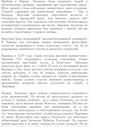
Прибыв в Париж, Элеонора была поражена скукой и
пуританскими нравами, царившими при королевском дворе.
Муж оказался очень набожным, замкнутым и даже холодным.
Страной управляли два влиятельных церковника — Одо и
Бернард. Королева попыталась переломить косность и
чопорность парижской знати, чем, конечно, нажила себе
серьезных врагов. Она окружила себя поэтами-обожателями и
музыкантами и развлекалась как могла. Людовик, несмотря на
разницу взглядов, вынужден был мириться с женой, так как
полюбил строптивицу с первого взгляда.
Королева была незаурядной, высокообразованной женщиной.
В Париже она посещала лекции знаменитых философов,
теологов, правоведов и очень огорчалась оттого, что ей не
разрешалось принимать участие в диспутах слушателей.
Наконец, в 1147 году судьба послала королеве приключение.
Людовик VII, поддавшись уговорам советников, решил
организовать крестовый поход в Палестину. Элеонора
упросила мужа взять ее с собой. И хотя ее всегдашние враги
Бернард и Одо были против участия женщины в походе, она
смогла победить, в чем ей немало помогли аквитанские
рыцари, не слишком охотно шедшие на службу в королевское
войско. Только личное участие любимой правительницы в
предприятии подвигло многих поступить на службу к
Людовику.
Правда, Элеонора скоро поняла сомнительность подобного
рода приключений. По ночам ей приходилось дрожать от
холода в грязных палатках, да и пища готовилась не столь
изыскано, как в мирное время. Конечно, женщины XII века не
были избалованы ванными или маникюрами, но и им
тяжеловато приходилось в многодневном походе, тем более
что "королевские смотрители" позаботились удалить Людовика
от жены. Встретились они лишь в Антиохии, где властвовал
обаятельный дядя Элеоноры Раймунд Тулузский. Он хорошо
принял королеву и ее свиту, снабдил их новой одеждой. После