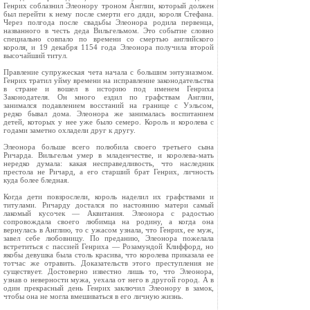
Генрих соблазнил Элеонору троном Англии, который должен
был перейти к нему после смерти его дяди, короля Стефана.
Через полгода после свадьбы Элеонора родила первенца,
названного в честь деда Вильгельмом. Это событие словно
специально совпало по времени со смертью английского
короля, и 19 декабря 1154 года Элеонора получила второй
высочайший титул.
Правление супружеская чета начала с большим энтузиазмом.
Генрих тратил уйму времени на исправление законодательства
в стране и вошел в историю под именем Генриха
Законодателя. Он много ездил по графствам Англии,
занимался подавлением восстаний на границе с Уэльсом,
редко бывал дома. Элеонора же занималась воспитанием
детей, которых у нее уже было семеро. Король и королева с
годами заметно охладели друг к другу.
Элеонора больше всего полюбила своего третьего сына
Ричарда. Вильгельм умер в младенчестве, и королева-мать
нередко думала: какая несправедливость, что наследник
престола не Ричард, а его старший брат Генрих, личность
куда более бледная.
Когда дети повзрослели, король наделил их графствами и
титулами. Ричарду достался по настоянию матери самый
лакомый кусочек — Аквитания. Элеонора с радостью
сопровождала своего любимца на родину, а когда она
вернулась в Англию, то с ужасом узнала, что Генрих, ее муж,
завел себе любовницу. По преданию, Элеонора пожелала
встретиться с пассией Генриха — Розамундой Клиффорд, но
якобы девушка была столь красива, что королева приказала ее
тотчас же отравить. Доказательств этого преступления не
существует. Достоверно известно лишь то, что Элеонора,
узнав о неверности мужа, уехала от него в другой город. А в
один прекрасный день Генрих заключил Элеонору в замок,
чтобы она не могла вмешиваться в его личную жизнь.