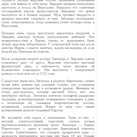
трудного похода королева охотно принимала ухаживания
дяди, чем вывела из себя мужа. Людовик приказал немедленно
выступать в поход на Иерусалим. Напрасно его советники
отговаривали короля, предостерегая Людовика, что армия
находится не в боевом порядке. Муж проявил твердость и
приказал королеве следовать за ним. Элеонора неожиданно
стала сопротивляться, тогда ревнивец силой потащил жену в
Иерусалим.
Попытка взять город приступом закончилась неудачей, и
Людовик навсегда потерял расположение любимой. Она
возвратилась-таки в Париж, теперь ее задерживать было
нельзя: королева забеременела. У супружеской четы уже росла
девочка Мария, и нынче, конечно, ждали наследника, но и во
второй раз Элеоноре не повезло.
После рождения второй дочери Элеонора и Людовик совсем
отдалились друг от друга. Королеве опостылел мрачный
французский двор, а набожность мужа внушала ей
бесконечное отвращение. Она выступила с инициативой
развода и получила его в 1152 году.
С радостью вернулась Элеонора в родную Аквитанию, словно
желая взять реванш над унылыми годами, она устраивала
грандиозные празднества в роскошном дворце. Женщина не
очень расстроилась, потеряв высокий титул, зато она
приобрела свободу. Элеонора всячески поощряла рыцарские
традиции, культивировавшие возвышенное отношение к даме
и поклонение ей, оказывала покровительство поэтам,
музыкантам, художникам. Вскоре ее двор стал самым
великолепным двором тогдашней Европы.
Не заставили себя ждать и поклонники. Один из них —
веселый, словоохотливый, страстный, словом, полная
противоположность прежнему мужу Элеоноры — Генрих
Плантагенет — зажег в герцогине Аквитанской ответное
чувство. Единственное, что смущало прекрасную даму —
молодость претендента, все-таки ему было 19 лет. Однако