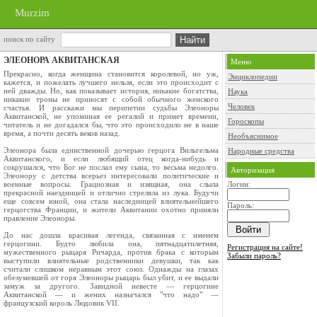
Murzim
поиск по сайту
ЭЛЕОНОРА АКВИТАНСКАЯ
Меню
Прекрасно, когда женщина становится королевой, но уж,
Энциклопедии
кажется, и пожелать лучшего нельзя, если это происходит с
ней дважды. Но, как показывает история, никакие богатства,
Наука
никакие троны не приносят с собой обычного женского
Человек
счастья. И расскажи мы перипетии судьбы Элеоноры
Аквитанской, не упоминая ее регалий и примет времени,
Гороскопы
читатель и не догадался бы, что это происходило не в наше
время, а почти десять веков назад.
Необъяснимое
Элеонора была единственной дочерью герцога Вильгельма
Народные средства
Аквитанского, и если любящий отец когда-нибудь и
сокрушался, что Бог не послал ему сына, то весьма недолго.
Авторизация
Элеонору с детства всерьез интересовали политические и
военные вопросы. Грациозная и изящная, она слыла
Логин:
прекрасной наездницей и отлично стреляла из лука. Будучи
еще совсем юной, она стала наследницей влиятельнейшего
Пароль:
герцогства Франции, и жители Аквитании охотно приняли
правление Элеоноры.
До нас дошла красивая легенда, связанная с именем
герцогини. Будто любила она, пятнадцатилетняя,
Регистрация на сайте!
мужественного рыцаря Ричарда, против брака с которым
Забыли пароль?
выступили влиятельные родственники девушки, так как
считали слишком неравным этот союз. Однажды на глазах
обезумевшей от горя Элеоноры рыцарь был убит, и ее выдали
замуж за другого. Завидной невесте — герцогине
Аквитанской — и жених назначался "что надо" —
французский король Людовик VII.