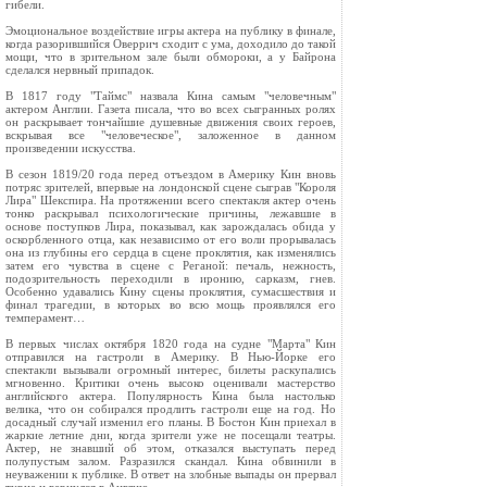
гибели.
Эмоциональное воздействие игры актера на публику в финале,
когда разорившийся Оверрич сходит с ума, доходило до такой
мощи, что в зрительном зале были обмороки, а у Байрона
сделался нервный припадок.
В 1817 году "Таймс" назвала Кина самым "человечным"
актером Англии. Газета писала, что во всех сыгранных ролях
он раскрывает тончайшие душевные движения своих героев,
вскрывая все "человеческое", заложенное в данном
произведении искусства.
В сезон 1819/20 года перед отъездом в Америку Кин вновь
потряс зрителей, впервые на лондонской сцене сыграв "Короля
Лира" Шекспира. На протяжении всего спектакля актер очень
тонко раскрывал психологические причины, лежавшие в
основе поступков Лира, показывал, как зарождалась обида у
оскорбленного отца, как независимо от его воли прорывалась
она из глубины его сердца в сцене проклятия, как изменялись
затем его чувства в сцене с Реганой: печаль, нежность,
подозрительность переходили в иронию, сарказм, гнев.
Особенно удавались Кину сцены проклятия, сумасшествия и
финал трагедии, в которых во всю мощь проявлялся его
темперамент…
В первых числах октября 1820 года на судне "Марта" Кин
отправился на гастроли в Америку. В Нью-Йорке его
спектакли вызывали огромный интерес, билеты раскупались
мгновенно. Критики очень высоко оценивали мастерство
английского актера. Популярность Кина была настолько
велика, что он собирался продлить гастроли еще на год. Но
досадный случай изменил его планы. В Бостон Кин приехал в
жаркие летние дни, когда зрители уже не посещали театры.
Актер, не знавший об этом, отказался выступать перед
полупустым залом. Разразился скандал. Кина обвинили в
неуважении к публике. В ответ на злобные выпады он прервал