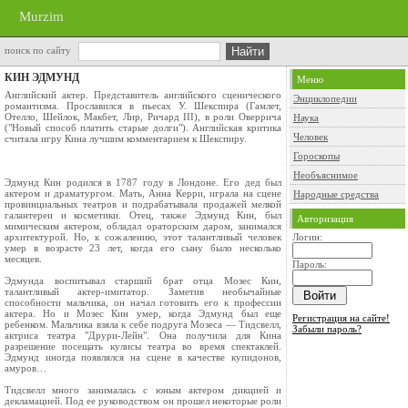
Murzim
поиск по сайту
КИН ЭДМУНД
Меню
Английский актер. Представитель английского сценического
Энциклопедии
романтизма. Прославился в пьесах У. Шекспира (Гамлет,
Отелло, Шейлок, Макбет, Лир, Ричард III), в роли Оверрича
Наука
("Новый способ платить старые долги"). Английская критика
Человек
считала игру Кина лучшим комментарием к Шекспиру.
Гороскопы
Необъяснимое
Эдмунд Кин родился в 1787 году в Лондоне. Его дед был
актером и драматургом. Мать, Анна Керри, играла на сцене
Народные средства
провинциальных театров и подрабатывала продажей мелкой
галантереи и косметики. Отец, также Эдмунд Кин, был
Авторизация
мимическим актером, обладал ораторским даром, занимался
архитектурой. Но, к сожалению, этот талантливый человек
Логин:
умер в возрасте 23 лет, когда его сыну было несколько
месяцев.
Пароль:
Эдмунда воспитывал старший брат отца Мозес Кин,
талантливый актер-имитатор. Заметив необычайные
способности мальчика, он начал готовить его к профессии
актера. Но и Мозес Кин умер, когда Эдмунд был еще
Регистрация на сайте!
ребенком. Мальчика взяла к себе подруга Мозеса — Тидсвелл,
Забыли пароль?
актриса театра "Друри-Лейн". Она получила для Кина
разрешение посещать кулисы театра во время спектаклей.
Эдмунд иногда появлялся на сцене в качестве купидонов,
амуров…
Тидсвелл много занималась с юным актером дикцией и
декламацией. Под ее руководством он прошел некоторые роли