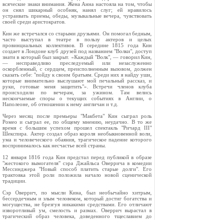
всяческие знаки внимания. Жена Анна настояла на том, чтобы
он снял шикарный особняк, нанял слуг; ей нравилось
устраивать приемы, обеды, музыкальные вечера, чувствовать
своей среди аристократов.
Кин же встречался со старыми друзьями. Он помогал бедным,
часто выступал в театре в пользу актеров и целых
провинциальных коллективов. В середине 1815 года Кин
создает в Лондоне клуб друзей под названием "Волки", доступ
знати в который был закрыт. «Каждый "Волк", — говорил Кин,
— несправедливо преследуемый или незаслуженно
оскорбленный, с сердцем, преисполненным вызовом, должен
сказать себе: "пойду к своим братьям. Среди них я найду уши,
которые внимательно выслушают мой печальный рассказ, и
руки, готовые меня защитить"». Встречи членов клуба
происходили по вечерам, за ужином. Там велись
нескончаемые споры о текущих событиях в Англии, о
Наполеоне, об отношении к нему англичан и т.д.
Через месяц после премьеры "Макбета" Кин сыграл роль
Ромео и сыграл ее, по общему мнению, неудачно. В то же
время с большим успехом прошел спектакль "Ричард III"
Шекспира. Актер создал образ короля необыкновенной воли,
ума и человеческого обаяния, трагическое падение которого
воспринималось как несчастье всей страны.
12 января 1816 года Кин предстал перед публикой в образе
"жестокого вымогателя" сэра Джайльса Оверрича в комедии
Мессинджера "Новый способ платить старые долги". Его
трактовка этой роли положила начало новой сценической
традиции.
Сэр Оверрич, по мысли Кина, был необычайно хитрым,
бессердечным и злым человеком, который достиг богатства и
могущества, не брезгуя никакими средствами. Его отличают
изворотливый ум, смелость и размах. Оверрич вырастал в
трагический образ человека, доведенного тщеславием до