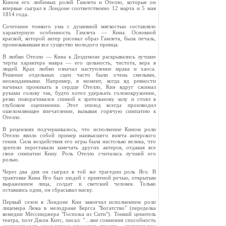
Кином его любимых ролей Гамлета и Отелло, которые он
впервые сыграл в Лондоне соответственно 12 марта и 5 мая
1814 года.
Сочетание тонкого ума с душевной мягкостью составляло
характерную особенность Гамлета — Кина. Основной
краской, которой актер рисовал образ Гамлета, была печаль,
пронизывавшая все существо молодого принца.
В любви Отелло — Кина к Дездемоне раскрывались лучшие
черты характера мавра — его цельность, чистота, вера в
людей. Крах любви означал наступление мрака и хаоса.
Решение отдельных сцен часто были очень смелыми,
неожиданными. Например, в момент, когда яд ревности
начинал проникать в сердце Отелло, Кин вдруг сжимал
руками голову так, будто хотел удержать головокружение,
резко поворачивался спиной к зрительному залу и стоял в
глубоком оцепенении. Этот эпизод всегда производил
ошеломляющее впечатление, вызывая горячую симпатию к
Отелло.
В рецензиях подчеркивалось, что исполнение Кином роли
Отелло явило собой пример наивысшего взлета актерского
гения. Сила воздействия его игры была настолько велика, что
зрители переставали замечать других актеров, отдавая все
свои симпатии Кину. Роль Отелло считалась лучшей его
ролью.
Через два дня он сыграл в той же трагедии роль Яго. В
трактовке Кина Яго был злодей с приятной речью, открытым
выражением лица, солдат и светский человек. Только
оставшись один, он сбрасывал маску.
Первый сезон в Лондоне Кин закончил исполнением роли
лицемера Люка в мелодраме Бергса "Богатство" (переделка
комедии Мессинджера "Госпожа из Сити"). Тонкий ценитель
театра, поэт Джон Китс, писал: "…вне сомнения способность