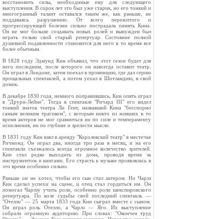
восстановить силы, необходимые ему для следующего
выступления. В сорок лет это был уже старик, но его тонкий и
многогранный талант оставался таким же, как раньше, не
поддаваясь разрушению. От всего пережитого и
прогрессирующей болезни сильно пострадала память Кина.
Он не мог больше создавать новых ролей и вынужден был
играть только свой старый репертуар. Состояние полной
душевной подавленности становится для него в то время все
более обычным.
В 1828 году Эдмунд Кин объявил, что этот сезон будет для
него последним, после которого он навсегда оставит театр.
Он играл в Лондоне, затем поехал в провинцию, где дал серию
прощальных спектаклей, а потом уехал в Шотландию, в свой
домик.
В декабре 1830 года, немного поправившись, Кин опять играл
в "Друри-Лейне". Тогда в спектакле "Ричард III" его видел
тонкий знаток театра Ли Гент, назвавший Кина "бесспорно
самым великим трагиком", с которым никто из живших в то
время актеров не мог сравниться ни по силе и темпераменту
исполнения, ни по глубине и зрелости мысли.
В 1831 году Кин взял в аренду "Королевский театр" в местечке
Ричмонд. Он играл два, иногда три раза в месяц, и на его
спектакли съезжалось всегда огромное количество зрителей.
Кин стал редко выходить из дома, проводя время за
инструментом и книгами. Его страсть к музыке проявлялась в
это время особенно сильно.
Раньше он не хотел, чтобы его сын стал актером. Но Чарлз
Кин сделал успехи на сцене, и отец стал гордиться им. Он
помогал Чарлзу учить роли, особенно роли шекспировского
репертуара. По воле судьбы свой последний спектакль —
"Отелло" — 25 марта 1833 года Кин сыграл вместе с сыном.
Он играл роль Отелло, а Чарлз — Яго. Их выступление
собрало огромную аудиторию. При словах: "Окончен труд