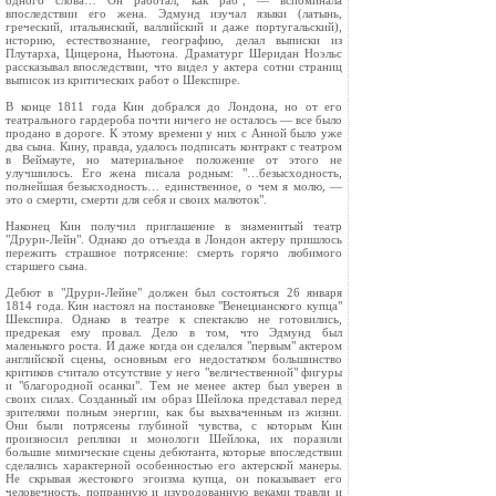
одного слова… Он работал, как раб", — вспоминала
впоследствии его жена. Эдмунд изучал языки (латынь,
греческий, итальянский, валлийский и даже португальский),
историю, естествознание, географию, делал выписки из
Плутарха, Цицерона, Ньютона. Драматург Шеридан Ноэльс
рассказывал впоследствии, что видел у актера сотни страниц
выписок из критических работ о Шекспире.
В конце 1811 года Кин добрался до Лондона, но от его
театрального гардероба почти ничего не осталось — все было
продано в дороге. К этому времени у них с Анной было уже
два сына. Кину, правда, удалось подписать контракт с театром
в Веймауте, но материальное положение от этого не
улучшилось. Его жена писала родным: "…безысходность,
полнейшая безысходность… единственное, о чем я молю, —
это о смерти, смерти для себя и своих малюток".
Наконец Кин получил приглашение в знаменитый театр
"Друри-Лейн". Однако до отъезда в Лондон актеру пришлось
пережить страшное потрясение: смерть горячо любимого
старшего сына.
Дебют в "Друри-Лейне" должен был состояться 26 января
1814 года. Кин настоял на постановке "Венецианского купца"
Шекспира. Однако в театре к спектаклю не готовились,
предрекая ему провал. Дело в том, что Эдмунд был
маленького роста. И даже когда он сделался "первым" актером
английской сцены, основным его недостатком большинство
критиков считало отсутствие у него "величественной" фигуры
и "благородной осанки". Тем не менее актер был уверен в
своих силах. Созданный им образ Шейлока представал перед
зрителями полным энергии, как бы выхваченным из жизни.
Они были потрясены глубиной чувства, с которым Кин
произносил реплики и монологи Шейлока, их поразили
большие мимические сцены дебютанта, которые впоследствии
сделались характерной особенностью его актерской манеры.
Не скрывая жестокого эгоизма купца, он показывает его
человечность, попранную и изуродованную веками травли и