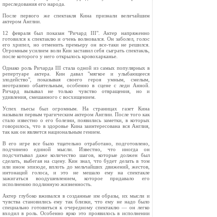
преследования его народа.
После первого же спектакля Кина признали величайшим
актером Англии.
12 февраля был показан "Ричард III". Актер напряженно
готовился к спектаклю и очень волновался. Он заболел, голос
его хрипел, но отменить премьеру он все-таки не решился.
Огромным усилием воли Кин заставил себя сыграть спектакль,
после которого у него открылось кровохарканье.
Однако роль Ричарда III стала одной из самых популярных в
репертуаре актера. Кин давал "мягкое и улыбающееся
злодейство", показывая своего героя умным, смелым,
неотразимо обаятельным, особенно в сцене с леди Анной.
Ричард вызывал не только чувство отвращения, но и
удивления, смешанного с восхищением.
Успех пьесы был огромным. На страницах газет Кина
называли первым трагическим актером Англии. После того как
стало известно о его болезни, появились заметки, в которых
говорилось, что в здоровье Кина заинтересована вся Англия,
так как он является национальным гением.
В его игре все было тщательно отработано, подготовлено,
подчинено единой мысли. Известно, что иногда он
подсчитывал даже количество шагов, которые должен был
сделать, выбегая на сцену. Кин знал, что будет делать в том
или ином эпизоде, вплоть до мельчайших движений, жестов,
интонаций голоса, и это не мешало ему на спектакле
зажигаться воодушевлением, которое придавало его
исполнению подлинную жизненность.
Актер глубоко вживался в созданные им образы, их мысли и
чувства становились ему так близки, что ему не надо было
специально готовиться к очередному спектаклю — он легко
входил в роль. Особенно ярко это проявилось в исполнении