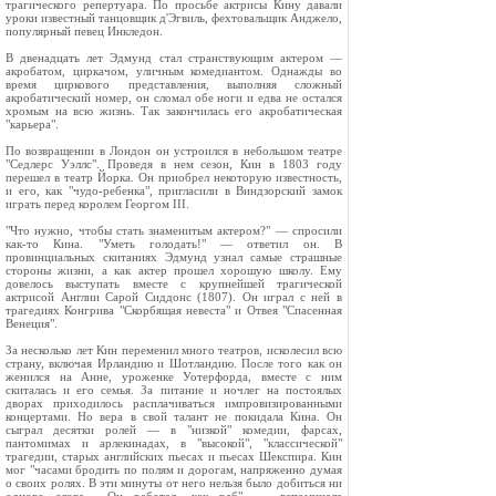
трагического репертуара. По просьбе актрисы Кину давали
уроки известный танцовщик д'Эгвиль, фехтовальщик Анджело,
популярный певец Инкледон.
В двенадцать лет Эдмунд стал странствующим актером —
акробатом, циркачом, уличным комедиантом. Однажды во
время циркового представления, выполняя сложный
акробатический номер, он сломал обе ноги и едва не остался
хромым на всю жизнь. Так закончилась его акробатическая
"карьера".
По возвращении в Лондон он устроился в небольшом театре
"Седлерс Уэллс". Проведя в нем сезон, Кин в 1803 году
перешел в театр Йорка. Он приобрел некоторую известность,
и его, как "чудо-ребенка", пригласили в Виндзорский замок
играть перед королем Георгом III.
"Что нужно, чтобы стать знаменитым актером?" — спросили
как-то Кина. "Уметь голодать!" — ответил он. В
провинциальных скитаниях Эдмунд узнал самые страшные
стороны жизни, а как актер прошел хорошую школу. Ему
довелось выступать вместе с крупнейшей трагической
актрисой Англии Сарой Сиддонс (1807). Он играл с ней в
трагедиях Конгрива "Скорбящая невеста" и Отвея "Спасенная
Венеция".
За несколько лет Кин переменил много театров, исколесил всю
страну, включая Ирландию и Шотландию. После того как он
женился на Анне, уроженке Уотерфорда, вместе с ним
скиталась и его семья. За питание и ночлег на постоялых
дворах приходилось расплачиваться импровизированными
концертами. Но вера в свой талант не покидала Кина. Он
сыграл десятки ролей — в "низкой" комедии, фарсах,
пантомимах и арлекинадах, в "высокой", "классической"
трагедии, старых английских пьесах и пьесах Шекспира. Кин
мог "часами бродить по полям и дорогам, напряженно думая
о своих ролях. В эти минуты от него нельзя было добиться ни