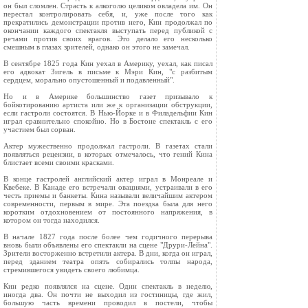
он был сломлен. Страсть к алкоголю целиком овладела им. Он
перестал контролировать себя, и, уже после того как
прекратились демонстрации против него, Кин продолжал по
окончании каждого спектакля выступать перед публикой с
речами против своих врагов. Это делало его несколько
смешным в глазах зрителей, однако он этого не замечал.
В сентябре 1825 года Кин уехал в Америку, уехал, как писал
его адвокат Зигель в письме к Мэри Кин, "с разбитым
сердцем, морально опустошенный и подавленный".
Но и в Америке большинство газет призывало к
бойкотированию артиста или же к организации обструкции,
если гастроли состоятся. В Нью-Йорке и в Филадельфии Кин
играл сравнительно спокойно. Но в Бостоне спектакль с его
участием был сорван.
Актер мужественно продолжал гастроли. В газетах стали
появляться рецензии, в которых отмечалось, что гений Кина
блистает всеми своими красками.
В конце гастролей английский актер играл в Монреале и
Квебеке. В Канаде его встречали овациями, устраивали в его
честь приемы и банкеты. Кина называли величайшим актером
современности, первым в мире. Эта поездка была для него
коротким отдохновением от постоянного напряжения, в
котором он тогда находился.
В начале 1827 года после более чем годичного перерыва
вновь были объявлены его спектакли на сцене "Друри-Лейна".
Зрители восторженно встретили актера. В дни, когда он играл,
перед зданием театра опять собирались толпы народа,
стремившегося увидеть своего любимца.
Кин редко появлялся на сцене. Один спектакль в неделю,
иногда два. Он почти не выходил из гостиницы, где жил,
большую часть времени проводил в постели, чтобы