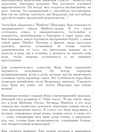
анатомировать мимолетные движения страсти… является тем
средством, благодаря которому Кин достигает огромной
выразительности. Он всегда весь отдается нахлынувшему на
него чувству, без размышлений о чем-нибудь постороннем.
Кин так же глубоко чувствует, как Вордсворт, или кто-нибудь
другой из наших мыслителей монополистов…"
Затем Кин обратился к "Макбету" Шекспира. Кин отказался от
традиционного образа Макбета-злодея. В его герое
сочетались отвага и нерешительность, честолюбие и
покорность, пренебрежение к будущему и страх перед ним.
Кин показывал, какую огромную внутреннюю борьбу с самим
собой вынес Макбет. Поэтому в финале, когда наступала
расплата, зрители испытывали не только чувство
удовлетворения от того, что преступник наказан, но и
жалость к нему, как к человеку, у которого не хватило силы
воли, чтобы вовремя остановиться и не свершить
преступления.
Для романтического искусства Кина была характерна
неровность исполнения. Он всегда определял
кульминационные куски в роли, которые как бы высвечивали
основные черты характера героя. Эта особенность игры Кина
позволила английскому поэту Кольриджу заметить: "Смотреть
игру Кина все равно что читать Шекспира при блеске
молнии".
Вспоминая великие создания Кина в шекспировской трагедии,
немецкий поэт-романтик Г. Гейне писал: "Я как сейчас вижу
его в роли Шейлока, Отелло, Ричарда, Макбета, и его игра
помогла мне полностью уразуметь некоторые темные места в
этих шекспировских пьесах. В голосе его были модуляции, в
которых открывалась целая жизнь, полная ужаса; в глазах его
— огни, освещающие весь мрак души титана; в движениях
рук, ног, головы были неожиданности, говорившие больше,
чем четырехтомный комментарий…"
Кин сделался знаменит. Ему делали подарки и выказывали