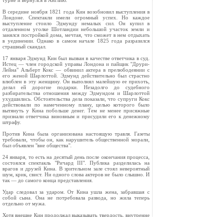
турне и вернулся в Англию.
В середине ноября 1821 года Кин возобновил выступления в
Лондоне. Спектакли имели огромный успех. Но каждое
выступление стоило Эдмунду немалых сил. Он купил в
отдаленном уголке Шотландии небольшой участок земли и
занялся постройкой дома, мечтая, что сможет в нем отдыхать
в уединении. Однако в самом начале 1825 года разразился
страшный скандал.
17 января Эдмунд Кин был вызван в качестве ответчика в суд.
Истец — член городской управы Лондона и пайщик "Друри-
Лейна" Альберт Кокс — обвинил актера в прелюбодеянии с
его женой Шарлоттой. Эдмунд действительно был страстно
влюблен в эту женщину. Он выполнял малейшую ее прихоть,
делал ей дорогие подарки. Незадолго до судебного
разбирательства отношения между Эдмундом и Шарлоттой
ухудшились. Обстоятельства дела показали, что супруги Кокс
действовали по намеченному плану, целью которого было
вытянуть у Кина побольше денег. Тем не менее присяжные
признали ответчика виновным и присудили его к денежному
штрафу.
Против Кина была организована настоящую травля. Газеты
требовали, чтобы он, как нарушитель общественной морали,
был объявлен "вне общества".
24 января, то есть на десятый день после окончания процесса,
состоялся спектакль "Ричард III". Публика разделилась на
врагов и друзей Кина. В зрительном зале стоял невероятный
шум, крик, свист. Ни одного слова актеров не было слышно. И
так — до самого конца представления.
Удар следовал за ударом. От Кина ушла жена, забравшая с
собой сына. Она не потребовала развода, но жила теперь
отдельно от мужа.
Хотя внешне Кин продолжал выказывать твердость, внутренне