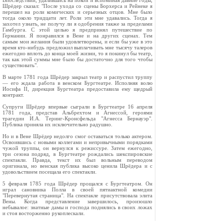
Впоследствии, удалившись на покой и вспоминая давние годы,
Шрёдер сказал: "После ухода со сцены Борхерса и Рейнеке я
перешел на роли комических и серьезных отцов. Мне было
тогда около тридцати лет. Роли эти мне удавались. Тогда я
захотел узнать, не получу ли я одобрения также за пределами
Гамбурга. С этой целью я предпринял путешествие по
Германии. Я понравился в Вене и на других сценах. Тем
самым мои желания были удовлетворены, и если бы уже в это
время кто-нибудь предложил выплачивать мне тысячу талеров
ежегодно вплоть до конца моей жизни, то я покинул бы театр,
так как этой суммы мне было бы достаточно для того чтобы
существовать".
В марте 1781 года Шрёдер закрыл театр и распустил труппу
— его ждала работа в венском Бургтеатре. Исполняя волю
Иосифа II, дирекция Бургтеатра предоставила ему щедрый
контракт.
Супруги Шрёдер впервые сыграли в Бургтеатре 16 апреля
1781 года, представ Альбрехтом и Агнессой, героями
трагедии И.А. Теринг-Кронсфельда "Агнесса Бернауэр".
Публика приняла их исключительно радушно.
Но и в Вене Шрёдер недолго смог оставаться только актером.
Освоившись с новыми коллегами и непривычными порядками
чужой труппы, он вернулся к режиссуре. Затем ежегодно,
три сезона подряд, в Бургтеатре рождались шекспировские
спектакли. Правда, текст их был вольным переводом
оригинала, но венская публика высоко ценила Шрёдера и с
удовольствием посещала его спектакли.
5 февраля 1785 года Шрёдер прощался с Бургтеатром. Он
играл сановника Полла в своей пятиактной комедии
"Перевернутая страница". На спектакле присутствовала элита
Вены. Когда представление завершилось, произошло
небывалое: знатные дамы и господа поднялись в своих ложах
и стоя восторженно рукоплескали.