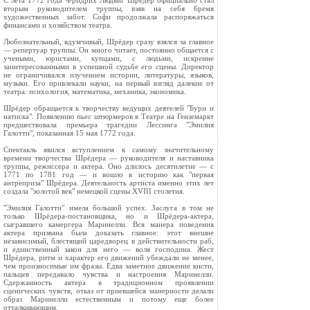
С лета 1772 года Фридрих Людвиг Шрёдер официально стал
вторым руководителем труппы, взяв на себя бремя
художественных забот. Софи продолжала распоряжаться
финансами и хозяйством театра.
Любознательный, вдумчивый, Шрёдер сразу взялся за главное
— репертуар труппы. Он много читает, постоянно общается с
учеными, юристами, купцами, с людьми, искренне
заинтересованными в успешной судьбе его сцены. Директор
не ограничивался изучением истории, литературы, языков,
музыки. Его привлекали науки, на первый взгляд далекие от
театра: психология, математика, механика, экономика.
Шрёдер обращается к творчеству ведущих деятелей "Бури и
натиска". Появлению пьес штюрмеров в Театре на Генземаркт
предшествовала премьера трагедии Лессинга "Эмилия
Галотти", показанная 15 мая 1772 года.
Спектакль явился вступлением к самому значительному
времени творчества Шрёдера — руководителя и наставника
труппы, режиссера и актера. Оно длилось десятилетие — с
1771 по 1781 год — и вошло в историю как "первая
антреприза" Шрёдера. Деятельность артиста именно этих лет
создала "золотой век" немецкой сцены XVIII столетия.
"Эмилия Галотти" имела большой успех. Заслуга в том не
только Шрёдера-постановщика, но и Шрёдера-актера,
сыгравшего камергера Маринелли. Вся манера поведения
актера призвана была доказать главное: этот внешне
независимый, блестящий царедворец в действительности раб,
и единственный закон для него — воля господина. Жест
Шрёдера, ритм и характер его движений убеждали не менее,
чем произносимые им фразы. Едва заметное движение кисти,
пальцев передавало чувства и настроения Маринелли.
Сдержанность актера в традиционном проявлении
сценических чувств, отказ от приевшейся манерности делали
образ Маринелли естественным и потому еще более
отталкивающим.