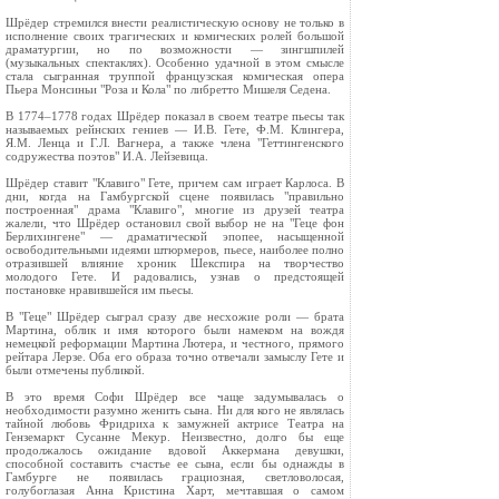
Шрёдер стремился внести реалистическую основу не только в
исполнение своих трагических и комических ролей большой
драматургии, но по возможности — зингшпилей
(музыкальных спектаклях). Особенно удачной в этом смысле
стала сыгранная труппой французская комическая опера
Пьера Монсиньи "Роза и Кола" по либретто Мишеля Седена.
В 1774–1778 годах Шрёдер показал в своем театре пьесы так
называемых рейнских гениев — И.В. Гете, Ф.М. Клингера,
Я.М. Ленца и Г.Л. Вагнера, а также члена "Геттингенского
содружества поэтов" И.А. Лейзевица.
Шрёдер ставит "Клавиго" Гете, причем сам играет Карлоса. В
дни, когда на Гамбургской сцене появилась "правильно
построенная" драма "Клавиго", многие из друзей театра
жалели, что Шрёдер остановил свой выбор не на "Геце фон
Берлихингене" — драматической эпопее, насыщенной
освободительными идеями штюрмеров, пьесе, наиболее полно
отразившей влияние хроник Шекспира на творчество
молодого Гете. И радовались, узнав о предстоящей
постановке нравившейся им пьесы.
В "Геце" Шрёдер сыграл сразу две несхожие роли — брата
Мартина, облик и имя которого были намеком на вождя
немецкой реформации Мартина Лютера, и честного, прямого
рейтара Лерзе. Оба его образа точно отвечали замыслу Гете и
были отмечены публикой.
В это время Софи Шрёдер все чаще задумывалась о
необходимости разумно женить сына. Ни для кого не являлась
тайной любовь Фридриха к замужней актрисе Театра на
Генземаркт Сусанне Мекур. Неизвестно, долго бы еще
продолжалось ожидание вдовой Аккермана девушки,
способной составить счастье ее сына, если бы однажды в
Гамбурге не появилась грациозная, светловолосая,
голубоглазая Анна Кристина Харт, мечтавшая о самом