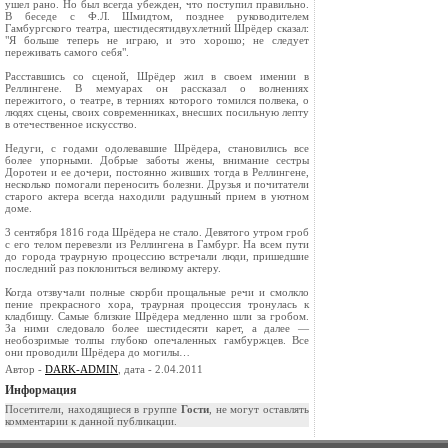
ушел рано. Но был всегда убежден, что поступил правильно.
В беседе с Ф.Л. Шмидтом, позднее руководителем
Гамбургского театра, шестидесятидвухлетний Шрёдер сказал:
"Я больше теперь не играю, и это хорошо; не следует
переживать самого себя".
Расставшись со сценой, Шрёдер жил в своем имении в
Реллингене. В мемуарах он рассказал о волнениях
пережитого, о театре, в терниях которого томился полвека, о
людях сцены, своих современниках, внесших посильную лепту
в отечественное искусство.
Недуги, с годами одолевавшие Шрёдера, становились все
более упорными. Добрые заботы жены, внимание сестры
Доротеи и ее дочери, постоянно живших тогда в Реллингене,
несколько помогали переносить болезни. Друзья и почитатели
старого актера всегда находили радушный прием в уютном
доме.
3 сентября 1816 года Шрёдера не стало. Девятого утром гроб
с его телом перевезли из Реллингена в Гамбург. На всем пути
до города траурную процессию встречали люди, пришедшие
последний раз поклониться великому актеру.
Когда отзвучали полные скорби прощальные речи и смолкло
пение прекрасного хора, траурная процессия тронулась к
кладбищу. Самые близкие Шрёдера медленно шли за гробом.
За ними следовало более шестидесяти карет, а далее —
необозримые толпы глубоко опечаленных гамбуржцев. Все
они проводили Шрёдера до могилы…
Автор -
DARK-ADMIN
, дата - 2.04.2011
Информация
Посетители, находящиеся в группе
Гости
, не могут оставлять
комментарии к данной публикации.