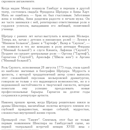
скромном ангажементе.
Когда мадам Мекур покинула Гамбург и перешла в другой
театр, состоялась свадьба Фридриха Шрёдера и Анны Харт.
Мать не ошиблась — брак их был счастливым. Заботливая
жена и хозяйка, Анна разделяла радости и печали мужа. Он
же часто занимался с ней, репетировал ответственные роли и
гордился успехом, выпадавшим его любящей, понятливой
ученице.
Шрёдер с ранних лет начал выступать в комедиях Мольера.
Теперь же, начав с детских и юношеских ролей — Луизон в
"Мнимом больном", Дамис в "Тартюфе", Валер в "Скупом", —
он появился в тех же комедиях в роли аптекаря Флорана
("Мнимый больной") и слуги Клеанта, Лафлеша ("Скупой").
Позднее он сыграет центральные роли — Оргона ("Тартюф"),
Гарпагона ("Скупой"), Арнольфа ("Школа жен") и Аргана
("Мнимый больной").
Роль Скупого, исполненная 28 августа 1775 года, стала одной
из наиболее значимых в биографии Шрёдера. Мудрость и
зрелость, с которой тридцатилетний актер сумел выписать
этот сложнейшей персонаж мольеровской драматургии,
говорили не только о его выдающихся возможностях, но и о
недюжинной настойчивости и творческой смелости, которые
помогали ему успешно преодолевать новые
профессиональные барьеры. Гарпагон на долгие годы
сохранился в репертуаре артиста.
Наконец пришло время, когда Шрёдер решительно взялся за
драмы Шекспира, масштабные полотна которого пленяли его
глубокой правдивостью, мощью событий, мудростью,
сложностью внутренней жизни героев.
Премьерой стал "Гамлет". Спектакль этот был не только
первым появлением Шекспира на Гамбургской сцене, но
первой театральной встречей немцев XVIII века с