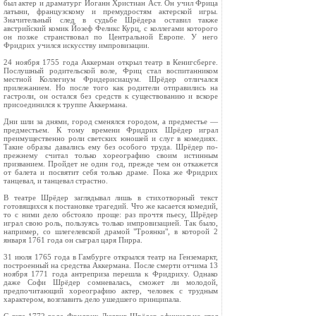
был актер и драматург Иоганн Христиан Аст. Он учил Фрица
латыни, французскому и премудростям актерской игры.
Значительный след в судьбе Шрёдера оставил также
австрийский комик Йозеф Феликс Курц, с коллегами которого
он позже странствовал по Центральной Европе. У него
Фридрих учился искусству импровизации.
24 ноября 1755 года Аккерман открыл театр в Кенигсберге.
Послушный родительской воле, Фриц стал воспитанником
местной Коллегиум Фридерисиацум. Шрёдер отличался
прилежанием. Но после того как родители отправились на
гастроли, он остался без средств к существованию и вскоре
присоединился к труппе Аккермана.
Дни шли за днями, город сменялся городом, а предместье —
предместьем. К тому времени Фридрих Шрёдер играл
преимущественно роли светских юношей и слуг в комедиях.
Такие образы давались ему без особого труда. Шрёдер по-
прежнему считал только хореографию своим истинным
призванием. Пройдет не один год, прежде чем он откажется
от балета и посвятит себя только драме. Пока же Фридрих
танцевал, и танцевал страстно.
В театре Шрёдер заглядывал лишь в стихотворный текст
готовящихся к постановке трагедий. Что же касается комедий,
то с ними дело обстояло проще: раз прочтя пьесу, Шрёдер
играл свою роль, пользуясь только импровизацией. Так было,
например, со шлегелевской драмой "Троянки", в которой 2
января 1761 года он сыграл царя Пирра.
31 июля 1765 года в Гамбурге открылся театр на Генземаркт,
построенный на средства Аккермана. После смерти отчима 13
ноября 1771 года антреприза перешла к Фридриху. Однако
даже Софи Шрёдер сомневалась, сможет ли молодой,
предпочитающий хореографию актер, человек с трудным
характером, возглавить дело ушедшего принципала.