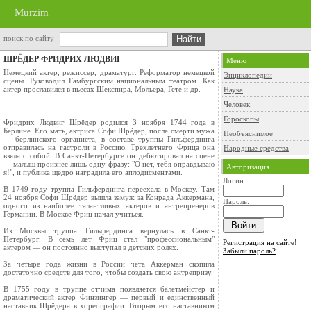
Murzim
поиск по сайту
ШРЁДЕР ФРИДРИХ ЛЮДВИГ
Меню
Немецкий актер, режиссер, драматург. Реформатор немецкой
Энциклопедии
сцены. Руководил Гамбургским национальным театром. Как
актер прославился в пьесах Шекспира, Мольера, Гете и др.
Наука
Человек
Гороскопы
Фридрих Людвиг Шрёдер родился 3 ноября 1744 года в
Берлине. Его мать, актриса Софи Шрёдер, после смерти мужа
Необъяснимое
— берлинского органиста, в составе труппы Гильфердинга
отправилась на гастроли в Россию. Трехлетнего Фрица она
Народные средства
взяла с собой. В Санкт-Петербурге он дебютировал на сцене
— малыш произнес лишь одну фразу: "О нет, тебя оправдываю
Авторизация
я!", и публика щедро наградила его аплодисментами.
Логин:
В 1749 году труппа Гильфердинга переехала в Москву. Там
24 ноября Софи Шрёдер вышла замуж за Конрада Аккермана,
Пароль:
одного из наиболее талантливых актеров и антрепренеров
Германии. В Москве Фриц начал учиться.
Из Москвы труппа Гильфердинга вернулась в Санкт-
Петербург. В семь лет Фриц стал "профессиональным"
Регистрация на сайте!
актером — он постоянно выступал в детских ролях.
Забыли пароль?
За четыре года жизни в России чета Аккерман скопила
достаточно средств для того, чтобы создать свою антрепризу.
В 1755 году в труппе отчима появляется балетмейстер и
драматический актер Финзингер — первый и единственный
наставник Шрёдера в хореографии. Вторым его наставником