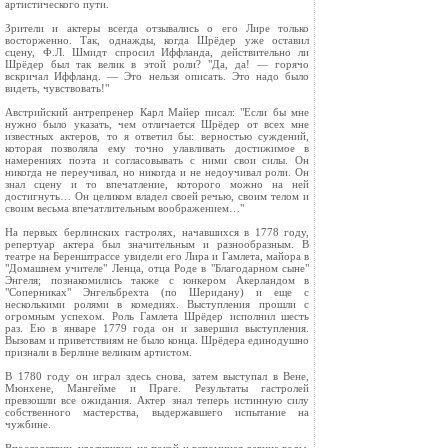
артистического пути.
Зрители и актеры всегда отзывались о его Лире только
восторженно. Так, однажды, когда Шрёдер уже оставил
сцену, Ф.Л. Шмидт спросил Иффланда, действительно ли
Шрёдер был так велик в этой роли? "Да, да! — горячо
вскричал Иффланд. — Это нельзя описать. Это надо было
видеть, чувствовать!"
Австрийский антрепренер Карл Майер писал: "Если бы мне
нужно было указать, чем отличается Шрёдер от всех мне
известных актеров, то я ответил бы: верностью суждений,
которая позволяла ему точно улавливать достижимое в
намерениях поэта и согласовывать с ними свои силы. Он
никогда не переучивал, но никогда и не недоучивал роли. Он
знал сцену и то впечатление, которого можно на ней
достигнуть… Он целиком владел своей речью, своим телом и
своим весьма впечатлительным воображением…"
На первых берлинских гастролях, начавшихся в 1778 году,
репертуар актера был значительным и разнообразным. В
театре на Беренштрассе увидели его Лира и Гамлета, майора в
"Домашнем учителе" Ленца, отца Роде в "Благодарном сыне"
Энгеля; познакомились также с юнкером Акерландом в
"Соперниках" Энгельбрехта (по Шеридану) и еще с
несколькими ролями в комедиях. Выступления прошли с
огромным успехом. Роль Гамлета Шрёдер исполнил шесть
раз. Ею в январе 1779 года он и завершил выступления.
Вызовам и приветствиям не было конца. Шрёдера единодушно
признали в Берлине великим артистом.
В 1780 году он играл здесь снова, затем выступал в Вене,
Мюнхене, Мангейме и Праге. Результаты гастролей
превзошли все ожидания. Актер знал теперь истинную силу
собственного мастерства, выдержавшего испытание на
чужбине.