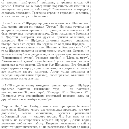
со времени гамбургской премьеры, а критика писала об
успехе "Гамлета" как о "совершенно поразительном явлении на
немецком театральном небосводе". "Гамлетовская лихорадка"
сделалась повальной. Трагедию играли в городах и деревнях,
в роскошных театрах и балаганах.
После "Гамлета" Шрёдер продолжал заниматься Шекспиром.
Два месяца спустя он показал "Отелло". Ни глава труппы, ни
актеры в хорошем приеме этой трагедии не сомневались. И
были огорчены, потерпев неудачу. Хотя исполнение Брокмана
и Доротеи Аккерман зал дружно признал отличным, а
коварного Яго — Шрёдера запомнил надолго, спектакль
быстро сошел со сцены. Но неудача не охладила Шрёдера —
он упрямо не отступал от пьес Шекспира. Вторую часть 1777
года Шрёдер посвятил шекспировским комедиям. Осенью и в
начале зимы публика увидела один за другим три спектакля —
"Венецианский купец", "Комедия ошибок" и "Мера за меру".
"Венецианский купец" имел большой успех — его сыграли
шесть раз за три недели. Шрёдер был Шейлоком. Его богатый
еврей держался гордо, с достоинствам, он прекрасно сознавал
все значение своего капитала. Актер тонко подметил и
передал национальный характер, своеобразные, отличные от
итальянских манеры купца.
В 1778 году на смену комедиям пришли трагедии. Шрёдер
проделал поистине гигантский труд — он поставил
шекспировские "Короля Лира", "Ричарда III" и "Генриха IV".
Премьеры этих сложнейших спектаклей показали одну за
другой — в июле, ноябре и декабре.
"Король Лир" на Гамбургской сцене претерпел большие
изменения. Шрёдер много раз откладывал премьеру, кое-что
дописывал, менял мизансцены, мучился решением
собственной роли — старого короля. Лир был едва ли не
лучшим из шекспировских образов Шрёдера. Долгие годы
художник любил эту работу. Впервые появившись в ней в
канун тридцатипятилетия, он не расставался с Лиром до конца