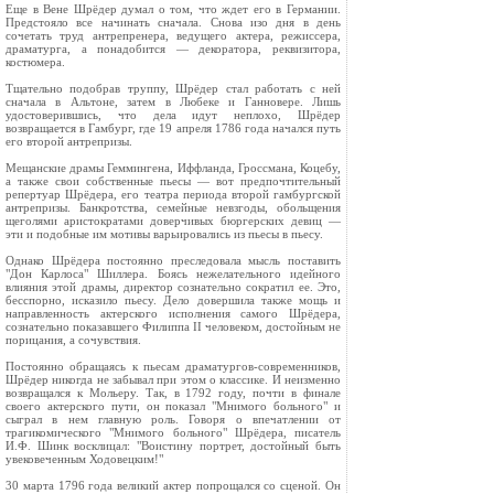
Еще в Вене Шрёдер думал о том, что ждет его в Германии.
Предстояло все начинать сначала. Снова изо дня в день
сочетать труд антрепренера, ведущего актера, режиссера,
драматурга, а понадобится — декоратора, реквизитора,
костюмера.
Тщательно подобрав труппу, Шрёдер стал работать с ней
сначала в Альтоне, затем в Любеке и Ганновере. Лишь
удостоверившись, что дела идут неплохо, Шрёдер
возвращается в Гамбург, где 19 апреля 1786 года начался путь
его второй антрепризы.
Мещанские драмы Геммингена, Иффланда, Гроссмана, Коцебу,
а также свои собственные пьесы — вот предпочтительный
репертуар Шрёдера, его театра периода второй гамбургской
антрепризы. Банкротства, семейные невзгоды, обольщения
щеголями аристократами доверчивых бюргерских девиц —
эти и подобные им мотивы варьировались из пьесы в пьесу.
Однако Шрёдера постоянно преследовала мысль поставить
"Дон Карлоса" Шиллера. Боясь нежелательного идейного
влияния этой драмы, директор сознательно сократил ее. Это,
бесспорно, исказило пьесу. Дело довершила также мощь и
направленность актерского исполнения самого Шрёдера,
сознательно показавшего Филиппа II человеком, достойным не
порицания, а сочувствия.
Постоянно обращаясь к пьесам драматургов-современников,
Шрёдер никогда не забывал при этом о классике. И неизменно
возвращался к Мольеру. Так, в 1792 году, почти в финале
своего актерского пути, он показал "Мнимого больного" и
сыграл в нем главную роль. Говоря о впечатлении от
трагикомического "Мнимого больного" Шрёдера, писатель
И.Ф. Шинк восклицал: "Воистину портрет, достойный быть
увековеченным Ходовецким!"
30 марта 1796 года великий актер попрощался со сценой. Он