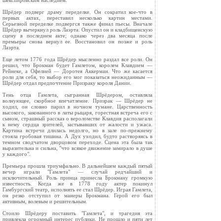
шекспировским наследием.
Шрёдер подверг драму переделке. Он сократил кое-что в
первых актах, переставил несколько картин местами.
Серьезной переделке подвергся также финал пьесы. Вначале
Шрёдер вычеркнул роль Лаэрта. Опустил он и кладбищенскую
сцену в последнем акте; однако через два месяца после
премьеры снова вернул ее. Восстановил он позже и роль
Лаэрта.
Еще летом 1776 года Шрёдер мысленно раздал все роли. Он
решил, что Брокман будет Гамлетом, королем Клавдием —
Рейнеке, а Офелией — Доротея Аккерман. Что же касается
роли для себя, то выбор его мог показаться неожиданным —
Шрёдер отдал предпочтение Призраку короля Дании.
Тень отца Гамлета, сыгранная Шрёдером, оставляла
волнующее, скорбное впечатление. Призрак — Шрёдер не
ходил, он словно парил в ночном тумане. Царственность
высокого, закованного в латы рыцаря, горестная встреча его с
сыном, страшный рассказ о вероломстве Клавдия располагали
к нему сердца зрителей, застывавших от жалости и ужаса.
Картина встречи длилась недолго, но в зале по-прежнему
стояла гробовая тишина. А Дух уходил, будто растворяясь в
темном сводчатом дворцовом переходе. Сцена эта была так
выразительна и сильна, "что всякое движение замирало в душе
у каждого".
Премьера прошла триумфально. В дальнейшем каждый пятый
вечер играли "Гамлета" — случай редчайший и
исключительный. Роль принца принесла Брокману громкую
известность. Когда же в 1778 году актер покинул
Гамбургский театр, исполнять ее стал Шрёдер. Играя Гамлета,
он резко отступил от манеры Брокмана. Герой его был
активным, волевым и решительным.
Стоило Шрёдеру поставить "Гамлета", и трагедия эта
привлекла огромный интерес публики. Не прошло и пяти лет