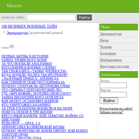
Murzim
поиск по сайту
100 ВЕЛИКИХ ВОЕННЫХ ТАЙН
Меню
Энциклопедии
[родительский раздел]
Энциклопедии
Наука
Человек
Cтатьи
:
Гороскопы
ПЕРВЫЕ БИТВЫ В ИСТОРИИ
Необъяснимое
ТАЙНА ТРОЯНСКОГО КОНЯ
ЗА ЧТО ВОЕВАЛИ АМАЗОНКИ?
Народные средства
КОГО БОЯЛИСЬ БОЕВЫЕ СЛОНЫ?
ТАК СРАЖАЛИСЬ «ТАНКИ ДРЕВНОСТИ»
Авторизация
КУДА ХОДИЛИ ДЕСЯТЬ ТЫСЯЧ ГРЕКОВ?
«ЛАЗЕРНЫЙ ПРИЦЕЛ» АРХИМЕДА
Логин:
КАК СЦИПИОН ПОБЕДИЛ ГАННИБАЛА
ПОЧЕМУ СПАРТАК НЕ ШТУРМОВАЛ РИМ
ЧТО СКРЫВАЛ ТЕВТОБУРГСКИЙ ЛЕС
Пароль:
ГДЕ «БИЧ БОЖИЙ» ПОТЕРЯЛ СВОЮ СИЛУ?
ТАЙНА ВИЗАНТИЙСКОГО ОГНЕМЕТА
КАК МОЛОТ ОСТАНОВИЛ МАВРОВ
КТО УНИЧТОЖИЛ ХАЗАРИЮ?
Регистрация на сайте!
ЗА ГРОБ ГОСПОДЕНЬ ВОЕВАЛИ И НА МОРЕ
Забыли пароль?
ПОБЕДА ЦЕНОЙ В ТРИ ЖИЗНИ
КРЕСТОВЫЙ КАМЕНЬ, ИЛИ ЗАБЫТЫЕ ВОЙНЫ СО
ШВЕДАМИ
НОВГОРОД — ОРДА: 1:0
АРИФМЕТИКА КУЛИКОВСКОЙ БИТВЫ
ПОЧЕМУ МОНГОЛЫ НЕ ВЗЯЛИ ЕВРОПУ, ИЛИ КОНЕЦ
ЗОЛОТОЙ ОРДЫ
АРБАЛЕТ ПРОТИВ ЛУКА