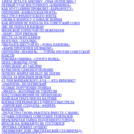
ЗАЧЕМ ЛЕТАЛ В АРКТИКУ «ГРАФ ЦЕППЕЛИН»?
ПЕРВЫЙ УДАР ВОСТОЧНОГО «БЛИЦКРИГА»
КАК МУССОЛИНИ ПРОВАЛИЛ «БАРБАРОССУ»
ОПЕРАЦИЯ «КАВКАЗСКАЯ НЕФТЬ»
РАССТРЕЛ ФРАНЦУЗСКОГО ФЛОТА
СНОВА К ВОПРОСУ О НАЧАЛЕ ВОЙНЫ
КАК ЯПОНИЯ НЕ НАПАЛА НА СОВЕТСКИЙ СОЮЗ
ЛИС НЕ ПОПАЛ В КАПКАН
ЯПОНСКОЙ ТОРПЕДОЙ ПО БЕЖЕНЦАМ
«МАРС» ПОД РЖЕВОМ
МЕСТЬ ЗА ПЕРЛ-ХАРБОР
РАЗГАДКА «ЗАГАДКИ»
ДВАДЦАТЬ ШЕСТОЙ ИЗ «ДОМА ПАВЛОВА»
«ФАРШ ПРОГЛОЧЕН ЦЕЛИКОМ!»
ОПЕРАЦИЯ «ШАМИЛЬ» — ГОРЦЫ ПРОТИВ СОВЕТСКОЙ
ВЛАСТИ
РОКОВАЯ ОШИБКА «СЕРОГО ВОЛКА»
ЦЕНА СВОБОДЫ ДУЧЕ
ОДИН ШАНС ИЗ ТЫСЯЧИ
КУРЬЕЗНОЕ САМОПОТОПЛЕНИЕ
ПОЧЕМУ ФЮРЕР НИ РАЗУ НЕ ПОГИБ
ОХОТА ЗА КРАСНЫМ ВОЖДЕМ
63 ДНЯ ВАРШАВСКОГО АДА — КТО ВИНОВАТ?
«ЦИЦЕРОН» НЕЛАТИНСКИЙ
ОСОБЫЕ ПОРУЧЕНИЯ ДЕНИЦА
«ЯМАТО», КОТОРЫЙ НЕ УБЕРЕГЛИ
БОЕСТОЛКНОВЕНИЙ НЕ ПРОИЗОШЛО
МАЙСКАЯ ТРАГЕДИЯ НА БАЛТИКЕ
БОЕВАЯ ОПЕРАЦИЯ БЕЗ ЕДИНОГО ВЫСТРЕЛА
«ЕВРЕЙСКИЕ СОЛДАТЫ» ФЮРЕРА
КОНЕЦ ИУДЫ
«РАДОСТНО СНОВА РАБОТАТЬ ВМЕСТЕ С ВАМИ»
СУДЬБЫ ПЛЕННЫХ СОВЕТСКИХ ГЕНЕРАЛОВ
НЕРАСКРЫТАЯ ТАЙНА ПОДЗЕМНОГО ГОРОДА
БРОСОК НА ХОККАЙДО НЕ СОСТОЯЛСЯ
ЭРОТИКА СИЛЬНЕЕ ПУШЕК?
ДЬЕНБЬЕНФУ, ИЛИ «ВЬЕТНАМСКИЙ СТАЛИНГРАД»