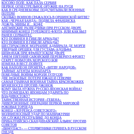
КОСОВО ПОЛЕ: КАК ПАЛА СЕРБИЯ
ПЕРВОЕ ОГНЕСТРЕЛЬНОЕ ОРУЖИЕ НА РУСИ
КАК В СРЕДНЕВЕКОВЬЕ ПОДСЧИТЫВАЛИ ВОЕННЫЕ
ПОТЕРИ
СКОЛЬКО ВОИНОВ СРАЖАЛОСЬ В ОРШИНСКОЙ БИТВЕ?
КАК «ЧЕРНАЯ БАНДА» ПОДВЕЛА ФРАНЦИСКА
ДОЖДЬ, МИНЫ И… КОФЕ
АНГЛИЙСКИЕ РАЗВЕДЧИКИ ПРИ РУССКОМ ДВОРЕ
МНИМЫЙ КОНЕЦ ТУРЕЦКОГО ФЛОТА, ИЛИ КАК БЫЛ
РАНЕН СЕРВАНТЕС
КТО ПОВИНЕН В ГИБЕЛИ АРМАДЫ?
КТО ПОВИНЕН В ГИБЕЛИ АРМАДЫ?
ШЕСТИЧАСОВОЕ МОЛЧАНИЕ АДМИРАЛА ДЕ МОРГИ
ТВЕРДЫЙ ОРЕШЕК ДЛЯ ГУСТАВА-АДОЛЬФА
ШПИОНАЖ ПРИ ФРАНЦУЗСКОМ ДВОРЕ
ЗАЧЕМ ЕВГЕНИЙ САВОЙСКИЙ ПЕРЕВЕРНУЛ ФРОНТ?
СЕКРЕТ НОВАТОРА МОРСКОГО БОЯ
ИЗМЕНА В ВЕСТ-ПОЙНТЕ
КАК НАПОЛЕОН ПРОИГРАЛ «БИТВУ НАРОДОВ»
ТАЙНЫЕ АГЕНТЫ БОНАПАРТА
ПОБЕДНЫЕ ВОЙНЫ КОРОЛЯ ЗУЛУСОВ
ДВЕ НЕБОЕВЫЕ ПОТЕРИ ЮЖАН И СЕВЕРЯН
САМАЯ ГЛАВНАЯ ВОЕННАЯ ТАЙНА КРАСНОКОЖИХ
БРОНЕНОСЕЦ ПРОТИВ ДЖОНОК
КОМУ БЫЛА НУЖНА РУССКО-ЯПОНСКАЯ ВОЙНА?
ЧТО ПОМЕШАЛО ЯПОНЦАМ УДАРИТЬ ПО
ВЛАДИВОСТОКУ?
ТАИНСТВЕННАЯ ИСТОРИЯ «ГЕБЕНА»
ДИВЕРСИОННЫЕ ОПЕРАЦИИ ПЕРВОЙ МИРОВОЙ
РОКОВАЯ ТОРПЕДА
КОНЕЦ «ЛОУРЕНСА СОВЕТСКОГО»
МОЛНИЕНОСНЫЙ УДАР ПО МАНЬЧЖУРИИ
ОН СЛУЖИЛ РЕСПУБЛИКЕ ДО КОНЦА
ПРИБАЛТИЙСКО-СКАНДИНАВСКИЙ АЛЬЯНС ПРОТИВ
СОВЕТОВ
«ВИФУПАСТ» — СТЕРВЯТНИКИ ГЕРИНГА В РУССКОМ
ГНЕЗДЕ