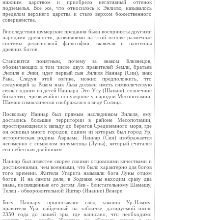
нижним царством и приобрело негативный оттенок
подземелья. Все же, что относилось к Энлилю, называлось
пределом верхнего царства и стало верхом божественного
совершенства.
Впоследствии шумерские предания были восприняты другими
народами древности, развившими на этой основе различные
системы религиозной философии, включая и пантеоны
древних богов.
Становится понятным, почему за знаком Близнецов,
обозначающих в том числе двух правителей Земли, братьев
Энлиля и Энки, идет первый сын Энлиля Наннар (Син), знак
Рака. Следуя этой логике, можно предположить, что
следующий за Раком знак Льва должен иметь символическую
связь с одним из детей Наннара. Это Уту (Шамаш), солнечное
божество, чрезвычайно популярное у народов Месопотамии.
Шамаш символически изображался в виде Солнца.
Поскольку Наннар был прямым наследником Энлиля, ему
достались большие территории в районе Месопотамии,
простирающиеся к западу до берегов Средиземного моря, где
он основал много городов, одним из которых был город Ур,
историческая родина Авраама. Наннар (Син) изображается
неизменно с символом полумесяца (Луны), который считался
его небесным двойником.
Наннар был известен скорее своими отцовскими качествами и
достижениями, чем военными, что было характерно для богов
того времени. Жители Угарита называли бога Луны отцом
богов. И на самом деле, в Зодиаке мы находим сразу два
знака, посвященные его детям: Лев - блистательному Шамашу,
Телец - обворожительной Иштар (Инанне) Венере.
Богу Наннару приписывают свод законов Ур-Намму,
правителя Ура, найденный на табличке, датируемой около
2350 года до нашей эры, где написано, что необходимо