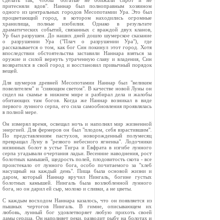
сделать так, чтобы "богатые не обижали сирот и не
притесняли вдов". Наннар был полноправным хозяином
одного из центральных городов Месопотамии Ура. Это был
процветающий город, в котором находились огромные
хранилища, полные изобилия. Однако в результате
драматических событий, связанных с враждой двух кланов,
Ур был разрушен. До наших дней дошло шумерское сказание
о разрушении Ура ("Плач о разрушении Ура"), где
рассказывается о том, как бог Син покинул этот город. Хотя
впоследствии обстоятельства заставили Наннара взяться за
оружие и силой вернуть утраченную славу и владения, Син
возвратился в свой город и восстановил привычный порядок
вещей.
Для шумеров древней Месопотамии Наннар был "великим
повелителем" и "сияющим светом". В качестве новой Луны он
сидел на скамье в нижнем мире и разбирал дела и жалобы
обитающих там богов. Когда же Наннар возникал в виде
первого лунного серпа, его сила самообновления проявлялась
в полной мере.
Он измерял время, освещал ночь и наполнял мир жизненной
энергией. Для фермеров он был "плодом, себя взрастившим".
По представлениям пастухов, новорожденный полумесяц
превращал Луну в "резвого небесного ягненка". Лодочники
низинных болот в устье Тигра и Евфрата в изгибе лунного
серпа угадывали очертания ладьи. Весенние наводнения, рост
болотных камышей, щедрость полей, плодовитость скота - все
проистекало от лунного бога, особо почитаемого за "хлеб
насущный на каждый день". Пища была основой жизни и
даром, который Наннар вручил Нингаль, богине густых
болотных камышей. Нингаль была возлюбленной лунного
бога, но он дарил ей сыр, молоко и сливки, а не цветы.
С каждым восходом Наннара казалось, что он появляется из
пышных чертогов Нингаль. В гимне, описывающем их
любовь, лунный бог удовлетворяет любую прихоть своей
дамы сердца. Он наполняет реки, разводит рыбу на болотах и