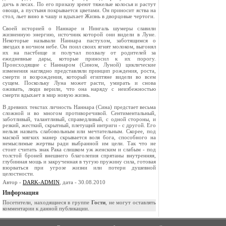
дичь в лесах. По его приказу зреют тяжелые колосья и растут
овощи, а пустыня покрывается цветами. Он приносит яства на
стол, льет вино в чашу и вдыхает Жизнь в дворцовые чертоги.
Своей историей о Наннаре и Нингаль шумеры славили
жизненную энергию, источник которой они видели в Луне.
Некоторые называли Наннара пастухом, заботящимся о
звездах в ночном небе. Он поил своих ягнят молоком, выгонял
их на пастбище и получал похвалу от родителей за
ежедневные дары, которые приносил к их порогу.
Происходящие с Наннаром (Сином, Луной) циклические
изменения наглядно представляли принцип рождения, роста,
смерти и возрождения, который египтяне видели во всем
сущем. Поскольку Луна может расти, умирать и снова
оживать, люди верили, что она наряду с неизбежностью
смерти вдыхает в мир новую жизнь.
В древних текстах личность Наннара (Сина) предстает весьма
сложной и во многом противоречивой. Сентиментальный,
заботливый, талантливый, справедливый, с одной стороны, и
резкий, жесткий, скрытный, плетущий интриги - с другой. Его
нельзя назвать слабовольным или мечтательным. Скорее, под
маской мягких манер скрывается воля бога, способного на
немыслимые жертвы ради выбранной им цели. Так что не
стоит считать знак Рака слишком уж женским и слабым - под
толстой броней внешнего благолепия спрятаны внутренняя,
глубинная мощь и закрученная в тугую пружину сила, готовая
взорваться при угрозе жизни или потери душевной
целостности.
Автор -
DARK-ADMIN
, дата - 30.08.2010
Информация
Посетители, находящиеся в группе
Гости
, не могут оставлять
комментарии к данной публикации.