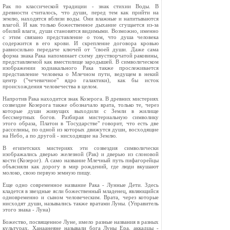
Рак по классической традиции - знак стихии Воды. В
древности считалось, что души, перед тем как прийти на
землю, находятся вблизи воды. Они влажные и напитываются
влагой. И как только божественное дыхание сгущается из-за
обилий влаги, души становятся видимыми. Возможно, именно
с этим связано представление о том, что душа человека
содержится в его крови. И скрепление договора кровью
равносильно передаче ключей от "своей души. Даже сама
форма знака Рака напоминает схему двустворчатой раковины,
представляемой как вместилище зародышей. В символическом
изображении зодиакального Рака также прослеживается
представление человека о Млечном пути, ведущем в некий
центр ("чечевичное" ядро галактики), как бы исток
происхождения человечества в целом.
Напротив Рака находится знак Козерога. В древних мистериях
созвездие Козерога также обозначало врата, только те, через
которые души живущих выходили с Земли в жилище
бессмертных богов. Разбирая мистериальную символику
этого образа, Платон в "Государстве" говорит, что есть две
расселины, по одной из которых движутся души, восходящие
на Небо, а по другой - нисходящие на Землю.
В египетских мистериях эти созвездия символически
изображались дверью железной (Рак) и дверью из слоновой
кости (Козерог). А само название Млечный путь пифагорейцы
объясняли как дорогу в мир рождений, где люди вкушают
молоко, свою первую земную пищу.
Еще одно современное название Рака - Лунные Дети. Здесь
кладется в звездные ясли божественный младенец, являющийся
одновременно и сыном человеческим. Врата, через которые
нисходят души, назывались также вратами Луны. (Управитель
этого знака - Луна)
Божество, посвященное Луне, имело разные названия в разных
культурах. Ханаанеяне называли бога Луны Ера, аккадцы -