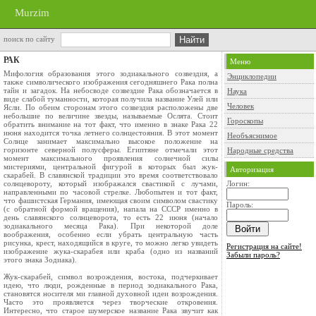
Murzim
поиск по сайту
РАК
Меню
Мифология образования этого зодиакального созвездия, а
Энциклопедии
также символического изображения сегодняшнего Рака полна
тайн и загадок. На небосводе созвездие Рака обозначается в
Наука
виде слабой туманности, которая получила название Улей или
Человек
Ясли. По обеим сторонам этого созвездия расположены две
небольшие по величине звезды, называемые Ослята. Стоит
Гороскопы
обратить внимание на тот факт, что именно в знаке Рака 22
июня находится точка летнего солнцестояния. В этот момент
Необъяснимое
Солнце занимает максимально высокое положение на
горизонте северной полусферы. Египтяне отмечали этот
Народные средства
момент максимального проявления солнечной силы
мистериями, центральной фигурой в которых был жук-
Авторизация
скарабей. В славянской традиции это время соответствовало
солнцевороту, который изображался свастикой с лучами,
Логин:
направленными по часовой стрелке. Любопытен и тот факт,
что фашистская Германия, имеющая своим символом свастику
Пароль:
(с обратной формой вращения), напала на СССР именно в
день славянского солнцеворота, то есть 22 июня (начало
зодиакального месяца Рака). При некоторой доле
воображения, особенно если убрать центральную часть
рисунка, крест, находящийся в круге, то можно легко увидеть
Регистрация на сайте!
изображение жука-скарабея или краба (одно из названий
Забыли пароль?
этого знака Зодиака).
Жук-скарабей, символ возрождения, востока, подчеркивает
идею, что люди, рожденные в период зодиакального Рака,
становятся носителя ми главной духовной идеи возрождения.
Часто это проявляется через творческие откровения.
Интересно, что старое шумерское название Рака звучит как