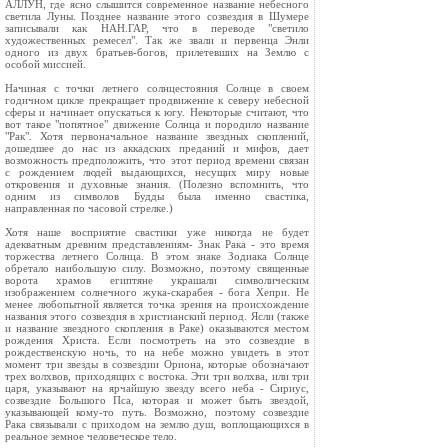
АЛЛУН, где ясно слышится современное название небесного
светила Луны. Позднее название этого созвездия в Шумере
записывали как НАН.ГАР, что в переводе "светило
художественных ремесел". Так же звали и первенца Энли
одного из двух братьев-богов, прилетевших на Землю с
особой миссией.
Начиная с точки летнего солнцестояния Солнце в своем
годичном цикле прекращает продвижение к северу небесной
сферы и начинает опускаться к югу. Некоторые считают, что
вот такое "попятное" движение Солнца и породило название
"Рак". Хотя первоначальное название звездных скоплений,
дошедшее до нас из аккадских преданий и мифов, дает
возможность предположить, что этот период времени связан
с рождением людей выдающихся, несущих миру новые
откровения и духовные знания. (Полезно вспомнить, что
одним из символов Будды была именно свастика,
направленная по часовой стрелке.)
Хотя наше восприятие свастики уже никогда не будет
адекватным древним представлениям- Знак Рака - это время
торжества летнего Солнца. В этом знаке Зодиака Солнце
обретало наибольшую силу. Возможно, поэтому священные
ворота храмов египтяне украшали символическим
изображением солнечного жука-скарабея - бога Хепри. Не
менее любопытной является точка зрения на происхождение
названия этого созвездия в христианский период. Ясли (также
и название звездного скопления в Раке) оказываются местом
рождения Христа. Если посмотреть на это созвездие в
рождественскую ночь, то на небе можно увидеть в этот
момент три звезды в созвездии Ориона, которые обозначают
трех волхвов, приходящих с востока. Эти три волхва, или три
царя, указывают на ярчайшую звезду всего неба - Сириус,
созвездие Большого Пса, которая и может быть звездой,
указывающей кому-то путь. Возможно, поэтому созвездие
Рака связывали с приходом на землю душ, воплощающихся в
реальное земное человеческое тело.