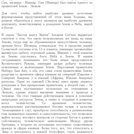
Син, шумеры - Наннар. Син (Наннар) был сыном одного из
правителей Земли - Энлиля.
Для того чтобы найти наиболее древние источники
формирования представлений об этом знаке Зодиака, мы
решили обратиться к эпосу шумеров как наиболее древнему
документу, повествующему о рождении Земли и Неба, людей
и богов.
В серии "Листая книгу Бытия" Захария Ситчин выдвигает
гипотезу о том, что около полумиллиона лет назад на нашу
Землю, тогда еще не обремененную присутствием человека,
пришли боги. Шумеры, утверждали что в пределах нашей
Солнечной системы есть 12-я планета, имеющая чрезвычайно
вытянутую орбиту огромной длины. Именно с этой планеты
на Землю спустились боги Неба и Земли. В нашем
сегодняшнем понимании это были некие представители
Космического Разума, имеющие целью добычу полезных
ископаемых и колонизацию Земли. Верховным правителем
Нибиру был Ану, а оба его сына стали правителями Земли,
разделив со временем сферы влияния на северный (Евразия и
Северная Америка ) и южный (Африка, Южная Америка)
регионы. Один из сыновей (Эн-лиль) имел право первого
рождения и был прекрасным правителем, а второй сын - Эа
(Энки) имел подчиненное положение по отношению к
Энлилю, однако владел высшими знаниями о природе и
человеке. Он стал главным действующим лицом в освоении
природных ресурсов Земли, а также в создании и развитии
всего человечества. Со временем человечество,
первоначально рассматриваемое богами только в качестве
"помощников и слуг, приобрело способность к размножению
(так называемое падение) и самостоятельность, что позволило
выйти из-под жесткого контроля со стороны богов и развить
собственную, человеческую цивилизацию. Между двумя
братьями, а позднее их потомками постоянно существовала
вражда за сферы влияния. Более того, все, что относилось к
Энки и находилось в южной полусфере, стало называться