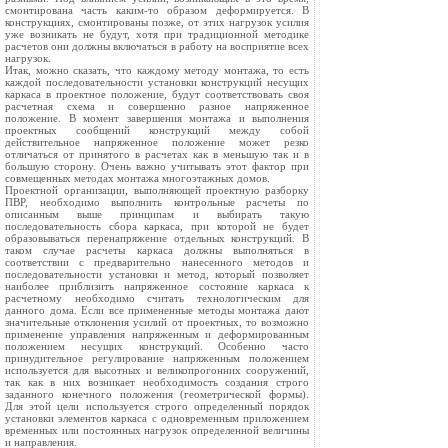
смонтирована часть каким-то образом деформируется. В
конструкциях, смонтированы позже, от этих нагрузок усилия
уже возникать не будут, хотя при традиционной методике
расчетов они должны включаться в работу на восприятие всех
нагрузок.
Итак, можно сказать, что каждому методу монтажа, то есть
каждой последовательности установки конструкций несущих
каркаса в проектное положение, будут соответствовать своя
расчетная схема и совершенно разное напряженное
положение. В момент завершения монтажа и выполнения
проектных сообщений конструкций между собой
действительное напряженное положение может резко
отличаться от принятого в расчетах как в меньшую так и в
большую сторону. Очень важно учитывать этот фактор при
совмещенных методах монтажа многоэтажных домов.
Проектной организации, выполняющей проектную разборку
ПВР, необходимо выполнить контрольные расчеты по
описанным выше принципам и выбирать такую
последовательность сбора каркаса, при которой не будет
образовываться перенапряжение отдельных конструкций. В
таком случае расчеты каркаса должны выполняться в
соответствии с предварительно нанесенного методов и
последовательности установки и метод, который позволяет
наиболее приблизить напряженное состояние каркаса к
расчетному необходимо считать технологическим для
данного дома. Если все примененные методы монтажа дают
значительные отклонения усилий от проектных, то возможно
применение управления напряженным и деформированным
положением несущих конструкций. Особенно часто
принудительное регулирование напряженным положением
используется для высотных и великопрогонних сооружений,
так как в них возникает необходимость создания строго
заданного конечного положения (геометрической формы).
Для этой цели используется строго определенный порядок
установки элементов каркаса с одновременным приложением
временных или постоянных нагрузок определенной величины
и направления.