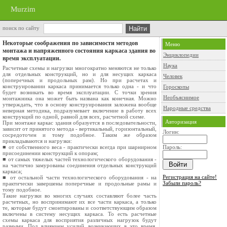
Murzim
поиск по сайту
Некоторые соображения по зависимости методов
Меню
монтажа и напряженного состояния каркаса здания во
Энциклопедии
время эксплуатации.
Наука
Расчетные схемы и нагрузки многократно меняются не только
для отдельных конструкций, но и для несущих каркаса
Человек
(поперечных и продольных рам). Но при расчетах и
конструировании каркаса принимается только одна - и что
Гороскопы
будет возникать во время эксплуатации. С точки зрения
Необъяснимое
монтажника она может быть названа как конечная. Можно
утверждать, что в основу конструирования заложена вообще
Народные средства
неверная методика, подразумевает включение в работу всех
конструкций по одной, равной для всех, расчетной схеме.
Авторизация
При монтаже каркас здания образуется в последовательности,
зависит от принятого метода - вертикальный, горизонтальный,
Логин:
сосредоточен и тому подобное. Таким же образом
прикладываются и нагрузки:
■ от собственного веса - практически всегда при шарнирном
Пароль:
присоединении конструкций к опорам;
■ от самых тяжелых частей технологического оборудования -
на частично замурованы соединения отдельных конструкций
каркаса;
Регистрация на сайте!
■ от остальной части технологического оборудования - на
Забыли пароль?
практически завершены поперечные и продольные рамы и
тому подобное.
Такие нагрузки во многих случаях составляют более часть
расчетных, но воспринимают их все части каркаса, а только
те, которые будут смонтированы и соответствующим образом
включены в систему несущих каркаса. То есть расчетные
схемы каркаса для восприятия различных нагрузок будут
разными. Под влиянием усилий, возникающих в это время,