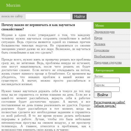
Murzim
поиск по сайту
Почему важно не нервничать и как научиться
Меню
спокойствию?
Энциклопедии
Медики в один голос утверждают о том, что каждому
Наука
человеку нужно научиться сохранять спокойствие в любой
ситуации. Ведь стрессы являются одной из главных причин
Человек
большинства тяжелых недугов. Но справляться со своими
эмоциями умеют далеко не все люди. Возможно, ли научиться
Гороскопы
быть спокойными и как это сделать?
Необъяснимое
Прежде всего, нужно взять за привычку решать все проблемы
Народные средства
сразу же, не затягивая. Ведь, проблемы никуда не исчезают,
они могут накапливаться, после чего решить их будет
достаточно сложно. Если ничего не откладывать на потом,
Авторизация
жизнь станет намного проще и беззаботнее. Со временем вы
Логин:
убедитесь, что никаких проблем в вашей жизни не
существует. А значит, можно просто расслабиться и
наслаждаться жизнью.
Пароль:
Нужно также научиться держать себя в тонусе до тех пор
пока вы не справитесь со всеми планами на день. Если же в
какой-то момент расслабиться, вернуть себя в рабочее
состояние будет достаточно трудно. А значит, и все
Регистрация на сайте!
поставленные на день планы реализовать не удастся. Гораздо
Забыли пароль?
разумнее будет расслабиться в тот момент, когда вы
полностью сделаете все необходимые заданиям и справитесь
со всей работой. В то же время нужно делать небольшие
перерывы в работе. Лучше, чтобы это была небольшая
пятиминутная прогулка на свежем воздухе, а не просмотр
телевизора. А главное, относится к проблемам, как к
возможностям изменить свою жизнь к лучшему.