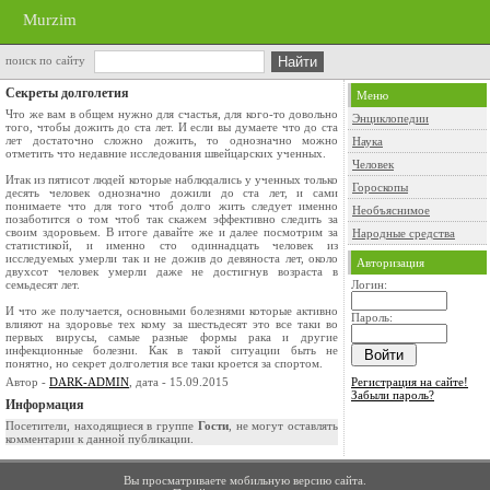
Murzim
поиск по сайту
Секреты долголетия
Меню
Что же вам в общем нужно для счастья, для кого-то довольно
Энциклопедии
того, чтобы дожить до ста лет. И если вы думаете что до ста
лет достаточно сложно дожить, то однозначно можно
Наука
отметить что недавние исследования швейцарских ученных.
Человек
Итак из пятисот людей которые наблюдались у ученных только
Гороскопы
десять человек однозначно дожили до ста лет, и сами
понимаете что для того чтоб долго жить следует именно
Необъяснимое
позаботится о том чтоб так скажем эффективно следить за
своим здоровьем. В итоге давайте же и далее посмотрим за
Народные средства
статистикой, и именно сто одиннадцать человек из
исследуемых умерли так и не дожив до девяноста лет, около
Авторизация
двухсот человек умерли даже не достигнув возраста в
семьдесят лет.
Логин:
И что же получается, основными болезнями которые активно
Пароль:
влияют на здоровье тех кому за шестьдесят это все таки во
первых вирусы, самые разные формы рака и другие
инфекционные болезни. Как в такой ситуации быть не
понятно, но секрет долголетия все таки кроется за спортом.
Автор -
DARK-ADMIN
, дата - 15.09.2015
Регистрация на сайте!
Забыли пароль?
Информация
Посетители, находящиеся в группе
Гости
, не могут оставлять
комментарии к данной публикации.
Вы просматриваете мобильную версию сайта.