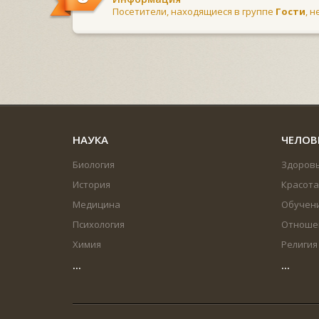
Посетители, находящиеся в группе
Гости
, 
НАУКА
ЧЕЛОВ
Биология
Здоров
История
Красота
Медицина
Обучен
Психология
Отноше
Химия
Религия
...
...