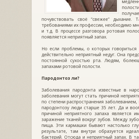
медленн
полост
получа
почувствовать своё “свежее” дыхание.
требованиями их профессии, необходимо мно
и т.д. В процессе разговора ротовая поло
появляется неприятный запах.
Но если проблемы, о которых говориться 
действительно неприятный недуг. Она пред
постоянной сухостью рта. Людям, болею
запахами ротовой полости.
Пародонтоз ли?
Заболевания пародонта известные в наро
заболевания могут стать причиной неприят
по степени распространения заболеванием, 
пародонтозу люди старше 35 лет. Да и воо
причиной неприятного запаха является и
заражение тканей вокруг зубов. Между зуб
пища. Эти кармашки бывают настолько глу
результате, там внутри образуется идеа
бактерий. Отсюда и неприятный запах. В та