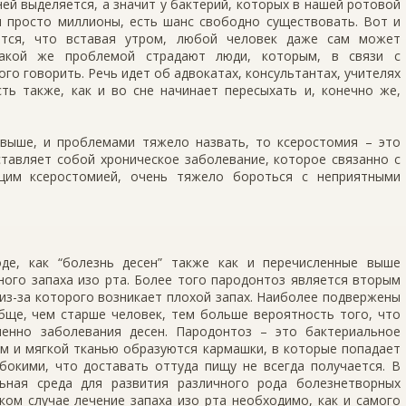
ей выделяется, а значит у бактерий, которых в нашей ротовой
и просто миллионы, есть шанс свободно существовать. Вот и
ется, что вставая утром, любой человек даже сам может
 Такой же проблемой страдают люди, которым, в связи с
го говорить. Речь идет об адвокатах, консультантах, учителях
сть также, как и во сне начинает пересыхать и, конечно же,
выше, и проблемами тяжело назвать, то ксеростомия – это
ставляет собой хроническое заболевание, которое связанно с
щим ксеростомией, очень тяжело бороться с неприятными
де, как “болезнь десен” также как и перечисленные выше
ного запаха изо рта. Более того пародонтоз является вторым
из-за которого возникает плохой запах. Наиболее подвержены
бще, чем старше человек, тем больше вероятность того, что
менно заболевания десен. Пародонтоз – это бактериальное
ом и мягкой тканью образуются кармашки, в которые попадает
бокими, что доставать оттуда пищу не всегда получается. В
льная среда для развития различного рода болезнетворных
ком случае лечение запаха изо рта необходимо, как и самого