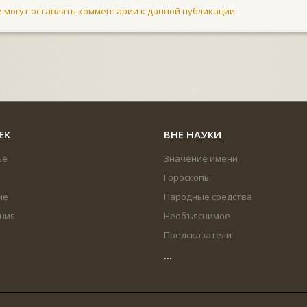
не могут оставлять комментарии к данной публикации.
ЕК
ВНЕ НАУКИ
ье
Значение имени
Гороскопы
ие
Народные средства
ния
Необъяснимое
Предсказатели
...