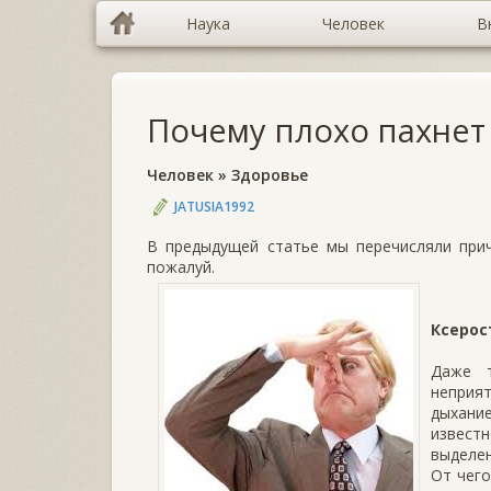
Наука
Человек
В
Почему плохо пахнет 
Человек
»
Здоровье
JATUSIA1992
В предыдущей статье мы перечисляли прич
пожалуй.
Ксерос
Даже 
неприят
дыхани
извест
выделен
От чего