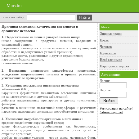
Murzim
поиск по сайту
Причины снижения количества витаминов в
Меню
организме человека
Энциклопедии
1. Недостаточное наличие в употребляемой пище:
Наука
низкое содержание в продуктах питания, входящих в
ежедневный рацион;
Человек
разрушение имеющихся в пище витаминов из-за кулинарной
обработки и недопустимых условий хранения;
Гороскопы
различные диеты, религиозные и другие ограничения;
нарушение баланса веществ;
Необъяснимое
пониженный аппетит.
Народные средства
2. Понижение активности микрофлоры кишечника,
вследствие неправильного питания и приема различных
Авторизация
угнетающих ее препаратов.
Логин:
3. Ухудшение всасывания витаминов вследствие:
заболеваний ЖКТ;
Пароль:
нарушения ферментных механизмов всасывания кишечника
из-за наследственных и других заболеваний;
действия лекарственных препаратов и других токсических
факторов;
развитие в кишечнике патогенной микрофлоры и различных
Регистрация на сайте!
паразитов, являющихся активными потребителями витаминов.
Забыли пароль?
4. Увеличение потребности организма в витаминах:
вредное воздействие окружающей среды;
такие физиологические особенности как беременность,
кормление грудью, период интенсивного роста детей и
старение организма;
особые природные условия – мороз, жара, магнитные бури,