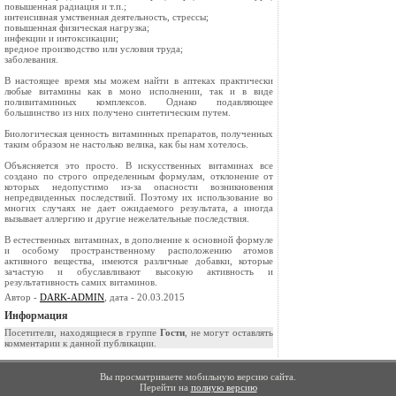
повышенная радиация и т.п.;
интенсивная умственная деятельность, стрессы;
повышенная физическая нагрузка;
инфекции и интоксикации;
вредное производство или условия труда;
заболевания.
В настоящее время мы можем найти в аптеках практически
любые витамины как в моно исполнении, так и в виде
поливитаминных комплексов. Однако подавляющее
большинство из них получено синтетическим путем.
Биологическая ценность витаминных препаратов, полученных
таким образом не настолько велика, как бы нам хотелось.
Объясняется это просто. В искусственных витаминах все
создано по строго определенным формулам, отклонение от
которых недопустимо из-за опасности возникновения
непредвиденных последствий. Поэтому их использование во
многих случаях не дает ожидаемого результата, а иногда
вызывает аллергию и другие нежелательные последствия.
В естественных витаминах, в дополнение к основной формуле
и особому пространственному расположению атомов
активного вещества, имеются различные добавки, которые
зачастую и обуславливают высокую активность и
результативность самих витаминов.
Автор -
DARK-ADMIN
, дата - 20.03.2015
Информация
Посетители, находящиеся в группе
Гости
, не могут оставлять
комментарии к данной публикации.
Вы просматриваете мобильную версию сайта.
Перейти на
полную версию