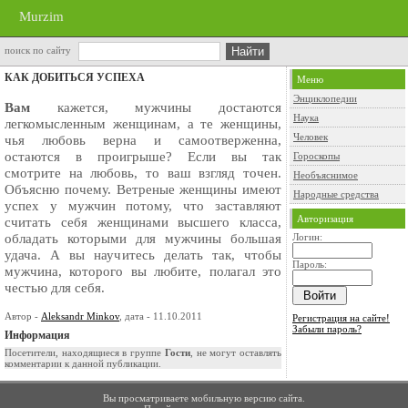
Murzim
поиск по сайту
КАК ДОБИТЬСЯ УСПЕХА
Меню
Энциклопедии
Вам
кажется, мужчины достаются
Наука
легкомыслен­ным женщинам, а те женщины,
Человек
чья любовь верна и самоотверженна,
остаются в проигрыше? Если вы так
Гороскопы
смотрите на любовь, то ваш взгляд точен.
Необъяснимое
Объясню почему. Ветреные женщины имеют
Народные средства
ус­пех у мужчин потому, что заставляют
Авторизация
считать себя женщинами высшего класса,
обладать которыми для мужчины большая
Логин:
удача. А вы научитесь де­лать так, чтобы
Пароль:
мужчина, которого вы любите, полагал это
честью для себя.
Автор -
Aleksandr Minkov
, дата - 11.10.2011
Регистрация на сайте!
Забыли пароль?
Информация
Посетители, находящиеся в группе
Гости
, не могут оставлять
комментарии к данной публикации.
Вы просматриваете мобильную версию сайта.