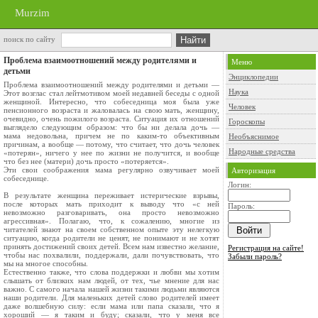
Murzim
поиск по сайту
Проблема взаимоотношений между родителями и
Меню
детьми
Энциклопедии
Проблема взаимоотношений между родителями и детьми —
Наука
Этот возглас стал лейтмотивом моей недавней беседы с одной
женщиной. Интересно, что собеседница моя была уже
Человек
пенсионного возраста и жаловалась на свою мать, женщину,
очевидно, очень пожилого возраста. Ситуация их отношений
Гороскопы
выглядело следующим образом: что бы ни делала дочь —
мама недовольна, причем не по каким-то объективным
Необъяснимое
причинам, а вообще — потому, что считает, что дочь человек
Народные средства
«потерян», ничего у нее по жизни не получится, и вообще
что без нее (матери) дочь просто «потеряется».
Эти свои соображения мама регулярно озвучивает моей
Авторизация
собеседнице.
Логин:
В результате женщина переживает истерические взрывы,
после которых мать приходит к выводу что «с ней
Пароль:
невозможно разговаривать, она просто невозможно
агрессивная». Полагаю, что, к сожалению, многие из
читателей знают на своем собственном опыте эту нелегкую
ситуацию, когда родители не ценят, не понимают и не хотят
принять достижений своих детей. Всем нам известно желание,
Регистрация на сайте!
чтобы нас похвалили, поддержали, дали почувствовать, что
Забыли пароль?
мы на многое способны.
Естественно также, что слова поддержки и любви мы хотим
слышать от близких нам людей, от тех, чье мнение для нас
важно. С самого начала нашей жизни такими людьми являются
наши родители. Для маленьких детей слово родителей имеет
даже волшебную силу: если мама или папа сказали, что я
хороший — я таким и буду; сказали, что у меня все