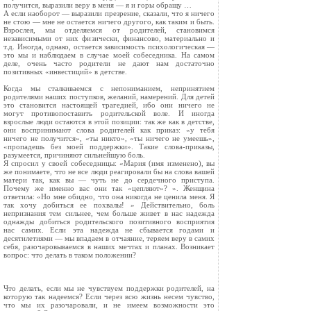
получится, выразили веру в меня — я и горы обращу …
А если наоборот — выразили презрение, сказали, что я ничего
не стою — мне не остается ничего другого, как таким и быть.
Взрослея, мы отделяемся от родителей, становимся
независимыми от них физически, финансово, материально и
т.д. Иногда, однако, остается зависимость психологическая —
это мы и наблюдаем в случае моей собеседника. На самом
деле, очень часто родители не дают нам достаточно
позитивных «инвестиций» в детстве.
Когда мы сталкиваемся с непониманием, непринятием
родителями наших поступков, желаний, намерений. Для детей
это становится настоящей трагедией, ибо они ничего не
могут противопоставить родительской воле. И иногда
взрослые люди остаются в этой позиции: так же как в детстве,
они воспринимают слова родителей как приказ: «у тебя
ничего не получится», «ты никто», «ты ничего не умеешь»,
«пропадешь без моей поддержки». Такие слова-приказы,
разумеется, причиняют сильнейшую боль.
Я спросил у своей собеседницы: «Мария (имя изменено), вы
же понимаете, что не все люди реагировали бы на слова вашей
матери так, как вы — чуть не до сердечного приступа.
Почему же именно вас они так «цепляют»? ». Женщина
ответила: «Но мне обидно, что она никогда не ценила меня. Я
так хочу добиться ее похвалы! » Действительно, боль
непризнания тем сильнее, чем больше живет в нас надежда
однажды добиться родительского позитивного восприятия
нас самих. Если эта надежда не сбывается годами и
десятилетиями — мы впадаем в отчаяние, теряем веру в самих
себя, разочаровываемся в наших мечтах и планах. Возникает
вопрос: что делать в таком положении?
Что делать, если мы не чувствуем поддержки родителей, на
которую так надеемся? Если через всю жизнь несем чувство,
что мы их разочаровали, и не имеем возможности это