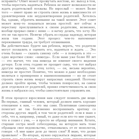
исправить? Ответ может прозвучать жестоко, но: выход в том,
чтобы перестать надеяться. Ребенок не имеет возможности не
ждать родительской похвалы. Но взрослый — может. Более
того — имеет право не строить свою жизнь в зависимости от
удовлетворения или неудовлетворения родителей. Хотелось
бы, однако, обратить внимание на такой момент. Этот совет
может кому-то показаться весьма простой: вот сейчас я
перестану прислушиваться к своим родителям, возможно,
вообще прервал связи с ними — и начну делать, что хочу. Но
это не так просто. Нелегко убрать из сердца надежду, которая
жила там годами. Этот процесс чем-то напоминает
переживание траура, он требует оплакивания.
Вы действительно будете как ребенок, верить, что родители
могут похвалить и оценить его, надеяться и ждать … Это
очень больно — сказать самому себе — и поверить в это —
одно короткое слово: «никогда». Если маме уже более 80 лет
— это значит, что она никогда не изменит своего видения
дочери. Если отец годами не прощает сыну, что тот выбрал
другую карьеру, чем отец хотел, — он, весьма вероятно,
никогда не простит. Понятно, что можно и даже необходимо
молиться о примирении и взаимопонимания — но не стоит
строить свою жизнь вокруг напрасных ожиданий. Поэтому
должно пройти время, чтобы человек повзрослел, на самом
деле отделился от родителей, принял ответственность за свою
жизнь и набрался сил, чтобы самостоятельно управлять им.
В этом процессе взросления нам следует помнить две вещи.
Во-первых, главный человек, который должен иметь хорошее
отношение к нам, — это мы сами. Позитивная самооценка
помогает не так болезненно воспринимать критику со
стороны других людей, в том числе родителей: если я знаю о
себе, что я, например, умный, то даже если кто-то мне скажет,
что я сошел с ума, — я просто не обращу внимания. Кстати,
старшая сестра моей собеседницы, на которую мать тоже
обращала свое недовольство, отмахивалась от ее монологов,
говоря: «А мне какое дело до твоих слов? Я знаю, что делаю
правильно! » Во-вторых, нужно окружаться людьми, которые
могут нас поддержать, разделяющих наше мировоззрение,