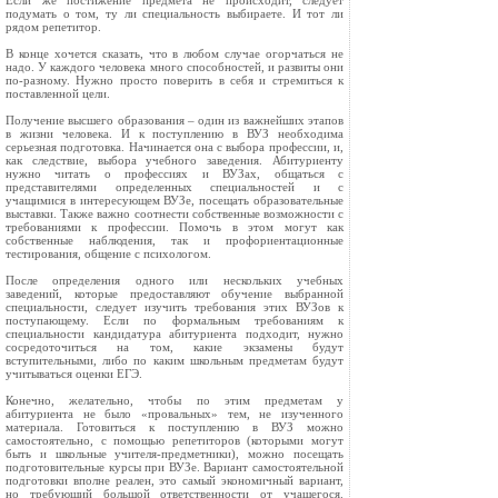
Если же постижение предмета не происходит, следует
подумать о том, ту ли специальность выбираете. И тот ли
рядом репетитор.
В конце хочется сказать, что в любом случае огорчаться не
надо. У каждого человека много способностей, и развиты они
по-разному. Нужно просто поверить в себя и стремиться к
поставленной цели.
Получение высшего образования – один из важнейших этапов
в жизни человека. И к поступлению в ВУЗ необходима
серьезная подготовка. Начинается она с выбора профессии, и,
как следствие, выбора учебного заведения. Абитуриенту
нужно читать о профессиях и ВУЗах, общаться с
представителями определенных специальностей и с
учащимися в интересующем ВУЗе, посещать образовательные
выставки. Также важно соотнести собственные возможности с
требованиями к профессии. Помочь в этом могут как
собственные наблюдения, так и профориентационные
тестирования, общение с психологом.
После определения одного или нескольких учебных
заведений, которые предоставляют обучение выбранной
специальности, следует изучить требования этих ВУЗов к
поступающему. Если по формальным требованиям к
специальности кандидатура абитуриента подходит, нужно
сосредоточиться на том, какие экзамены будут
вступительными, либо по каким школьным предметам будут
учитываться оценки ЕГЭ.
Конечно, желательно, чтобы по этим предметам у
абитуриента не было «провальных» тем, не изученного
материала. Готовиться к поступлению в ВУЗ можно
самостоятельно, с помощью репетиторов (которыми могут
быть и школьные учителя-предметники), можно посещать
подготовительные курсы при ВУЗе. Вариант самостоятельной
подготовки вполне реален, это самый экономичный вариант,
но требующий большой ответственности от учащегося.