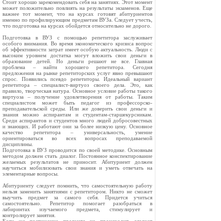
Стоит хорошо зарекомендовать себя на занятиях. Этот момент
может положительно повлиять на результаты экзаменов. Еще
важнее тот момент, что на курсах готовят абитуриентов
именно по профилирующим предметам ВУЗа. Следует учесть,
что подготовка на курсах обойдется относительно не дорого.
Подготовка в ВУЗ с помощью репетитора заслуживает
особого внимания. Во время экономического кризиса вопрос
об эффективности затрат имеет особую актуальность. Люди с
высоким уровнем достатка могут вложить свои деньги в
образование детей. Но деньги решают не все. Главная
проблема – найти хорошего репетитора. Сегодня
предложения на рынке репетиторских услуг явно превышают
спрос. Появились псевдо репетиторы. Идеальный вариант
репетитора – специалист-виртуоз своего дела. Это, как
правило, творческая натура. Основное условие работы такого
виртуоза – получение удовлетворения от работы. Таким
специалистом может быть педагог из профессорско-
преподавательской среды. Или же доверить свои деньги и
знания можно аспирантам и студентам-старшекурсникам.
Среди аспирантов и студентов много людей добросовестных
и знающих. И работают они за более низкую цену. Основное
качество репетитора – универсальность, умение
ориентироваться во всех вопросах преподаваемой
дисциплины.
Подготовка в ВУЗ проводится по своей методике. Основным
методом должен стать диалог. Постоянное конспектирование
желаемых результатов не приносит. Абитуриент должен
научиться мобилизовать свои знания и уметь отвечать на
элементарные вопросы.
Абитуриенту следует помнить, что самостоятельную работу
нельзя заменить занятиями с репетитором. Никто не сможет
выучить предмет за самого себя. Придется учиться
самостоятельно. Репетитор помогает разобраться в
лабиринтах изучаемого предмета, стимулирует и
контролирует занятия.