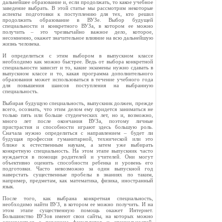
дальнейшее образование и, если продолжать, то какое учебное
заведение выбрать. В этой статье мы рассмотрим некоторые
аспекты подготовки к поступлению для тех, кто решил
продолжить образование в ВУЗе. Выбор будущей
специальности и конкретного ВУЗа, в котором ее можно
получить – это чрезвычайно важное дело, которое,
несомненно, окажет значительное влияние на всю дальнейшую
жизнь человека.
И определиться с этим выбором в выпускном классе
необходимо как можно быстрее. Ведь от выбора конкретной
специальности зависит и то, какие экзамены нужно сдавать в
выпускном классе и то, какая программа дополнительного
образования может использоваться в течение учебного года
для повышения шансов поступления на выбранную
специальность.
Выбирая будущую специальность, выпускник должен, прежде
всего, осознать, что этим делом ему придется заниматься не
только пять или больше студенческих лет, но и, возможно,
много лет после окончания ВУЗа, поэтому личные
пристрастия и способности играют здесь большую роль.
Сначала нужно определиться с направлением – будет ли
будущая профессия гуманитарной, технической или это
ближе к естественным наукам, а затем уже выбирать
конкретную специальность. На этом этапе выпускник часто
нуждается в помощи родителей и учителей. Они могут
объективно оценить способности ребенка и уровень его
подготовки. Часто невозможно за один выпускной год
наверстать существенные пробелы в знаниях по таким,
например, предметам, как математика, физика, иностранный
язык.
После того, как выбрана конкретная специальность,
необходимо найти ВУЗ, в котором ее можно получить. И на
этом этапе существенную помощь окажет Интернет.
Большинство ВУЗов имеют свои сайты, на которых можно