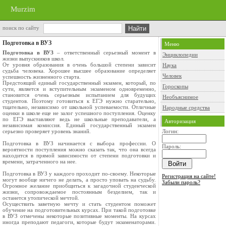
Murzim
поиск по сайту
Подготовка в ВУЗ
Меню
Подготовка в ВУЗ
– ответственный серьезный момент в
Энциклопедии
жизни выпускников школ.
От уровня образования в очень большой степени зависит
Наука
судьба человека. Хорошее высшее образование определяет
Человек
успешность жизненного старта.
Предстоящий единый государственный экзамен, который, по
Гороскопы
сути, является и вступительным экзаменом одновременно,
становится очень серьезным испытанием для будущих
Необъяснимое
студентов. Поэтому готовиться к ЕГЭ нужно старательно,
тщательно, независимо от школьной успеваемости. Отличные
Народные средства
оценки в школе еще не залог успешного поступления. Оценку
по ЕГЭ выставляют ведь не школьные преподаватели, а
Авторизация
независимая комиссия. Единый государственный экзамен
серьезно проверяет уровень знаний.
Логин:
Подготовка в ВУЗ начинается с выбора профессии. О
Пароль:
вероятности поступления можно сказать так, что она всегда
находится в прямой зависимости от степени подготовки и
времени, затраченного на нее.
Подготовка в ВУЗ у каждого проходит по-своему. Некоторые
Регистрация на сайте!
могут вообще ничего не делать, а просто уповать на судьбу.
Забыли пароль?
Огромное желание приобщиться к загадочной студенческой
жизни, сопровождаемое постоянным безделием, так и
останется утопической мечтой.
Осуществить заветную мечту и стать студентом поможет
обучение на подготовительных курсах. При такой подготовке
в ВУЗ отмечены некоторые позитивные моменты. На курсах
иногда преподают педагоги, которые будут экзаменаторами.