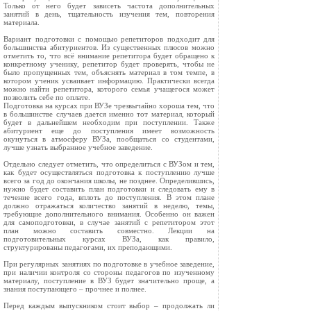
Только от него будет зависеть частота дополнительных
занятий в день, тщательность изучения тем, повторения
материала.
Вариант подготовки с помощью репетиторов подходит для
большинства абитуриентов. Из существенных плюсов можно
отметить то, что всё внимание репетитора будет обращено к
конкретному ученику, репетитор будет проверять, чтобы не
было пропущенных тем, объяснять материал в том темпе, в
котором ученик усваивает информацию. Практически всегда
можно найти репетитора, которого семья учащегося может
позволить себе по оплате.
Подготовка на курсах при ВУЗе чрезвычайно хороша тем, что
в большинстве случаев дается именно тот материал, который
будет в дальнейшем необходим при поступлении. Также
абитуриент еще до поступления имеет возможность
окунуться в атмосферу ВУЗа, пообщаться со студентами,
лучше узнать выбранное учебное заведение.
Отдельно следует отметить, что определиться с ВУЗом и тем,
как будет осуществляться подготовка к поступлению лучше
всего за год до окончания школы, не позднее. Определившись,
нужно будет составить план подготовки и следовать ему в
течение всего года, вплоть до поступления. В этом плане
должно отражаться количество занятий в неделю, темы,
требующие дополнительного внимания. Особенно он важен
для самоподготовки, в случае занятий с репетитором этот
план можно составить совместно. Лекции на
подготовительных курсах ВУЗа, как правило,
структурированы педагогами, их преподающими.
При регулярных занятиях по подготовке в учебное заведение,
при наличии контроля со стороны педагогов по изученному
материалу, поступление в ВУЗ будет значительно проще, а
знания поступающего – прочнее и полнее.
Перед каждым выпускником стоит выбор – продолжать ли