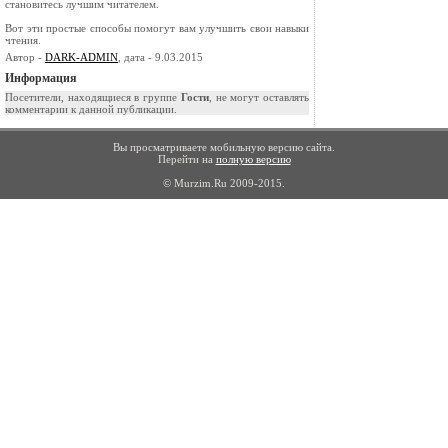
становитесь лучшим читателем.
Вот эти простые способы помогут вам улучшить свои навыки
чтения.
Автор -
DARK-ADMIN
, дата - 9.03.2015
Информация
Посетители, находящиеся в группе
Гости
, не могут оставлять
комментарии к данной публикации.
Вы просматриваете мобильную версию сайта.
Перейти на
полную версию
© Murzim.Ru 2009-2015.