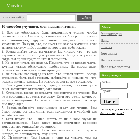
Murzim
поиск по сайту
10 способов улучшить свои навыки чтения.
Меню
1. Вам не обязательно быть поклонником чтения, чтобы
Энциклопедии
понимать смысл. Одни люди умеют читать быстро и при этом
все запоминают, другие читают медленно и плохо
Наука
запоминают. По сути, это, не имеет ни какого значения, если
Человек
вы получаете ту информацию, которую для себя искали.
2. Всегда знайте, зачем вы читаете. Вы читаете что – то для
Гороскопы
изучения, либо просто для развлечения. Когда это уясните,
тогда вам проще будет понять и запомнить.
Необъяснимое
3. Не стоит читать все подряд. Помните, что не каждая газета,
журнал, статья обязательно необходима. На самом деле,
Народные средства
большая часть не нужной информации.
4. Не читайте все подряд из того, что начали читать. Всегда
Авторизация
старайтесь быть разборчивым, выбирайте и читайте то, что
полезно именно для вас. Не тратьте время на все остальное.
Логин:
5. Еще один навык чтения, перед чтением, просканируйте
текст. Почитайте оглавление, заголовки.
Пароль:
6. Старайтесь всегда расставлять приоритеты по чтению. Вы
не в состоянии прочесть все сразу. Если это очень важно, то
читайте немедленно. Но если это не совсем важно, то тогда
оно подождет.
7. Всегда выбирайте окружающую среду для чтения. Вам
Регистрация на сайте!
будет проще все запомнить, если находитесь в удобной для
Забыли пароль?
вас обстановке.
8. Если начали что – либо читать, то ни в коем случае не
останавливайтесь. Если вдруг после прочтения возникли
вопросы, перечитывайте все заново.
9. Сосредотачивайтесь. Если вы замечаете, что теряете
интерес, то остановитесь, отдохните.
10. Практикуйте. Чем больше и чаще вы читаете, тем вы