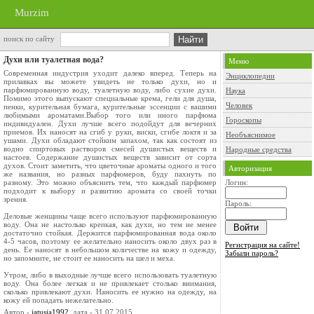
Murzim
поиск по сайту
Духи или туалетная вода?
Меню
Современная индустрия уходит далеко вперед. Теперь на
Энциклопедии
прилавках вы можете увидеть не только духи, но и
парфюмированную воду, туалетную воду, либо сухие духи.
Наука
Помимо этого выпускают специальные крема, гели для душа,
Человек
пенки, курительная бумага, курительные эссенции с вашими
любимыми ароматами.Выбор того или иного парфюма
Гороскопы
индивидуален. Духи лучше всего подойдут для вечерних
приемов. Их наносят на сгиб у руки, виски, сгибе локтя и за
Необъяснимое
ушами. Духи обладают стойким запахом, так как состоят из
водно спиртовых растворов смесей душистых веществ и
Народные средства
настоев. Содержание душистых веществ зависит от сорта
духов. Стоит заметить, что цветочные ароматы одного и того
Авторизация
же названия, но разных парфюмеров, буду пахнуть по
разному. Это можно объяснить тем, что каждый парфюмер
Логин:
подходит к выбору и развитию аромата со своей точки
зрения.
Пароль:
Деловые женщины чаще всего используют парфюмированную
воду. Она не настолько крепкая, как духи, но тем не менее
достаточно стойкая. Держится парфюмированная вода около
4-5 часов, поэтому ее желательно наносить около двух раз в
Регистрация на сайте!
день. Ее наносят в небольшом количестве на кожу и одежду,
Забыли пароль?
но запомните, не стоит ее наносить на шел и меха.
Утром, либо в выходные лучше всего использовать туалетную
воду. Она более легкая и не привлекает столько внимания,
сколько привлекают духи. Наносить ее нужно на одежду, на
кожу ей попадать нежелательно.
Автор -
jatusia1992
, дата - 31.07.2015