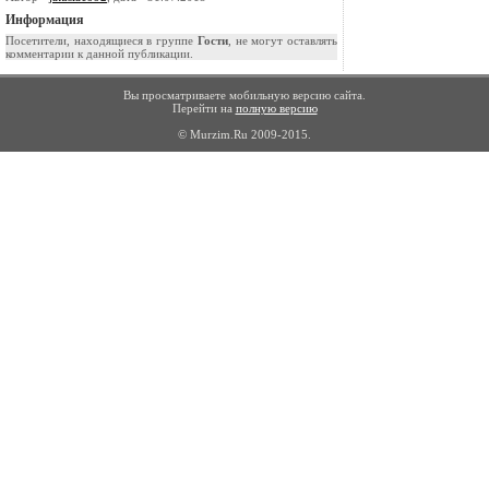
Информация
Посетители, находящиеся в группе
Гости
, не могут оставлять
комментарии к данной публикации.
Вы просматриваете мобильную версию сайта.
Перейти на
полную версию
© Murzim.Ru 2009-2015.