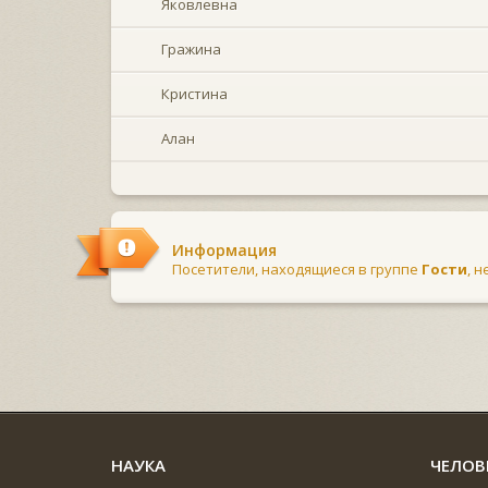
Яковлевна
Гражина
Кристина
Алан
Информация
Посетители, находящиеся в группе
Гости
, 
НАУКА
ЧЕЛОВ