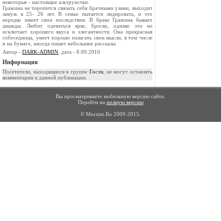
некоторые - настоящие альтруистки.
Гражина не торопится связать себя брачными узами, выходит
замуж в 25- 26 лет. В семье пытается лидировать, и это
нередко имеет свои последствия. В браке Гражина бывает
дважды. Любит одеваться ярко, броско, однако это не
исключает хорошего вкуса и элегантности. Она прекрасная
собеседница, умеет хорошо излагать свои мысли, в том числе
и на бумаге, иногда пишет небольшие рассказы.
Автор -
DARK-ADMIN
, дата - 8.09.2010
Информация
Посетители, находящиеся в группе
Гости
, не могут оставлять
комментарии к данной публикации.
Вы просматриваете мобильную версию сайта.
Перейти на
полную версию
© Murzim.Ru 2009-2015.