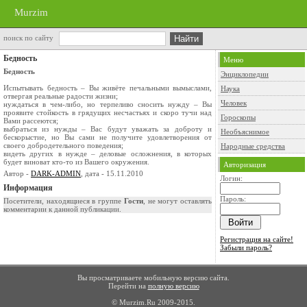
Murzim
поиск по сайту
Бедность
Меню
Бедность
Энциклопедии
Испытывать бедность – Вы живёте печальными вымыслами,
Наука
отвергая реальные радости жизни;
Человек
нуждаться в чем-либо, но терпеливо сносить нужду – Вы
проявите стойкость в грядущих несчастьях и скоро тучи над
Гороскопы
Вами рассеются;
выбраться из нужды – Вас будут уважать за доброту и
Необъяснимое
бескорыстие, но Вы сами не получите удовлетворения от
своего добродетельного поведения;
Народные средства
видеть других в нужде – деловые осложнения, в которых
будет виноват кто-то из Вашего окружения.
Авторизация
Автор -
DARK-ADMIN
, дата - 15.11.2010
Логин:
Информация
Пароль:
Посетители, находящиеся в группе
Гости
, не могут оставлять
комментарии к данной публикации.
Регистрация на сайте!
Забыли пароль?
Вы просматриваете мобильную версию сайта.
Перейти на
полную версию
© Murzim.Ru 2009-2015.