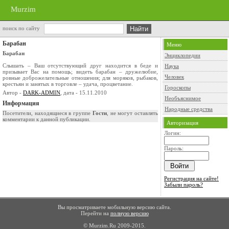
Murzim
поиск по сайту
Барабан
Меню
Барабан
Энциклопедии
Слышать – Ваш отсутствующий друг находится в беде и
Наука
призывает Вас на помощь; видеть барабан – дружелюбие,
Человек
ровные доброжелательные отношения; для моряков, рыбаков,
крестьян и занятых в торговле – удача, процветание.
Гороскопы
Автор -
DARK-ADMIN
, дата - 15.11.2010
Необъяснимое
Информация
Народные средства
Посетители, находящиеся в группе
Гости
, не могут оставлять
комментарии к данной публикации.
Авторизация
Логин:
Пароль:
Регистрация на сайте!
Забыли пароль?
Вы просматриваете мобильную версию сайта.
Перейти на
полную версию
© Murzim.Ru 2009-2015.