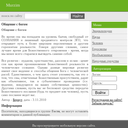
Murzim
поиск по сайту
Общение с богом
Меню
Общение с богом
Энциклопедии
Во время сна мы попадаем на уровень бытия, свободный от
Наука
СОЗНАНИЯ и лишенный предвзятого контроля ЭГО, что
Человек
открывает путь к более широким перспективам и другим
горизонтам реальности. Говоря другими словами, самое
Гороскопы
лучшее время для Божественного откровения - время, когда
мы менее всего стараемся выглядеть самими собой.
Необъяснимое
Все религии - иудаизм, христианство, даосизм и ислам - ценят
Народные средства
сон как время проникновения Божественной реальности в
человеческое сознание. Однако разные мировые религии
Авторизация
имеют свое видение и способы общения Бога с человеческой
расой. Единственное, о чем здесь стоит упомянуть, так это о
Логин:
том, что сны, отмеченные Божественным присутствием, дарят
как объективное, так и субъективное провидение (т.е.
Пароль:
видение, зиждущееся на ваших собственных ценностях).
Другими словами, пусть вас не беспокоит средство передачи
Божественного послания (будь то предмет или человек), пусть
само послание ведет вас.
Автор -
Беркут
, дата - 3.11.2010
Регистрация на сайте!
Забыли пароль?
Информация
Посетители, находящиеся в группе
Гости
, не могут оставлять
комментарии к данной публикации.
Вы просматриваете мобильную версию сайта.