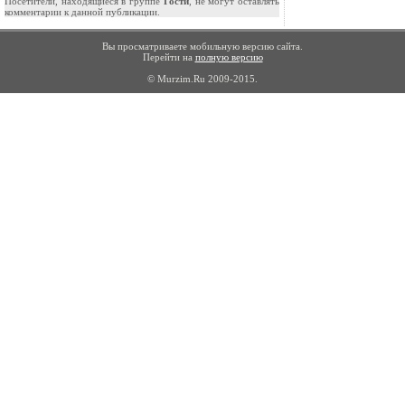
Посетители, находящиеся в группе
Гости
, не могут оставлять
комментарии к данной публикации.
Вы просматриваете мобильную версию сайта.
Перейти на
полную версию
© Murzim.Ru 2009-2015.