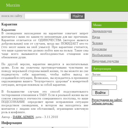
Murzim
поиск по сайту
Карантин
Меню
Карантин
Энциклопедии
В сновидении нахождение на карантине означает запрет
контактов с вами по каким-то непонятным для вас причинам.
Наука
Карантин отличается от ОДИНОЧЕСТВА (которое является
Человек
добровольным) или от случаев, когда вас ПОКИДАЕТ кто-то
(что несет намек на злой умысел). При карантине считается,
Гороскопы
что ваше одиночество должно пойти вам на пользу. Такие сны
чаще всего вызываются необходимостью очищения или
Необъяснимое
обновления души.
Народные средства
По другой версии, карантин вводится в воспитательных
целях. Если вы охвачены противоречивыми чувствами по
Авторизация
поводу моральной стороны вашей жизни, то вы можете во сне
подвергнуть себя карантину, чтобы найти выход из
Логин:
создавшейся ситуации, Возможно, вы нуждаетесь в признании
окружающими вашего "безупречного здоровья" в конкретной
Пароль:
ситуации, которая повлекла за собой карантин.
В большинстве случаев это способ подсознательного
тестирования отношения к ТАБУ. Если в реальной жизни вы не
совсем уверены в этичности совершенного поступка, то ваше
Регистрация на сайте!
ПОДСОЗНАНИЕ определяет время исправления ситуации
Забыли пароль?
посредством сновидения, в котором вы находитесь вне
контактов с лицами или обстановкой, играющими ключевую
роль в конфликте.
Автор -
DARK-ADMIN
, дата - 3.11.2010
Информация