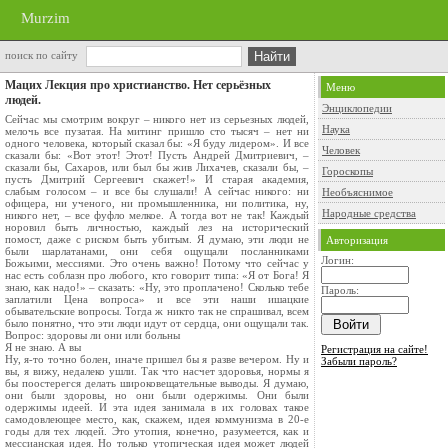
Murzim
поиск по сайту
Мацих Лекция про христианство. Нет серьёзных
Меню
людей.
Энциклопедии
Сейчас мы смотрим вокруг – никого нет из серьезных людей,
Наука
мелочь все пузатая. На митинг пришло сто тысяч – нет ни
одного человека, который сказал бы: «Я буду лидером». И все
Человек
сказали бы: «Вот этот! Этот! Пусть Андрей Дмитриевич, –
сказали бы, Сахаров, или был бы жив Лихачев, сказали бы, –
Гороскопы
пусть Дмитрий Сергеевич скажет!» И старая академия,
слабым голосом – и все бы слушали! А сейчас никого: ни
Необъяснимое
офицера, ни ученого, ни промышленника, ни политика, ну,
Народные средства
никого нет, – все фуфло мелкое. А тогда вот не так! Каждый
норовил быть личностью, каждый лез на исторический
помост, даже с риском быть убитым. Я думаю, эти люди не
Авторизация
были шарлатанами, они себя ощущали посланниками
Логин:
Божьими, мессиями. Это очень важно! Потому что сейчас у
нас есть соблазн про любого, кто говорит типа: «Я от Бога! Я
знаю, как надо!» – сказать: «Ну, это проплачено! Сколько тебе
Пароль:
заплатили Цена вопроса» и все эти наши ишацкие
обывательские вопросы. Тогда ж никто так не спрашивал, всем
было понятно, что эти люди идут от сердца, они ощущали так.
Вопрос: здоровы ли они или больны
Я не знаю. А вы
Регистрация на сайте!
Ну, я-то точно болен, иначе пришел бы я разве вечером. Ну и
Забыли пароль?
вы, я вижу, недалеко ушли. Так что насчет здоровья, нормы я
бы поостерегся делать широковещательные выводы. Я думаю,
они были здоровы, но они были одержимы. Они были
одержимы идеей. И эта идея занимала в их головах такое
самодовлеющее место, как, скажем, идея коммунизма в 20-е
годы для тех людей. Это утопия, конечно, разумеется, как и
мессианская идея. Но только утопическая идея может людей