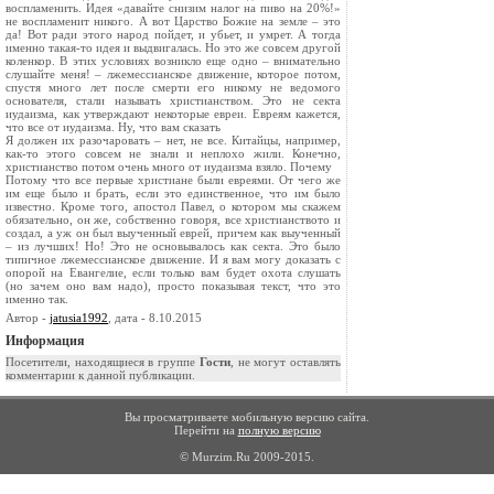
воспламенить. Идея «давайте снизим налог на пиво на 20%!»
не воспламенит никого. А вот Царство Божие на земле – это
да! Вот ради этого народ пойдет, и убьет, и умрет. А тогда
именно такая-то идея и выдвигалась. Но это же совсем другой
коленкор. В этих условиях возникло еще одно – внимательно
слушайте меня! – лжемессианское движение, которое потом,
спустя много лет после смерти его никому не ведомого
основателя, стали называть христианством. Это не секта
иудаизма, как утверждают некоторые евреи. Евреям кажется,
что все от иудаизма. Ну, что вам сказать
Я должен их разочаровать – нет, не все. Китайцы, например,
как-то этого совсем не знали и неплохо жили. Конечно,
христианство потом очень много от иудаизма взяло. Почему
Потому что все первые христиане были евреями. От чего же
им еще было и брать, если это единственное, что им было
известно. Кроме того, апостол Павел, о котором мы скажем
обязательно, он же, собственно говоря, все христианството и
создал, а уж он был выученный еврей, причем как выученный
– из лучших! Но! Это не основывалось как секта. Это было
типичное лжемессианское движение. И я вам могу доказать с
опорой на Евангелие, если только вам будет охота слушать
(но зачем оно вам надо), просто показывая текст, что это
именно так.
Автор -
jatusia1992
, дата - 8.10.2015
Информация
Посетители, находящиеся в группе
Гости
, не могут оставлять
комментарии к данной публикации.
Вы просматриваете мобильную версию сайта.
Перейти на
полную версию
© Murzim.Ru 2009-2015.