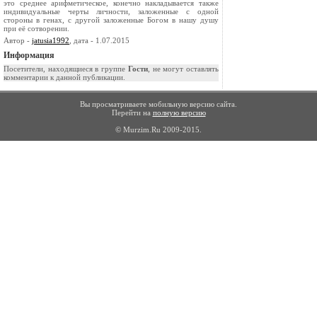
это среднее арифметическое, конечно накладывается также
индивидуальные черты личности, заложенные с одной
стороны в генах, с другой заложенные Богом в нашу душу
при её сотворении.
Автор -
jatusia1992
, дата - 1.07.2015
Информация
Посетители, находящиеся в группе
Гости
, не могут оставлять
комментарии к данной публикации.
Вы просматриваете мобильную версию сайта.
Перейти на
полную версию
© Murzim.Ru 2009-2015.