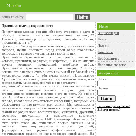
Murzim
поиск по сайту
Православные и современность
Меню
Почему православные должны обходить стороной, а часто и
Энциклопедии
обходят, многие проявления современных тенденций?
Телевизор, компьютер с интернетом, автомобиль, банки,
Наука
путешествия, и т. д.?
Человек
Для того чтобы получить ответы на эти и другие аналогичные
вопросы, нужно поставить перед собой более глобальные
Гороскопы
вопросы, и в первую очередь найти ответы на них.
Православное Христианство, это не просто религия, с
Необъяснимое
уставом, правилами, обрядами, и запретами, и как во многих
других религиях пропагандой всеобщего добра,
Народные средства
Православное Христианство, это, как говорил Христос,
истина, это в первую очередь ответ на самый глобальный для
Авторизация
человечества вопрос: "В чём смысл жизни". Православное
Христианство это смысл, цель и способ жизни на земле, и за
Логин:
её пределами, как во времени, так и в пространстве.
Рядовому обывателю может показаться, что это всё слишком
Пароль:
сложно, это слишком высокие материи, для его
ограниченного сознания, и лучше в это не лезть. Но это не
так. Это всё не сложно. Дело в том что для того чтобы понять
всё это, необходимо отказаться от стереотипов, которыми мы
обзаводимся на протяжении всей жизни. Мы рождаемся в
Регистрация на сайте!
человеческом социуме, в основном в городе, воспитываемся
Забыли пароль?
такими же родителями, воспитателями, учителями, друзьями,
соседями, прохожими, а современное поколение
воспитывается ещё и через СМИ (телевизор, Интернет). За
счёт всего этого мы становимся частью системы, наша
личность, наше мировоззрение и система ценностей,
формируются как среднее арифметическое от всех
перечисленных влияний на нас в процессе нашей жизни. На