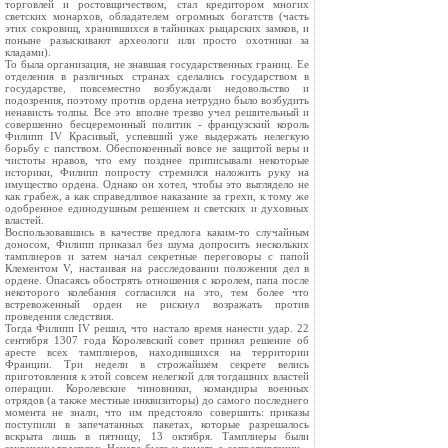
торговлей и ростовщичеством, стал кредитором многих
светских монархов, обладателем огромных богатств (часть
этих сокровищ, хранившихся в тайниках рыцарских замков, и
поныне разыскивают археологи или просто охотники за
кладами).
То была организация, не знавшая государственных границ. Ее
отделения в различных странах сделались государством в
государстве, повсеместно возбуждали недовольство и
подозрения, поэтому против ордена нетрудно было возбудить
ненависть толпы. Все это вполне трезво учел решительный и
совершенно бесцеремонный политик - французский король
Филипп IV Красивый, успевший уже выдержать нелегкую
борьбу с папством. Обеспокоенный вовсе не защитой веры и
чистоты нравов, что ему позднее приписывали некоторые
историки, Филипп попросту стремился наложить руку на
имущество ордена. Однако он хотел, чтобы это выглядело не
как грабеж, а как справедливое наказание за грехи, к тому же
одобренное единодушным решением и светских и духовных
властей.
Воспользовавшись в качестве предлога каким-то случайным
доносом, Филипп приказал без шума допросить нескольких
тамплиеров и затем начал секретные переговоры с папой
Клементом V, настаивая на расследовании положения дел в
ордене. Опасаясь обострять отношения с королем, папа после
некоторого колебания согласился на это, тем более что
встревоженный орден не рискнул возражать против
проведения следствия.
Тогда Филипп IV решил, что настало время нанести удар. 22
сентября 1307 года Королевский совет принял решение об
аресте всех тамплиеров, находившихся на территории
Франции. Три недели в строжайшем секрете велись
приготовления к этой совсем нелегкой для тогдашних властей
операции. Королевские чиновники, командиры военных
отрядов (а также местные инквизиторы) до самого последнего
момента не знали, что им предстояло совершить: приказы
поступили в запечатанных пакетах, которые разрешалось
вскрыта лишь в пятницу, 13 октября. Тамплиеры были