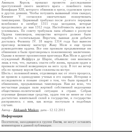
Авиньон. Король приказал провести расследование
преступлений своего заклятого врага - покойного папы
Бонифация XIII, которого обвиняли в ереси, содомском грехе
и других деяниях. Чтобы потушить вызванный этим скандал,
Клемент V согласился окончательно пожертвовать
тамплиерами. Церковный трибунал после долгого перерыва
возобновил в октябре 1311 года заседания, которые
продолжались до мая 1312 года. Настойчивость короля все
усиливалась. По совету трибунала папа объявил о роспуске
Ордена тамплиеров, имущество которого должно было
перейти к госпитальерам. Впрочем, львиная доля добычи
досталась Филиппу IV. 18 марта 1314 года был вынесен
приговор великому магистру Жаку Моле и еще троим
руководителям ордена. Все они признали предъявленные им
обвинения и были приговорены к пожизненному заключению.
Однако в момент произнесения приговора Жак Моле и другой
осужденный Жоффруа де Шарпе, объявили: они виноваты
лишь в том, что, пытаясь спасти себе жизнь, предали орден и
признали истиной возведенную на него хулу. В тот же вечер
оба по приказу короля были сожжены на костре.
Шесть с половиной веков, отделяющих нас от этого процесса,
не привели к единодушию ученых в его оценке. Историки и
исследователи и поныне спорят о том, что было правдой в
обвинениях, предъявленных тамплиерам. Нам же ясно, что
несчастные рыцари пали жертвой собственной недооценки
общественно-политической ситуации в стране. Собрав
огромные финансовые средства, орден тем не менее не стал
достаточно влиятельной силой в государстве, и государство
расправилось с ним, как всегда поступало в подобных
случаях.
Автор -
Aleksandr Minkov
, дата - 12.12.2011
Информация
Посетители, находящиеся в группе
Гости
, не могут оставлять
комментарии к данной публикации.