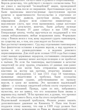
захвачены врасплох. Нечего было и думать о сопротивлении.
Король делал вид, что действует с полного согласия папы. Тот
же узнал о мастерской "полицейской" акции, проведенной
Филиппом, лишь после ее свершения. Арестованным сразу же
были приписаны многочисленные преступления против
религии и нравственности: богохульство и отречение от
Христа, культ дьявола, распутная жизнь, различные
извращения. Допрос вели совместно инквизиторы и
королевские слуги, при этом применялись самые жестокие
пытки и в результате, конечно, были добыты нужные
показания. Филипп IV даже собрал в мае 1308 года
Генеральные штаты, чтобы заручиться их поддержкой и тем
самым нейтрализовать любые возражения папы. Формально
спор с Римом велся о том, кому надлежит судить тамплиеров,
по существу же, о том, кто унаследует их богатства.
Был достигнут компромисс. Суд над отдельными тамплиерами
был фактически оставлен в ведении короля, а над орденом в
целом и его руководителями - в ведении римского
первосвященника. Для этой цели осенью 1310 года был созван
совет важных церковных иерархов, составивших специальный
трибунал. Он занимал менее жесткую позицию и не прибегал
к пыткам. Но если бы тамплиеры, выступавшие в качестве
свидетелей по делу ордена, отказались от данных ими ранее
признаний, они могли быть отправлены королевскими
властями на костер как еретики, вторично впавшие в
греховные заблуждения. 12 мая 1311 года 54 тамплиера,
вызванные свидетелями в трибунал, были осуждены
инквизиционными судами, действовавшими по приказу
короля, и сразу же казнены. Это произвело надлежащий
эффект - у остальных свидетелей отбили охоту отрекаться от
прошлых показаний. Правда, один из них, набравшись
мужества, все же заявил, что его показания были лживы и
вырваны под пыткой: "Я бы признал все; я думаю, что признал
бы, что убил самого Бога, если бы этого потребовали!"
Недовольный позицией трибунала, Филипп решил оказать
дополнительное давление на Клемента V. Папа тем более
поддался этому нажиму, что еще в 1309 году должен был
перенести свою резиденцию из Рима во французский город