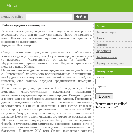
Murzim
поиск по сайту
Гибель ордена тамплиеров
Меню
А сановников и рыцарей разместили в одиночных камерах. Со
Энциклопедии
вчерашнего утра они не получали пищи. Никто не пришел к
ним. Никто не объяснил причин внезапного ареста и
Наука
незаконного заключения.
Человек
Фредерик Поттешер
Гороскопы
Среди политических процессов средневековья особое место
занимает суд над тамплиерами. Церковный Орден тамплиеров
Необъяснимое
(в переводе - "храмовников", от слова "le Tample" -
Иерусалимский храм) возник после Первого крестового
Народные средства
похода в конце XI века.
Он во многом походил на такие предназначенные для борьбы
Авторизация
с "неверными" христианско-военизированные организации,
как Орден госпитальеров или Тевтонский орден, который, как
Логин:
известно, стал главным орудием средневековых немецких
государств.
Пароль:
Устав тамплиеров, одобренный в 1128 году, позднее был
дополнен многочисленными секретными правилами,
касавшимися внутренней организации ордена. Рыцари ордена,
а в него широко вербовались дворяне из Англии, Германии и
других западноевропейских стран, отстаивали завоевания
Регистрация на сайте!
крестоносцев в Сирии и Палестине. Папы щедро наделяли
Забыли пароль?
тамплиеров различными привилегиями. После того как в 1291
году пала Аккра, последний оплот крестоносного воинства на
Ближнем Востоке, орден, численность которого составляла до
20 тысяч человек, перебрался на Кипр. Еще во времена
борьбы с мусульманами тамплиеры совмещали ратное дело с
умелыми финансовыми операциями, умножавшими их
богатство. К началу XIV века Орден тамплиеров занялся