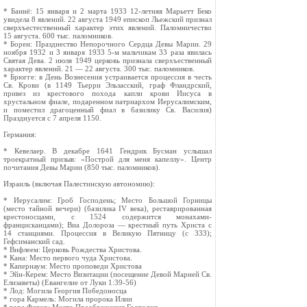
* Баннё: 15 января и 2 марта 1933 12-летняя Марьетт Беко
увидела 8 явлений. 22 августа 1949 епископ Льежский признал
сверхъестественный характер этих явлений. Паломничество
15 августа. 600 тыс. паломников.
* Борен: Празднество Непорочного Сердца Девы Марии. 29
ноября 1932 и 3 января 1933 5-м мальчикам 33 раза явилась
Святая Дева. 2 июля 1949 церковь признала сверхъественный
характер явлений. 21 — 22 августа. 300 тыс. паломников.
* Брюгге: в День Вознесения устраивается процессия в честь
Св. Крови (в 1149 Тьерри Эльзасский, граф Фландрский,
привез из крестового похода капли крови Иисуса в
хрустальном фиале, подаренном патриархом Иерусалимским,
и поместил драгоценный фиал в базилику Св. Василия)
Празднуется с 7 апреля 1150.
Германия:
* Кевелаер. В декабре 1641 Гендрик Бусман услышал
троекратный призыв: «Построй для меня капеллу». Центр
почитания Девы Марии (850 тыс. паломников).
Израиль (включая Палестинскую автономию):
* Иерусалим: Гроб Господень; Место Большой Горницы
(место тайной вечери) (базилика IV века), реставрированная
крестоносцами, с 1524 содержится монахами-
францисканцами); Виа Долороза — крестный путь Христа с
14 станциями. Процессия в Великую Пятницу (с 333);
Гефсиманский сад.
* Вифлеем: Церковь Рождества Христова.
* Кана: Место первого чуда Христова.
* Капернаум: Место проповеди Христова
* Эйн-Керем: Место Визитации (посещение Девой Марией Св.
Елизаветы) (Евангелие от Луки 1:39-56)
* Лод: Могила Георгия Победоносца
* гора Кармель: Могила пророка Илии