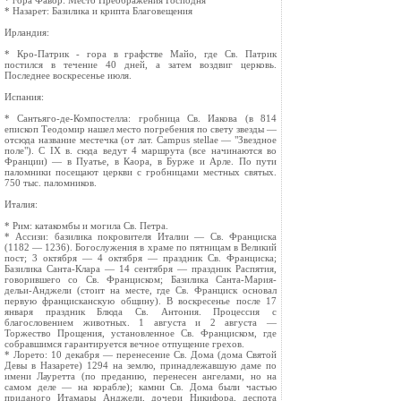
* гора Фавор: Место Преображения Господня
* Назарет: Базилика и крипта Благовещения
Ирландия:
* Кро-Патрик - гора в графстве Майо, где Св. Патрик
постился в течение 40 дней, а затем воздвиг церковь.
Последнее воскресенье июля.
Испания:
* Сантьяго-де-Компостелла: гробница Св. Иакова (в 814
епископ Теодомир нашел место погребения по свету звезды —
отсюда название местечка (от лат. Campus stellae — "Звездное
поле"). С IX в. сюда ведут 4 маршрута (все начинаются во
Франции) — в Пуатье, в Каора, в Бурже и Арле. По пути
паломники посещают церкви с гробницами местных святых.
750 тыс. паломников.
Италия:
* Рим: катакомбы и могила Св. Петра.
* Ассизи: базилика покровителя Италии — Св. Франциска
(1182 — 1236). Богослужения в храме по пятницам в Великий
пост; 3 октября — 4 октября — праздник Св. Франциска;
Базилика Санта-Клара — 14 сентября — праздник Распятия,
говорившего со Св. Франциском; Базилика Санта-Мария-
дельи-Анджели (стоит на месте, где Св. Франциск основал
первую францисканскую общину). В воскресенье после 17
января праздник Блюда Св. Антония. Процессия с
благословением животных. 1 августа и 2 августа —
Торжество Прощения, установленное Св. Франциском, где
собравшимся гарантируется вечное отпущение грехов.
* Лорето: 10 декабря — перенесение Св. Дома (дома Святой
Девы в Назарете) 1294 на землю, принадлежавшую даме по
имени Лауретта (по преданию, перенесен ангелами, но на
самом деле — на корабле); камни Св. Дома были частью
приданого Итамары Анджели, дочери Никифора, деспота