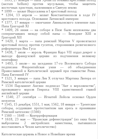
* 1095, 27 ноября — папа Урбан III объявил крестовый поход
(sacrum bellum) против мусульман, чтобы защитить
восточных христиан, паломников и Святую землю
* 1099 — захват Иерусалима в I крестовый поход
* 1204, 13 апреля — захват Константинополя в ходе IV
крестового похода. Основание Латинской империи
* 1377, 17 января — окончание Авиньонского пленение пап.
Папа Григорий XI
* 1409, 26 июня — на соборе в Пизе были низложены два
соперничавших между собой папы — Бенедикт XIII и
Григорий XII
* 1420, 1 марта — папа римский Мартин V провозгласил
крестовый поход против гуситов, сторонников религиозного
реформатора Яна Гуса
* 1438, 7 июля — король Франции Карл VII издал декрет о
выходе французской церкви из подчинения великому
понтифику
* 1493, 5 июля— на заседании 17-го Вселенского Собора
подписана Флорентийская уния — об объединении
Православной и Католической церквей при главенстве Рима.
Папа Евгениий IV
* 1521, 3 января — папа Лев Х отлучил Мартина Лютера от
Римской католической церкви
* 1534 Парламент Англии подписал "Акт о верховенстве",
признавшего короля Генриха VIII единственной главой
английской церкви
* 1540, 27 сентября — Игнатий Лойола основал Орден
иезуитов
* 1545, 15 декабря; 1551, 1 мая; 1562, 18 января — Трентские
соборы, осудившие протестантизм как ересь и принявшие
Римский катехизис (1566)
* 1560 — 1648 — Контрреформация
* 1618, 23 мая — "Пражская дефенестрация" (из окна были
выброшены 2 австрийских наместника, пытавшихся
восстановить в Чехии католичество)
Католическая церковь в Новое и Новейшее время