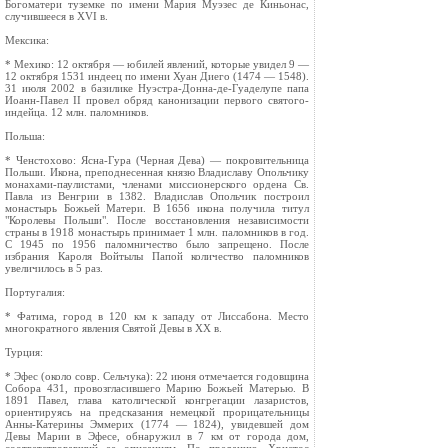
Богоматери туземке по имени Мария Муэзес де Киньонас,
случившееся в XVI в.
Мексика:
* Мехико: 12 октября — юбилей явлений, которые увидел 9 —
12 октября 1531 индеец по имени Хуан Диего (1474 — 1548).
31 июля 2002 в базилике Нуэстра-Донна-де-Гуаделупе папа
Иоанн-Павел II провел обряд канонизации первого святого-
индейца. 12 млн. паломников.
Польша:
* Ченстохово: Ясна-Гура (Черная Дева) — покровительница
Польши. Икона, преподнесенная князю Владиславу Опольчику
монахами-паулистами, членами миссионерского ордена Св.
Павла из Венгрии в 1382. Владислав Опольчик построил
монастырь Божьей Матери. В 1656 икона получила титул
"Королевы Польши". После восстановления независимости
страны в 1918 монастырь принимает 1 млн. паломников в год.
С 1945 по 1956 паломничество было запрещено. После
избрания Кароля Войтылы Папой количество паломников
увеличилось в 5 раз.
Португалия:
* Фатима, город в 120 км к западу от Лиссабона. Место
многократного явления Святой Девы в XX в.
Турция:
* Эфес (около cовр. Сельчука): 22 июня отмечается годовщина
Собора 431, провозгласившего Марию Божьей Матерью. В
1891 Павел, глава католической конгрегации лазаристов,
ориентируясь на предсказания немецкой прорицательницы
Анны-Катерины Эммерих (1774 — 1824), увидевшей дом
Девы Марии в Эфесе, обнаружил в 7 км от города дом,