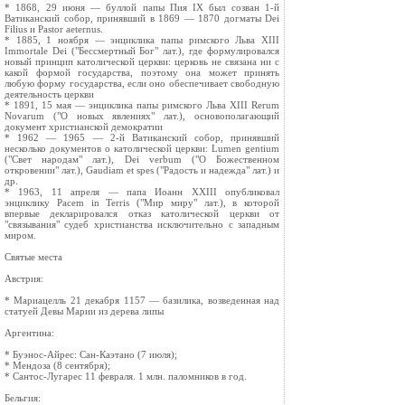
* 1868, 29 июня — буллой папы Пия IX был созван 1-й
Ватиканский собор, принявший в 1869 — 1870 догматы Dei
Filius и Pastor aeternus.
* 1885, 1 ноября — энциклика папы римского Льва XIII
Immortale Dei ("Бессмертный Бог" лат.), где формулировался
новый принцип католической церкви: церковь не связана ни с
какой формой государства, поэтому она может принять
любую форму государства, если оно обеспечивает свободную
деятельность церкви
* 1891, 15 мая — энциклика папы римского Льва XIII Rerum
Novarum ("О новых явлениях" лат.), основополагающий
документ христианской демократии
* 1962 — 1965 — 2-й Ватиканский собор, принявший
несколько документов о католической церкви: Lumen gentium
("Свет народам" лат.), Dei verbum ("О Божественном
откровении" лат.), Gaudiam et spes ("Радость и надежда" лат.) и
др.
* 1963, 11 апреля — папа Иоанн XXIII опубликовал
энциклику Pacem in Terris ("Мир миру" лат.), в которой
впервые декларировался отказ католической церкви от
"связывания" судеб христианства исключительно с западным
миром.
Святые места
Австрия:
* Мариацелль 21 декабря 1157 — базилика, возведенная над
статуей Девы Марии из дерева липы
Аргентина:
* Буэнос-Айрес: Сан-Каэтано (7 июля);
* Мендоза (8 сентября);
* Сантос-Лугарес 11 февраля. 1 млн. паломников в год.
Бельгия: