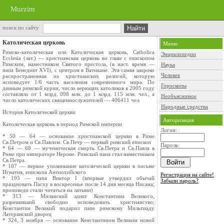
Murzim
поиск по сайту
Католическая церковь
Меню
Римско-католическая или Католическая церковь, Catholica
Энциклопедии
Ecclesia (лат.) — христианская церковь во главе с епископом
Римским, наместником Святого престола, (в наст. время —
Наука
папа Бенедикт XVI), с центром в Ватикане. Эта самая широко
Человек
распространенная из христианских религий, которую
исповедует 1/6 часть населения современного мира. По
Гороскопы
данным римской курии, число верющих католиков в 2005 году
составляло от 1 млрд. 098 млн. до 1 млрд. 115 млн. чел., а
Необъяснимое
число католических священнослужителей — 406411 чел.
Народные средства
История Католической церкви
Авторизация
Католическая церковь в период Римской империи
Логин:
* 50 — 64 — основание христианской церкви в Риме
Cв.Петром и Св.Павлом. Cв.Петр — первый римский епископ
Пароль:
* 64 — 68 — мученическая смерть Cв.Петра и Св.Павла в
Риме при императоре Нероне. Римский папа стал наместником
Cв.Петра.
* 107 — первое упоминание католической церкви в письме
Игнатия, епископа Антиохийского
Регистрация на сайте!
* 195 — папа Виктор I (впервые утвердил обычай
Забыли пароль?
праздновать Пасху в воскресенье после 14 дня месяца Нисана;
проповеди стали читаться на латыни)
* 313 — Миланский эдикт Константина Великого,
разрешивший свободно исповедовать христианство;
Константин Великий подарил папе римскому Мильтиаду
Латеранский дворец
* 324, 3 ноября — основание Константином Великим новой