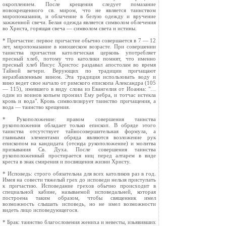
окроплением. После крещения следует помазание
новокрещенного св. миром, что не является таинством
миропомазания, и облачение в белую одежду и вручение
зажженной свечи. Белая одежда является символом облечения
во Христа, горящая свеча — символом света и истины.
* Причастие: первое причастие обычно совершается в 7 — 12
лет, миропомазание в юношеском возрасте. При совершении
таинства причастия католическая церковь употребляет
пресный хлеб, потому что католики помнят, что именно
пресный хлеб Иисус Христос раздавал апостолам во время
Тайной вечери. Верующих по традиции причащают
неразбавленным вином. Эта традиция использовать воду и
вино ведет свое начало от римского епископа Александра (105
— 115), имевшего в виду слова из Евангелия от Иоанна: "…
один из воинов копьем пронзил Ему ребра, и тотчас истекла
кровь и вода". Кровь символизирует таинство причащения, а
вода — таинство крещения.
* Рукоположение: правом совершения таинства
рукоположения обладает только епископ. В обряде этого
таинства отсутствует тайносовершительная формула, а
главными элементами обряда являются возложение рук
епископом на кандидата (отсюда рукоположение) и молитва
призывания Св. Духа. После совершения таинства
рукоположенный простирается ниц перед алтарем в виде
креста в знак смирения и посвящения жизни Христу.
* Исповедь: строго обязательна для всех католиков раз в год.
Имея на совести тяжелый грех до исповеди нельзя приступать
к причастию. Исповедание грехов обычно происходит в
специальной кабине, называемой исповедальней, которая
построена таким образом, чтобы священник имел
возможность слышать исповедь, но не имел возможности
видеть лицо исповедующегося.
* Брак: таинство благословения жениха и невесты, изьявивших