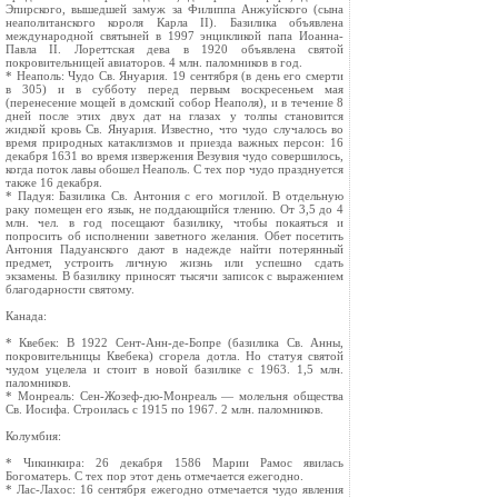
Эпирского, вышедшей замуж за Филиппа Анжуйского (сына
неаполитанского короля Карла II). Базилика объявлена
международной святыней в 1997 энцикликой папа Иоанна-
Павла II. Лореттская дева в 1920 объявлена святой
покровительницей авиаторов. 4 млн. паломников в год.
* Неаполь: Чудо Св. Януария. 19 сентября (в день его смерти
в 305) и в субботу перед первым воскресеньем мая
(перенесение мощей в домский собор Неаполя), и в течение 8
дней после этих двух дат на глазах у толпы становится
жидкой кровь Св. Януария. Известно, что чудо случалось во
время природных катаклизмов и приезда важных персон: 16
декабря 1631 во время извержения Везувия чудо совершилось,
когда поток лавы обошел Неаполь. С тех пор чудо празднуется
также 16 декабря.
* Падуя: Базилика Св. Антония с его могилой. В отдельную
раку помещен его язык, не поддающийся тлению. От 3,5 до 4
млн. чел. в год посещают базилику, чтобы покаяться и
попросить об исполнении заветного желания. Обет посетить
Антония Падуанского дают в надежде найти потерянный
предмет, устроить личную жизнь или успешно сдать
экзамены. В базилику приносят тысячи записок с выражением
благодарности святому.
Канада:
* Квебек: В 1922 Сент-Анн-де-Бопре (базилика Св. Анны,
покровительницы Квебека) сгорела дотла. Но статуя святой
чудом уцелела и стоит в новой базилике с 1963. 1,5 млн.
паломников.
* Монреаль: Сен-Жозеф-дю-Монреаль — молельня общества
Св. Иосифа. Строилась с 1915 по 1967. 2 млн. паломников.
Колумбия:
* Чикинкира: 26 декабря 1586 Марии Рамос явилась
Богоматерь. С тех пор этот день отмечается ежегодно.
* Лас-Лахос: 16 сентября ежегодно отмечается чудо явления