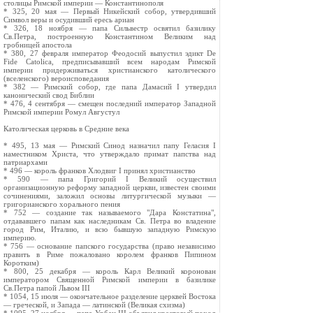
столицы Римской империи — Константинополя
* 325, 20 мая — Первый Никейский собор, утвердивший
Символ веры и осудивший ересь ариан
* 326, 18 ноября — папа Сильвестр освятил базилику
Св.Петра, построенную Константином Великим над
гробницей апостола
* 380, 27 февраля император Феодосий выпустил эдикт De
Fide Catolica, предписывавший всем народам Римской
империи придерживаться христианского католического
(вселенского) вероисповедания
* 382 — Римский собор, где папа Дамасий I утвердил
канонический свод Библии
* 476, 4 сентября — смещен последний император Западной
Римской империи Ромул Августул
Католическая церковь в Cредние века
* 495, 13 мая — Римский Cинод назначил папу Геласия I
наместником Христа, что утверждало примат папства над
патриархами
* 496 — король франков Хлодвиг I принял христианство
* 590 — папа Григорий I Великий осуществил
организационную реформу западной церкви, известен своими
сочинениями, заложил основы литургической музыки —
григорианского хорального пения
* 752 — создание так называемого "Дара Констатина",
отдававшего папам как наследникам Св. Петра во владение
город Рим, Италию, и всю бывшую западную Римскую
империю.
* 756 — основание папского государства (право независимо
править в Риме пожаловано королем франков Пипином
Коротким)
* 800, 25 декабря — король Карл Великий коронован
императором Священной Римской империи в базилике
Св.Петра папой Львом III
* 1054, 15 июля — окончательное разделение церквей Востока
— греческой, и Запада — латинской (Великая схизма)