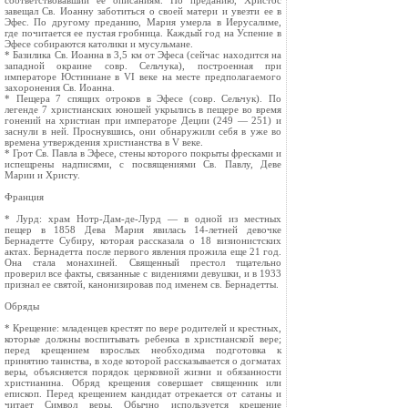
соответствовавший ее описаниям. По преданию, Христос
завещал Св. Иоанну заботиться о своей матери и увезти ее в
Эфес. По другому преданию, Мария умерла в Иерусалиме,
где почитается ее пустая гробница. Каждый год на Успение в
Эфесе собираются католики и мусульмане.
* Базилика Св. Иоанна в 3,5 км от Эфеса (сейчас находится на
западной окраине cовр. Сельчука), построенная при
императоре Юстиниане в VI веке на месте предполагаемого
захоронения Св. Иоанна.
* Пещера 7 спящих отроков в Эфесе (cовр. Сельчук). По
легенде 7 христианских юношей укрылись в пещере во время
гонений на христиан при императоре Деции (249 — 251) и
заснули в ней. Проснувшись, они обнаружили себя в уже во
времена утверждения христианства в V веке.
* Грот Св. Павла в Эфесе, стены которого покрыты фресками и
испещрены надписями, с посвящениями Св. Павлу, Деве
Марии и Христу.
Франция
* Лурд: храм Нотр-Дам-де-Лурд — в одной из местных
пещер в 1858 Дева Мария яви­лась 14-летней девочке
Бернадетте Субиру, которая рассказала о 18 визионистских
актах. Бернадетта после первого явления прожила еще 21 год.
Она стала монахиней. Священный престол тщательно
проверил все факты, связанные с видениями девушки, и в 1933
признал ее святой, канонизиро­вав под именем св. Бернадетты.
Обряды
* Крещение: младенцев крестят по вере родителей и крестных,
которые должны воспитывать ребенка в христианской вере;
перед крещением взрослых необходима подготовка к
принятию таинства, в ходе которой рассказывается о догматах
веры, объясняется порядок церковной жизни и обязанности
христианина. Обряд крещения совершает священник или
епископ. Перед крещением кандидат отрекается от сатаны и
читает Символ веры. Обычно используется крещение