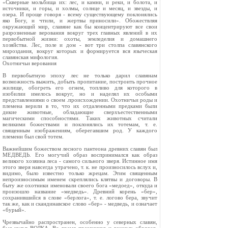
«Скверные мольбища их: лес, и камни, и реки, и болота, и
источники, и горы, и холмы, солнце и месяц, и звезды, и
озера. И проще говоря - всему существующему поклонялись
яко Богу, и чтили, и жертвы приносили». Обожествляя
окружающий мир, славяне как бы концентрируют все свои
разрозненные верования вокруг трех главных явлений в их
первобытной жизни: охоты, земледелия и домашнего
хозяйства. Лес, поле и дом - вот три столпа славянского
мироздания, вокруг которых и формируется вся языческая
славянская мифология.
Охотничьи верования
В первобытную эпоху лес не только дарил славянам
возможность выжить, добыть пропитание, построить прочное
жилище, обогреть его огнем, топливо для которого в
изобилии имелось вокруг, но и наделял их особыми
представлениями о своем .происхождении. Охотничьи роды и
племена верили в то, что их отдаленными предками были
дикие животные, обладающие сверхъестественными
магическими способностями. Таких животных считали
великими божествами и поклонялись их тотемам, т. е.
священным изображениям, оберегавшим род. У каждого
племени был свой тотем.
Важнейшим божеством лесного пантеона древних славян был
МЕДВЕДЬ. Его могучий образ воспринимался как образ
великого хозяина леса - самого сильного зверя. Истинное имя
этого зверя навсегда утрачено, т. к. не произносилось вслух и,
видимо, было известно только жрецам. Этим священным
непроизносимым именем скреплялись клятвы и договоры. В
быту же охотники именовали своего бога «медоед», откуда и
произошло название «медведь». Древний корень «бер»,
сохранившийся в слове «берлога», т. е. логово бера, звучит
так же, как и скандинавское слово «бер» - медведь, и означает
«бурый».
Чрезвычайно распространен, особенно у северных славян,