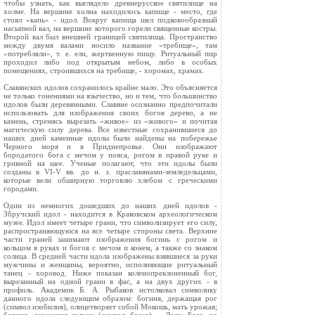
чтобы узнать, как выглядело древнерусское святилище на
холме. На вершине холма находилось капище - место, где
стоял «капь» - идол. Вокруг капища шел подковообразный
насыпной вал, на вершине которого горели священные костры.
Второй вал был внешней границей святилища. Пространство
между двумя валами носило название «требище», там
«потребляли», т. е. ели, жертвенную пищу. Ритуальный пир
проходил либо под открытым небом, либо в особых
помещениях, строившихся на требище, - хоромах, храмах.
Славянских идолов сохранилось крайне мало. Это объясняется
не только гонениями на язычество, но и тем, что большинство
идолов были деревянными. Славяне осознанно предпочитали
использовать для изображения своих богов дерево, а не
камень, стремясь вырезать «живое» из «живого» и почитая
магическую силу дерева. Все известные сохранившиеся до
наших дней каменные идолы были найдены на побережье
Черного моря и в Приднепровье. Они изображают
бородатого бога с мечом у пояса, рогом в правой руке и
гривной на шее. Ученые полагают, что эти идолы были
созданы в VI-V вв. до н. э. праславянами-земледельцами,
которые вели обширную торговлю хлебом с греческими
городами.
Один из немногих дошедших до наших дней идолов -
Збручский идол - находится в Краковском археологическом
музее. Идол имеет четыре грани, что символизирует его силу,
распространяющуюся на все четыре стороны света. Верхние
части граней занимают изображения богинь с рогом и
кольцом в руках и богов с мечом и конем, а также со знаком
солнца. В средней части идола изображены взявшиеся за руки
мужчины и женщины, вероятно, исполняющие ритуальный
танец - хоровод. Ниже показан коленопреклоненный бог,
вырезанный на одной грани в фас, а на двух других - в
профиль. Академик Б. А. Рыбаков истолковал символику
данного идола следующим образом: богиня, держащая рог
(символ изобилия), олицетворяет собой Мокошь, мать урожая;