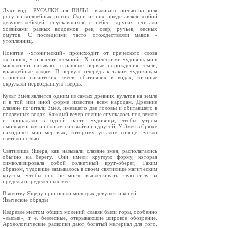
Духи вод - РУСАЛКИ или ВИЛЫ - выливают ночью на поля
росу из волшебных рогов. Одни из них представляли собой
девушек-лебедей, спускавшихся с небес, других считали
хозяйками разных водоемов: рек, озер, ручьев, лесных
омутов. С последними часто отождествляли мавок -
утопленниц.
Понятие «хтонический» происходит от греческого слова
«хтонос», что значит «земной». Хтоническими чудовищами в
мифологии называют страшные первые порождения земли,
враждебные людям. В первую очередь к таким чудовищам
относили гигантских змеев, обитавших в водах, которые
окружали первозданную твердь.
Культ Змея является одним из самых древних культов на земле
и в той или иной форме известен всем народам. Древние
славяне почитали Змея, имевшего две головы и обитавшего в
подземных водах. Каждый вечер солнце спускалось под землю
и пропадало в одной пасти чудовища, чтобы утром
омоложенным и полным сил выйти из другой. У Змея в брюхе
находился мир мертвых, которому усталое солнце тускло
светило ночью.
Cвятилища Ящера, как называли славяне змея, располагались
обычно на берегу. Они имели круглую форму, которая
символизировала собой солнечный круг-оберег, Таким
образом, чудовище замыкалось в своем святилище магическим
кругом, чтобы оно не могло выплескивать злую силу за
пределы определенных мест.
В жертву Ящеру приносили молодых девушек и коней.
Языческие обряды
Издревле местом общих молений славян были горы, особенно
«лысые», т. е. безлесные, открывающие широкое обозрение.
Археологические раскопки дают богатый материал для того,