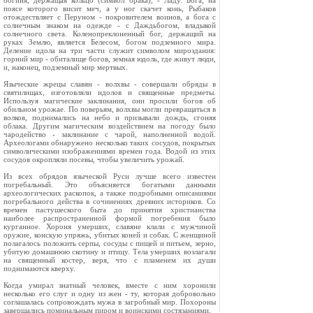
богиня, держащая кольцо (символ брака), - Ладу. Бога, на
поясе которого висит меч, а у ног скачет конь, Рыбаков
отождествляет с Перуном - покровителем воинов, а бога с
солнечным знаком на одежде - с Даждьбогом, владыкой
солнечного света. Коленопреклоненный бог, держащий на
руках Землю, является Белесом, богом подземного мира.
Деление идола на три части служит символом мироздания:
горний мир - обиталище богов, земная юдоль, где живут люди,
и, наконец, подземный мир мертвых.
Языческие жрецы славян - волхвы - совершали обряды в
святилищах, изготовляли идолов и священные предметы.
Используя магические заклинания, они просили богов об
обильном урожае. По поверьям, волхвы могли превращаться в
волков, поднимались на небо и призывали дождь, сгоняя
облака. Другим магическим воздействием на погоду было
чародейство - заклинание с чарой, наполненной водой.
Археологами обнаружено несколько таких сосудов, покрытых
символическими изображениями времен года. Водой из этих
сосудов окропляли посевы, чтобы увеличить урожай.
Из всех обрядов языческой Руси лучше всего известен
погребальный. Это объясняется богатыми данными
археологических раскопок, а также подробными описаниями
погребального действа в сочинениях древних историков. Со
времен пастушеского быта до принятия христианства
наиболее распространенной формой погребения было
курганное. Хороня умерших, славяне клали с мужчиной
оружие, конскую упряжь, убитых коней и собак. С женщиной
полагалось положить серпы, сосуды с пищей и питьем, зерно,
убитую домашнюю скотину и птицу. Тела умерших возлагали
на священный костер, веря, что с пламенем их души
поднимаются кверху.
Когда умирал знатный человек, вместе с ним хоронили
несколько его слуг и одну из жен - ту, которая добровольно
соглашалась сопровождать мужа в загробный мир. Похороны
завершались поминальным пиром и воинскими состязаниями.