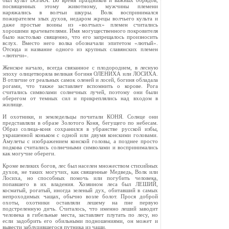
был культ ВОЛКА. Во время праздников и важных обрядов,
посвященных этому животному, мужчины племени
наряжались в волчьи шкуры. Волк воспринимался
пожирателем злых духов, недаром жрецы волчьего культа и
даже простые воины из «волчьих» племен считались
хорошими врачевателями. Имя могущественного покровителя
было настолько священно, что его запрещалось произносить
вслух. Вместо него волка обозначали эпитетом «лютый».
Отсюда и название одного из крупных славянских племен
«лютичи».
Женское начало, всегда связанное с плодородием, в лесную
эпоху олицетворяла великая богиня ОЛЕНИХА или ЛОСИХА.
В отличие от реальных самок оленей и лосей, богиня обладала
рогами, что также заставляет вспомнить о корове. Рога
считались символами солнечных лучей, поэтому они были
оберегом от темных сил и прикреплялись над входом в
жилище.
И охотники, и земледельцы почитали КОНЯ. Солнце они
представляли в образе Золотого Коня, бегущего по небесам.
Образ солнца-коня сохранился в убранстве русской избы,
украшенной коньком с одной или двумя конскими головами.
Амулеты с изображением конской головы, а позднее просто
подкова считались солнечными символами и воспринимались
как могучие обереги.
Кроме великих богов, лес был населен множеством стихийных
духов, не таких могучих, как священные Медведь, Волк или
Лосиха, но способных помочь или погубить человека,
попавшего в их владения. Хозяином леса был ЛЕШИЙ,
косматый, рогатый, иногда зеленый дух, обитавший в самых
непроходимых чащах, обычно возле болот. Прося доброй
охоты, охотники оставляли лешему на пне первую
подстреленную дичь. Считалось, что именно леший заводит
человека в гибельные места, заставляет плутать по лесу, но
если задобрить его обильными подношениями, он может и
вывести заблудившегося путника из чащи.