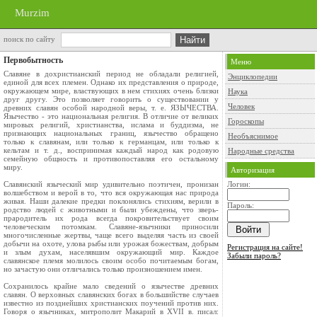
Murzim
поиск по сайту
Первобытность
Меню
Славяне в дохристианский период не обладали религией,
Энциклопедии
единой для всех племен. Однако их представления о природе,
окружающем мире, властвующих в нем стихиях очень близки
Наука
друг другу. Это позволяет говорить о существовании у
Человек
древних славян особой народной веры, т. е. ЯЗЫЧЕСТВА.
Язычество - это национальная религия. В отличие от великих
Гороскопы
мировых религий, христианства, ислама и буддизма, не
признающих национальных границ, язычество обращено
Необъяснимое
только к славянам, или только к германцам, или только к
кельтам и т. д., воспринимая каждый народ как родовую
Народные средства
семейную общность и противопоставляя его остальному
миру.
Авторизация
Славянский языческий мир удивительно поэтичен, пронизан
Логин:
волшебством и верой в то, что вся окружающая нас природа
живая. Наши далекие предки поклонялись стихиям, верили в
Пароль:
родство людей с животными и были убеждены, что зверь-
прародитель их рода всегда покровительствует своим
человеческим потомкам. Славяне-язычники приносили
многочисленные жертвы, чаще всего выделяя часть из своей
добычи на охоте, улова рыбы или урожая божествам, добрым
Регистрация на сайте!
и злым духам, населявшим окружающий мир. Каждое
Забыли пароль?
славянское племя молилось своим особо почитаемым богам,
но зачастую они отличались только произношением имен.
Сохранилось крайне мало сведений о язычестве древних
славян. О верховных славянских богах в большийстве случаев
известно из позднейших христианских поучений против них.
Говоря о язычниках, митрополит Макарий в XVII в. писал: