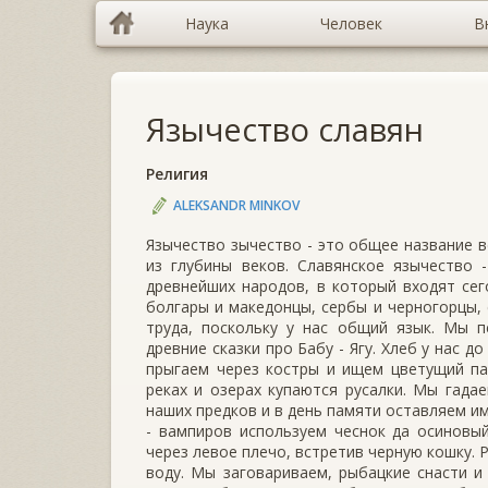
Наука
Человек
В
Язычество славян
Религия
ALEKSANDR MINKOV
Язычество зычество - это общее название в
из глубины веков. Славянское язычество 
древнейших народов, в который входят сего
болгары и македонцы, сербы и черногорцы, 
труда, поскольку у нас общий язык. Мы 
древние сказки про Бабу - Ягу. Хлеб у нас д
прыгаем через костры и ищем цветущий па
реках и озерах купаются русалки. Мы гада
наших предков и в день памяти оставляем и
- вампиров используем чеснок да осиновы
через левое плечо, встретив черную кошку. 
воду. Мы заговариваем, рыбацкие снасти и