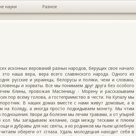
не науки
Разное
сех исконных верований разных народов, берущих свое начало
- это наша вера, вера всего славянского народа. Одного из
дня: русские и украинцы, белорусы и поляки, чехи и словаки,
словенцы и хорваты. Все мы понимаем друг друга без особого
печем блины, провожая Масленицу - Морену и рассказываем
о сих пор всему голова, а гостеприимство в чести. На Купалу мы
поротник. В наших домах вместе с нами живут домовые, а в
ем на Коляду, а иногда просто подкидываем монету. Мы чтим
м подношения. Хвори да болезни мы лечим травами, а от упырей
й кол. Мы загадываем желание, сидя между тесками и плюем
Рощи и дубравы для нас святы, а из родников мы пьем целебную
 читаем обереги от сглаза. Удаль молодецкая находит себя в