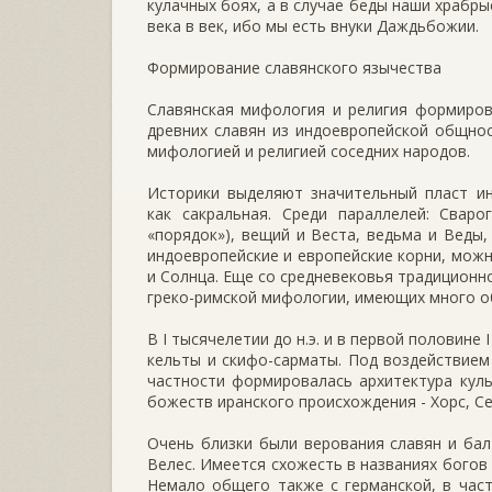
кулачных боях, а в случае беды наши храбры
века в век, ибо мы есть внуки Даждьбожии.
Формирование славянского язычества
Славянская мифология и религия формиров
древних славян из индоевропейской общност
мифологией и религией соседних народов.
Историки выделяют значительный пласт ин
как сакральная. Среди параллелей: Сваро
«порядок»), вещий и Веста, ведьма и Веды,
индоевропейские и европейские корни, можн
и Солнца. Еще со средневековья традиционн
греко-римской мифологии, имеющих много о
В I тысячелетии до н.э. и в первой половине
кельты и скифо-сарматы. Под воздействием 
частности формировалась архитектура кул
божеств иранского происхождения - Хорс, Се
Очень близки были верования славян и балт
Велес. Имеется схожесть в названиях богов
Немало общего также с германской, в част