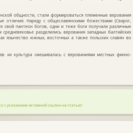
вянской общности, стали формироваться племенные верования
ые отличия. Наряду с общеславянскими божествами (Сварог,
ся свой пантеон богов, одни и теже боги получали различные
м средневековье разделились верования западных балтийских
как язычество южных, восточных а также польских славян во
 вв. их культура смешивалась с верованиями местных финно-
о с указанием активной ссылки на статью!