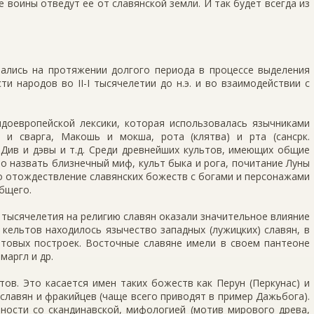
е воины отведут ее от славянской земли. И так будет всегда из
ались на протяжении долгого периода в процессе выделения
и народов во II-I тысячелетии до н.э. и во взаимодействии с
доевропейской лексики, которая использовалась язычниками
г и сварга, Макошь и мокша, рота (клятва) и рта (сансрк.
 Див и дэвы и т.д. Среди древнейших культов, имеющих общие
о назвать близнечный миф, культ быка и рога, почитание Луны
о отождествление славянских божеств с богами и персонажами
бщего.
 I тысячелетия на религию славян оказали значительное влияние
кельтов находилось язычество западных (лужицких) славян, в
ьтовых построек. Восточные славяне имели в своем пантеоне
маргл и др.
ов. Это касается имен таких божеств как Перун (Перкунас) и
 славян и фракийцев (чаще всего приводят в пример Дажьбога).
ности со скандинавской, мифологией (мотив мирового древа,