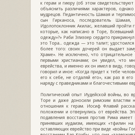
к герам и гиюру (об этом свидетельствуют
объяснить различиями характеров, однак
мудрецов. Педантичность Шамая и терпимост
сын Гирканоса, последователь Шамая,
Идолопоклонник Акилас, желавший пройти ги
которые, как написано в Торе, Всевышний 
одежду»?» Раби Элиэзер сердито прикрикнул
это Тора... одежда — это талит; удостоилс
более того: своих дочерей он выдает зам
Храме». Не исключено, что отрицательное
первыми христианами; он увидел, что м
еврейства, и именно их он имел в виду, гово
говорил и иное: «Когда придет к тебе чело
его к себе, не отдаляй его», как раз в ег
наряду с праведниками и благочестивыми ев
Политический опыт Иудейской войны, во в
Торе и даже доносили римским властям н
отношения к герам. Иосиф Флавий расска
положении и отвернулись от еврейства. Э
подавления восстания против Рима имеет 
принявших иудаизм, имеющих «тфилин на 
оставляющих еврейство при виде «войны Гог
восстанием Бар-Кохбы, что они «задержива