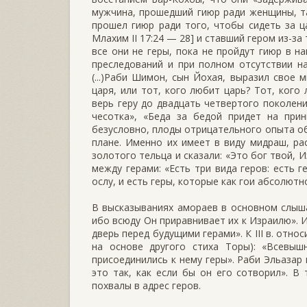
мужчина, прошедший гиюр ради женщины, т
прошел гиюр ради того, чтобы сидеть за ца
Млахим II 17:24 — 28] и ставший гером из-за
все они не геры, пока не пройдут гиюр в н
преследований и при полном отсутствии н
(...)Раби Шимон, сын Йохая, выразил свое 
царя, или тот, кого любит царь? Тот, кого 
верь геру до двадцать четвертого поколени
чесотка», «Беда за бедой придет на пр
безусловно, плоды отрицательного опыта о
плане. Именно их имеет в виду мидраш, ра
золотого тельца и сказали: «Это бог твой, 
между герами: «Есть три вида геров: есть 
ослу, и есть геры, которые как гои абсолютн
В высказываниях амораев в основном слышат
ибо всюду Он приравнивает их к Израилю». 
дверь перед будущими герами». К III в. отн
на основе другого стиха Торы): «Всевыш
присоединились к нему геры». Раби Эльазар
это так, как если бы он его сотворил». В
похвалы в адрес геров.