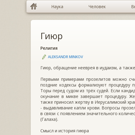
Наука
Человек
В
Гиюр
Религия
ALEKSANDR MINKOV
Гиюр, обращение нееврея в иудаизм, а также
Первыми примерами прозелитов можно счи
поздние кодексы формализуют процедуру п
Торы перед судом из трёх судей. Если канди
окунание в микве завершает процедуру. Ж
также приносил жертву в Иерусалимский хра
- выдавливание капли крови. Вопросы проз
в связи с появлением значительного количе
(Галаха).
Смысл и история гиюра