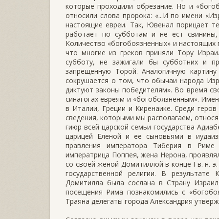
которые проходили обрезание. Но и «бого
относили слова пророка: «...И по имени «И
настоящие евреи. Так, Ювенал порицает тех
работает по субботам и не ест свинины,
Количество «богобоязненных» и настоящих 
что многие из греков приняли Тору Израи
субботу, не зажигали бы субботних и пр
запрещенную Торой. Аналогичную картину
сокрушается о том, что обычаи народа Из
диктуют законы победителям». Во время св
синагогах евреям и «богобоязненным». Имен
в Италии, Греции и Киренаике. Среди геро
сведения, которыми мы располагаем, относя
гиюр всей царской семьи государства Адиабе
царицей Еленой и ее сыновьями в иудаи
правления императора Тиберия в Риме 
императрица Поппея, жена Нерона, проявлял
со своей женой Домитиллой в конце I в. н. 
государственной религии. В результате
Домитилла была сослана в Страну Израил
посещения Рима познакомились с «богобо
Траяна делегаты города Александрия утвержд