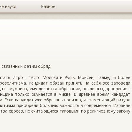
не науки
Разное
 связанный с этим обряд.
тать Итро - тестя Моисея и Руфь. Моисей, Талмуд и более
розелитизма. Кандидат обязан принять на себя все заповеди
дат - мужчина, ему делается обрезание, после выздоровления -
енщина только окунается в микве. В древнее время кандидат
м. Если кандидат уже обрезан - производят заменяющий ритуал
елитизма приобрели большую важность в современном Израиле
ства евреев, не считающихся таковыми по религиозному закону