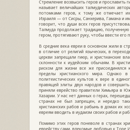
Стремление возвысить геров и прославить г
называет величайших талмудических автори
потомками геров, к тому же отмечает их
Израиля — от Сисры, Санхерива, Гамана и и
говорит, что души всех геров присутство
Талмуда продолжает традицию, полученную 
гером, протягивают руку, чтобы ввести его 
В средние века евреи в основном жили в ст
в отличие от религий языческих, в переход
церкви запрещали гиюр, и христианские в
склонности к иудейским обычаям. В христи
риском для жизни все же присоединялся 
пределы христианского мира. Однако в
политеистических культов к вере в едино
правящей элиты двух народов и совершить
приняли еврейство правители Химьяра в Южн
Хазарии. У нас нет данных о герах, перешед
странах не был запрещен, и нередко так
христианских рабов и рабынь в домах их х
евреям вводить в иудаизм своих рабов и раб
Помимо этих геров поневоле в странах хри
еврейству сами, влекомые любовью к Торе И