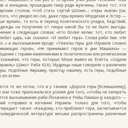
ак и женщина, прошедшая гиюр ради мужчины, также тот, кто
рским столом, чтоб стать слугой Шломо...; «геры львов» [см.
 того, что увидел во сне, даже геры времен Мордехая и Эстер —
аше время», то есть в период политического упадка, бедствий,
адежды на получение от гиюра какой бы то ни было выгоды.
мнение в следующих словах: «Кто более велик: тот, кто любит
любит царь, как сказано: «И любит гера». Слова раби Хии: «Не
я...» и высказывания вроде: «Тяжелы геры для Израиля словно
инимающих геров», «Не принимают геров в дни Машиаха» —
бщения с герами-изменниками в политическом или религиозном
ссказывая, что геры, которых Моше вывел из Египта, создали
Израиль» (Шмот Раба 42:6). Мудрецы наши говорили о различиях
геры, подобные Аврааму, праотцу нашему, есть геры, подобные
о во всем».
ся те же нотки, что и у танаев: «Дороги геры [Всевышнему],
И они тоже приложили все усилия для того, «чтобы не запереть
осится высказывание раби Йоханана и Рейш Лакиша (у каждого —
ний отправил в изгнание Израиль только для того, чтобы
 передает также: «Каждому, кто приблизит гера, засчитывается
 талмудической литературе весьма распространены различные