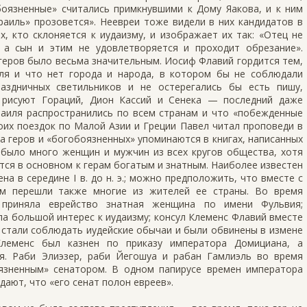
боязненные» считались примкнувшими к Дому Яакова, и к ним
зраиль» прозовется». Неевреи тоже видели в них кандидатов в
, кто склоняется к иудаизму, и изображает их так: «Отец не
 а сын и этим не удовлетворяется и проходит обрезание».
геров было весьма значительным. Иосиф Флавий гордится тем,
ля и что нет города и народа, в котором бы не соблюдали
аздничных светильников и не остерегались бы есть пишу,
 рисуют Гораций, Дион Кассий и Сенека — последний даже
раиля распространились по всем странам и что «побежденные
оих поездок по Малой Азии и Греции Павел читал проповеди в
а геров и «богобоязненных» упоминаются в книгах, написанных
в было много женщин и мужчин из всех кругов общества, хотя
тся в основном к герам богатым и знатным. Наиболее известен
на в середине I в. до н. э.; можно предположить, что вместе с
зм перешли также многие из жителей ее страны. Во время
приняла еврейство знатная женщина по имени Фульвия;
а большой интерес к иудаизму; консул Клеменс Флавий вместе
э. стали соблюдать иудейские обычаи и были обвинены в измене
 Клеменс был казнен по приказу императора Домициана, а
я. Раби Элиэзер, раби Йегошуа и рабан Гамлиэль во время
язненным» сенатором. В одном папирусе времен императора
ают, что «его сенат полон евреев».