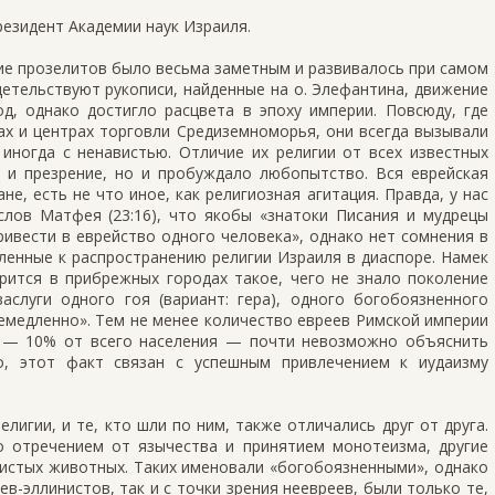
резидент Академии наук Израиля.
ие прозелитов было весьма заметным и развивалось при самом
детельствуют рукописи, найденные на о. Элефантина, движение
д, однако достигло расцвета в эпоху империи. Повсюду, где
ах и центрах торговли Средиземноморья, они всегда вызывали
 иногда с ненавистью. Отличие их религии от всех известных
 и презрение, но и пробуждало любопытство. Вся еврейская
не, есть не что иное, как религиозная агитация. Правда, у нас
слов Матфея (23:16), что якобы «знатоки Писания и мудрецы
ивести в еврейство одного человека», однако нет сомнения в
ленные к распространению религии Израиля в диаспоре. Намек
рится в прибрежных городах такое, чего не знало поколение
заслуги одного гоя (вариант: гера), одного богобоязненного
емедленно». Тем не менее количество евреев Римской империи
 — 10% от всего населения — почти невозможно объяснить
о, этот факт связан с успешным привлечением к иудаизму
лигии, и те, кто шли по ним, также отличались друг от друга.
о отречением от язычества и принятием монотеизма, другие
чистых животных. Таких именовали «богобоязненными», однако
ев-эллинистов, так и с точки зрения неевреев, были только те,