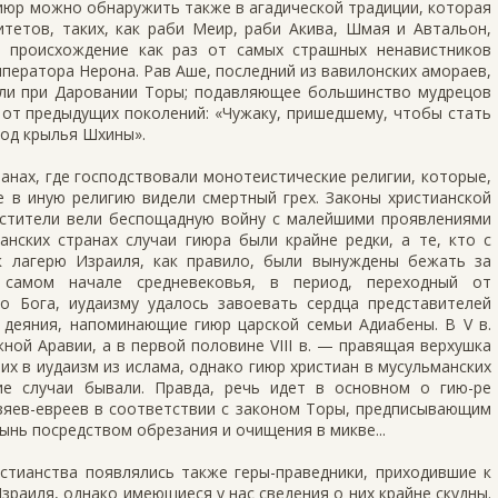
июр можно обнаружить также в агадической традиции, которая
тетов, таких, как раби Меир, раби Акива, Шмая и Автальон,
 происхождение как раз от самых страшных ненавистников
мператора Нерона. Рав Аше, последний из вавилонских амораев,
вали при Даровании Торы; подавляющее большинство мудрецов
от предыдущих поколений: «Чужаку, пришедшему, чтобы стать
под крылья Шхины».
ранах, где господствовали монотеистические религии, которые,
е в иную религию видели смертный грех. Законы христианской
ластители вели беспощадную войну с малейшими проявлениями
анских странах случаи гиюра были крайне редки, а те, кто с
к лагерю Израиля, как правило, были вынуждены бежать за
 самом начале средневековья, в период, переходный от
го Бога, иудаизму удалось завоевать сердца представителей
 деяния, напоминающие гиюр царской семьи Адиабены. В V в.
ой Аравии, а в первой половине VIII в. — правящая верхушка
ших в иудаизм из ислама, однако гиюр христиан в мусульманских
ие случаи бывали. Правда, речь идет в основном о гию-ре
озяев-евреев в соответствии с законом Торы, предписывающим
ынь посредством обрезания и очищения в микве...
стианства появлялись также геры-праведники, приходившие к
зраиля, однако имеющиеся у нас сведения о них крайне скудны.