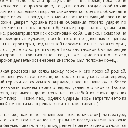
овом не было состава преступления — все время, пока гер не
когда же это происходило, тогда и только тогда его обвиняли
осы на прошедших гиюр, на основании которых их обвиняли в
запретил их — правда, не отменив соответствующий закон и не
ожии. Декрет Адриана против обрезания тяжело ударил по
 отменил его, производить обрезание разрешалось одним лишь
ие, рассматривался как оскопивший себя. Однако, несмотря на
переходить в иудаизм, в особенности в отдаленных от центра
и на территории, подвластной персам: в IV в. н.э. Рава говорит,
то, где легко встретить гера. Гиюр как таковой был запрещен
аторов в христианство; когда же христианство стало
ерской деятельности евреев диаспоры был положен конец...
всякая родственная связь между гером и его прежней родней,
ладенцу». Даже в имени, которое он получает, став евреем,
ый гер считается «сыном Авраама, праотца нашего». В более
называть именем первого еврея, узнавшего своего Творца:
акона, гер имеет право жениться на любой из своих прежних
дит гиюр. — Прим. пер.], однако мудрецы Торы запретили это из
шей святости мы перешли в святость меньшую» (...)
так же, как и во «внешней» [неканонической] литературе,
тельное. Тем не менее не правы те исследователи, которые
я бы умалчивать, что ряд мудрецов Торы негативно относится