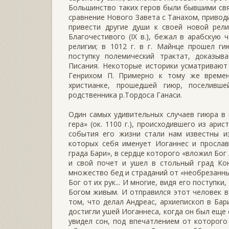
Большинство таких геров были бывшими свя
сравнение Нового Завета с Танахом, приводи
привести другие души к своей новой рели
Благочестивого (IX в.), бежал в арабскую
религии; в 1012 г. в г. Майнце прошел г
поступку полемический трактат, доказы
Писания. Некоторые историки усматривают
Генрихом П. Примерно к тому же времен
христианке, прошедшей гиюр, поселив
родственника р.Тордоса Ганаси.
Один самых удивительных случаев гиюра в
гера» (ок. 1100 г.), происходившего из ар
события его жизни стали нам известны из
которых себя именует Иоганнес и прослав
града Бари», в сердце которого «вложил Бог
и свой почет и ушел в стольный град Кон
множество бед и страданий от «необрезанны
Бог от их рук... И многие, видя его поступки
Богом живым. И отправился этот человек в 
том, что делал Андреас, архиепископ в Бар
достигли ушей Иоганнеса, когда он был еще
увидел сон, под впечатлением от которого 