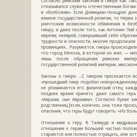
Согласно римским законам в гиюре как так
отказывался служить отечественным богам: 
в «безбожии». Если Домициан поощрял дон
измене государственной религии, то Нерва 
уничтожив возможности обвинения в безб
гиюру, и даже после того, как Антонин Пий
евреям; нееврей, совершивший себе обрезан
трудности и опасности, многие продолжали 
провинциях... Разумеется, гиюры происходили 
что город Мехоза, в котором он жил, — мес
лишь после обращения римских импер
государственной религией империи, миссион
Законы о гиюре. ...С гиюром пресекается 
«прошедший гиюр подобен новорожденному м
не упоминается его физический отец: кажд
позднее время принято даже самого гера 
«Авраам, сын Авраама». Согласно букве з
родственниц [если, конечно, она тоже прохо
опасения, что геры будут говорить: «Из боль
Отношение к геру. В Талмуде и мидрашах 
отношение к герам большей частью положи
стараются или полностью отрицать, или хот