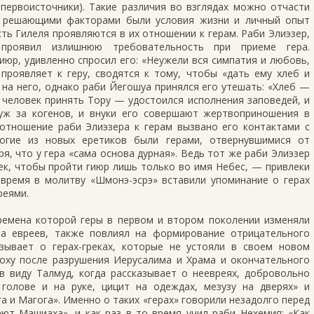
 первоисточники). Такие различия во взглядах можно отчасти
о решающими факторами были условия жизни и личный опыт
ь Гилеля проявляются в их отношении к герам. Раби Элиэзер,
 проявил излишнюю требовательность при приеме гера.
юр, удивленно спросил его: «Неужели вся симпатия и любовь,
проявляет к геру, сводятся к тому, чтобы «дать ему хлеб и
 на него, однако раби Йегошуа принялся его утешать: «Хлеб —
я человек принять Тору — удостоился исполнения заповедей, и
уж за когенов, и внуки его совершают жертвоприношения в
 отношение раби Элиэзера к герам вызвано его контактами с
ногие из новых еретиков были герами, отвернувшимися от
ря, что у гера «сама основа дурная». Ведь тот же раби Элиэзер
век, чтобы пройти гиюр лишь только во имя Небес, — привлеки
о время в молитву «Шмонэ-эсрэ» вставили упоминание о герах
реями.
ремена которой геры в первом и втором поколении изменяли
а евреев, также повлиял на формирование отрицательного
зывает о герах-греках, которые не устояли в своем новом
поху после разрушения Иерусалима и Храма и окончательного
в виду Талмуд, когда рассказывает о неевреях, добровольно
голове и на руке, цицит на одеждах, мезузу на дверях» и
а и Магога». Именно о таких «герах» говорили незадолго перед
ют Машиаха», и как раз в то время учил раби Нехемия: «Как