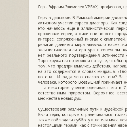
Гер - Эфраим-Элимелех УРБАХ, профессор, п
Геры в диаспоре. В Римской империи движен
активном участии евреев диаспоры. Как сви
это началось еще в эллинистический перио
проживали евреи, а жили они во всех город
интерес, сопряженный иногда с симпатией,
религий древнего мира вызывало насмешки
эллинистическая литература, в конечном пла
нет реального подтверждения истинности 
Торы кружатся по морю и по суше, чтобы пр
том, что предпринимались действия, направ
на это содержится в словах мидраша: «Тво
потопа... И ради чего спасаются они? За 
человека, которого Всевышний принимает н
— а некоторые ученые оценивают его в 7
естественным приростом. Вероятнее всег
множества новых душ.
Существовали различные пути к иудейской ре
Были геры, которые ограничивались тольк
также соблюдали субботу и не ели мяса не
настоящими герами, как с точки зрения евре