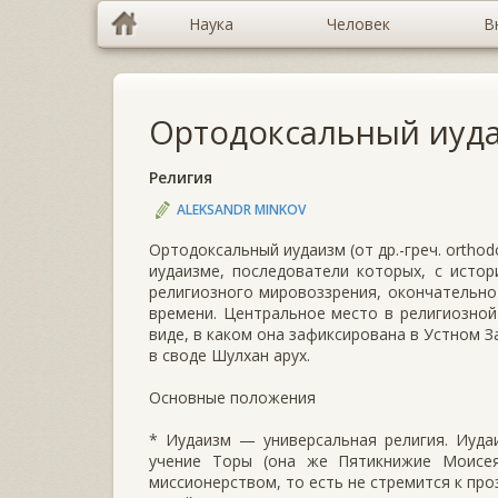
Наука
Человек
В
Ортодоксальный иуд
Религия
ALEKSANDR MINKOV
Ортодоксальный иудаизм (от др.-греч. ortho
иудаизме, последователи которых, с исто
религиозного мировоззрения, окончательн
времени. Центральное место в религиозной
виде, в каком она зафиксирована в Устном З
в своде Шулхан арух.
Основные положения
* Иудаизм — универсальная религия. Иуда
учение Торы (она же Пятикнижие Моисея
миссионерством, то есть не стремится к про