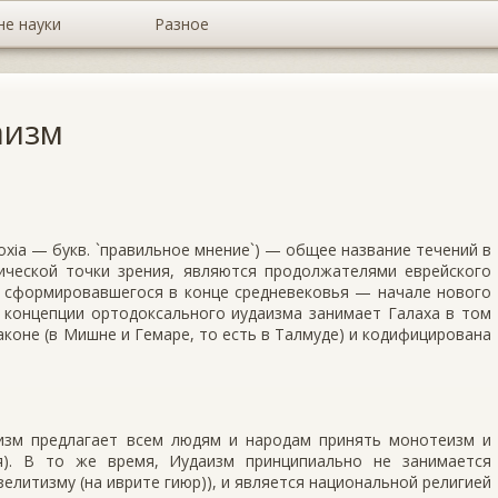
не науки
Разное
аизм
doxia — букв. `правильное мнение`) — общее название течений в
рической точки зрения, являются продолжателями еврейского
о сформировавшегося в конце средневековья — начале нового
 концепции ортодоксального иудаизма занимает Галаха в том
аконе (в Мишне и Гемаре, то есть в Талмуде) и кодифицирована
изм предлагает всем людям и народам принять монотеизм и
). В то же время, Иудаизм принципиально не занимается
зелитизму (на иврите гиюр)), и является национальной религией