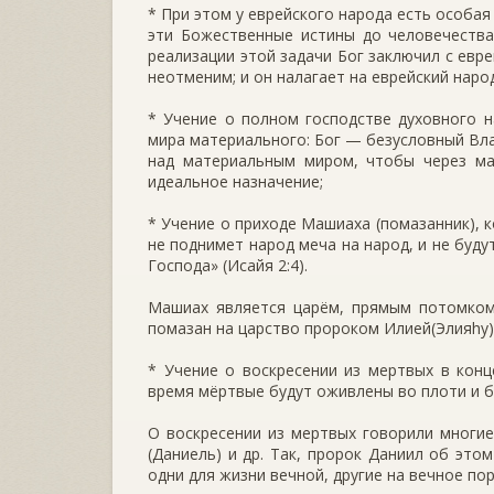
* При этом у еврейского народа есть особа
эти Божественные истины до человечества
реализации этой задачи Бог заключил с евр
неотменим; и он налагает на еврейский наро
* Учение о полном господстве духовного н
мира материального: Бог — безусловный Вла
над материальным миром, чтобы через ма
идеальное назначение;
* Учение о приходе Машиаха (помазанник), к
не поднимет народ меча на народ, и не буду
Господа» (Исайя 2:4).
Машиах является царём, прямым потомком 
помазан на царство пророком Илией(Элияhу)
* Учение о воскресении из мертвых в конце
время мёртвые будут оживлены во плоти и б
О воскресении из мертвых говорили многие 
(Даниель) и др. Так, пророк Даниил об это
одни для жизни вечной, другие на вечное пор