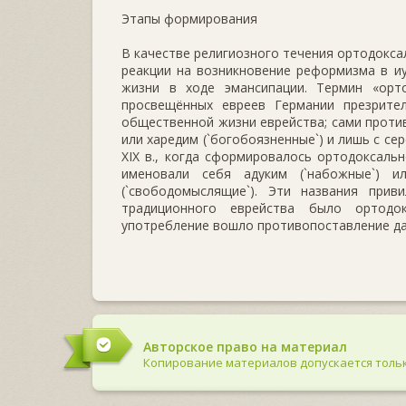
Этапы формирования
В качестве религиозного течения ортодокса
реакции на возникновение реформизма в иу
жизни в ходе эмансипации. Термин «орто
просвещённых евреев Германии презрите
общественной жизни еврейства; сами против
или харедим (`богобоязненные`) и лишь с се
XIX в., когда сформировалось ортодоксаль
именовали себя адуким (`набожные`) и
(`свободомыслящие`). Эти названия при
традиционного еврейства было ортодок
употребление вошло противопоставление дат
Авторское право на материал
Копирование материалов допускается тольк