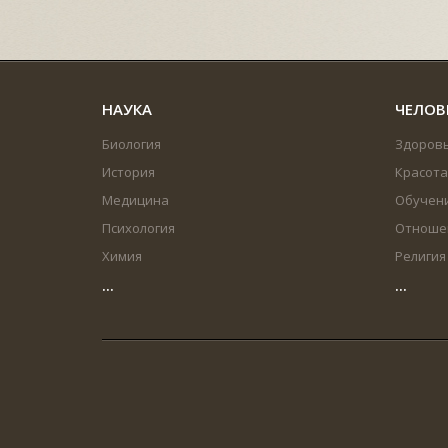
НАУКА
ЧЕЛОВ
Биология
Здоров
История
Красота
Медицина
Обучен
Психология
Отноше
Химия
Религия
...
...