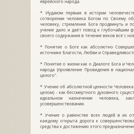
еврейского народа.
* Иудаизм первым в истории человечеств
сотворении человека Богом по Своему об
человеку, стремление Бога продвинуть и п
учение дало и даёт повод к глубочайшим 
своего содержания в течение веков всё с но
* Понятие о Боге как абсолютно Cоверше
источнике Благости, Любви и Справедливост
* Понятие о жизни как о Диалоге Бога и Чел
народа (проявление Провидения в национал
целого".
* Учение об абсолютной ценности Человека 
целом) - как бессмертного духовного сущес
идеальном назначении человека, зак
усовершенствовании.
* Учение о равенстве всех людей в их о
каждому открыта дорога к совершенствова
средства к достижению этого предназначен