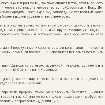
я Миссия (= Избранность), заключающаяся в том, чтобы донести
 и через это помочь человечеству приблизиться к Богу. Для
ейским народом Завет и дал ему заповеди. Божественный Завет
д более высокий уровень ответственности.
ачала над материей, но при этом духовной ценности также и
дыка материи, как её Творец: и Он вручил Человеку господство
териальное тело и в материальном мире осуществить своё
огда «И перекуют мечи свои на орала и копья свои — на серпы;
т больше учиться воевать ... и наполнится вся земля познанием
царя Давида, и, согласно иудейской традиции, должен быть
, который был взят на небо живым.
 дней (эсхатология), то есть вера в то, что в определенное
удут снова жить на земле.
еврейские пророки, такие как Иезекииль (Йехезкель), Даниил
м говорит так: «И многие из спящих в прахе земли пробудятся,
угание и посрамление» (Даниил 12:2).