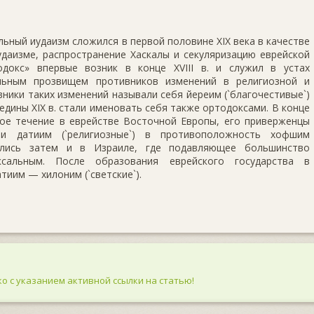
льный иудаизм сложился в первой половине XIX века в качестве
даизме, распространение Хаскалы и секуляризацию еврейской
докс» впервые возник в конце XVIII в. и служил в устах
льным прозвищем противников изменений в религиозной и
ники таких изменений называли себя йереим (`благочестивые`)
редины XIX в. стали именовать себя также ортодоксами. В конце
ное течение в еврействе Восточной Европы, его приверженцы
ли датиим (`религиозные`) в противоположность хофшим
вились затем и в Израиле, где подавляющее большинство
сальным. После образования еврейского государства в
иим — хилоним (`светские`).
о с указанием активной ссылки на статью!