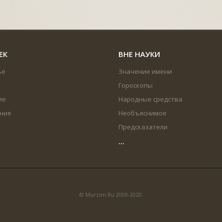
ЕК
ВНЕ НАУКИ
ье
Значение имени
Гороскопы
ие
Народные средства
ния
Необъяснимое
Предсказатели
...
© Murzim.Ru 2009-2020.