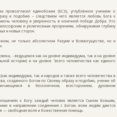
а провозгласил единобожие (БСЭ), углублённое учением о
разу и подобию – следствием чего является любовь Бога к
омочь человеку и уверенность в конечной победе Добра. Это
философским и религиозным прозрениям, обнаруживая глубину
вых и новых сторон.
нном, не только абсолютном Разуме и Всемогуществе, но и
и.
овека, - ведущемся как на уровне индивидуума, так и на уровне
ьной истории) и на уровне "всего человечества как единого
(как индивидуума, так и народов и также всего человечества в
тва, созданного Богом по Своему образу и подобию, учение об
лючающемся в бесконечном, всестороннем, духовном
тношениях к Богу: каждый человек является Сыном Божьим,
нию в направлении соединения с Богом, всем людям даются
ия — свободная воля и божественная помощь.