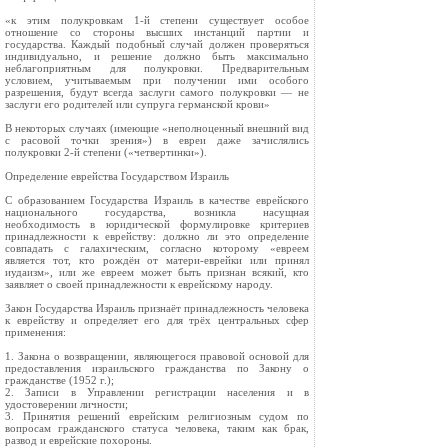
«к этим полукровкам 1-й степени существует особое
отношение со стороны высших инстанций партии и
государства. Каждый подобный случай должен проверяться
индивидуально, и решение должно быть максимально
неблагоприятным для полукровки. Предварительным
условием, учитываемым при получении ими особого
разрешения, будут всегда заслуги самого полукровки — не
заслуги его родителей или супруга германской крови»
В некоторых случаях (имеющие «неполноценный внешний вид
с расовой точки зрения») в евреи даже зачислялись
полукровки 2-й степени («четвертинки»).
Определение еврейства Государством Израиль
С образованием Государства Израиль в качестве еврейского
национального государства, возникла насущная
необходимость в юридической формулировке критериев
принадлежности к еврейству: должно ли это определение
совпадать с галахическим, согласно которому «евреем
является тот, кто рождён от матери-еврейки или принял
иудаизм», или же евреем может быть признан всякий, кто
заявляет о своей принадлежности к еврейскому народу.
Закон Государства Израиль признаёт принадлежность человека
к еврейству и определяет его для трёх центральных сфер
применения:
1. Закона о возвращении, являющегося правовой основой для
предоставления израильского гражданства по Закону о
гражданстве (1952 г.);
2. Записи в Управлении регистрации населения и в
удостоверении личности;
3. Принятия решений еврейским религиозным судом по
вопросам гражданского статуса человека, таким как брак,
развод и еврейские похороны.