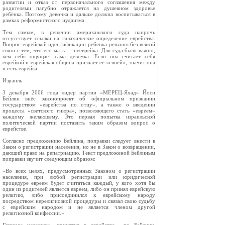
развитии и отказ от первоначального соглашения между
родителями пагубно отражается на душевном здоровье
ребёнка. Поэтому девочка и дальше должна воспитываться в
рамках реформистского иудаизма.
Тем самым, в решении американского суда напрочь
отсутствует ссылки на галахическое определение еврейства.
Вопрос еврейской идентификации ребенка решался без всякой
связи с тем, что его мать — нееврейка. Для суда было важно,
кем себя ощущает сама девочка. Если она считает себя
еврейкой и еврейская община признаёт её «своей», значит она
и есть еврейка.
Израиль
3 декабря 2006 года лидер партии «МЕРЕЦ-Яхад» Йоси
Бейлин внёс законопроект об официальном признании
государством «еврейства по отцу», а также о введении
процесса «светского гиюра», позволяющего стать «евреем»
каждому желающему. Это первая попытка израильской
политической партии поставить таким образом вопрос о
еврействе.
Согласно предложению Бейлина, поправки следует внести в
Закон о регистрации населения, но не в Закон о возвращении,
дающий право на репатриацию. Текст предложеной Бейлиным
поправки звучит следующим образом:
«Во всех целях, предусмотренных Законом о регистрации
населения, при любой регистрации или юридической
процедуре евреем будет считаться каждый, у кого хотя бы
один из родителей является евреем, либо он принял еврейскую
религию, либо присоединился к еврейскому народу
посредством нерелигиозной процедуры и связал свою судьбу
с еврейским народом и не является членом другой
религиозной конфессии.»