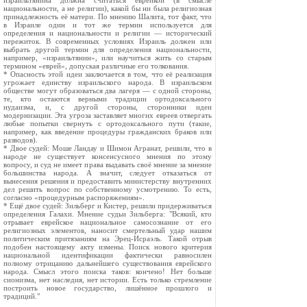
израильтянина должна считаться еврейкой (в смысле
национальности, а не религии), какой бы ни была религиозная
принадлежность её матери. По мнению Шалита, тот факт, что
в Израиле один и тот же термин используется для
определения и национальности и религии — исторический
пережиток. В современных условиях Израиль должен или
выбрать другой термин для определения национальности,
например, «израильтянин», или научиться жить со старым
термином «еврей», допуская различные его толкования.
* Опасность этой идеи заключается в том, что её реализация
угрожает единству израильского народа. В израильском
обществе могут образоваться два лагеря — с одной стороны,
те, кто остаются верными традиции ортодоксального
иудаизма, и, с другой стороны, сторонники идеи
модернизации. Эта угроза заставляет многих евреев отвергать
любые попытки свернуть с ортодоксального пути (такие,
например, как введение процедуры гражданских браков или
разводов).
* Двое судей: Моше Ландау и Шимон Агранат, решили, что в
народе не существует консенсусного мнения по этому
вопросу, и суд не имеет права выдавать своё мнение за мнение
большинства народа. А значит, следует отказаться от
вынесения решения и предоставить министерству внутренних
дел решить вопрос по собственному усмотрению. То есть,
согласно «процедурным распоряжениям».
* Ещё двое судей: Зильберг и Кистер, решили придерживаться
определения Галахи. Мнение судьи Зильберга: "Всякий, кто
отрывает еврейское национальное самосознание от его
религиозных элементов, наносит смертельный удар нашим
политическим притязаниям на Эрец-Исраэль. Такой отрыв
подобен настоящему акту измены. Поиск нового критерия
национальной идентификации фактически равносилен
полному отрицанию дальнейшего существования еврейского
народа. Смысл этого поиска таков: кончено! Нет больше
сионизма, нет наследия, нет истории. Есть только стремление
построить новое государство, лишённое прошлого и
традиций."