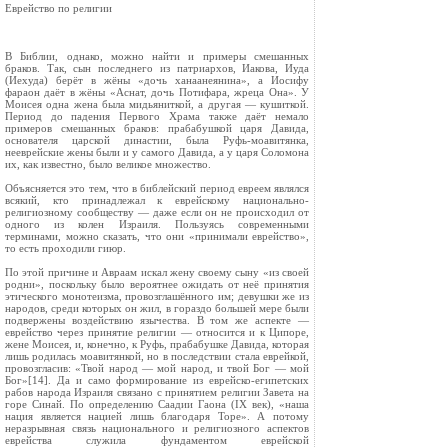
Еврейство по религии
В Библии, однако, можно найти и примеры смешанных
браков. Так, сын последнего из патриархов, Иакова, Иуда
(Иехуда) берёт в жёны «дочь ханаанеянина», а Иосифу
фараон даёт в жёны «Аснат, дочь Потифара, жреца Она». У
Моисея одна жена была мидьяниткой, а другая — кушиткой.
Период до падения Первого Храма также даёт немало
примеров смешанных браков: прабабушкой царя Давида,
основателя царской династии, была Руфь-моавитянка,
нееврейские жены были и у самого Давида, а у царя Соломона
их, как известно, было великое множество.
Объясняется это тем, что в библейский период евреем являлся
всякий, кто принадлежал к еврейскому национально-
религиозному сообществу — даже если он не происходил от
одного из колен Израиля. Пользуясь современными
терминами, можно сказать, что они «принимали еврейство»,
то есть проходили гиюр.
По этой причине и Авраам искал жену своему сыну «из своей
родни», поскольку было вероятнее ожидать от неё принятия
этического монотеизма, провозглашённого им; девушки же из
народов, среди которых он жил, в гораздо большей мере были
подвержены воздействию язычества. В том же аспекте —
еврейство через принятие религии — относится и к Ципоре,
жене Моисея, и, конечно, к Руфь, прабабушке Давида, которая
лишь родилась моавитянкой, но в последствии стала еврейкой,
провозгласив: «Твой народ — мой народ, и твой Бог — мой
Бог»[14]. Да и само формирование из еврейско-египетских
рабов народа Израиля связано с принятием религии Завета на
горе Синай. По определению Саадии Гаона (IX век), «наша
нация является нацией лишь благодаря Торе». А потому
неразрывная связь национального и религиозного аспектов
еврейства служила фундаментом еврейской