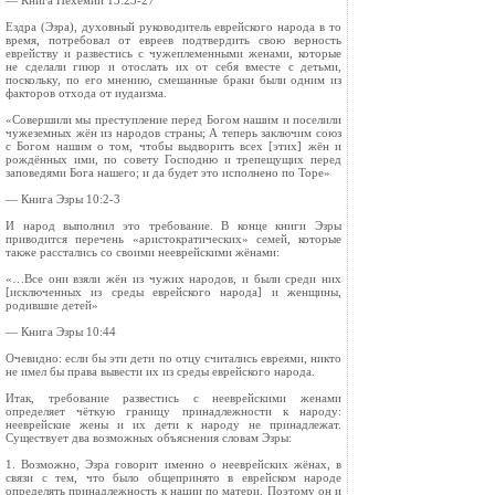
— Книга Нехемии 13:23-27
Ездра (Эзра), духовный руководитель еврейского народа в то
время, потребовал от евреев подтвердить свою верность
еврейству и развестись с чужеплеменными женами, которые
не сделали гиюр и отослать их от себя вместе с детьми,
поскольку, по его мнению, смешанные браки были одним из
факторов отхода от иудаизма.
«Совершили мы преступление перед Богом нашим и поселили
чужеземных жён из народов страны; А теперь заключим союз
с Богом нашим о том, чтобы выдворить всех [этих] жён и
рождённых ими, по совету Господню и трепещущих перед
заповедями Бога нашего; и да будет это исполнено по Торе»
— Книга Эзры 10:2-3
И народ выполнил это требование. В конце книги Эзры
приводится перечень «аристократических» семей, которые
также расстались со своими нееврейскими жёнами:
«…Все они взяли жён из чужих народов, и были среди них
[исключенных из среды еврейского народа] и женщины,
родившие детей»
— Книга Эзры 10:44
Очевидно: если бы эти дети по отцу считались евреями, никто
не имел бы права вывести их из среды еврейского народа.
Итак, требование развестись с нееврейскими женами
определяет чёткую границу принадлежности к народу:
нееврейские жены и их дети к народу не принадлежат.
Существует два возможных объяснения словам Эзры:
1. Возможно, Эзра говорит именно о нееврейских жёнах, в
связи с тем, что было общепринято в еврейском народе
определять принадлежность к нации по матери. Поэтому он и