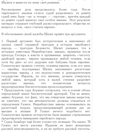
Шалита и вынести по нему своё решение.
Рассмотрение дела продолжалось более года. После
тщательного анализа голоса судей разделились: из девяти
судей пять было «за» и четыре — «против», причём каждый
из девяти судей написал своё особое мнение. Этот результат
наглядно отражает глубокий раскол израильского общества по
вопросу о том, «кого считать евреем».
В обосновании своей жалобы Шалит привёл три аргумента.
1. Первый аргумент был историческим и напоминал об
уроках самой страшной трагедии в истории еврейского
народа — трагедии Холокоста. Шалит указывал, что в
печально известных Нюрнбергских законах, принятых после
прихода Гитлера к власти и призванных защитить «чистоту
арийской крови», евреем признавался любой человек, если
хотя бы двое из его дедушек или бабушек были евреями.
Галахическое правило считать человека евреем, если его мать
— еврейка, подчеркивал Шалит, напоминает расистские
нацистские законы, а это недопустимо в демократическом
государстве. Израиль, по его мнению, должен отвергнуть
любой закон, который хоть в малой степени разделяет
расистское мнение, что человеческая личность
предопределена биологическим происхождением.
* Председатель суда Агранат согласился, что в основе обоих
определений лежит биологический критерий. Тем не менее,
заявил Агранат, тот факт, что мы отвергаем законы нацистов,
не означает, что мы автоматически должны отказаться от
определения Галахи. Нюрнбергские законы основывались на
расистской теории, предусматривающей деление рас на
высшие и низшие. В Галахе ничего подобного нет.
Галахическое правило исторически было вызвано стремлением
предотвратить вымирание еврейского народа.
* Судья Зильберг ещё более усилил эту позицию. Он сказал: "В
Галахе нет места расизму. Иудаизм не знает концепции
расовой неполноценности, и он не требует расовой чистоты.