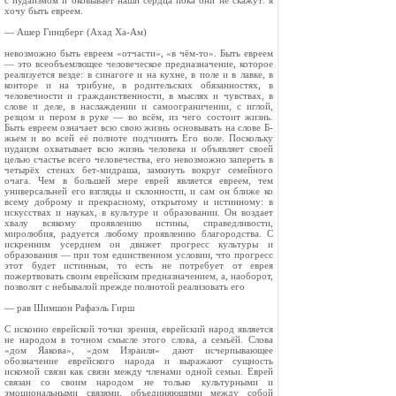
с иудаизмом и оковывает наши сердца пока они не скажут: я
хочу быть евреем.
— Ашер Гинцберг (Ахад Ха-Ам)
невозможно быть евреем «отчасти», «в чём-то». Быть евреем
— это всеобъемлющее человеческое предназначение, которое
реализуется везде: в синагоге и на кухне, в поле и в лавке, в
конторе и на трибуне, в родительских обязанностях, в
человечности и гражданственности, в мыслях и чувствах, в
слове и деле, в наслаждении и самоограничении, с иглой,
резцом и пером в руке — во всём, из чего состоит жизнь.
Быть евреем означает всю свою жизнь основывать на слове Б-
жьем и во всей её полноте подчинять Его воле. Поскольку
иудаизм охватывает всю жизнь человека и объявляет своей
целью счастье всего человечества, его невозможно запереть в
четырёх стенах бет-мидраша, замкнуть вокруг семейного
очага. Чем в большей мере еврей является евреем, тем
универсальней его взгляды и склонности, и сам он ближе ко
всему доброму и прекрасному, открытому и истинному: в
искусствах и науках, в культуре и образовании. Он воздает
хвалу всякому проявлению истины, справедливости,
миролюбия, радуется любому проявлению благородства. С
искренним усердием он движет прогресс культуры и
образования — при том единственном условии, что прогресс
этот будет истинным, то есть не потребует от еврея
пожертвовать своим еврейским предназначением, а, наоборот,
позволит с небывалой прежде полнотой реализовать его
— рав Шимшон Рафаэль Гирш
С исконно еврейской точки зрения, еврейский народ является
не народом в точном смысле этого слова, а семьёй. Слова
«дом Яакова», «дом Израиля» дают исчерпывающее
обозначение еврейского народа и выражают сущность
искомой связи как связи между членами одной семьи. Еврей
связан со своим народом не только культурными и
эмоциональными связями, объединяющими между собой