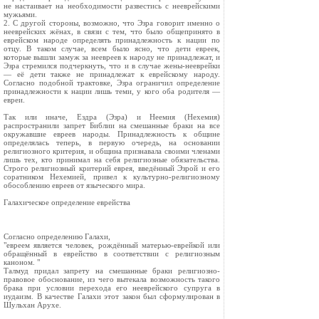
не настаивает на необходимости развестись с нееврейскими
мужьями.
2. С другой стороны, возможно, что Эзра говорит именно о
нееврейских жёнах, в связи с тем, что было общепринято в
еврейском народе определять принадлежность к нации по
отцу. В таком случае, всем было ясно, что дети евреек,
которые вышли замуж за неевреев к народу не принадлежат, и
Эзра стремился подчеркнуть, что и в случае жены-нееврейки
— её дети также не принадлежат к еврейскому народу.
Согласно подобной трактовке, Эзра ограничил определение
принадлежности к нации лишь теми, у кого оба родителя —
евреи.
Так или иначе, Ездра (Эзра) и Неемия (Нехемия)
распространили запрет Библии на смешанные браки на все
окружавшие евреев народы. Принадлежность к общине
определялась теперь, в первую очередь, на основании
религиозного критерия, и община признавала своими членами
лишь тех, кто принимал на себя религиозные обязательства.
Строго религиозный критерий еврея, введённый Эзрой и его
соратником Нехемией, привел к культурно-религиозному
обособлению евреев от языческого мира.
Галахическое определение еврейства
Согласно определению Галахи,
"евреем является человек, рождённый матерью-еврейкой или
обращённый в еврейство в соответствии с религиозным
каноном. "
Талмуд придал запрету на смешанные браки религиозно-
правовое обоснование, из чего вытекала возможность такого
брака при условии перехода его нееврейского супруга в
иудаизм. В качестве Галахи этот закон был сформулирован в
Шульхан Арухе.