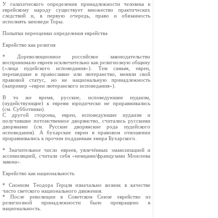
У галахического определения принадлежности человека к
еврейскому народу существует множество практических
следствий и, в первую очередь, право и обязанность
исполнять заповеди Торы.
Попытки переоценки определения еврейства
Еврейство как религия
* Дореволюционное российское законодательство
воспринимало евреев исключительно как религиозную общину
(«лица иудейского исповедания»). Тем самым, евреи,
перешедшие в православие или лютеранство, меняли свой
правовой статус, но не национальную принадлежность
(например «евреи лютеранского исповедания»).
В то же время, русские, исповедуюшие иудаизм,
(иудействующие) к евреям юридически не приравнивались
(см. Субботники).
С другой стороны, евреи, исповедуюшие иудаизм и
получившие потомственное дворянство, считались русскими
дворянами (см. Русские дворянские рода иудейского
исповедания). А бухарские евреи в правовом отношении
приравнивались к прочим подданным эмира Бухарского.
* Значительное число евреев, увлечённых эмансипацией и
ассимиляцией, считали себя «немцами/французами Моисеева
закона».
Еврейство как национальность
* Сионизм Теодора Герцля изначально возник в качестве
чисто светского национального движения.
* После революции в Советском Союзе еврейство из
религиозной принадлежности было превращено в
национальность.