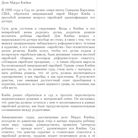
Дело Маури Клейна
В 1996 году в Суд по делам семьи штата Северная Каролина,
США, обратился американский еврей Маури Клейн с
просьбой решения вопроса еврейской идентификации его
дочери.
Суть дела состояла в следующем. Когда у Клейна и его
нееврейской жены родилась дочка, родители решили
воспитать ребёнка еврейкой. Для Клейна вопрос о
национальности дочери вообще не стоял, в связи с тем, что он
являлся приверженцем либерального реформистского течения
в иудаизме, в его понимании «еврейство» был исключительно
делом религии. Клейн хотел, чтобы его дочка ходила в
воскресную еврейскую школу, была активным членом местной
еврейской общины, посещала реформистскую синагогу,
соблюдала еврейские праздники, — и таким образом выросла
бы полноценной американской еврейкой. Однако семья Клейна
распалась, дочь, по решению суда, стала жить с матерью, и
мать ребёнка решила, что её дочь должна воспитываться
одновременно и как еврейка, и как христианка. В результате
девочка, уже имевшая достаточный опыт приобщения к
иудаизму, оказалась на грани нервного срыва, не понимая, как
себя вести.
Клейн решил обратиться в суд и просить пересмотреть
первоначальное решение о материнской опёке. Он настаивал,
что девочка должна остаться с ним и воспитываться в рамках
еврейской религии, как было предусмотрено первоначальным
соглашением между родителями.
Американские судьи, рассматривая дело Маури Клейна,
исходили из равенства прав отца и матери передать ребёнку
свою веру, однако, руководствуясь правилом "интересы
ребенка — прежде всего", удовлетворил иск Клейна. Суд
отметил, что девочка серьёзно и сознательно относится к
еврейской религии, иудаизм играет позитивную роль в её