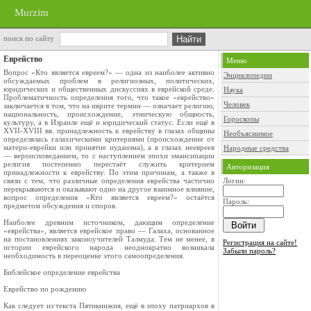
Murzim
поиск по сайту
Еврейство
Меню
Вопрос «Кто является евреем?» — одна из наиболее активно
Энциклопедии
обсуждаемых проблем в религиозных, политических,
юридических и общественных дискуссиях в еврейской среде.
Наука
Проблематичность определения того, что такое «еврейство»
Человек
заключается в том, что на иврите термин — означает религию,
национальность, происхождение, этническую общность,
Гороскопы
культуру, а в Израиле ещё и юридический статус. Если ещё в
XVII-XVIII вв. принадлежность к еврейству в глазах общины
Необъяснимое
определялась галахическими критериями (происхождение от
матери-еврейки или принятие иудаизма), а в глазах неевреев
Народные средства
— вероисповеданием, то с наступлением эпохи эмансипации
религия постепенно перестаёт служить критерием
Авторизация
принадлежности к еврейству. По этим причинам, а также в
связи с тем, что различные определения еврейства частично
Логин:
перекрываются и оказывают одно на другое взаимное влияние,
вопрос определения «Кто является евреем?» остаётся
Пароль:
предметом обсуждения и споров.
Наиболее древним источником, дающим определение
«еврейства», является еврейское право — Галаха, основанное
на постановлениях законоучителей Талмуда. Тем не менее, в
Регистрация на сайте!
истории еврейского народа неоднократно возникала
Забыли пароль?
необходимость в переоценке этого самоопределения.
Библейское определение еврейства
Еврейство по рождению
Как следует из текста Пятикнижия, ещё в эпоху патриархов в