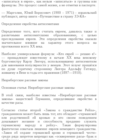
«записаться в евреи», как нельзя «записаться» в грузины или
французы. Это процесс самой жизни, а не отметки в паспорте.
— Марголин, Юлий Борисович (1900 - 1971) - израильский
публицист, автор книги «Путешествие в страну ЗЭ-КА»
Определение еврейства антисемитами
Определение того, кого считать евреем, давалось также и
различными антисемитскими образованиями, с целью
преследования евреев. Эти определения еврейства оказали
значительное влияние на характер этого вопроса на
протяжении всего XX века.
Наиболее универсальная формула: «Кто еврей — решаю я!»
— принадлежит известному в начале XX века венскому
бургомистру Карлу Люгеру, использовавшему антисемитизм
для завоевания популярности у венцев. Этот лозунг пришёлся
по душе горячему стороннику Люгера Адольфу Гитлеру,
жившему в Вене в годы его правления (1897—1910).
Нюрнбергские расовые законы
Основная статья: Нюрнбергские расовые законы
В этой связи, наиболее известны «Нюрнбергские расовые
законы» нацистской Германии, определявшие еврейство в
качестве расы.
Согласно статье второй «Закона о гражданстве Рейха»,
гражданином может быть лишь тот, кто обладает «германской
или родственной ей кровью и кто своим поведением
доказывает желание и способность преданно служить
германскому народу и рейху». Такая формулировка
фактически означала лишение евреев немецкого гражданства.
«Закон об охране германской крови и германской чести»
среди ряда запретов запрещал как «осквернение расы» брак и