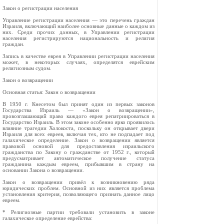
Закон о регистрации населения
Управление регистрации населения — это перечень граждан
Израиля, включающий наиболее основные данные о каждом из
них. Среди прочих данных, в Управлении регистрации
населения регистрируются национальность и религия
граждан.
Запись в качестве еврея в Управлении регистрации населения
может, в некоторых случаях, определятся еврейским
религиозным судом.
Закон о возвращении
Основная статья: Закон о возвращении
В 1950 г. Кнесетом был принят один из первых законов
Государства Израиль — «Закон о возвращении»,
провозглашающий право каждого еврея репатриироваться в
Государство Израиль. В этом законе особенно ярко проявилось
влияние трагедии Холокоста, поскольку он открывает двери
Израиля для всех евреев, включая тех, кто не подпадает под
галахическое определение. Закон о возвращении является
правовой основой для предоставления израильского
гражданства по Закону о гражданстве от 1952 г., который
предусматривает автоматическое получение статуса
гражданина каждым евреем, прибывшим в страну на
основании Закона о возвращении.
Закон о возвращении привёл к возникновению ряда
юридических проблем. Основной из них является проблема
установления критерия, позволяющего признать данное лицо
евреем.
* Религиозные партии требовали установить в законе
галахическое определение еврейства: