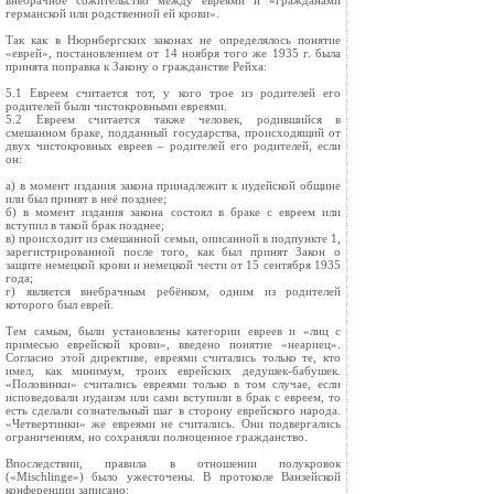
внебрачное сожительство между евреями и «гражданами
германской или родственной ей крови».
Так как в Нюрнбергских законах не определялось понятие
«еврей», постановлением от 14 ноября того же 1935 г. была
принята поправка к Закону о гражданстве Рейха:
5.1 Евреем считается тот, у кого трое из родителей его
родителей были чистокровными евреями.
5.2 Евреем считается также человек, родившийся в
смешанном браке, подданный государства, происходящий от
двух чистокровных евреев – родителей его родителей, если
он:
а) в момент издания закона принадлежит к иудейской общине
или был принят в неё позднее;
б) в момент издания закона состоял в браке с евреем или
вступил в такой брак позднее;
в) происходит из смешанной семьи, описанной в подпункте 1,
зарегистрированной после того, как был принят Закон о
защите немецкой крови и немецкой чести от 15 сентября 1935
года;
г) является внебрачным ребёнком, одним из родителей
которого был еврей.
Тем самым, были установлены категории евреев и «лиц с
примесью еврейской крови», введено понятие «неариец».
Согласно этой директиве, евреями считались только те, кто
имел, как минимум, троих еврейских дедушек-бабушек.
«Половинки» считались евреями только в том случае, если
исповедовали иудаизм или сами вступили в брак с евреем, то
есть сделали сознательный шаг в сторону еврейского народа.
«Четвертинки» же евреями не считались. Они подвергались
ограничениям, но сохраняли полноценное гражданство.
Впоследствии, правила в отношении полукровок
(«Mischlinge») было ужесточены. В протоколе Ванзейской
конференции записано: