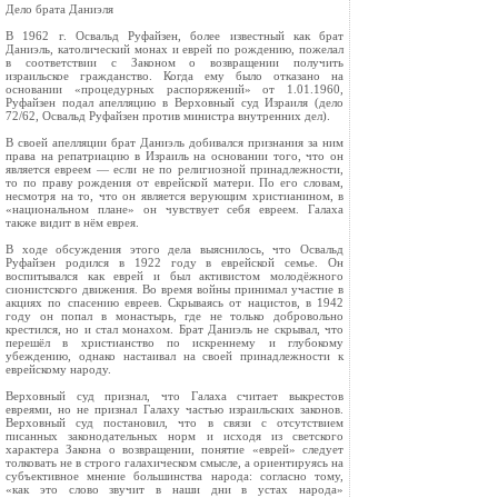
Дело брата Даниэля
В 1962 г. Освальд Руфайзен, более известный как брат
Даниэль, католический монах и еврей по рождению, пожелал
в соответствии с Законом о возвращении получить
израильское гражданство. Когда ему было отказано на
основании «процедурных распоряжений» от 1.01.1960,
Руфайзен подал апелляцию в Верховный суд Израиля (дело
72/62, Освальд Руфайзен против министра внутренних дел).
В своей апелляции брат Даниэль добивался признания за ним
права на репатриацию в Израиль на основании того, что он
является евреем — если не по религиозной принадлежности,
то по праву рождения от еврейской матери. По его словам,
несмотря на то, что он является верующим христианином, в
«национальном плане» он чувствует себя евреем. Галаха
также видит в нём еврея.
В ходе обсуждения этого дела выяснилось, что Освальд
Руфайзен родился в 1922 году в еврейской семье. Он
воспитывался как еврей и был активистом молодёжного
сионистского движения. Во время войны принимал участие в
акциях по спасению евреев. Скрываясь от нацистов, в 1942
году он попал в монастырь, где не только добровольно
крестился, но и стал монахом. Брат Даниэль не скрывал, что
перешёл в христианство по искреннему и глубокому
убеждению, однако настаивал на своей принадлежности к
еврейскому народу.
Верховный суд признал, что Галаха считает выкрестов
евреями, но не признал Галаху частью израильских законов.
Верховный суд постановил, что в связи с отсутствием
писанных законодательных норм и исходя из светского
характера Закона о возвращении, понятие «еврей» следует
толковать не в строго галахическом смысле, а ориентируясь на
субъективное мнение большинства народа: согласно тому,
«как это слово звучит в наши дни в устах народа»