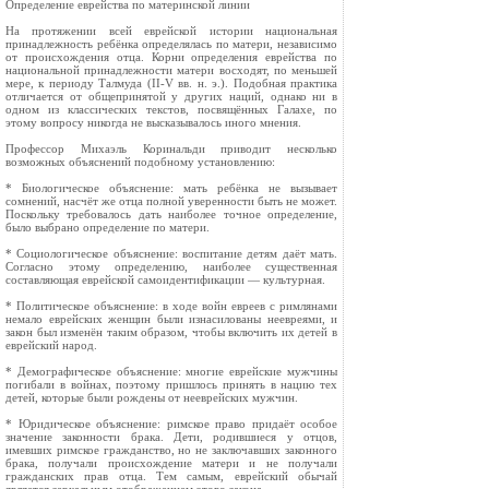
Определение еврейства по материнской линии
На протяжении всей еврейской истории национальная
принадлежность ребёнка определялась по матери, независимо
от происхождения отца. Корни определения еврейства по
национальной принадлежности матери восходят, по меньшей
мере, к периоду Талмуда (II-V вв. н. э.). Подобная практика
отличается от общепринятой у других наций, однако ни в
одном из классических текстов, посвящённых Галахе, по
этому вопросу никогда не высказывалось иного мнения.
Профессор Михаэль Коринальди приводит несколько
возможных объяснений подобному установлению:
* Биологическое объяснение: мать ребёнка не вызывает
сомнений, насчёт же отца полной уверенности быть не может.
Поскольку требовалось дать наиболее точное определение,
было выбрано определение по матери.
* Социологическое объяснение: воспитание детям даёт мать.
Согласно этому определению, наиболее существенная
составляющая еврейской самоидентификации — культурная.
* Политическое объяснение: в ходе войн евреев с римлянами
немало еврейских женщин были изнасилованы неевреями, и
закон был изменён таким образом, чтобы включить их детей в
еврейский народ.
* Демографическое объяснение: многие еврейские мужчины
погибали в войнах, поэтому пришлось принять в нацию тех
детей, которые были рождены от нееврейских мужчин.
* Юридическое объяснение: римское право придаёт особое
значение законности брака. Дети, родившиеся у отцов,
имевших римское гражданство, но не заключавших законного
брака, получали происхождение матери и не получали
гражданских прав отца. Тем самым, еврейский обычай