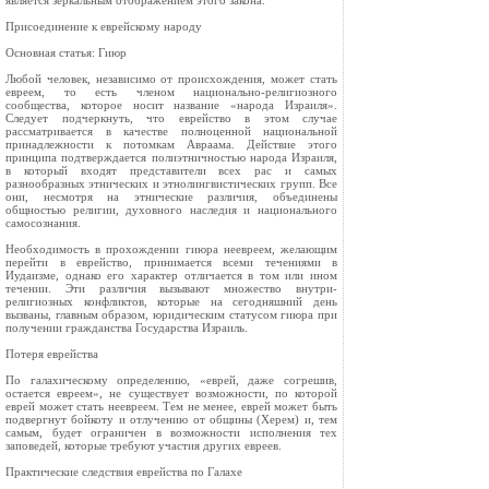
является зеркальным отображением этого закона.
Присоединение к еврейскому народу
Основная статья: Гиюр
Любой человек, независимо от происхождения, может стать
евреем, то есть членом национально-религиозного
сообщества, которое носит название «народа Израиля».
Следует подчеркнуть, что еврейство в этом случае
рассматривается в качестве полноценной национальной
принадлежности к потомкам Авраама. Действие этого
принципа подтверждается полиэтничностью народа Израиля,
в который входят представители всех рас и самых
разнообразных этнических и этнолингвистических групп. Все
они, несмотря на этнические различия, объединены
общностью религии, духовного наследия и национального
самосознания.
Необходимость в прохождении гиюра неевреем, желающим
перейти в еврейство, принимается всеми течениями в
Иудаизме, однако его характер отличается в том или ином
течении. Эти различия вызывают множество внутри-
религиозных конфликтов, которые на сегодняшний день
вызваны, главным образом, юридическим статусом гиюра при
получении гражданства Государства Израиль.
Потеря еврейства
По галахическому определению, «еврей, даже согрешив,
остается евреем», не существует возможности, по которой
еврей может стать неевреем. Тем не менее, еврей может быть
подвергнут бойкоту и отлучению от общины (Херем) и, тем
самым, будет ограничен в возможности исполнения тех
заповедей, которые требуют участия других евреев.
Практические следствия еврейства по Галахе