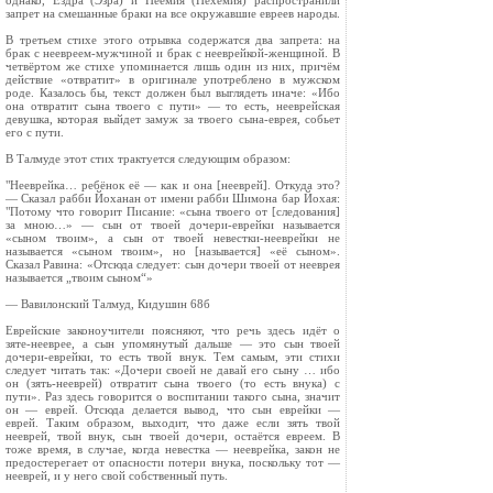
однако, Ездра (Эзра) и Неемия (Нехемия) распространили
запрет на смешанные браки на все окружавшие евреев народы.
В третьем стихе этого отрывка содержатся два запрета: на
брак с неевреем-мужчиной и брак с нееврейкой-женщиной. В
четвёртом же стихе упоминается лишь один из них, причём
действие «отвратит» в оригинале употреблено в мужском
роде. Казалось бы, текст должен был выглядеть иначе: «Ибо
она отвратит сына твоего с пути» — то есть, нееврейская
девушка, которая выйдет замуж за твоего сына-еврея, собьет
его с пути.
В Талмуде этот стих трактуется следующим образом:
"Нееврейка… ребёнок её — как и она [нееврей]. Откуда это?
— Сказал рабби Йоханан от имени рабби Шимона бар Йохая:
"Потому что говорит Писание: «сына твоего от [следования]
за мною…» — сын от твоей дочери-еврейки называется
«сыном твоим», а сын от твоей невестки-нееврейки не
называется «сыном твоим», но [называется] «её сыном».
Сказал Равина: «Отсюда следует: сын дочери твоей от нееврея
называется „твоим сыном“»
— Вавилонский Талмуд, Кидушин 68б
Еврейские законоучители поясняют, что речь здесь идёт о
зяте-нееврее, а сын упомянутый дальше — это сын твоей
дочери-еврейки, то есть твой внук. Тем самым, эти стихи
следует читать так: «Дочери своей не давай его сыну … ибо
он (зять-нееврей) отвратит сына твоего (то есть внука) с
пути». Раз здесь говорится о воспитании такого сына, значит
он — еврей. Отсюда делается вывод, что сын еврейки —
еврей. Таким образом, выходит, что даже если зять твой
нееврей, твой внук, сын твоей дочери, остаётся евреем. В
тоже время, в случае, когда невестка — нееврейка, закон не
предостерегает от опасности потери внука, поскольку тот —
нееврей, и у него свой собственный путь.