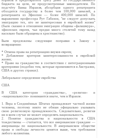
Израиль и предотвратить трату денег из государственного
бюджета на цели, не предусмотренные законодателем. По
подсчёту Банка Израиля, абсорбция одного репатрианта
обходится государству в более чем 100,000 шекелей, а
репатрианта из Эфиопии — более 400,000 шекелей. По
выражению профессора Рут Габизон, "не следует допускать
эмиграцию тех, кто не заинтересован в еврейской жизни"
(было сказано в отношении эмиграции общины «фалашмура»,
эфиопских евреев, чьи предки много столетий тому назад
насильно были обращены в христианство).
Были предложены следующие поправки к Закону о
возвращении:
* Отмена права на репатриацию внуков евреев;
* Добавление критерия заинтересованности в еврейской
жизни;
* Право на гражданство в соответствии с интеграционными
критериями (подобно тем, которые применяются в Австралии,
США и других странах).
Либеральное определение еврейства
США
В США категории «гражданства», «религии» и
«национальности» понимаются иначе, чем в Израиле.
1. Вера в Соединённых Штатах принадлежит частной жизни
человека, поэтому никто не обязан официально указывать
свою религиозную принадлежность. Следовательно, религия
ни в коем случае не может определять национальность.
2. Понятие гражданства и национальности в США
тождествены — считается, что все американские граждане —
американцы по национальности. В американском обществе
права и свободы личности ценятся выше, чем требования
любого коллектива.