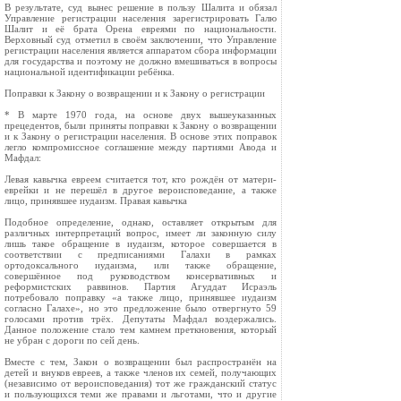
В результате, суд вынес решение в пользу Шалита и обязал
Управление регистрации населения зарегистрировать Галю
Шалит и её брата Орена евреями по национальности.
Верховный суд отметил в своём заключении, что Управление
регистрации населения является аппаратом сбора информации
для государства и поэтому не должно вмешиваться в вопросы
национальной идентификации ребёнка.
Поправки к Закону о возвращении и к Закону о регистрации
* В марте 1970 года, на основе двух вышеуказанных
прецедентов, были приняты поправки к Закону о возвращении
и к Закону о регистрации населения. В основе этих поправок
легло компромиссное соглашение между партиями Авода и
Мафдал:
Левая кавычка евреем считается тот, кто рождён от матери-
еврейки и не перешёл в другое вероисповедание, а также
лицо, принявшее иудаизм. Правая кавычка
Подобное определение, однако, оставляет открытым для
различных интерпретаций вопрос, имеет ли законную силу
лишь такое обращение в иудаизм, которое совершается в
соответствии с предписаниями Галахи в рамках
ортодоксального иудаизма, или также обращение,
совершённое под руководством консервативных и
реформистских раввинов. Партия Агуддат Исраэль
потребовало поправку «а также лицо, принявшее иудаизм
согласно Галахе», но это предложение было отвергнуто 59
голосами против трёх. Депутаты Мафдал воздержались.
Данное положение стало тем камнем преткновения, который
не убран с дороги по сей день.
Вместе с тем, Закон о возвращении был распространён на
детей и внуков евреев, а также членов их семей, получающих
(независимо от вероисповедания) тот же гражданский статус
и пользующихся теми же правами и льготами, что и другие