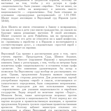
являться гражданином и патриотом Израиля, поэтому он
настаивал на том, чтобы у его дочери в графе
«национальность» было указано «еврейка». Тем не менее, он
был готов пойти на компромисс и записать вместо
национальности — «израильтянка». Ему было отказано на
основании «процедурных распоряжений» от 1.01.1960.
Шалит подал апелляцию в Верховный суд Израиля (дело
58/68).
Дело Шалита не имело отношение к Закону о возвращении,
так как его жена и дети уже имели гражданство, но оказало на
будущее закона решающее значение. В своей апелляции,
Шалит ссылался на дело Руфайзена, как на прецедент, и
утверждал, что его дети не относятся ни к какой конфессии,
но «привязаны к еврейству и к Израилю и воспитываются в
соответствующем духе», а следовательно «простой еврей с
улицы» признает их евреями.
Верховный Суд принял к рассмотрению дело о том, «кого
считать евреем». Председатель Суда, Шимон Агранат,
обратился в Кнессет (парламент Израиля) с предложением
изменить Закон о регистрации, с тем, чтобы из метрики была
исключена графа «национальность» и оставлена только графа
«религия». Это изменение удовлетворило бы истца и
позволило бы Верховному суду вообще не рассматривать это
дело. Однако, предложение Аграната вызвало серьёзные
возражения со стороны депутатов. Для религиозных партий
употребление термина «еврей» в смысле, отличающемся от
галахического определения, было совершенно неприемлемо.
Также не подходило для них использование термина
«израильтянин» для указания национальности в еврейском
государстве. Лидер второй по величине партии «Херут»,
Менахем Бегин, также категорически возражал против
разделения религии и национальности. В этот период все эти
партии входили в правительственную коалицию, и принятие
предложения Аграната грозило серьёзным правительственным
кризисом. Поэтому кабинет министров отклонил это
предложение и обязал Верховный суд рассмотреть дело