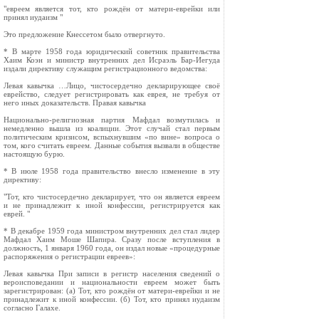
"евреем является тот, кто рождён от матери-еврейки или
принял иудаизм "
Это предложение Кнессетом было отвергнуто.
* В марте 1958 года юридический советник правительства
Хаим Коэн и министр внутренних дел Исраэль Бар-Иегуда
издали директиву служащим регистрационного ведомства:
Левая кавычка …Лицо, чистосердечно декларирующее своё
еврейство, следует регистрировать как еврея, не требуя от
него иных доказательств. Правая кавычка
Национально-религиозная партия Мафдал возмутилась и
немедленно вышла из коалиции. Этот случай стал первым
политическим кризисом, вспыхнувшим «по вине» вопроса о
том, кого считать евреем. Данные события вызвали в обществе
настоящую бурю.
* В июле 1958 года правительство внесло изменение в эту
директиву:
"Тот, кто чистосердечно декларирует, что он является евреем
и не принадлежит к иной конфессии, регистрируется как
еврей. "
* В декабре 1959 года министром внутренних дел стал лидер
Мафдал Хаим Моше Шапира. Сразу после вступления в
должность, 1 января 1960 года, он издал новые «процедурные
распоряжения о регистрации евреев»:
Левая кавычка При записи в регистр населения сведений о
вероисповедании и национальности евреем может быть
зарегистрирован: (а) Тот, кто рождён от матери-еврейки и не
принадлежит к иной конфессии. (б) Тот, кто принял иудаизм
согласно Галахе.