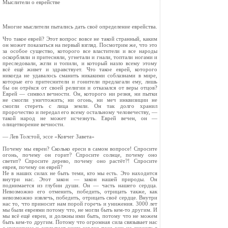
Мыслители о еврействе
Многие мыслители пытались дать своё определение еврейства.
Что такое еврей? Этот вопрос вовсе не такой странный, каким
он может показаться на первый взгляд. Посмотрим же, что это
за особое существо, которого все властители и все народы
оскорбляли и притесняли, угнетали и гнали, топтали ногами и
преследовали, жгли и топили, и который назло всему этому
всё ещё живет и здравствует. Что такое еврей, которого
никогда не удавалось сманить никакими соблазнами в мире,
которые его притеснители и гонители предлагали ему, лишь
бы он отрёкся от своей религии и отказался от веры отцов?
Еврей — символ вечности. Он, которого ни резня, ни пытки
не смогли уничтожить; ни огонь, ни меч инквизиции не
смогли стереть с лица земли. Он так долго хранил
пророчество и передал его всему остальному человечеству, —
такой народ не может исчезнуть. Еврей вечен, он —
олицетворение вечности.
— Лев Толстой, эссе «Ковчег Завета»
Почему мы евреи? Сколько ереси в самом вопросе! Спросите
огонь, почему он горит? Спросите солнце, почему оно
светит? Спросите дерево, почему оно растёт?! Спросите
еврея, почему он еврей?
Не в наших силах не быть теми, кто мы есть. Это находится
внутри нас. Этот закон — закон нашей природы. Он
поднимается из глубин души. Он — часть нашего сердца.
Невозможно его отменить, победить, отрицать также, как
невозможно извлечь, победить, отрицать своё сердце. Внутри
нас то, что приносит нам порой горечь и унижения. 3000 лет
мы были евреями потому что, не могли быть кем-то другим. И
мы всё ещё евреи, и должны ими быть, потому что не можем
быть кем-то другим. Потому что огромная сила связывает нас