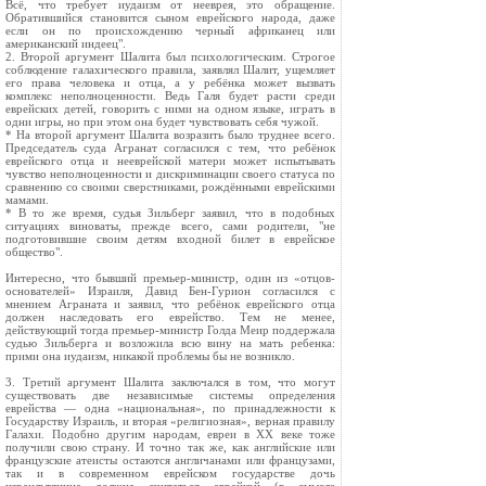
Всё, что требует иудаизм от нееврея, это обращение.
Обратившийся становится сыном еврейского народа, даже
если он по происхождению черный африканец или
американский индеец".
2. Второй аргумент Шалита был психологическим. Строгое
соблюдение галахического правила, заявлял Шалит, ущемляет
его права человека и отца, а у ребёнка может вызвать
комплекс неполноценности. Ведь Галя будет расти среди
еврейских детей, говорить с ними на одном языке, играть в
одни игры, но при этом она будет чувствовать себя чужой.
* На второй аргумент Шалита возразить было труднее всего.
Председатель суда Агранат согласился с тем, что ребёнок
еврейского отца и нееврейской матери может испытывать
чувство неполноценности и дискриминации своего статуса по
сравнению со своими сверстниками, рождёнными еврейскими
мамами.
* В то же время, судья Зильберг заявил, что в подобных
ситуациях виноваты, прежде всего, сами родители, "не
подготовившие своим детям входной билет в еврейское
общество".
Интересно, что бывший премьер-министр, один из «отцов-
основателей» Израиля, Давид Бен-Гурион согласился с
мнением Аграната и заявил, что ребёнок еврейского отца
должен наследовать его еврейство. Тем не менее,
действующий тогда премьер-министр Голда Меир поддержала
судью Зильберга и возложила всю вину на мать ребенка:
прими она иудаизм, никакой проблемы бы не возникло.
3. Третий аргумент Шалита заключался в том, что могут
существовать две независимые системы определения
еврейства — одна «национальная», по принадлежности к
Государству Израиль, и вторая «религиозная», верная правилу
Галахи. Подобно другим народам, евреи в XX веке тоже
получили свою страну. И точно так же, как английские или
французские атеисты остаются англичанами или французами,
так и в современном еврейском государстве дочь