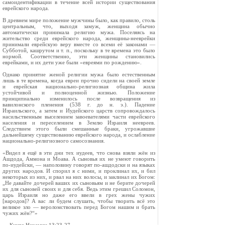
самоидентификации в течение всей истории существования
еврейского народа.
В древнем мире положение мужчины было, как правило, столь
центральным, что, выходя замуж, женщина обычно
автоматически принимала религию мужа. Поселяясь на
жительство среди еврейского народа, женщины-нееврейки
принимали еврейскую веру вместе со всеми её законами —
Субботой, кашрутом и т. п., поскольку в те времена это было
нормой. Соответственно, эти женщины становились
еврейками, и их дети уже были «евреями по рождению».
Однако принятие женой религии мужа было естественным
лишь в те времена, когда евреи прочно сидели на своей земле
и еврейская национально-религиозная община жила
устойчивой и полноценной жизнью. Положение
принципиально изменилось после возвращения из
вавилонского пленения (538 г. до н. э.). Падение
Израильского, а затем и Иудейского царств сопровождалось
насильственным выселением завоевателями части еврейского
населения и переселением в Землю Израиля неевреев.
Следствием этого были смешанные браки, угрожавшие
дальнейшему существованию еврейского народа, и ослабление
национально-религиозного самосознания.
«Видел я ещё в эти дни тех иудеев, что снова взяли жён из
Ашдода, Аммона и Моава. А сыновья их не умеют говорить
по-иудейски, — наполовину говорят по-ашдодски и на языках
других народов. И спорил я с ними, и проклинал их, и бил
некоторых из них, и рвал на них волосы, и заклинал их Богом:
„Не давайте дочерей ваших их сыновьям и не берите дочерей
их для сыновей своих и для себя. Ведь этим грешил Соломон,
царь Израиля но даже его ввели в грех жены чужих
[народов]? А вас ли будем слушать, чтобы творить всё это
великое зло — вероломствовать перед Богом нашим и брать
чужих жён?“»