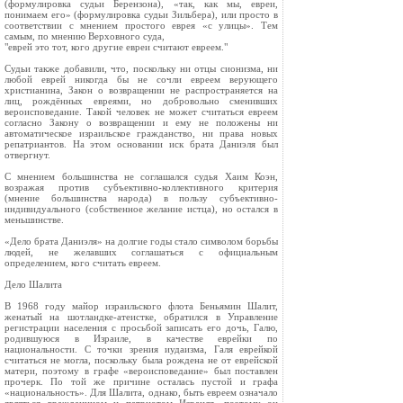
(формулировка судьи Берензона), «так, как мы, евреи,
понимаем его» (формулировка судьи Зильбера), или просто в
соответствии с мнением простого еврея «с улицы». Тем
самым, по мнению Верховного суда,
"еврей это тот, кого другие евреи считают евреем."
Судьи также добавили, что, поскольку ни отцы сионизма, ни
любой еврей никогда бы не сочли евреем верующего
христианина, Закон о возвращении не распространяется на
лиц, рождённых евреями, но добровольно сменивших
вероисповедание. Такой человек не может считаться евреем
согласно Закону о возвращении и ему не положены ни
автоматическое израильское гражданство, ни права новых
репатриантов. На этом основании иск брата Даниэля был
отвергнут.
С мнением большинства не соглашался судья Хаим Коэн,
возражая против субъективно-коллективного критерия
(мнение большинства народа) в пользу субъективно-
индивидуального (собственное желание истца), но остался в
меньшинстве.
«Дело брата Даниэля» на долгие годы стало символом борьбы
людей, не желавших соглашаться с официальным
определением, кого считать евреем.
Дело Шалита
В 1968 году майор израильского флота Беньямин Шалит,
женатый на шотландке-атеистке, обратился в Управление
регистрации населения с просьбой записать его дочь, Галю,
родившуюся в Израиле, в качестве еврейки по
национальности. С точки зрения иудаизма, Галя еврейкой
считаться не могла, поскольку была рождена не от еврейской
матери, поэтому в графе «вероисповедание» был поставлен
прочерк. По той же причине осталась пустой и графа
«национальность». Для Шалита, однако, быть евреем означало