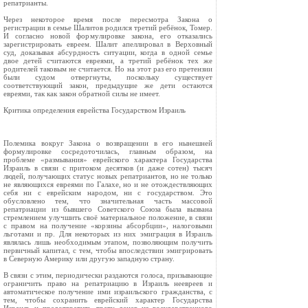
репатрианты.
Через некоторое время после пересмотра Закона о
регистрации в семье Шалитов родился третий ребёнок, Томер.
И согласно новой формулировке закона, его отказались
зарегистрировать евреем. Шалит апеллировал в Верховный
суд, доказывая абсурдность ситуации, когда в одной семье
двое детей считаются евреями, а третий ребёнок тех же
родителей таковым не считается. Но на этот раз его претензии
были судом отвергнуты, поскольку существует
соответствующий закон, предыдущие же дети остаются
евреями, так как закон обратной силы не имеет.
Критика определения еврейства Государством Израиль
Полемика вокруг Закона о возвращении в его нынешней
формулировке сосредоточилась, главным образом, на
проблеме «размывания» еврейского характера Государства
Израиль в связи с притоком десятков (и даже сотен) тысяч
людей, получающих статус новых репатриантов, но не только
не являющихся евреями по Галахе, но и не отождествляющих
себя ни с еврейским народом, ни с государством. Это
обусловлено тем, что значительная часть массовой
репатриации из бывшего Советского Союза была вызвана
стремлением улучшить своё материальное положение, в связи
с правом на получение «корзины абсорбции», налоговыми
льготами и пр. Для некоторых из них эмиграция в Израиль
являлась лишь необходимым этапом, позволяющим получить
первичный капитал, с тем, чтобы впоследствии эмигрировать
в Северную Америку или другую западную страну.
В связи с этим, периодически раздаются голоса, призывающие
ограничить право на репатриацию в Израиль неевреев и
автоматическое получение ими израильского гражданства, с
тем, чтобы сохранить еврейский характер Государства