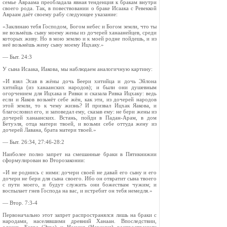
семье Авраама преобладала явная тенденция к бракам внутри
своего рода. Так, в повествовании о браке Исаака с Ревеккой
Авраам даёт своему рабу следующее указание:
«Заклинаю тебя Господом, Богом небес и Богом земли, что ты
не возьмёшь сыну моему жены из дочерей ханаанейцев, среди
которых живу. Но в мою землю и к моей родне пойдешь, и из
неё возьмёшь жену сыну моему Ицхаку.»
— Быт. 24:3
У сына Исаака, Иакова, мы наблюдаем аналогичную картину:
«И взял Эсав в жёны дочь Беери хитийца и дочь Эйлона
хитийца (из ханаанских народов); и были они душевным
огорчением для Ицхака и Ривки и сказала Ривка Ицхаку: ведь
если и Яаков возьмёт себе жён, как эти, из дочерей народов
этой земли, то к чему жизнь? И призвал Ицхак Яакова, и
благословил его, и заповедал ему, сказав ему: не бери жены из
дочерей ханаанских. Встань, пойди в Падан-Арам, в дом
Бетуэля, отца матери твоей, и возьми себе оттуда жену из
дочерей Лавана, брата матери твоей.»
— Быт. 26:34, 27:46-28:2
Наиболее полно запрет на смешанные браки в Пятикнижии
сформулирован во Второзаконии:
«И не роднись с ними: дочери своей не давай его сыну и его
дочери не бери для сына своего. Ибо он отвратит сына твоего
с пути моего, и будут служить они божествам чужим; и
воспылает гнев Господа на вас, и истребит он тебя немедля.»
— Втор. 7:3-4
Первоначально этот запрет распространялся лишь на браки с
народами, населявшими древний Ханаан. Впоследствии,