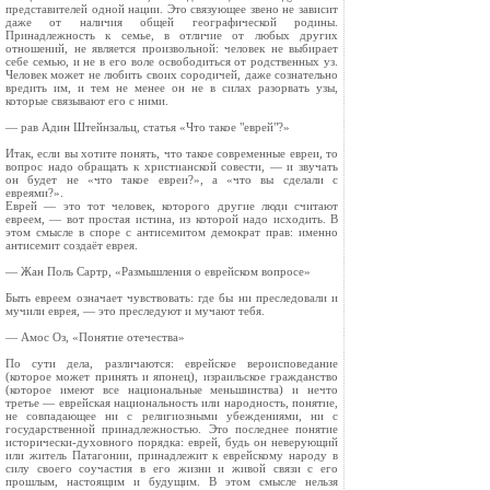
представителей одной нации. Это связующее звено не зависит
даже от наличия общей географической родины.
Принадлежность к семье, в отличие от любых других
отношений, не является произвольной: человек не выбирает
себе семью, и не в его воле освободиться от родственных уз.
Человек может не любить своих сородичей, даже сознательно
вредить им, и тем не менее он не в силах разорвать узы,
которые связывают его с ними.
— рав Адин Штейнзальц, статья «Что такое "еврей"?»
Итак, если вы хотите понять, что такое современные евреи, то
вопрос надо обращать к христианской совести, — и звучать
он будет не «что такое евреи?», а «что вы сделали с
евреями?».
Еврей — это тот человек, которого другие люди считают
евреем, — вот простая истина, из которой надо исходить. В
этом смысле в споре с антисемитом демократ прав: именно
антисемит создаёт еврея.
— Жан Поль Сартр, «Размышления о еврейском вопросе»
Быть евреем означает чувствовать: где бы ни преследовали и
мучили еврея, — это преследуют и мучают тебя.
— Амос Оз, «Понятие отечества»
По сути дела, различаются: еврейское вероисповедание
(которое может принять и японец), израильское гражданство
(которое имеют все национальные меньшинства) и нечто
третье — еврейская национальность или народность, понятие,
не совпадающее ни с религиозными убеждениями, ни с
государственной принадлежностью. Это последнее понятие
исторически-духовного порядка: еврей, будь он неверующий
или житель Патагонии, принадлежит к еврейскому народу в
силу своего соучастия в его жизни и живой связи с его
прошлым, настоящим и будущим. В этом смысле нельзя