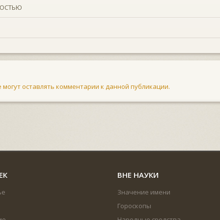
НОСТЬЮ
не могут оставлять комментарии к данной публикации.
ЕК
ВНЕ НАУКИ
ье
Значение имени
Гороскопы
ие
Народные средства