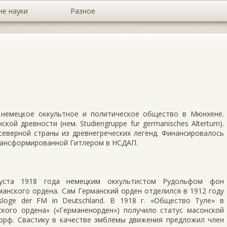
не науки
Разное
 — немецкое оккультное и политическое общество в Мюнхене.
ой древности (нем. Studiengruppe fur germanisches Altertum).
северной страны из древнегреческих легенд. Финансировалось
рансформированной Гитлером в НСДАП.
уста 1918 года немецким оккультистом Рудольфом фон
анского ордена. Сам Германский орден отделился в 1912 году
loge der FM in Deutschland. В 1918 г. «Общество Туле» в
ского ордена» («Германенорден») получило статус масонской
орф. Свастику в качестве эмблемы движения предложил член