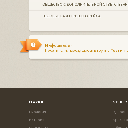
ОБЩЕСТВО С ДОПОЛНИТЕЛЬНОЙ ОТВЕТСТВЕН
ЛЕДОВЫЕ БАЗЫ ТРЕТЬЕГО РЕЙХА
Информация
Посетители, находящиеся в группе
Гости
, 
НАУКА
ЧЕЛОВ
Биология
Здоров
История
Красота
Медицина
Обучен