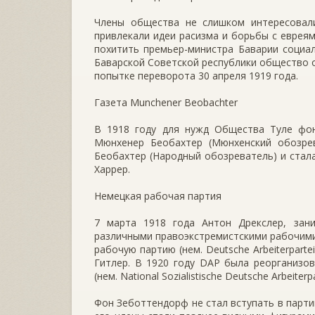
Члены общества не слишком интересовал
привлекали идеи расизма и борьбы с еврея
похитить премьер-министра Баварии социал
Баварской Советской республики общество о
попытке переворота 30 апреля 1919 года.
Газета Munchener Beobachter
В 1918 году для нужд Общества Туле фо
Мюнхенер Беобахтер (Мюнхенский обозрев
Беобахтер (Народный обозреватель) и стал
Харрер.
Немецкая рабочая партия
7 марта 1918 года Антон Дрекслер, за
различными правоэкстремистскими рабочими
рабочую партию (нем. Deutsche Arbeiterpart
Гитлер. В 1920 году DAP была реорганизо
(нем. National Sozialistische Deutsche Arbeiter
Фон Зеботтендорф не стал вступать в парти