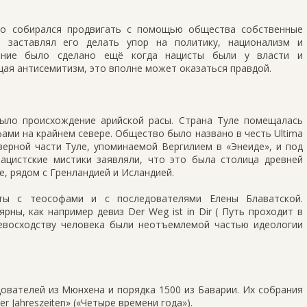
то собирался продвигать с помощью общества собственные
н заставлял его делать упор на политику, национализм и
ление было сделано ещё когда нацисты были у власти и
цая антисемитизм, это вполне может оказаться правдой.
ыло происхождение арийской расы. Страна Туле помещалась
ами на крайнем севере. Общество было названо в честь Ultima
верной части Туле, упоминаемой Вергилием в «Энеиде», и под
цистские мистики заявляли, что это была столица древней
, рядом с Гренландией и Исландией.
ты с теософами и с последователями Елены Блаватской.
ны, как например девиз Der Weg ist in Dir ( Путь проходит в
ревосходству человека были неотъемлемой частью идеологии
ователей из Мюнхена и порядка 1500 из Баварии. Их собрания
 Jahreszeiten» («Четыре времени года»).