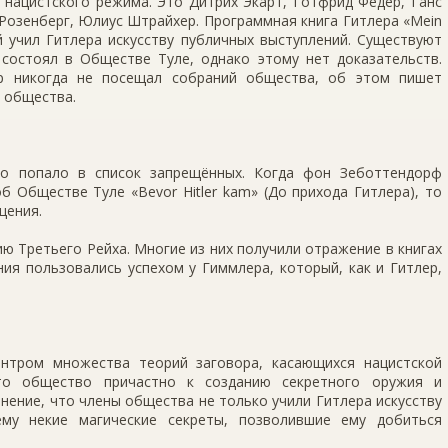
 нацистского режима. Это Дитрих Экарт, Готфрид Федер, Ганс
 Розенберг, Юлиус Штрайхер. Программная книга Гитлера «Mein
 учил Гитлера искусству публичных выступлений. Существуют
 состоял в Обществе Туле, однако этому нет доказательств.
ер никогда не посещал собраний общества, об этом пишет
й общества.
во попало в список запрещённых. Когда фон Зеботтендорф
б Обществе Туле «Bevor Hitler kam» (До прихода Гитлера), то
щения.
ю Третьего Рейха. Многие из них получили отражение в книгах
ия пользовались успехом у Гиммлера, который, как и Гитлер,
нтром множества теорий заговора, касающихся нацистской
что общество причастно к созданию секретного оружия и
нение, что члены общества не только учили Гитлера искусству
ему некие магические секреты, позволившие ему добиться