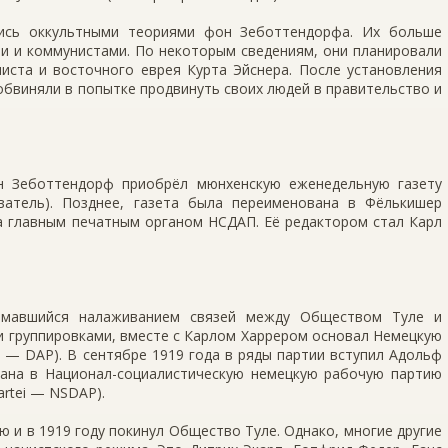
ись оккультными теориями фон Зеботтендорфа. Их больше
ми и коммунистами. По некоторым сведениям, они планировали
иста и восточного еврея Курта Эйснера. После установления
бвиняли в попытке продвинуть своих людей в правительство и
н Зеботтендорф приобрёл мюнхенскую еженедельную газету
атель). Позднее, газета была переименована в Фёлькишер
а главным печатным органом НСДАП. Её редактором стал Карл
нимавшийся налаживанием связей между Обществом Туле и
 группировками, вместе с Карлом Харрером основал Немецкую
ei — DAP). В сентябре 1919 года в ряды партии вступил Адольф
вана в Национал-социалистическую немецкую рабочую партию
partei — NSDAP).
ю и в 1919 году покинул Общество Туле. Однако, многие другие