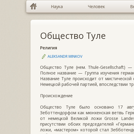
Наука
Человек
В
Общество Туле
Религия
ALEKSANDR MINKOV
Общество Тyле (нем. Thule-Gesellschaft)
Полное название — Группа изучения германск
Название Туле происходит от мистической 
Немецкой рабочей партией, впоследствии т
Происхождение
Общество Туле было основано 17 авг
Зеботтендорфом как мюнхенская ветвь Герм
от немецкой Великой ложи Grosse Landes
присутствии обоих председателей «Герман
ложи, «мастером» которой стал Зебботенд