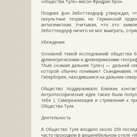
«общества Туле» масон Фридрих Крон.
Позднее фон Зеботтендорф утверждал, ч
оккультные теории, но Германский орде
антисемитизм. Учитывая, что это заяв
Зеботтендорф ничего не мог выиграть, отри
Убеждения
Основной темой исследований общества б
древнегреческими и древнеримскими географ
Thule («самая дальняя Туле») — дальней се
которой обычно понимают Скандинавию. На
Гипербореи, находившаяся на дальнем севере
Общество поддерживало близкие контак
Антропософические идеи также были популяр
тебе ). Самореализация и стремление к п
Общества Туле.
Деятельность
В Общество Туле входило около 250 послед
часто проходили в фешенебельном отеле «Vier