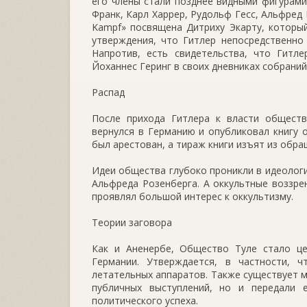
его члены стали позднее видными фигурами
Франк, Карл Харрер, Рудольф Гесс, Альфред
Kampf» посвящена Дитриху Экарту, который
утверждения, что Гитлер непосредственно
Напротив, есть свидетельства, что Гитл
Йоханнес Геринг в своих дневниках собрани
Распад
После прихода Гитлера к власти общест
вернулся в Германию и опубликовал книгу о
был арестован, а тираж книги изъят из обра
Идеи общества глубоко проникли в идеологи
Альфреда Розенберга. А оккультные воззрен
проявлял большой интерес к оккультизму.
Теории заговора
Как и Аненербе, Общество Туле стало це
Германии. Утверждается, в частности, 
летательных аппаратов. Также существует м
публичных выступлений, но и передали 
политического успеха.