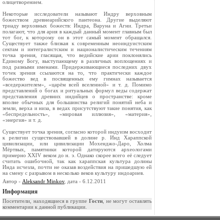
олицетворением.
Некоторые исследователи называют Индру верховным
божеством древнеарийского пантеона. Другие выделяют
триаду верховных божеств: Индра, Варуна и Агни. Третьи
полагают, что для ария в каждый данный момент главным был
тот бог, к которому он в этот самый момент обращался.
Существует также близкая к современным неоиндуистским
сектам и интегралистским и националистическим течениям
точка зрения, гласящая, что ведийские арии поклонялись
Единому Богу, выступающему в различных воплощениях и
под разными именами. Придерживающиеся последних двух
точек зрения ссылаются на то, что практически каждое
божество вед в посвященных ему гимнах называется
«вседержителем», «царём всей вселенной» и т. д. Помимо
представлений о богах и ритуальных формул веды содержат
представления древних индийцев о пространстве: кроме
вполне обычных для большинства религий понятий неба и
земли, верха и низа, в ведах присутствуют такие понятия, как
«беспредельность», «мировая иллюзия», «материя»,
«энергия» и т. д.
Cуществует точка зрения, согласно которой индуизм восходит
к религии существовавшей в долине р. Инд Хараппской
цивилизации, или цивилизации Мохенджо-Даро, Холма
Мёртвых, памятники которой датируются археологами
примерно XXIV веком до н. э. Однако скорее всего её следует
считать ошибочной, так как хараппская культура долины
Инда исчезла, почти не оказав воздействия на пришедшую ей
на смену с разрывом в несколько веков культуру индоариев.
Автор -
Aleksandr Minkov
, дата - 6.12.2011
Информация
Посетители, находящиеся в группе
Гости
, не могут оставлять
комментарии к данной публикации.