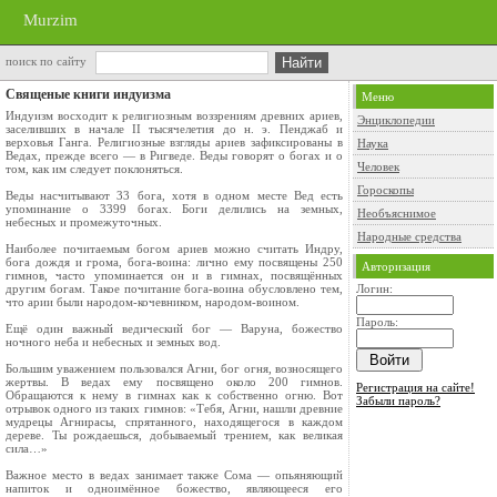
Murzim
поиск по сайту
Священые книги индуизма
Меню
Индуизм восходит к религиозным воззрениям древних ариев,
Энциклопедии
заселивших в начале II тысячелетия до н. э. Пенджаб и
верховья Ганга. Религиозные взгляды ариев зафиксированы в
Наука
Ведах, прежде всего — в Ригведе. Веды говорят о богах и о
Человек
том, как им следует поклоняться.
Гороскопы
Веды насчитывают 33 бога, хотя в одном месте Вед есть
упоминание о 3399 богах. Боги делились на земных,
Необъяснимое
небесных и промежуточных.
Народные средства
Наиболее почитаемым богом ариев можно считать Индру,
бога дождя и грома, бога-воина: лично ему посвящены 250
Авторизация
гимнов, часто упоминается он и в гимнах, посвящённых
другим богам. Такое почитание бога-воина обусловлено тем,
Логин:
что арии были народом-кочевником, народом-воином.
Пароль:
Ещё один важный ведический бог — Варуна, божество
ночного неба и небесных и земных вод.
Большим уважением пользовался Агни, бог огня, возносящего
жертвы. В ведах ему посвящено около 200 гимнов.
Регистрация на сайте!
Обращаются к нему в гимнах как к собственно огню. Вот
Забыли пароль?
отрывок одного из таких гимнов: «Тебя, Агни, нашли древние
мудрецы Агнирасы, спрятанного, находящегося в каждом
дереве. Ты рождаешься, добываемый трением, как великая
сила…»
Важное место в ведах занимает также Сома — опьяняющий
напиток и одноимённое божество, являющееся его