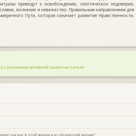
ритуалы приведут к освобождению, скептическое недоверие,
славие, волнение и невежество. Правильным направлением для
ьмеричного Пути, которая означает развитие Нравственности,
о с указанием активной ссылки на статью!
лияет на нас в этой жизни и в следующей жизни?