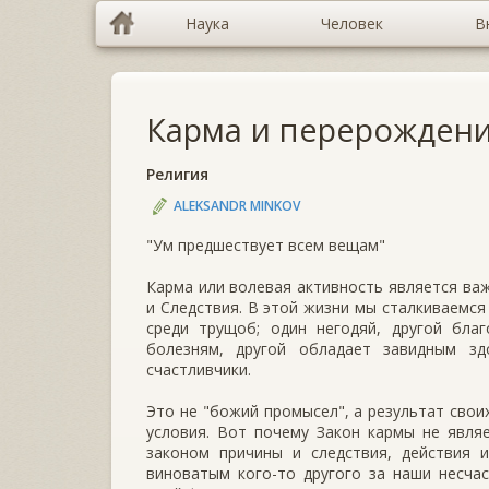
Наука
Человек
В
Карма и перерожден
Религия
ALEKSANDR MINKOV
"Ум предшествует всем вещам"
Карма или волевая активность является ва
и Следствия. В этой жизни мы сталкиваемся
среди трущоб; один негодяй, другой благ
болезням, другой обладает завидным зд
счастливчики.
Это не "божий промысел", а результат свои
условия. Вот почему Закон кармы не явля
законом причины и следствия, действия 
виноватым кого-то другого за наши несча