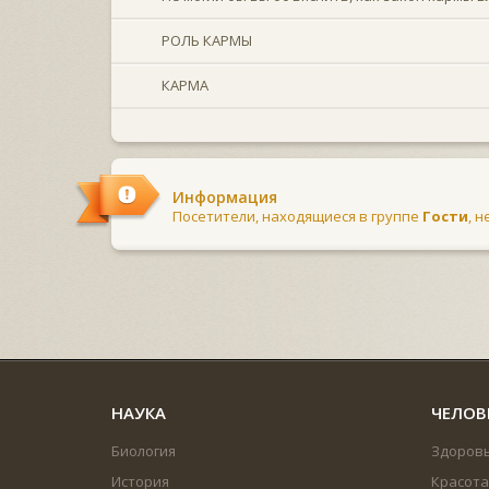
РОЛЬ КАРМЫ
КАРМА
Информация
Посетители, находящиеся в группе
Гости
, 
НАУКА
ЧЕЛОВ
Биология
Здоров
История
Красота