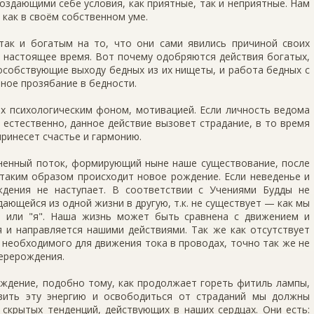
оздающими себе условия, как приятные, так и неприятные. Нам
 как в своём собственном уме.
так и богатым на то, что они сами явились причиной своих
в настоящее время. Вот почему одобряются действия богатых,
особствующие выходу бедных из их нищеты, и работа бедных с
вное прозябание в бедности.
х психологическим фоном, мотивацией. Если личность ведома
 естественно, данное действие вызовет страдание, в то время
принесет счастье и гармонию.
зненный поток, формирующий ныне наше существование, после
таким образом происходит новое рождение. Если неведенье и
дения не наступает. В соответствии с Учениями Будды не
ающейся из одной жизни в другую, т.к. не существует — как мы
 или "я". Наша жизнь может быть сравнена с движением и
 и направляется нашими действиями. Так же как отсутствует
 необходимого для движения тока в проводах, точно так же не
перерождения.
ождение, подобно тому, как продолжает гореть фитиль лампы,
вить эту энергию и освободиться от страданий мы должны
скрытых тенденций, действующих в наших сердцах. Они есть: