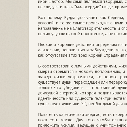
иной фактор. Мы сами являемся творцами, с
не следует искать "милосердие" нигде, кроме
Вот почему Будда указывает как бедным, 
условий, и то же самое происходит с ними 
направленные на благотворительность и сп
целью улучшить своё положение, а не пасси
Плохие и хорошие действия определяются и
алчностью, ненавистью и заблуждением, то,
как отсутствие этих трёх Корней Страдания 
В соответствии с личными действиями, жи
смерти стремится к новому воплощению, и 
жажда жизни устраняются, то нового рож
существует души, переходящей или перерожд
только что убедились — постоянной души
движущей энергией, которая подпитывается
идентичность или сущность "электричества"
существует души или "я", необходимой для 
Пока есть кармическая энергия, есть перер
пока есть масло. Для того чтобы остано
приложить усилия, ведущие к уничтожению 