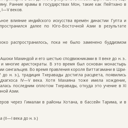
яну. Ранние храмы в государствах Мон, такие как Пейтхано в
 I—V веков.
ьное влияние индийского искусства времён династии Гупта и
спространился далее по Юго-Восточной Азии в результате
око распространилось, пока не было заменено буддизмом
шоки Махиндой и его шестью сподвижниками в II веке до н. э..
 и многие аристократы. В это время был основан монастырь
ии сингальцев. Во время правления короля Виттагамани в Шри-
до н. э.), традиция Тхеравады достигла расцвета, появились
ддхагхоса IV—V века. Хотя Махаяна тоже имела хождение,
алась последним оплотом Тхеравады, откуда это учение в XI
ной Азии.
еров через Гималаи в районы Хотана, в бассейн Тарима, и в
II—I века до н. э.)