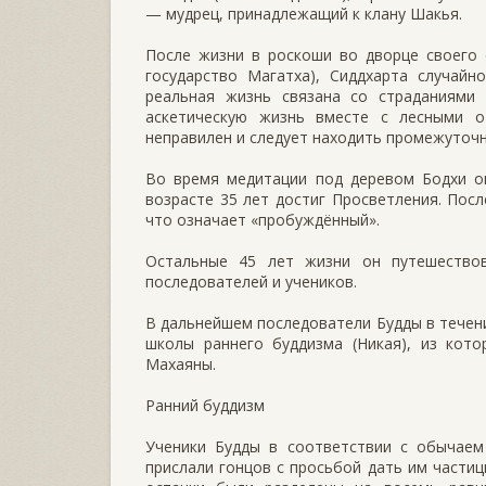
— мудрец, принадлежащий к клану Шакья.
После жизни в роскоши во дворце своего 
государство Магатха), Сиддхарта случайн
реальная жизнь связана со страданиями
аскетическую жизнь вместе с лесными о
неправилен и следует находить промежуточ
Во время медитации под деревом Бодхи он
возрасте 35 лет достиг Просветления. Посл
что означает «пробуждённый».
Остальные 45 лет жизни он путешество
последователей и учеников.
В дальнейшем последователи Будды в течен
школы раннего буддизма (Никая), из кото
Махаяны.
Ранний буддизм
Ученики Будды в соответствии с обычаем 
прислали гонцов с просьбой дать им частиц