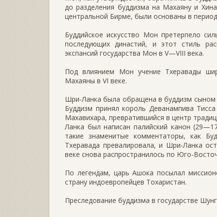
до разделения буддизма на Махаяну и Хина
центральной Бирме, были основаны в период
Буддийское искусство Мон претерпело сил
последующих династий, и этот стиль ра
экспансий государства Мон в V—VIII века.
Под влиянием Мон учение Тхеравады шир
Махаяны в VI веке.
Шри-Ланка была обращена в буддизм сыном А
Буддизм принял король Деванампива Тисса
Махавихара, превратившийся в центр традиц
Ланка был написан палийский канон (29—17 
такие знаменитые комментаторы, как Бу
Тхеравада превалировала, и Шри-Ланка ост
веке снова распространилось по Юго-Восточ
По легендам, царь Ашока посылал миссион
страну индоевропейцев Тохаристан.
Преследование буддизма в государстве Шунга (