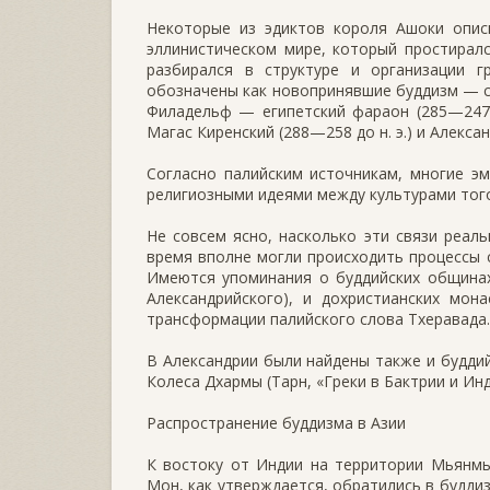
Некоторые из эдиктов короля Ашоки опис
эллинистическом мире, который простирал
разбирался в структуре и организации г
обозначены как новопринявшие буддизм — сел
Филадельф — египетский фараон (285—247 до
Магас Киренский (288—258 до н. э.) и Алексан
Согласно палийским источникам, многие э
религиозными идеями между культурами тог
Не совсем ясно, насколько эти связи реал
время вполне могли происходить процессы 
Имеются упоминания о буддийских общинах
Александрийского), и дохристианских мо
трансформации палийского слова Тхеравада.
В Александрии были найдены также и будди
Колеса Дхармы (Тарн, «Греки в Бактрии и Инд
Распространение буддизма в Азии
К востоку от Индии на территории Мьянмы
Мон, как утверждается, обратились в буддиз