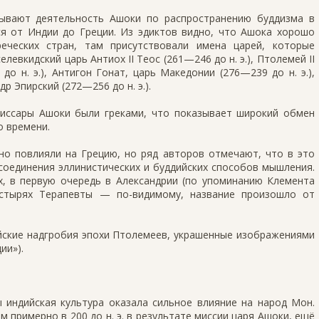
ывают деятельность Ашоки по распространению буддизма в
ся от Индии до Греции. Из эдиктов видно, что Ашока хорошо
реческих стран, там присутствовали имена царей, которые
евкидский царь Антиох II Теос (261—246 до н. э.), Птолемей II
 н. э.), Антигон Гонат, царь Македонии (276—239 до н. э.),
др Эпирский (272—256 до н. э.).
миссары Ашоки были греками, что показывает широкий обмен
о времени.
ьно повлияли на Грецию, но ряд авторов отмечают, что в это
соединения эллинистических и буддийских способов мышления.
, в первую очередь в Александрии (по упоминанию Клемента
настырях Терапевты — по-видимому, название произошло от
йские надгробия эпохи Птолемеев, украшенные изображениями
ии»).
 индийская культура оказала сильное влияние на народ Мон.
м примерно в 200 до н. э. в результате миссии царя Ашоки, ещё