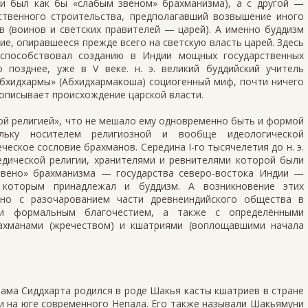
ии был как бы «слабым звеном» брахманизма), а с другой —
ственного строительства, предполагавший возвышение иного
 (воинов и светских правителей — царей). А именно буддизм
ие, опиравшееся прежде всего на светскую власть царей. Здесь
способствовал созданию в Индии мощных государственных
позднее, уже в V веке. н. э. великий буддийский учитель
Абхидхармы» (Абхидхармакоша) социогенный миф, почти ничего
 описывает происхождение царской власти.
ой религией», что не мешало ему одновременно быть и формой
ольку носителем религиозной и вообще идеологической
еское сословие брахманов. Середина I-го тысячелетия до н. э.
едической религии, хранителями и ревнителями которой были
звено» брахманизма — государства северо-востока Индии —
 которым принадлежал и буддизм. А возникновение этих
ано с разочарованием части древнеиндийского общества в
 и формальным благочестием, а также с определёнными
ахманами (жречеством) и кшатриями (воплощавшими начала
тама Сиддхарта родился в роде Шакья касты кшатриев в стране
ини на юге современного Непала. Его также называли Шакьямуни