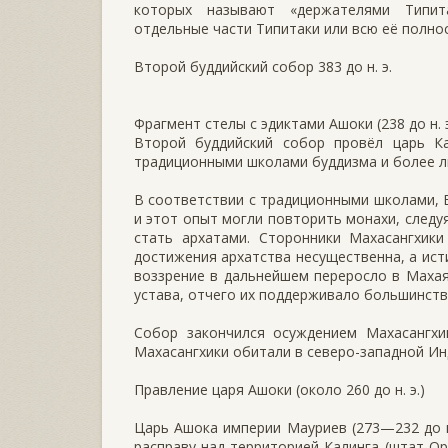
которых называют «держателями Типита
отдельные части Типитаки или всю её полно
Второй буддийский cобор 383 до н. э.
Фрагмент стелы с эдиктами Ашоки (238 до н. э
Второй буддийский собор провёл царь К
традиционными школами буддизма и более л
В соответствии с традиционными школами, 
и этот опыт могли повторить монахи, следу
стать архатами. Сторонники Махасангхики
достижения архатства несущественна, а ис
воззрение в дальнейшем переросло в Маха
устава, отчего их поддерживало большинств
Собор закончился осуждением Махасангхи
Махасангхики обитали в северо-западной Ин
Правление царя Ашоки (около 260 до н. э.)
Царь Ашока империи Мауриев (273—232 до н.
расправу над территорией Калинга (штат Ор