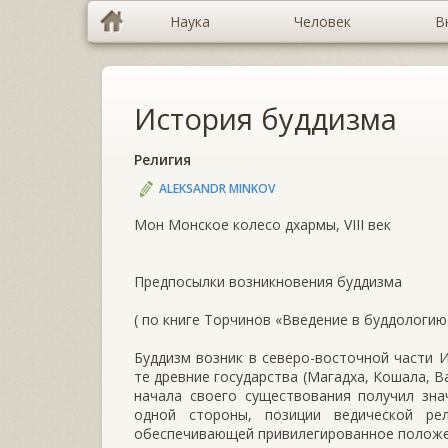
Наука
Человек
В
История буддизма
Религия
ALEKSANDR MINKOV
Мон Монское колесо дхармы, VIII век
Предпосылки возникновения буддизма
( по книге Торчинов «Введение в буддологию
Буддизм возник в северо-восточной части И
те древние государства (Магадха, Кошала, В
начала своего существования получил зна
одной стороны, позиции ведической ре
обеспечивающей привилегированное положени