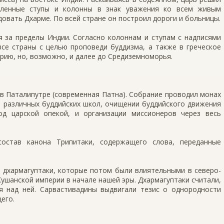
сленные ступы и колонны в знак уважения ко всем живым
овать Дхарме. По всей стране он построил дороги и больницы.
я за пределы Индии. Согласно колоннам и ступам с надписями
се страны с целью проповеди буддизма, а также в греческое
трию, но, возможно, и далее до Средиземноморья.
. в Паталипутре (современная Патна). Собрание проводил монах
и различных буддийских школ, очищении буддийского движения
од царской опекой, и организации миссионеров через весь
остав канона Трипитаки, содержащего слова, переданные
 дхармагуптаки, которые потом были влиятельными в северо-
Кушанской империи в начале нашей эры. Дхармагуптаки считали,
 над ней. Сарвастивадины выдвигали тезис о однородности
его.