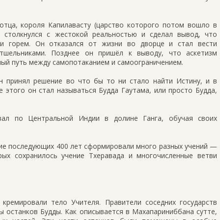
отца, короля Капилавасту (царство которого потом вошло в
о столкнулся с жестокой реальностью и сделал вывод, что
 и горем. Он отказался от жизни во дворце и стал вести
тшельниками. Позднее он пришёл к выводу, что аскетизм
ный путь между самопотаканием и самоограничением.
 принял решение во что бы то ни стало найти Истину, и в
е этого он стал называться Будда Гаутама, или просто Будда,
вал по Центральной Индии в долине Ганга, обучая своих
ие последующих 400 лет сформировали много разных учений —
рых сохранилось учение Тхеравада и многочисленные ветви
кремировали тело Учителя. Правители соседних государств
ы останков Будды. Как описывается в Махапариниббана сутте,