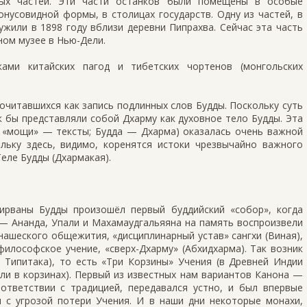
ных частей. Эти части останков были помещены в особые
нусовидной формы, в столицах государств. Одну из частей, в
ужили в 1898 году вблизи деревни Пипрахва. Сейчас эта часть
ном музее в Нью-Дели.
ами китайских пагод и тибетских чортенов (монгольских
почитавшихся как запись подлинных слов Будды. Поскольку суть
ак бы представляли собой Дхарму как духовное тело Будды. Эта
; «мощи» — тексты; Будда — Дхарма) оказалась очень важной
льку здесь, видимо, коренятся истоки чрезвычайно важного
еле Будды (Дхармакая).
ирваны Будды произошёл первый буддийский «собор», когда
 — Ананда, Упали и Махамаудгальяяна на память воспроизвели
нашеского общежития, «дисциплинарный устав» сангхи (Виная),
философское учение, «сверх-Дхарму» (Абхидхарма). Так возник
 Типитака), то есть «Три Корзины» Учения (в Древней Индии
ли в корзинах). Первый из известных нам вариантов Канона —
ответствии с традицией, передавался устно, и был впервые
зи с угрозой потери Учения. И в наши дни некоторые монахи,