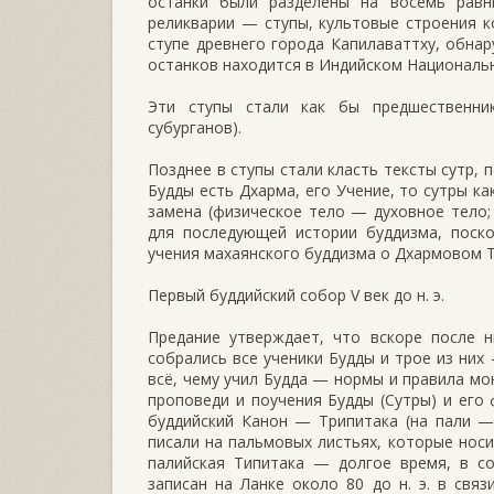
останки были разделены на восемь рав
реликварии — ступы, культовые строения ко
ступе древнего города Капилаваттху, обнар
останков находится в Индийском Националь
Эти ступы стали как бы предшественник
субурганов).
Позднее в ступы стали класть тексты сутр, 
Будды есть Дхарма, его Учение, то сутры к
замена (физическое тело — духовное тело
для последующей истории буддизма, поско
учения махаянского буддизма о Дхармовом Т
Первый буддийский cобор V век до н. э.
Предание утверждает, что вскоре после н
собрались все ученики Будды и трое из них
всё, чему учил Будда — нормы и правила мо
проповеди и поучения Будды (Сутры) и его 
буддийский Канон — Трипитака (на пали —
писали на пальмовых листьях, которые носи
палийская Типитака — долгое время, в со
записан на Ланке около 80 до н. э. в свя