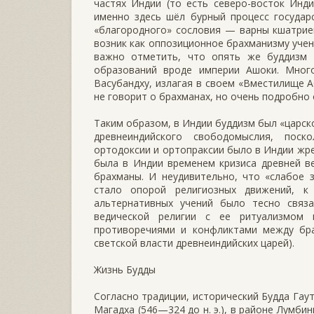
частях Индии (то есть северо-восток Инд
именно здесь шёл бурный процесс государ
«благородного» сословия — варны кшатриев
возник как оппозиционное брахманизму учен
важно отметить, что опять же буддизм 
образований вроде империи Ашоки. Много 
Васубандху, излагая в своем «Вместилище 
не говорит о брахманах, но очень подробно
Таким образом, в Индии буддизм был «царск
древнеиндийского свободомыслия, поск
ортодоксии и ортопраксии было в Индии жреч
была в Индии временем кризиса древней в
брахманы. И неудивительно, что «слабое 
стало опорой религиозных движений, к
альтернативных учений было тесно связ
ведической религии с ее ритуализмом
противоречиями и конфликтами между бр
светской власти древнеиндийских царей).
Жизнь Будды
Согласно традиции, исторический Будда Гау
Магадха (546—324 до н. э.), в районе Лумб