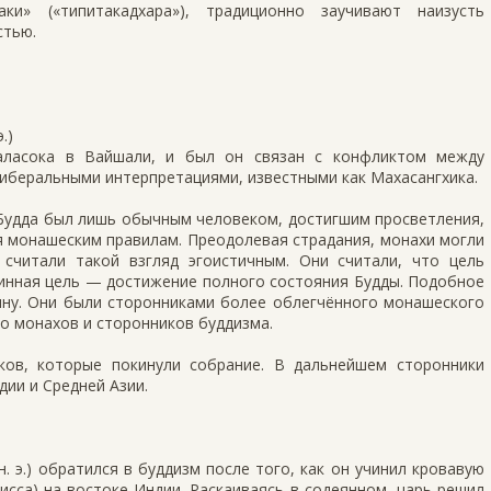
ки» («типитакадхара»), традиционно заучивают наизусть
стью.
.)
аласока в Вайшали, и был он связан с конфликтом между
иберальными интерпретациями, известными как Махасангхика.
Будда был лишь обычным человеком, достигшим просветления,
я монашеским правилам. Преодолевая страдания, монахи могли
 считали такой взгляд эгоистичным. Они считали, что цель
тинная цель — достижение полного состояния Будды. Подобное
яну. Они были сторонниками более облегчённого монашеского
о монахов и сторонников буддизма.
ков, которые покинули собрание. В дальнейшем сторонники
дии и Средней Азии.
 э.) обратился в буддизм после того, как он учинил кровавую
исса) на востоке Индии. Раскаиваясь в содеянном, царь решил