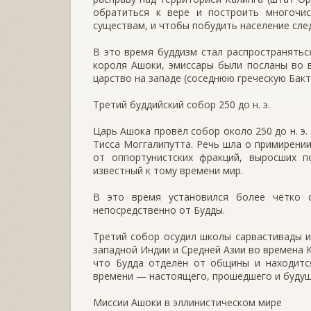
обратиться к вере и построить многочи
существам, и чтобы побудить население след
В это время буддизм стал распространятьс
короля Ашоки, эмиссары были посланы во в
царство на западе (соседнюю греческую Бак
Третий буддийский собор 250 до н. э.
Царь Ашока провёл собор около 250 до н. э
Тисса Моггалипутта. Речь шла о примирени
от оппортунистских фракций, выросших п
известный к тому времени мир.
В это время установился более чётко с
непосредственно от Будды.
Третий собор осудил школы сарвастивады и
западной Индии и Средней Азии во времена 
что Будда отделён от общины и находится
времени — настоящего, прошедшего и будущ
Миссии Ашоки в эллинистическом мире