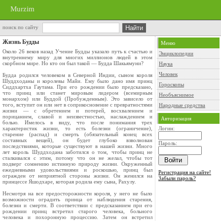
Murzim
поиск по сайту
Жизнь Будды
Меню
Около 26 веков назад Учение Будды указало путь к счастью и
Энциклопедии
внутреннему миру для многих миллионов людей в этом
скорбном мире. Но кто он был такой — Будда Шакьямуни?
Наука
Человек
Будда родился человеком в Северной Индии, сыном короля
Шуддходаны и королевы Майи. Ему было дано имя принц
Гороскопы
Сиддхартха Гаутама. При его рождении было предсказано,
что принц или станет мировым лидером (всемирным
Необъяснимое
монархом) или Буддой (Пробужденным). Это зависело от
того, вступит он или нет в соприкосновение с превратностями
Народные средства
жизни — с обретением и потерей, восхвалением и
порицанием, славой и неизвестностью, наслаждением и
Авторизация
болью. Имелось в виду, что после понимания трех
характеристик жизни, то есть болезни (ограничение),
Логин:
старение (распад) и смерть (обязательный конец всех
составных вещей), он будет глубоко взволнован
Пароль:
последствиями, которые существуют в нашей жизни. Много
лет король Шуддходана заботился о том, чтобы принц не
сталкивался с этим, потому что он не желал, чтобы тот
подверг сомнению истинную природу жизни. Окруженный
ежедневными удовольствиями и роскошью, принц был
Регистрация на сайте!
огражден от неприятной стороны жизни. Он женился на
Забыли пароль?
принцессе Яшодхаре, которая родила ему сына, Рахулу.
Несмотря на все предосторожности короля, у него не было
возможности оградить принца от наблюдения старения,
болезни и смерти. В соответствии с предсказанием при его
рождении принц встретил старого человека, больного
человека и похоронную процессию. Затем он встретил