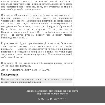
нищего монаха (саману). В результате первый трех встреч
ему стала ясна тщетность жизни, и четвертая встреча показала
ему безмятежность (святость) того, кто отказался от мира и
кто освободил себя от его влияния.
В возрасте 29 лет принц (тогда еще бодхисаттва) отказался от
мирской жизни, и в течение шести лет предпринял
чрезвычайно строгие аскетические практики. В конце концов,
он понял, что путь чрезвычайного самоотречения и
голодания не был путем, и тогда он обнаружил Срединный
Путь. Вслед за этим, в возрасте 35 лет, он достиг
Просветления и стал Буддой. Вот что Будда сам сказал об
этом: " Я зовусь Буддой, потому что я понял Четыре
Благородные Истины".
Сорок пять лет Будда проповедовал Дхарму всем, "кто имел
уши, чтобы слышать, глаза чтобы видеть и ум, чтобы
понимать" — Дхарму, которая является прекрасной в начале,
прекрасной в середине и прекрасной в конце. Он учил людей
тому, что мы должны сами осуществить Просветление в своей
собственной жизни.
В возрасте 80 лет Будда вошел в Махапаринирвану, оставив
Учение как свое наследие.
Автор -
Aleksandr Minkov
, дата - 5.12.2011
Информация
Посетители, находящиеся в группе
Гости
, не могут оставлять
комментарии к данной публикации.
Вы просматриваете мобильную версию сайта.
Перейти на
полную версию
© Murzim.Ru 2009-2015.